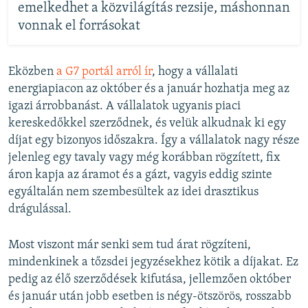
emelkedhet a közvilágítás rezsije, máshonnan
vonnak el forrásokat
Eközben
a G7 portál arról ír
, hogy a vállalati
energiapiacon az október és a január hozhatja meg az
igazi árrobbanást. A vállalatok ugyanis piaci
kereskedőkkel szerződnek, és velük alkudnak ki egy
díjat egy bizonyos időszakra. Így a vállalatok nagy része
jelenleg egy tavaly vagy még korábban rögzített, fix
áron kapja az áramot és a gázt, vagyis eddig szinte
egyáltalán nem szembesültek az idei drasztikus
drágulással.
Most viszont már senki sem tud árat rögzíteni,
mindenkinek a tőzsdei jegyzésekhez kötik a díjakat. Ez
pedig az élő szerződések kifutása, jellemzően október
és január után jobb esetben is négy-ötszörös, rosszabb