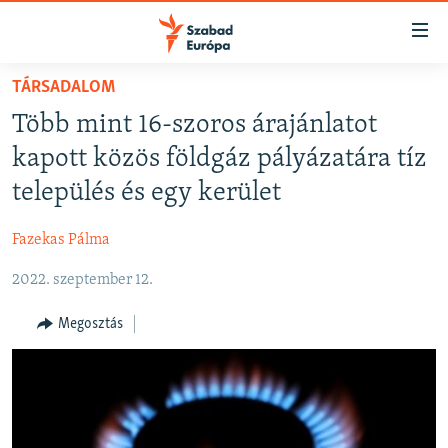
Akadálymentes
mód
Ugrás
TÁRSADALOM
a
NAPIRENDEN
Több mint 16-szoros árajánlatot
fő
AKTUÁLIS
oldalra
kapott közös földgáz pályázatára tíz
FELIRATKOZÁS
PODCASTOK
Ugrás
település és egy kerület
a
VIDEÓK
tartalomjegyzékre
Fazekas Pálma
Spotify
ELEMZŐ
Ugrás
a
2022. szeptember 12.
NER15
Feliratkozás
keresésre
SZABADON
Megosztás
TÁRSADALOM
DEMOKRÁCIA
A PÉNZ NYOMÁBAN