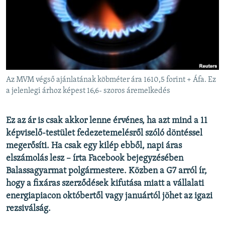
EURÓPAI UNIÓ
VILÁG
KLÍMAVÁLTOZÁS
A MÚLT TANULSÁGAI
Az MVM végső ajánlatának köbméter ára 1610,5 forint + Áfa. Ez
KÖVESSEN MINKET!
a jelenlegi árhoz képest 16,6- szoros áremelkedés
Ez az ár is csak akkor lenne érvénes, ha azt mind a 11
képviselő-testület fedezetemelésről szóló döntéssel
Valamennyi RFE/RL weboldal
megerősíti. Ha csak egy kilép ebből, napi áras
elszámolás lesz – írta Facebook bejegyzésében
Balassagyarmat polgármestere. Közben a G7 arról ír,
hogy a fixáras szerződések kifutása miatt a vállalati
energiapiacon októbertől vagy januártól jöhet az igazi
rezsiválság.