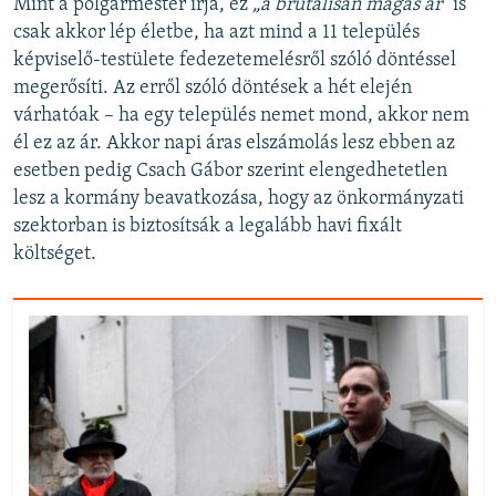
Mint a polgármester írja, ez
„a brutálisan magas ár"
is
csak akkor lép életbe, ha azt mind a 11 település
képviselő-testülete fedezetemelésről szóló döntéssel
megerősíti. Az erről szóló döntések a hét elején
várhatóak – ha egy település nemet mond, akkor nem
él ez az ár. Akkor napi áras elszámolás lesz ebben az
esetben pedig Csach Gábor szerint elengedhetetlen
lesz a kormány beavatkozása, hogy az önkormányzati
szektorban is biztosítsák a legalább havi fixált
költséget.