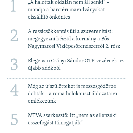
1
„A halottak oldalán nem áll senki” –
mondja a harctéri maradványokat
elszállító önkéntes
2
A rezsicsökkentés üti a szuverenitást:
megegyezni készül a kormány a Bős-
Nagymarosi Vízlépcsőrendszerről 2. rész
3
Elege van Csányi Sándor OTP-vezérnek az
újabb adókból
4
Még az újszülötteket is meszesgödörbe
dobták – a roma holokauszt áldozataira
emlékezünk
5
MTVA szerkesztő: Itt „nem az ellenzéki
összefogást támogatják”