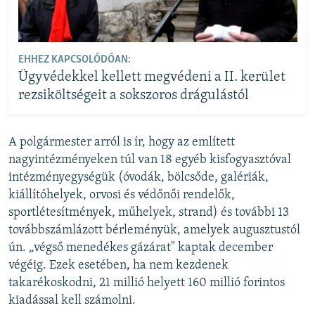
EHHEZ KAPCSOLÓDÓAN:
Ügyvédekkel kellett megvédeni a II. kerület
rezsiköltségeit a sokszoros drágulástól
A polgármester arról is ír, hogy az említett
nagyintézményeken túl van 18 egyéb kisfogyasztóval
intézményegységük (óvodák, bölcsőde, galériák,
kiállítóhelyek, orvosi és védőnői rendelők,
sportlétesítmények, műhelyek, strand) és további 13
továbbszámlázott bérleményük, amelyek augusztustól
ún.
„
végső menedékes gázárat" kaptak december
végéig. Ezek esetében, ha nem kezdenek
takarékoskodni, 21 millió helyett 160 millió forintos
kiadással kell számolni.