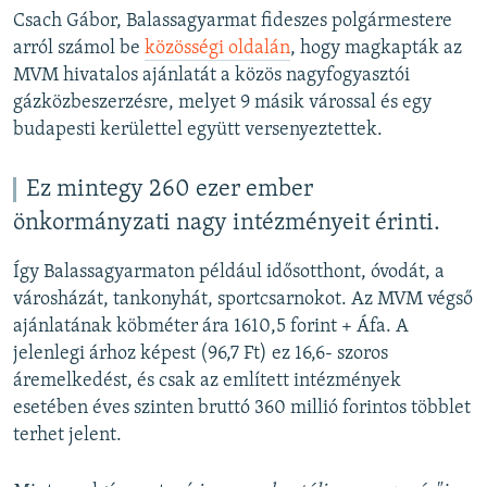
Csach Gábor, Balassagyarmat fideszes polgármestere
arról számol be
közösségi oldalán
, hogy magkapták
az
MVM hivatalos ajánlatát a közös nagyfogyasztói
gázközbeszerzésre, melyet 9 másik várossal és egy
budapesti kerülettel együtt versenyeztettek.
Ez mintegy 260 ezer ember
önkormányzati nagy intézményeit érinti.
Így Balassagyarmaton például idősotthont, óvodát, a
városházát, tankonyhát, sportcsarnokot. Az MVM végső
ajánlatának köbméter ára 1610,5 forint + Áfa. A
jelenlegi árhoz képest (96,7 Ft) ez 16,6- szoros
áremelkedést, és csak az említett intézmények
esetében éves szinten bruttó 360 millió forintos többlet
terhet jelent.