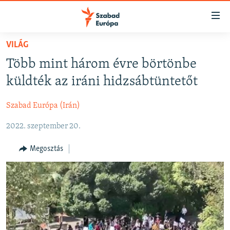
Akadálymentes
mód
Ugrás
VILÁG
a
NAPIRENDEN
Több mint három évre börtönbe
fő
AKTUÁLIS
oldalra
küldték az iráni hidzsábtüntetőt
FELIRATKOZÁS
PODCASTOK
Ugrás
a
Szabad Európa (Irán)
VIDEÓK
tartalomjegyzékre
Spotify
2022. szeptember 20.
ELEMZŐ
Ugrás
a
NER15
Megosztás
Feliratkozás
keresésre
SZABADON
TÁRSADALOM
DEMOKRÁCIA
A PÉNZ NYOMÁBAN