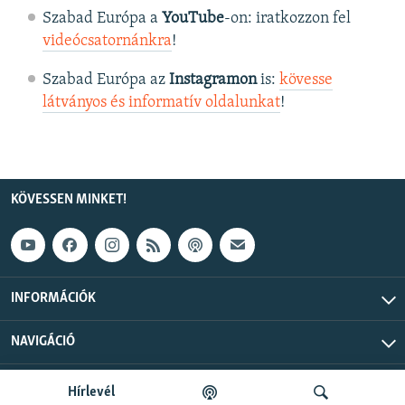
Szabad Európa a
YouTube
-on: iratkozzon fel
videócsatornánkra
!
Szabad Európa az
Instagramon
is:
kövesse
látványos és informatív oldalunkat
! ​
KÖVESSEN MINKET!
INFORMÁCIÓK
NAVIGÁCIÓ
Szabad Európa © 2026 RFE/RL, Inc. Minden jog fenntartva.
Hírlevél