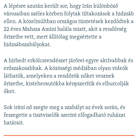
A lépésre azután került sor, hogy Irán különböző
városaiban széles körben folytak tiltakozások a hidzsáb
ellen. A közelmúltban országos tüntetések kezdődtek a
22 éves Mahsza Amini halála miatt, akit a rendőrség
őrizetbe vett, mert állítólag megsértette a
hidzsábszabályokat.
A hírhedt erkölcsrendészet járőrei egyre aktívabbak és
erőszakosabbak. A közösségi médiában olyan videók
láthatók, amelyeken a rendőrök nőket vesznek
őrizetbe, kisteherautókba kényszerítik és elhurcolják
őket.
Sok iráni nő szegte meg a szabályt az évek során, és
feszegette a tisztviselők szerint elfogadható ruházat
határait.