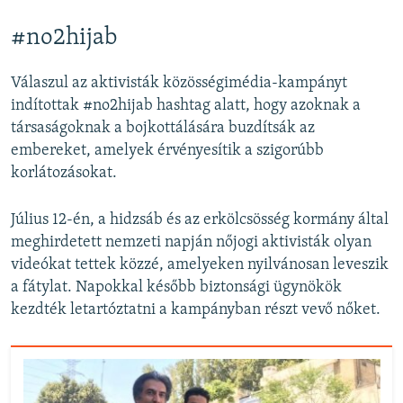
#no2hijab
Válaszul az aktivisták közösségimédia-kampányt
indítottak #no2hijab hashtag alatt, hogy azoknak a
társaságoknak a bojkottálására buzdítsák az
embereket, amelyek érvényesítik a szigorúbb
korlátozásokat.
Július 12-én, a hidzsáb és az erkölcsösség kormány által
meghirdetett nemzeti napján nőjogi aktivisták olyan
videókat tettek közzé, amelyeken nyilvánosan leveszik
a fátylat. Napokkal később biztonsági ügynökök
kezdték letartóztatni a kampányban részt vevő nőket.