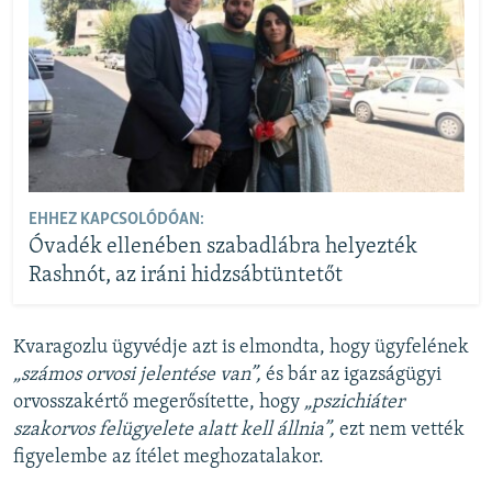
EHHEZ KAPCSOLÓDÓAN:
Óvadék ellenében szabadlábra helyezték
Rashnót, az iráni hidzsábtüntetőt
Kvaragozlu ügyvédje azt is elmondta, hogy ügyfelének
„számos orvosi jelentése van”,
és bár az igazságügyi
orvosszakértő megerősítette, hogy
„pszichiáter
szakorvos felügyelete alatt kell állnia”,
ezt nem vették
figyelembe az ítélet meghozatalakor.