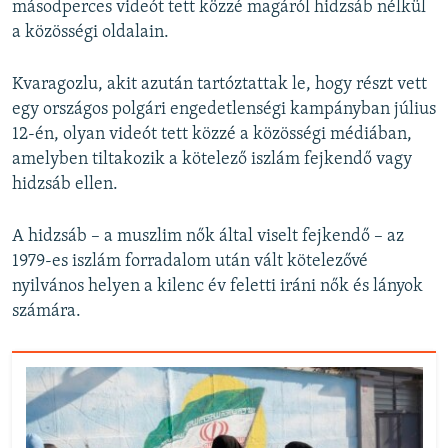
másodperces videót tett közzé magáról hidzsáb nélkül
a közösségi oldalain.
Kvaragozlu, akit azután tartóztattak le, hogy részt vett
egy országos polgári engedetlenségi kampányban július
12-én, olyan videót tett közzé a közösségi médiában,
amelyben tiltakozik a kötelező iszlám fejkendő vagy
hidzsáb ellen.
A hidzsáb – a muszlim nők által viselt fejkendő – az
1979-es iszlám forradalom után vált kötelezővé
nyilvános helyen a kilenc év feletti iráni nők és lányok
számára.