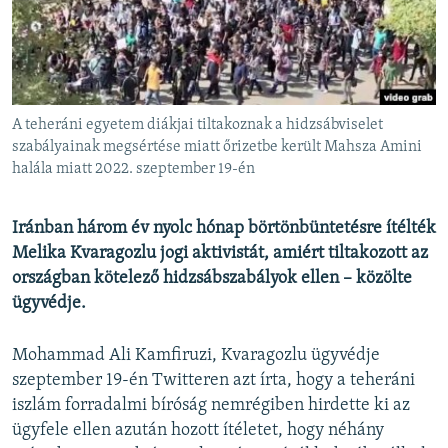
EURÓPAI UNIÓ
VILÁG
KLÍMAVÁLTOZÁS
A MÚLT TANULSÁGAI
A teheráni egyetem diákjai tiltakoznak a hidzsábviselet
szabályainak megsértése miatt őrizetbe került Mahsza Amini
halála miatt 2022. szeptember 19-én
KÖVESSEN MINKET!
Iránban három év nyolc hónap börtönbüntetésre ítélték
Melika Kvaragozlu jogi aktivistát, amiért tiltakozott az
Valamennyi RFE/RL weboldal
országban kötelező hidzsábszabályok ellen – közölte
ügyvédje.
Mohammad Ali Kamfiruzi, Kvaragozlu ügyvédje
szeptember 19-én Twitteren azt írta, hogy a teheráni
iszlám forradalmi bíróság nemrégiben hirdette ki az
ügyfele ellen azután hozott ítéletet, hogy néhány