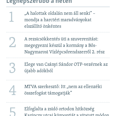
Legnépszerűbb a héten
1
„A halottak oldalán nem áll senki” –
mondja a harctéri maradványokat
elszállító önkéntes
2
A rezsicsökkentés üti a szuverenitást:
megegyezni készül a kormány a Bős-
Nagymarosi Vízlépcsőrendszerről 2. rész
3
Elege van Csányi Sándor OTP-vezérnek az
újabb adókból
4
MTVA szerkesztő: Itt „nem az ellenzéki
összefogást támogatják”
5
Elfoglalta a zsidó ortodox hitközség
Kazinczy utcai központját a vitatott módon