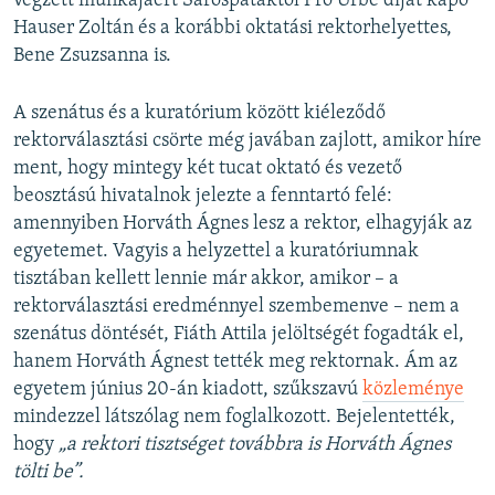
végzett munkájáért Sárospataktól Pro Urbe díjat kapó
Hauser Zoltán és a korábbi oktatási rektorhelyettes,
Bene Zsuzsanna is.
A szenátus és a kuratórium között kiéleződő
rektorválasztási csörte még javában zajlott, amikor híre
ment, hogy mintegy két tucat oktató és vezető
beosztású hivatalnok jelezte a fenntartó felé:
amennyiben Horváth Ágnes lesz a rektor, elhagyják az
egyetemet. Vagyis a helyzettel a kuratóriumnak
tisztában kellett lennie már akkor, amikor – a
rektorválasztási eredménnyel szembemenve – nem a
szenátus döntését, Fiáth Attila jelöltségét fogadták el,
hanem Horváth Ágnest tették meg rektornak. Ám az
egyetem június 20-án kiadott, szűkszavú
közleménye
mindezzel látszólag nem foglalkozott. Bejelentették,
hogy
„a rektori tisztséget továbbra is Horváth Ágnes
tölti be”.