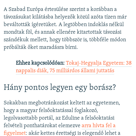
A Szabad Európa értesülése szerint a korábban a
távozásukat kilátásba helyezők közül azóta tízen már
beváltották ígéretüket. A legtöbben indoklás nélkül
mondtak föl, és annak ellenére kitartottak távozási
szándékuk mellett, hogy többször is, többféle módon
próbálták őket maradásra bírni.
Ehhez kapcsolódóan:
Tokaj-Hegyalja Egyetem: 38
nappalis diák, 75 milliárdos állami juttatás
Hány pontos legyen egy borász?
Sokakban megbotránkozást keltett az egyetemen,
hogy a magyar felsőoktatással foglakozó,
legolvasottabb portál, az Eduline a felsőoktatási
felvételi ponthatárokat elemezve
arra hívta fel a
figyelmet
: akár kettes érettségi is elegendő lehet a