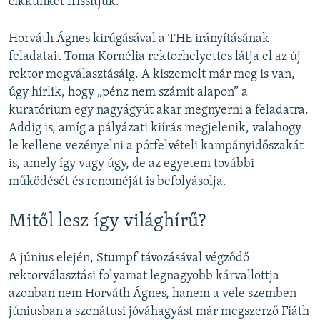
cikkünket frissítjük.
Horváth Ágnes kirúgásával a THE irányításának
feladatait Toma Kornélia rektorhelyettes látja el az új
rektor megválasztásáig. A kiszemelt már meg is van,
úgy hírlik, hogy „pénz nem számít alapon” a
kuratórium egy nagyágyút akar megnyerni a feladatra.
Addig is, amíg a pályázati kiírás megjelenik, valahogy
le kellene vezényelni a pótfelvételi kampányidőszakát
is, amely így vagy úgy, de az egyetem további
működését és renoméját is befolyásolja.
Mitől lesz így világhírű?
A június elején, Stumpf távozásával végződő
rektorválasztási folyamat legnagyobb kárvallottja
azonban nem Horváth Ágnes, hanem a vele szemben
júniusban a szenátusi jóváhagyást már megszerző Fiáth