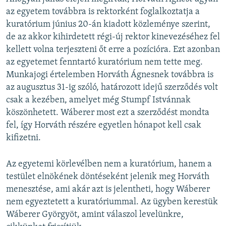
az egyetem továbbra is rektorként foglalkoztatja a
kuratórium június 20-án kiadott közleménye szerint,
de az akkor kihirdetett régi-új rektor kinevezéséhez fel
kellett volna terjeszteni őt erre a pozícióra. Ezt azonban
az egyetemet fenntartó kuratórium nem tette meg.
Munkajogi értelemben Horváth Ágnesnek továbbra is
az augusztus 31-ig szóló, határozott idejű szerződés volt
csak a kezében, amelyet még Stumpf Istvánnak
köszönhetett. Wáberer most ezt a szerződést mondta
fel, így Horváth részére egyetlen hónapot kell csak
kifizetni.
Az egyetemi körlevélben nem a kuratórium, hanem a
testület elnökének döntéseként jelenik meg Horváth
menesztése, ami akár azt is jelentheti, hogy Wáberer
nem egyeztetett a kuratóriummal. Az ügyben kerestük
Wáberer Györgyöt, amint válaszol levelünkre,