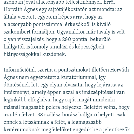
azonban jóval alacsonyabb teljesítménnyel. Erről
Horváth Ágnes egy sajtótájékoztatón azt mondta: az
általa vezetett egyetem képes arra, hogy az
alacsonyabb pontszámmal érkezőkből is kiváló
szakembert formáljon. Ugyanakkor már tavaly is volt
olyan visszajelzés, hogy a 280 ponttal bekerülő
hallgatók is komoly tanulási és képességbeli
hiányosságokkal küzdenek.
Információink szerint a pontszámokat illetően Horváth
Ágnes nem egyeztetett a kuratóriummal, így
döntésének lett egy olyan olvasata, hogy lejáratta az
intézményt, amely éppen azzal az imázsépítéssel van
leginkább elfoglalva, hogy saját magát mindenki
másnál magasabb polcra helyezze. Belefért volna, hogy
az idén felvett 38 szőlész-borász hallgató helyett csak
ennek a létszámnak a felét, a legmagasabb
kritériumoknak megfelelőket engedik be a jelentkezők