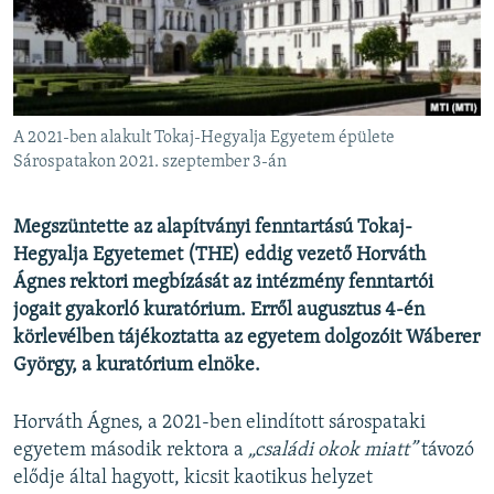
EURÓPAI UNIÓ
VILÁG
KLÍMAVÁLTOZÁS
A MÚLT TANULSÁGAI
A 2021-ben alakult Tokaj-Hegyalja Egyetem épülete
Sárospatakon 2021. szeptember 3-án
KÖVESSEN MINKET!
Megszüntette az alapítványi fenntartású Tokaj-
Hegyalja Egyetemet (THE) eddig vezető Horváth
Ágnes rektori megbízását az intézmény fenntartói
Valamennyi RFE/RL weboldal
jogait gyakorló kuratórium. Erről augusztus 4-én
körlevélben tájékoztatta az egyetem dolgozóit Wáberer
György, a kuratórium elnöke.
Horváth Ágnes, a 2021-ben elindított sárospataki
egyetem második rektora a
„családi okok miatt”
távozó
elődje által hagyott, kicsit kaotikus helyzet