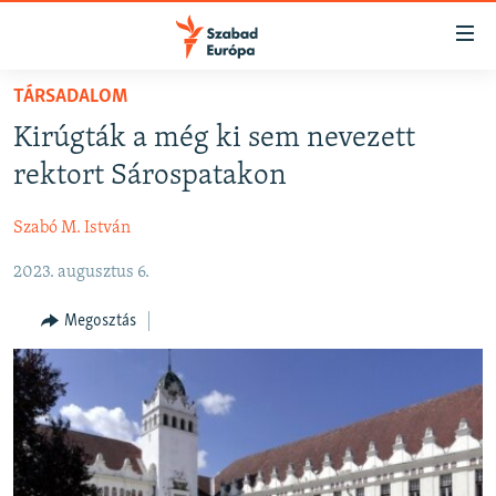
Akadálymentes
mód
Ugrás
TÁRSADALOM
a
NAPIRENDEN
Kirúgták a még ki sem nevezett
fő
AKTUÁLIS
oldalra
rektort Sárospatakon
FELIRATKOZÁS
PODCASTOK
Ugrás
a
Szabó M. István
VIDEÓK
tartalomjegyzékre
Spotify
2023. augusztus 6.
ELEMZŐ
Ugrás
a
NER15
Megosztás
Feliratkozás
keresésre
SZABADON
TÁRSADALOM
DEMOKRÁCIA
A PÉNZ NYOMÁBAN