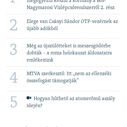
megegyezni készül a kormány a Bős-
Nagymarosi Vízlépcsőrendszerről 2. rész
2
Elege van Csányi Sándor OTP-vezérnek az
újabb adókból
3
Még az újszülötteket is meszesgödörbe
dobták – a roma holokauszt áldozataira
emlékezünk
4
MTVA szerkesztő: Itt „nem az ellenzéki
összefogást támogatják”
5
Hogyan hűthető az atomerőmű aszály
idején?