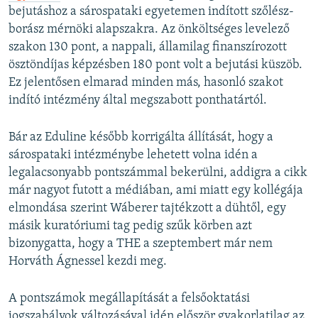
bejutáshoz a sárospataki egyetemen indított szőlész-
borász mérnöki alapszakra. Az önköltséges levelező
szakon 130 pont, a nappali, államilag finanszírozott
ösztöndíjas képzésben 180 pont volt a bejutási küszöb.
Ez jelentősen elmarad minden más, hasonló szakot
indító intézmény által megszabott ponthatártól.
Bár az Eduline később korrigálta állítását, hogy a
sárospataki intézménybe lehetett volna idén a
legalacsonyabb pontszámmal bekerülni, addigra a cikk
már nagyot futott a médiában, ami miatt egy kollégája
elmondása szerint Wáberer tajtékzott a dühtől, egy
másik kuratóriumi tag pedig szűk körben azt
bizonygatta, hogy a THE a szeptembert már nem
Horváth Ágnessel kezdi meg.
A pontszámok megállapítását a felsőoktatási
jogszabályok változásával idén először gyakorlatilag az