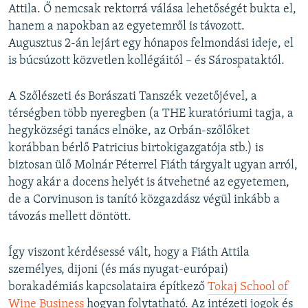
Attila. Ő nemcsak rektorrá válása lehetőségét bukta el,
hanem a napokban az egyetemről is távozott.
Augusztus 2-án lejárt egy hónapos felmondási ideje, el
is búcsúzott közvetlen kollégáitól – és Sárospataktól.
A Szőlészeti és Borászati Tanszék vezetőjével, a
térségben több nyeregben (a THE kuratóriumi tagja, a
hegyközségi tanács elnöke, az Orbán-szőlőket
korábban bérlő Patricius birtokigazgatója stb.) is
biztosan ülő Molnár Péterrel Fiáth tárgyalt ugyan arról,
hogy akár a docens helyét is átvehetné az egyetemen,
de a Corvinuson is tanító közgazdász végül inkább a
távozás mellett döntött.
Így viszont kérdésessé vált, hogy a Fiáth Attila
személyes, dijoni (és más nyugat-európai)
borakadémiás kapcsolataira építkező
Tokaj School of
Wine Business
hogyan folytatható. Az intézeti jogok és