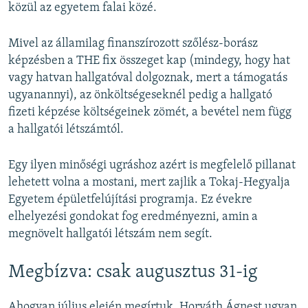
közül az egyetem falai közé.
Mivel az államilag finanszírozott szőlész-borász
képzésben a THE fix összeget kap (mindegy, hogy hat
vagy hatvan hallgatóval dolgoznak, mert a támogatás
ugyanannyi), az önköltségeseknél pedig a hallgató
fizeti képzése költségeinek zömét, a bevétel nem függ
a hallgatói létszámtól.
Egy ilyen minőségi ugráshoz azért is megfelelő pillanat
lehetett volna a mostani, mert zajlik a Tokaj-Hegyalja
Egyetem épületfelújítási programja. Ez évekre
elhelyezési gondokat fog eredményezni, amin a
megnövelt hallgatói létszám nem segít.
Megbízva: csak augusztus 31-ig
Ahogyan július elején megírtuk, Horváth Ágnest ugyan