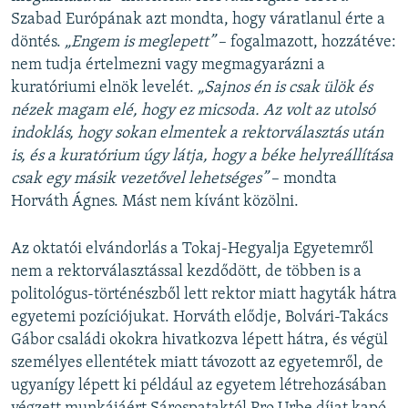
Szabad Európának azt mondta, hogy váratlanul érte a
döntés.
„Engem is meglepett”
– fogalmazott, hozzátéve:
nem tudja értelmezni vagy megmagyarázni a
kuratóriumi elnök levelét.
„Sajnos én is csak ülök és
nézek magam elé, hogy ez micsoda. Az volt az utolsó
indoklás, hogy sokan elmentek a rektorválasztás után
is, és a kuratórium úgy látja, hogy a béke helyreállítása
csak egy másik vezetővel lehetséges”
– mondta
Horváth Ágnes. Mást nem kívánt közölni.
Az oktatói elvándorlás a Tokaj-Hegyalja Egyetemről
nem a rektorválasztással kezdődött, de többen is a
politológus-történészből lett rektor miatt hagyták hátra
egyetemi pozíciójukat. Horváth elődje, Bolvári-Takács
Gábor családi okokra hivatkozva lépett hátra, és végül
személyes ellentétek miatt távozott az egyetemről, de
ugyanígy lépett ki például az egyetem létrehozásában