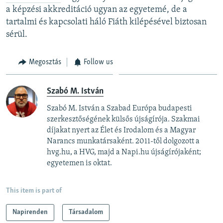
a képzési akkreditáció ugyan az egyetemé, de a
tartalmi és kapcsolati háló Fiáth kilépésével biztosan
sérül.
Megosztás
Follow us
Szabó M. István
Szabó M. István a Szabad Európa budapesti
szerkesztőségének külsős újságírója. Szakmai
díjakat nyert az Élet és Irodalom és a Magyar
Narancs munkatársaként. 2011-től dolgozott a
hvg.hu, a HVG, majd a Napi.hu újságírójaként;
egyetemen is oktat.
This item is part of
Napirenden
Társadalom