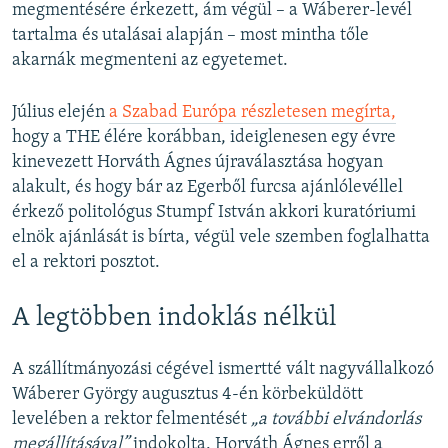
megmentésére érkezett, ám végül – a Wáberer-levél
tartalma és utalásai alapján – most mintha tőle
akarnák megmenteni az egyetemet.
Július elején
a Szabad Európa részletesen megírta,
hogy a THE élére korábban, ideiglenesen egy évre
kinevezett Horváth Ágnes újraválasztása hogyan
alakult, és hogy bár az Egerből furcsa ajánlólevéllel
érkező politológus Stumpf István akkori kuratóriumi
elnök ajánlását is bírta, végül vele szemben foglalhatta
el a rektori posztot.
A legtöbben indoklás nélkül
A szállítmányozási cégével ismertté vált nagyvállalkozó
Wáberer György augusztus 4-én körbeküldött
levelében a rektor felmentését
„a további elvándorlás
megállításával”
indokolta. Horváth Ágnes erről a