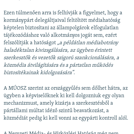
Ezen túlmenően arra is felhívják a figyelmet, hogy a
kormánypárt delegáltjaival feltöltött médiahatóság
képtelen biztosítani az állampolgárok elfogulatlan
tájékozódáshoz való alkotmányos jogát sem, ezért
felszólítják a hatóságot
„a példátlan médiabotrány
haladéktalan kivizsgálására, az ügyben érintett
szerkesztők és vezetők szigorú szankcionálására, a
közmédia átvilágítására és a pártatlan működés
biztosítékainak kidolgozására”
.
A MÚOSZ szerint az országgyűlés sem dőlhet hátra, az
ügyben a képviselőknek ki kell dolgozniuk egy olyan
mechanizmust, amely kizárja a szerkesztésből a
pártállami múltat idéző szintű beavatkozást, a
közmédiát pedig ki kell vonni az egypárti kontroll alól.
A Nemzeti Média- és Hírközlési Hatóság még nem