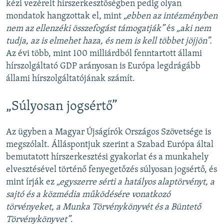
kézi vezérelt hírszerkesztőségben pedig olyan
mondatok hangzottak el, mint
„ebben az intézményben
nem az ellenzéki összefogást támogatják”
és
„aki nem
tudja, az is elmehet haza, és nem is kell többet jöjjön”.
Az évi több, mint 100 milliárdból fenntartott állami
hírszolgáltató GDP arányosan is Európa legdrágább
állami hírszolgáltatójának számít.
„Súlyosan jogsértő”
Az ügyben a Magyar Újságírók Országos Szövetsége is
megszólalt. Álláspontjuk szerint a Szabad Európa által
bemutatott hírszerkesztési gyakorlat és a munkahely
elvesztésével történő fenyegetőzés súlyosan jogsértő, és
mint írják ez
„egyszerre sérti a hatályos alaptörvényt, a
sajtó és a közmédia működésére vonatkozó
törvényeket, a Munka Törvénykönyvét és a Büntető
Törvénykönyvet”
.