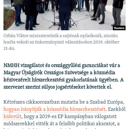
EURÓPAI UNIÓ
VILÁG
KLÍMAVÁLTOZÁS
A MÚLT TANULSÁGAI
Orbán Viktor miniszterelnök a sajtónak nyilatkozik, miután
leadta voksát az önkormányzati választásokon 2019. október
13-án.
KÖVESSEN MINKET!
NMHH vizsgálatot és országgyűlési garanciákat vár a
Magyar Újságírók Országos Szövetsége a közmédia
Valamennyi RFE/RL weboldal
kézivezérelt hírszerkesztési gyakorlatának ügyében. A
szervezet szerint súlyos jogsértéseket követtek el.
Kétrészes cikksorozatban mutatta be a Szabad Európa,
hogyan írányítják a közmédia hírszerkesztését
. Ezekből
kiderült
, hogy a 2019-es EP kampányban válogatott
módszerekkel vitték át a felsőbb politikai akaratot, a