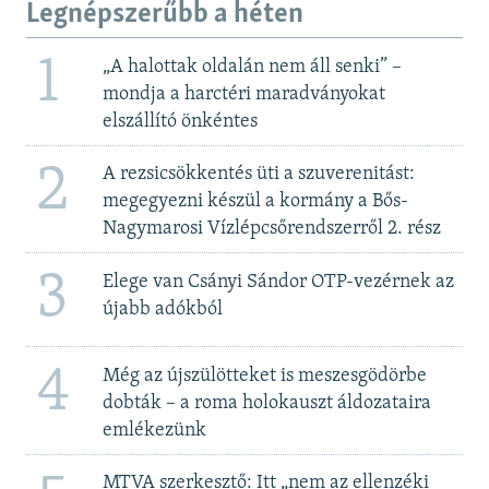
Legnépszerűbb a héten
1
„A halottak oldalán nem áll senki” –
mondja a harctéri maradványokat
elszállító önkéntes
2
A rezsicsökkentés üti a szuverenitást:
megegyezni készül a kormány a Bős-
Nagymarosi Vízlépcsőrendszerről 2. rész
3
Elege van Csányi Sándor OTP-vezérnek az
újabb adókból
4
Még az újszülötteket is meszesgödörbe
dobták – a roma holokauszt áldozataira
emlékezünk
MTVA szerkesztő: Itt „nem az ellenzéki