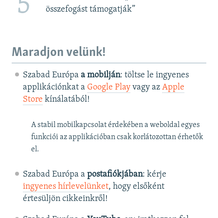
5
összefogást támogatják”
Maradjon velünk!
Szabad Európa
a mobilján
: töltse le ingyenes
applikációnkat a
Google Play
vagy az
Apple
Store
kínálatából!
A stabil mobilkapcsolat érdekében a weboldal egyes
funkciói az applikációban csak korlátozottan érhetők
el.
Szabad Európa a
postafiókjában
: kérje
ingyenes hírlevelünket
, hogy elsőként
értesüljön cikkeinkről!