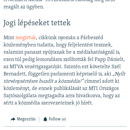
reagált az ügyben.
Jogi lépéseket tettek
Mint
megírtuk
, cikkünk nyomán a Párbeszéd
közleményben tudatta, hogy feljelentést tesznek,
valamint panaszt nyújtanak be a médiahatóságnál is,
ezen túl pedig lemondásra szólították fel Papp Dánielt,
az MTVA vezérigazgatóját. Szintén ezt követelte Szél
Bernadett, független parlamenti képviselő is, aki
„Nyílt
törvénysértésre buzdít a közmédia!”
címmel adott ki
közleményt, de ennek publikálását az MTI Országos
Sajtószolgálata megtagadta arra hivatkozva, hogy az
sérti a közmédia szervezeteinek jó hírét.
Megosztás
Follow us