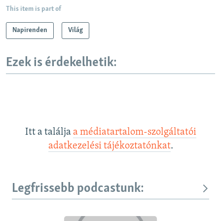
This item is part of
Napirenden
Világ
Ezek is érdekelhetik:
Itt a találja
a médiatartalom-szolgáltatói
adatkezelési tájékoztatónkat
.
Legfrissebb podcastunk: