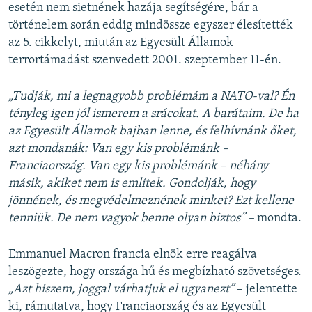
esetén nem sietnének hazája segítségére, bár a
történelem során eddig mindössze egyszer élesítették
az 5. cikkelyt, miután az Egyesült Államok
terrortámadást szenvedett 2001. szeptember 11-én.
„Tudják, mi a legnagyobb problémám a NATO-val? Én
tényleg igen jól ismerem a srácokat. A barátaim. De ha
az Egyesült Államok bajban lenne, és felhívnánk őket,
azt mondanák: Van egy kis problémánk –
Franciaország. Van egy kis problémánk – néhány
másik, akiket nem is említek. Gondolják, hogy
jönnének, és megvédelmeznének minket? Ezt kellene
tenniük. De nem vagyok benne olyan biztos” –
mondta.
Emmanuel Macron francia elnök erre reagálva
leszögezte, hogy országa hű és megbízható szövetséges.
„Azt hiszem, joggal várhatjuk el ugyanezt”
– jelentette
ki, rámutatva, hogy Franciaország és az Egyesült