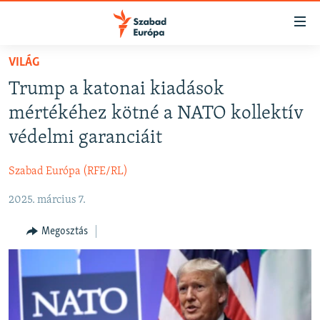
Akadálymentes
mód
Ugrás
VILÁG
a
NAPIRENDEN
Trump a katonai kiadások
fő
AKTUÁLIS
oldalra
mértékéhez kötné a NATO kollektív
FELIRATKOZÁS
PODCASTOK
Ugrás
védelmi garanciáit
a
VIDEÓK
tartalomjegyzékre
Szabad Európa (RFE/RL)
Spotify
ELEMZŐ
Ugrás
a
2025. március 7.
NER15
Feliratkozás
keresésre
SZABADON
Megosztás
TÁRSADALOM
DEMOKRÁCIA
A PÉNZ NYOMÁBAN