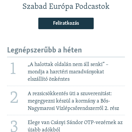
Szabad Európa Podcastok
Feliratkozás
Legnépszerűbb a héten
1
„A halottak oldalán nem áll senki” –
mondja a harctéri maradványokat
elszállító önkéntes
2
A rezsicsökkentés üti a szuverenitást:
megegyezni készül a kormány a Bős-
Nagymarosi Vízlépcsőrendszerről 2. rész
3
Elege van Csányi Sándor OTP-vezérnek az
újabb adókból