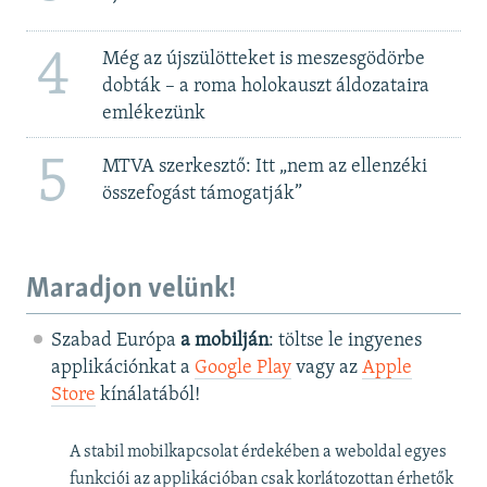
4
Még az újszülötteket is meszesgödörbe
dobták – a roma holokauszt áldozataira
emlékezünk
5
MTVA szerkesztő: Itt „nem az ellenzéki
összefogást támogatják”
Maradjon velünk!
Szabad Európa
a mobilján
: töltse le ingyenes
applikációnkat a
Google Play
vagy az
Apple
Store
kínálatából!
A stabil mobilkapcsolat érdekében a weboldal egyes
funkciói az applikációban csak korlátozottan érhetők