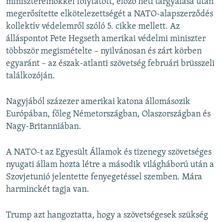
miniszterelnökkel folytatott, előző heti tárgyalása után
megerősítette elkötelezettségét a NATO-alapszerződés
kollektív védelemről szóló 5. cikke mellett. Az
álláspontot Pete Hegseth amerikai védelmi miniszter
többször megismételte – nyilvánosan és zárt körben
egyaránt – az észak-atlanti szövetség februári brüsszeli
találkozóján.
Nagyjából százezer amerikai katona állomásozik
Európában, főleg Németországban, Olaszországban és
Nagy-Britanniában.
A NATO-t az Egyesült Államok és tizenegy szövetséges
nyugati állam hozta létre a második világháború után a
Szovjetunió jelentette fenyegetéssel szemben. Mára
harminckét tagja van.
Trump azt hangoztatta, hogy a szövetségesek szükség