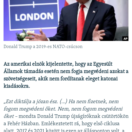
EURÓPAI UNIÓ
VILÁG
KLÍMAVÁLTOZÁS
A MÚLT TANULSÁGAI
Donald Trump a 2019-es NATO-csúcson
KÖVESSEN MINKET!
Az amerikai elnök kijelentette, hogy az Egyesült
Államok támadás esetén nem fogja megvédeni azokat a
szövetségeseit, akik nem fordítanak eleget katonai
Valamennyi RFE/RL weboldal
kiadásokra.
„Ezt diktálja a józan ész. (…) Ha nem fizetnek, nem
fogom megvédeni őket. Nem, nem fogom megvédeni
őket –
mondta Donald Trump újságíróknak csütörtökön
a Fehér Házban. Emlékeztetett rá, hogy első ciklusa
alatt, 2017 és 2021 között is ezen az állásponton volt, a