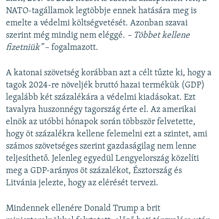
NATO-tagállamok legtöbbje ennek hatására meg is
emelte a védelmi költségvetését. Azonban szavai
szerint még mindig nem eléggé.
– Többet kellene
fizetniük”
– fogalmazott.
A katonai szövetség korábban azt a célt tűzte ki, hogy a
tagok 2024-re növeljék bruttó hazai termékük (GDP)
legalább két százalékára a védelmi kiadásokat. Ezt
tavalyra huszonnégy tagország érte el. Az amerikai
elnök az utóbbi hónapok során többször felvetette,
hogy öt százalékra kellene felemelni ezt a szintet, ami
számos szövetséges szerint gazdaságilag nem lenne
teljesíthető. Jelenleg egyedül Lengyelország közelíti
meg a GDP-arányos öt százalékot, Észtország és
Litvánia jelezte, hogy az elérését tervezi.
Mindennek ellenére Donald Trump a brit