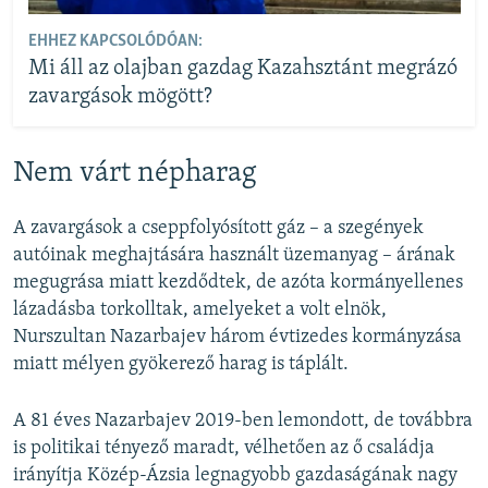
EHHEZ KAPCSOLÓDÓAN:
Mi áll az olajban gazdag Kazahsztánt megrázó
zavargások mögött?
Nem várt népharag
A zavargások a cseppfolyósított gáz – a szegények
autóinak meghajtására használt üzemanyag – árának
megugrása miatt kezdődtek, de azóta kormányellenes
lázadásba torkolltak, amelyeket a volt elnök,
Nurszultan Nazarbajev három évtizedes kormányzása
miatt mélyen gyökerező harag is táplált.
A 81 éves Nazarbajev 2019-ben lemondott, de továbbra
is politikai tényező maradt, vélhetően az ő családja
irányítja Közép-Ázsia legnagyobb gazdaságának nagy