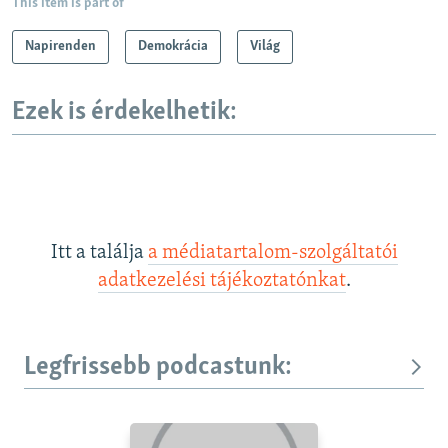
This item is part of
Napirenden
Demokrácia
Világ
Ezek is érdekelhetik:
Itt a találja
a médiatartalom-szolgáltatói
adatkezelési tájékoztatónkat
.
Legfrissebb podcastunk: