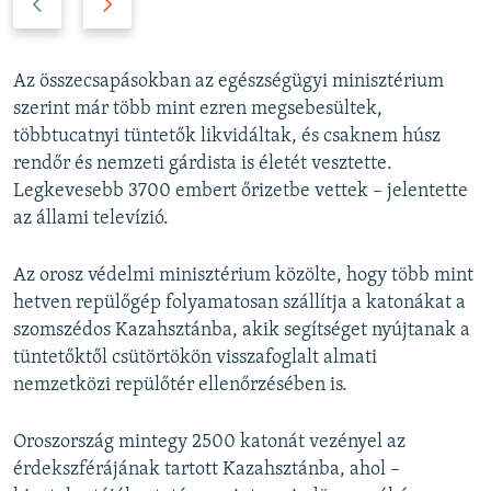
r
e
e
x
v
t
Az összecsapásokban az egészségügyi minisztérium
i
s
szerint már több mint ezren megsebesültek,
o
l
többtucatnyi tüntetők likvidáltak, és csaknem húsz
u
i
rendőr és nemzeti gárdista is életét vesztette.
s
d
Legkevesebb 3700 embert őrizetbe vettek – jelentette
s
e
az állami televízió.
l
i
Az orosz védelmi minisztérium közölte, hogy több mint
d
hetven repülőgép folyamatosan szállítja a katonákat a
e
szomszédos Kazahsztánba, akik segítséget nyújtanak a
tüntetőktől csütörtökön visszafoglalt almati
nemzetközi repülőtér ellenőrzésében is.
Oroszország mintegy 2500 katonát vezényel az
érdekszférájának tartott Kazahsztánba, ahol –