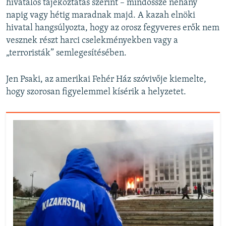
hivatalos tájékoztatás szerint – mindössze néhány
napig vagy hétig maradnak majd. A kazah elnöki
hivatal hangsúlyozta, hogy az orosz fegyveres erők nem
vesznek részt harci cselekményekben vagy a
„terroristák” semlegesítésében.
Jen Psaki, az amerikai Fehér Ház szóvivője kiemelte,
hogy szorosan figyelemmel kísérik a helyzetet.