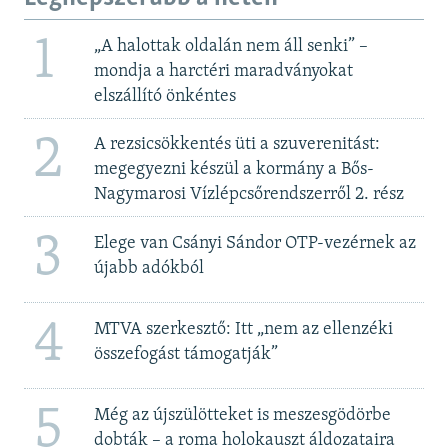
1
„A halottak oldalán nem áll senki” –
mondja a harctéri maradványokat
elszállító önkéntes
2
A rezsicsökkentés üti a szuverenitást:
megegyezni készül a kormány a Bős-
Nagymarosi Vízlépcsőrendszerről 2. rész
3
Elege van Csányi Sándor OTP-vezérnek az
újabb adókból
4
MTVA szerkesztő: Itt „nem az ellenzéki
összefogást támogatják”
5
Még az újszülötteket is meszesgödörbe
dobták – a roma holokauszt áldozataira