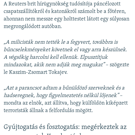
A Reuters brit hírügynökség tudósítója páncélozott
csapatszállítókról és katonákról számolt be a főtéren,
ahonnan nem messze egy holttestet látott egy súlyosan
megrongálódott autóban.
„A milicisták nem tették le a fegyvert, továbbra is
bűncselekményeket követnek el vagy arra készülnek.
A végsőkig harcolni kell ellenük. Elpusztítjuk
mindazokat, akik nem adják meg magukat”
– szögezte
le Kaszim-Zsomart Tokajev.
„Azt a parancsot adtam a bűnüldöző szerveknek és a
hadseregnek, hogy figyelmeztetés nélkül lőjenek”
–
mondta az elnök, azt állítva, hogy külföldön kiképzett
terroristák állnak a felfordulás mögött.
Gyújtogatás és fosztogatás: megérkeztek az