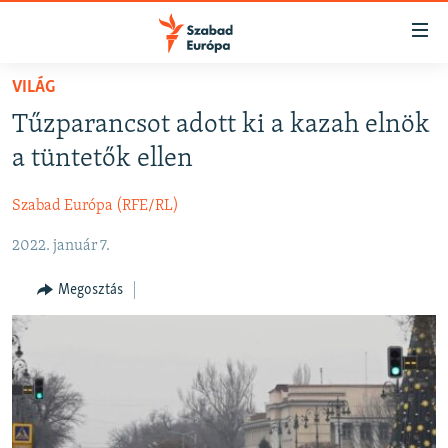
Akadálymentes
mód
Ugrás
VILÁG
a
NAPIRENDEN
Tűzparancsot adott ki a kazah elnök
fő
AKTUÁLIS
oldalra
a tüntetők ellen
FELIRATKOZÁS
PODCASTOK
Ugrás
a
Szabad Európa (RFE/RL)
VIDEÓK
tartalomjegyzékre
Spotify
2022. január 7.
ELEMZŐ
Ugrás
a
NER15
Megosztás
Feliratkozás
keresésre
SZABADON
TÁRSADALOM
DEMOKRÁCIA
A PÉNZ NYOMÁBAN