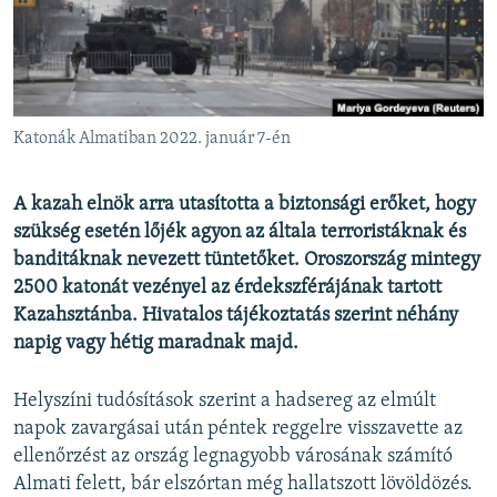
EURÓPAI UNIÓ
VILÁG
KLÍMAVÁLTOZÁS
A MÚLT TANULSÁGAI
Katonák Almatiban 2022. január 7-én
KÖVESSEN MINKET!
A kazah elnök arra utasította a biztonsági erőket, hogy
szükség esetén lőjék agyon az általa terroristáknak és
banditáknak nevezett tüntetőket. Oroszország mintegy
2500 katonát vezényel az érdekszférájának tartott
Valamennyi RFE/RL weboldal
Kazahsztánba. Hivatalos tájékoztatás szerint néhány
napig vagy hétig maradnak majd.
Helyszíni tudósítások szerint a hadsereg az elmúlt
napok zavargásai után péntek reggelre visszavette az
ellenőrzést az ország legnagyobb városának számító
Almati felett, bár elszórtan még hallatszott lövöldözés.