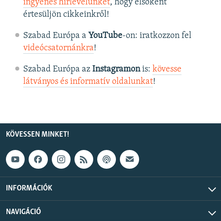
ingyenes hírlevelünket
, hogy elsőként
értesüljön cikkeinkről!
Szabad Európa a
YouTube
-on: iratkozzon fel
videócsatornánkra
!
Szabad Európa az
Instagramon
is:
kövesse
látványos és informatív oldalunkat
! ​
KÖVESSEN MINKET!
INFORMÁCIÓK
NAVIGÁCIÓ