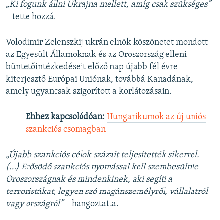
„Ki fogunk állni Ukrajna mellett, amíg csak szükséges”
– tette hozzá.
Volodimir Zelenszkij ukrán elnök köszönetet mondott
az Egyesült Államoknak és az Oroszország elleni
büntetőintézkedéseit előző nap újabb fél évre
kiterjesztő Európai Uniónak, továbbá Kanadának,
amely ugyancsak szigorított a korlátozásain.
Ehhez kapcsolódóan:
Hungarikumok az új uniós
szankciós csomagban
„Újabb szankciós célok százait teljesítették sikerrel.
(…) Erősödő szankciós nyomással kell szembesülnie
Oroszországnak és mindenkinek, aki segíti a
terroristákat, legyen szó magánszemélyről, vállalatról
vagy országról”
– hangoztatta.