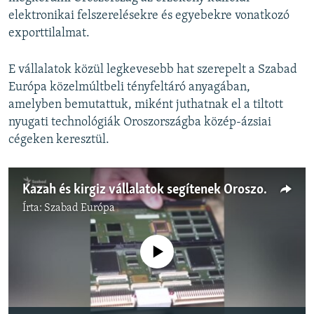
elektronikai felszerelésekre és egyebekre vonatkozó
exporttilalmat.
E vállalatok közül legkevesebb hat szerepelt a Szabad
Európa közelmúltbeli tényfeltáró anyagában,
amelyben bemutattuk, miként juthatnak el a tiltott
nyugati technológiák Oroszországba közép-ázsiai
cégeken keresztül.
Kazah és kirgiz vállalatok segítenek Oroszországnak kijátszani a szankciókat
Írta:
Szabad Európa
Jelenleg nincs elérhető tartalom