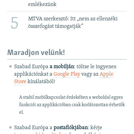
emlékezünk
5
MTVA szerkesztő: Itt „nem az ellenzéki
összefogást támogatják”
Maradjon velünk!
Szabad Európa
a mobilján
: töltse le ingyenes
applikációnkat a
Google Play
vagy az
Apple
Store
kínálatából!
A stabil mobilkapcsolat érdekében a weboldal egyes
funkciói az applikációban csak korlátozottan érhetők
el.
Szabad Európa a
postafiókjában
: kérje