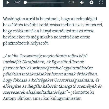
Auto
0:00
2:21
240p
Washington arról is beszámolt, hogy a technológiai
360p
hozzáférés további korlátozása mellett az is fontos cél,
Auto
240p
360p
480p
480p
hogy csökkentsék a bányászatból származó orosz
720p
bevételeket és még inkább nehezítsék az orosz
720p
1080p
pénzintézetek helyzetét.
1080p
„Amióta Oroszország megindította teljes körű
invázióját Ukrajnában, az Egyesült Államok
partnereivel és szövetségeseivel együttműködve
példátlan intézkedéseket hozott annak érdekében,
hogy fokozza a költségeket Oroszország számára, és
elősegítse az illegális háborút támogató személyek és
szervezetek elszámoltathatóságát”
– jelentette ki
Antony Blinken amerikai külügyminiszter.