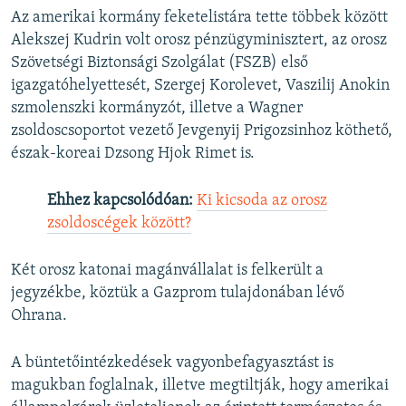
Az amerikai kormány feketelistára tette többek között
Alekszej Kudrin volt orosz pénzügyminisztert, az orosz
Szövetségi Biztonsági Szolgálat (FSZB) első
igazgatóhelyettesét, Szergej Korolevet, Vaszilij Anokin
szmolenszki kormányzót, illetve a Wagner
zsoldoscsoportot vezető Jevgenyij Prigozsinhoz köthető,
észak-koreai Dzsong Hjok Rimet is.
Ehhez kapcsolódóan:
Ki kicsoda az orosz
zsoldoscégek között?
Két orosz katonai magánvállalat is felkerült a
jegyzékbe, köztük a Gazprom tulajdonában lévő
Ohrana.
A büntetőintézkedések vagyonbefagyasztást is
magukban foglalnak, illetve megtiltják, hogy amerikai