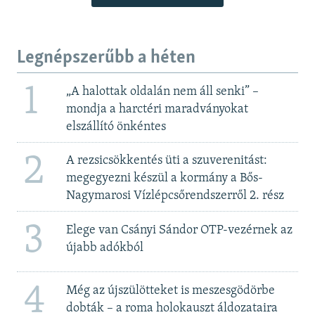
Legnépszerűbb a héten
1
„A halottak oldalán nem áll senki” –
mondja a harctéri maradványokat
elszállító önkéntes
2
A rezsicsökkentés üti a szuverenitást:
megegyezni készül a kormány a Bős-
Nagymarosi Vízlépcsőrendszerről 2. rész
3
Elege van Csányi Sándor OTP-vezérnek az
újabb adókból
4
Még az újszülötteket is meszesgödörbe
dobták – a roma holokauszt áldozataira