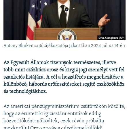
EURÓPAI UNIÓ
VILÁG
KLÍMAVÁLTOZÁS
A MÚLT TANULSÁGAI
Antony Blinken sajtótájékoztatója Jakartában 2023. július 14-én
KÖVESSEN MINKET!
Az Egyesült Államok tizennyolc természetes, illetve
több mint százhúsz orosz és kirgiz jogi személyt vett fel
szankciós listájára. A cél a hozzáférés megnehezítése a
Valamennyi RFE/RL weboldal
különböző, háborús erőfeszítéseket segítő eszközökhöz
és technológiákhoz.
Az amerikai pénzügyminisztérium csütörtökön közölte,
hogy az érintett kirgizisztáni entitások eddig
közvetítőként működtek, ezek révén próbálta
megkerülni Oroszország az érzékeny külföldi