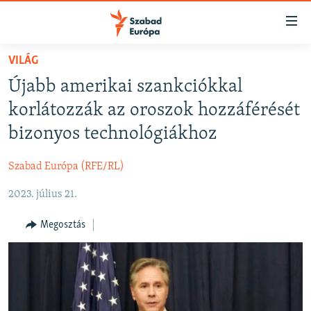
Akadálymentes
mód
Ugrás
VILÁG
a
NAPIRENDEN
Újabb amerikai szankciókkal
fő
AKTUÁLIS
oldalra
korlátozzák az oroszok hozzáférését
FELIRATKOZÁS
PODCASTOK
Ugrás
bizonyos technológiákhoz
a
VIDEÓK
tartalomjegyzékre
Szabad Európa (RFE/RL)
Spotify
ELEMZŐ
Ugrás
a
2023. július 21.
NER15
Feliratkozás
keresésre
SZABADON
Megosztás
TÁRSADALOM
DEMOKRÁCIA
A PÉNZ NYOMÁBAN