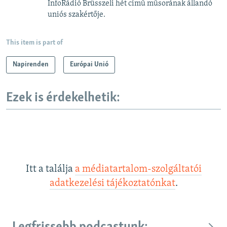
InfoRádió Brüsszeli hét című műsorának állandó
uniós szakértője.
This item is part of
Napirenden
Európai Unió
Ezek is érdekelhetik:
Itt a találja
a médiatartalom-szolgáltatói
adatkezelési tájékoztatónkat
.