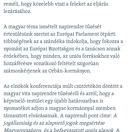
reméli, hogy közelebb viszi a feleket az eljárás
lezárásához.
A magyar téma ismételt napirendre tűzését
értesülésünk szerint az Európai Parlament ötpárti
többségének az a szándéka indokolja, hogy fokozza a
nyomást az Európai Bizottságon és a tanácson annak
érdekében, hogy minden, az uniós forrásokhoz való
hozzáférésre vonatkozó feltételt szigorúan
számonkérjenek az Orbán-kormányon.
Az elnökök konferenciája múlt csütörtökön döntött a
magyar vita napirendre tűzéséről és arról, hogy a
képviselő-testület egy újabb határozatban is
nyomatékot adjon a magyar kormánnyal szemben
támasztott elvárásainak. A napirendi pont címe:
A
jogállamiság és az alapvető jogok megsértése
Magyarországon, és a befagyasztott uniós alapok.
A