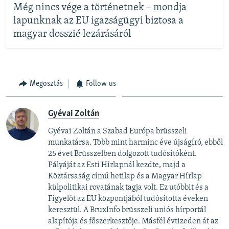
Még nincs vége a történetnek – mondja
lapunknak az EU igazságügyi biztosa a
magyar dosszié lezárásáról
Megosztás
Follow us
Gyévai Zoltán
Gyévai Zoltán a Szabad Európa brüsszeli
munkatársa. Több mint harminc éve újságíró, ebből
25 évet Brüsszelben dolgozott tudósítóként.
Pályáját az Esti Hírlapnál kezdte, majd a
Köztársaság című hetilap és a Magyar Hírlap
külpolitikai rovatának tagja volt. Ez utóbbit és a
Figyelőt az EU központjából tudósította éveken
keresztül. A BruxInfo brüsszeli uniós hírportál
alapítója és főszerkesztője. Másfél évtizeden át az