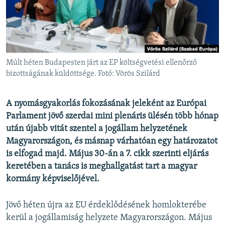
EURÓPAI UNIÓ
VILÁG
KLÍMAVÁLTOZÁS
A MÚLT TANULSÁGAI
Múlt héten Budapesten járt az EP költségvetési ellenőrző
bizottságának küldöttsége. Fotó: Vörös Szilárd
KÖVESSEN MINKET!
A nyomásgyakorlás fokozásának jeleként az Európai
Parlament jövő szerdai mini plenáris ülésén több hónap
után újabb vitát szentel a jogállam helyzetének
Valamennyi RFE/RL weboldal
Magyarországon, és másnap várhatóan egy határozatot
is elfogad majd. Május 30-án a 7. cikk szerinti eljárás
keretében a tanács is meghallgatást tart a magyar
kormány képviselőjével.
Jövő héten újra az EU érdeklődésének homlokterébe
kerül a jogállamiság helyzete Magyarországon. Május