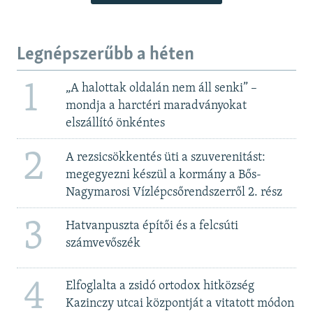
Legnépszerűbb a héten
1
„A halottak oldalán nem áll senki” –
mondja a harctéri maradványokat
elszállító önkéntes
2
A rezsicsökkentés üti a szuverenitást:
megegyezni készül a kormány a Bős-
Nagymarosi Vízlépcsőrendszerről 2. rész
3
Hatvanpuszta építői és a felcsúti
számvevőszék
4
Elfoglalta a zsidó ortodox hitközség
Kazinczy utcai központját a vitatott módon