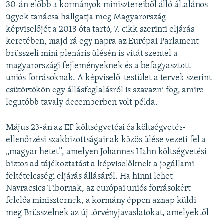
30-án előbb a kormányok minisztereiből álló általános
ügyek tanácsa hallgatja meg Magyarország
képviselőjét a 2018 óta tartó, 7. cikk szerinti eljárás
keretében, majd rá egy napra az Európai Parlament
brüsszeli mini plenáris ülésén is vitát szentel a
magyarországi fejleményeknek és a befagyasztott
uniós forrásoknak. A képviselő-testület a tervek szerint
csütörtökön egy állásfoglalásról is szavazni fog, amire
legutóbb tavaly decemberben volt példa.
Május 23-án az EP költségvetési és költségvetés-
ellenőrzési szakbizottságainak közös ülése vezeti fel a
„magyar hetet”, amelyen Johannes Hahn költségvetési
biztos ad tájékoztatást a képviselőknek a jogállami
feltételességi eljárás állásáról. Ha hinni lehet
Navracsics Tibornak, az európai uniós forrásokért
felelős miniszternek, a kormány éppen aznap küldi
meg Brüsszelnek az új törvényjavaslatokat, amelyektől