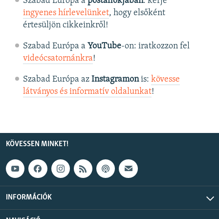
Szabad Európa a
postafiókjában
: kérje
ingyenes hírlevelünket
, hogy elsőként
értesüljön cikkeinkről!
Szabad Európa a
YouTube
-on: iratkozzon fel
videócsatornánkra
!
Szabad Európa az
Instagramon
is:
kövesse
látványos és informatív oldalunkat
! ​
KÖVESSEN MINKET!
INFORMÁCIÓK