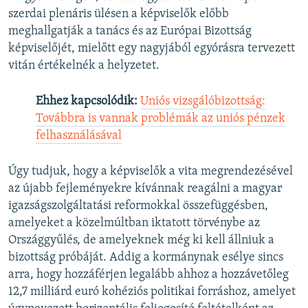
szerdai plenáris ülésen a képviselők előbb
meghallgatják a tanács és az Európai Bizottság
képviselőjét, mielőtt egy nagyjából egyórásra tervezett
vitán értékelnék a helyzetet.
Ehhez kapcsolódik:
Uniós vizsgálóbizottság:
Továbbra is vannak problémák az uniós pénzek
felhasználásával
Úgy tudjuk, hogy a képviselők a vita megrendezésével
az újabb fejleményekre kívánnak reagálni a magyar
igazságszolgáltatási reformokkal összefüggésben,
amelyeket a közelmúltban iktatott törvénybe az
Országgyűlés, de amelyeknek még ki kell állniuk a
bizottság próbáját. Addig a kormánynak esélye sincs
arra, hogy hozzáférjen legalább ahhoz a hozzávetőleg
12,7 milliárd euró kohéziós politikai forráshoz, amelyet