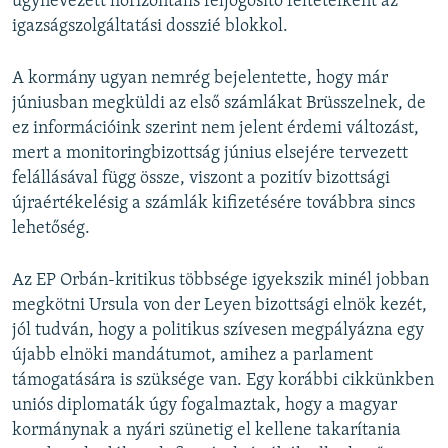
úgynevezett horizontális feljogosító feltételként az
igazságszolgáltatási dosszié blokkol.
A kormány ugyan nemrég bejelentette, hogy már
júniusban megküldi az első számlákat Brüsszelnek, de
ez információink szerint nem jelent érdemi változást,
mert a monitoringbizottság június elsejére tervezett
felállásával függ össze, viszont a pozitív bizottsági
újraértékelésig a számlák kifizetésére továbbra sincs
lehetőség.
Az EP Orbán-kritikus többsége igyekszik minél jobban
megkötni Ursula von der Leyen bizottsági elnök kezét,
jól tudván, hogy a politikus szívesen megpályázna egy
újabb elnöki mandátumot, amihez a parlament
támogatására is szüksége van. Egy korábbi cikkünkben
uniós diplomaták úgy fogalmaztak, hogy a magyar
kormánynak a nyári szünetig el kellene takarítania