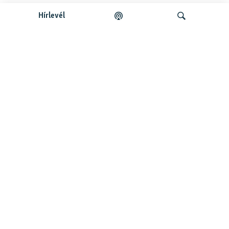
Hírlevél
Legfrissebb podcastunk:
Keresés
Legfrissebb
Falusi Mariann: A siker jó érzés, de fontosabb a hozzá
vezető út
Szabad Európa Podcastok