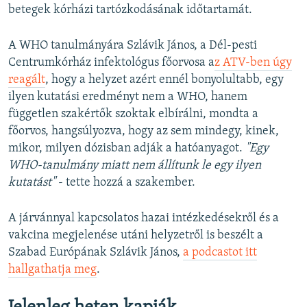
betegek kórházi tartózkodásának időtartamát.
A WHO tanulmányára Szlávik János, a Dél-pesti
Centrumkórház infektológus főorvosa a
z ATV-ben úgy
reagált
, hogy a helyzet azért ennél bonyolultabb, egy
ilyen kutatási eredményt nem a WHO, hanem
független szakértők szoktak elbírálni, mondta a
főorvos, hangsúlyozva, hogy az sem mindegy, kinek,
mikor, milyen dózisban adják a hatóanyagot.
"Egy
WHO-tanulmány miatt nem állítunk le egy ilyen
kutatást"
- tette hozzá a szakember.
A járvánnyal kapcsolatos hazai intézkedésekről és a
vakcina megjelenése utáni helyzetről is beszélt a
Szabad Európának Szlávik János,
a podcastot itt
hallgathatja meg
.