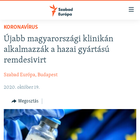
Akadálymentes
mód
Ugrás
KORONAVÍRUS
a
NAPIRENDEN
Újabb magyarországi klinikán
fő
AKTUÁLIS
oldalra
alkalmazzák a hazai gyártású
FELIRATKOZÁS
PODCASTOK
Ugrás
remdesivirt
a
VIDEÓK
tartalomjegyzékre
Szabad Európa, Budapest
Spotify
ELEMZŐ
Ugrás
a
2020. október 19.
NER15
Feliratkozás
keresésre
SZABADON
Megosztás
TÁRSADALOM
DEMOKRÁCIA
A PÉNZ NYOMÁBAN