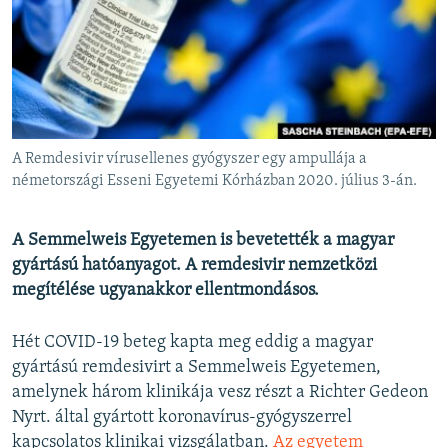
EURÓPAI UNIÓ
VILÁG
KLÍMAVÁLTOZÁS
A MÚLT TANULSÁGAI
A Remdesivir vírusellenes gyógyszer egy ampullája a
KÖVESSEN MINKET!
németországi Esseni Egyetemi Kórházban 2020. július 3-án.
A Semmelweis Egyetemen is bevetették a magyar
gyártású hatóanyagot. A remdesivir nemzetközi
Valamennyi RFE/RL weboldal
megítélése ugyanakkor ellentmondásos.
Hét COVID-19 beteg kapta meg eddig a magyar
gyártású remdesivirt a Semmelweis Egyetemen,
amelynek három klinikája vesz részt a Richter Gedeon
Nyrt. által gyártott koronavírus-gyógyszerrel
kapcsolatos klinikai vizsgálatban.
Az egyetem