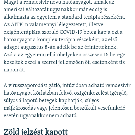
Magát a remdesivir nevű hatóanyagot, annak az
amerikai változatát ugyanakkor már eddig is
alkalmazta az egyetem a standard terápia részeként.
Az AITK-n valamennyi lélegeztetett, illetve
oxigénterápiára szoruló COVID-19 beteg kapja ezt a
hatóanyagot a komplex terápia részeként, az első
adagot augusztus 8-án adták be az érintetteknek.
Azóta az egyetemi ellátóhelyeken összesen 15 beteget
kezeltek ezzel a szerrel jellemzően öt, esetenként tíz
napon át.
A vírusszaporodást gátló, infúzióban adható remdesivir
hatóanyagot kórházban fekvő, oxigénkezelést igénylő,
súlyos állapotú betegek kaphatják, súlyos
májkárosodás vagy jelentősen beszűkült vesefunkció
esetén ugyanakkor nem adható.
Zöld jelzést kapott