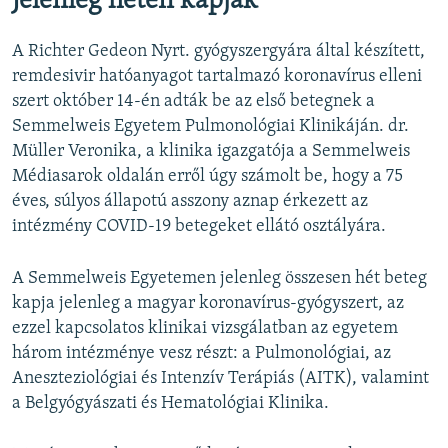
Jelenleg heten kapják
A Richter Gedeon Nyrt. gyógyszergyára által készített,
remdesivir hatóanyagot tartalmazó koronavírus elleni
szert október 14-én adták be az első betegnek a
Semmelweis Egyetem Pulmonológiai Klinikáján. dr.
Müller Veronika, a klinika igazgatója a Semmelweis
Médiasarok oldalán erről úgy számolt be, hogy a 75
éves, súlyos állapotú asszony aznap érkezett az
intézmény COVID-19 betegeket ellátó osztályára.
A Semmelweis Egyetemen jelenleg összesen hét beteg
kapja jelenleg a magyar koronavírus-gyógyszert, az
ezzel kapcsolatos klinikai vizsgálatban az egyetem
három intézménye vesz részt: a Pulmonológiai, az
Aneszteziológiai és Intenzív Terápiás (AITK), valamint
a Belgyógyászati és Hematológiai Klinika.