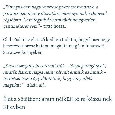
„Kimagaslóan nagy veszteségeket szenvednek, a
parancs azonban változatlan: előrenyomulni Donyeck
régióban. Nem fogjuk feladni földünk egyetlen
centiméterét sem”
– tette hozzá.
Oleh Zsdanov elemző kedden tudatta, hogy huszonegy
besorozott orosz katona megadta magát a luhanszki
Szvatove környékén.
„Ezek a szegény besorozott fiúk – tényleg szegények,
miután három napja nem volt mit enniük és inniuk –
természetesen úgy döntöttek, hogy megadják
magukat”
– húzta alá.
Élet a sötétben: áram nélküli télre készülnek
Kijevben