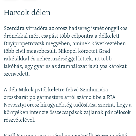
e
x
v
t
Harcok délen
i
s
o
l
Szerdára virradóra az orosz hadsereg ismét öngyilkos
u
i
drónokkal mért csapást több célpontra a délkeleti
s
d
Dnyipropetrovszk megyében, aminek következtében
s
e
több civil megsebesült. Nikopol körzetet Grad
l
rakétákkal és nehéztüzérséggel lőtték, itt több
i
lakóház, egy gyár és az áramhálózat is súlyos károkat
d
szenvedett.
e
A déli Mikolajivtól keletre fekvő Sznihurivka
oroszbarát polgármestere arról számolt be a RIA
Novosztyi orosz hírügynökség tudósítása szerint, hogy a
környéken intenzív összecsapások zajlanak páncélosok
részvételével.