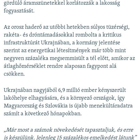
gördülő áramszünetekkel korlátozzák a lakosság
fogyasztását.
Az orosz haderő az utóbbi hetekben súlyos tüzérségi,
rakéta- és dróntámadásokkal rombolta a kritikus
infrastruktúrát Ukrajnában, a kormány jelentése
szerint az energetikai létesítmények már több mint
negyven százaléka megsemmisült a tél előtt, amikor az
átlaghőmérséklet rendre alaposan fagypont alá
csökken.
Ukrajnában nagyjából 6,9 millió ember kényszerült
lakóhelye elhagyására, és a környező országok, így
Magyarország és Szlovákia is újabb menekültáradatra
számít a következő hónapokban.
„Már most a számok növekedését tapasztaljuk, és erre
is készülünk. Jelenleg 15 százalékos emelkedést látunk”