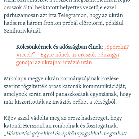
Kirill Sztremuszov, a részben megszállt Herszon régió
oroszok által beiktatott helyettes vezetője ezzel
párhuzamosan azt írta Telegramon, hogy az ukrán
hadsereg három fronton próbál előretörni, például
Sznihurivkánál.
Kölcsönkérnek és adósságban élnek:
„Spórolni?
Viccel?” – Egyre nőnek az oroszok pénzügyi
gondjai az ukrajnai invázió után
Mikolajiv megye ukrán kormányzójának közlése
szerint rögzítették orosz katonák kommunikációját,
amelynek során arról panaszkodtak egymásnak, hogy
már kiszorították az inváziós erőket a térségből.
Kijev azzal vádolta meg az orosz hadsereget, hogy
katonái Herszonban rombolnak és fosztogatnak.
„Háztartási gépekkel és építőanyagokkal megrakott