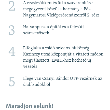
2
A rezsicsökkentés üti a szuverenitást:
megegyezni készül a kormány a Bős-
Nagymarosi Vízlépcsőrendszerről 2. rész
3
Hatvanpuszta építői és a felcsúti
számvevőszék
4
Elfoglalta a zsidó ortodox hitközség
Kazinczy utcai központját a vitatott módon
megválasztott, EMIH-hez köthető új
vezetés
5
Elege van Csányi Sándor OTP-vezérnek az
újabb adókból
Maradjon velünk!