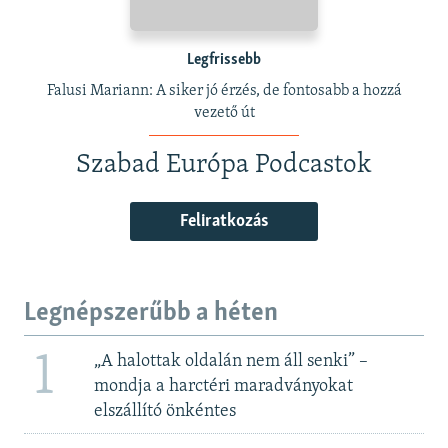
Legfrissebb
Falusi Mariann: A siker jó érzés, de fontosabb a hozzá
vezető út
Szabad Európa Podcastok
Feliratkozás
Legnépszerűbb a héten
1
„A halottak oldalán nem áll senki” –
mondja a harctéri maradványokat
elszállító önkéntes