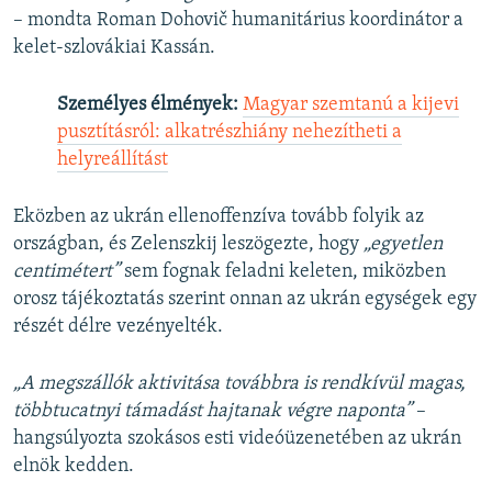
– mondta Roman Dohovič humanitárius koordinátor a
kelet-szlovákiai Kassán.
Személyes élmények:
Magyar szemtanú a kijevi
pusztításról: alkatrészhiány nehezítheti a
helyreállítást
Eközben az ukrán ellenoffenzíva tovább folyik az
országban, és Zelenszkij leszögezte, hogy
„egyetlen
centimétert”
sem fognak feladni keleten, miközben
orosz tájékoztatás szerint onnan az ukrán egységek egy
részét délre vezényelték.
„A megszállók aktivitása továbbra is rendkívül magas,
többtucatnyi támadást hajtanak végre naponta”
–
hangsúlyozta szokásos esti videóüzenetében az ukrán
elnök kedden.