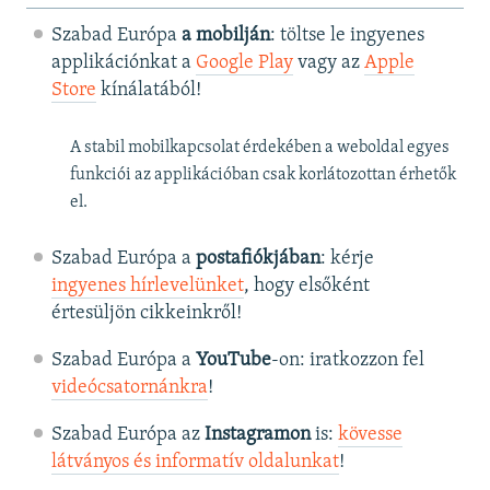
Szabad Európa
a mobilján
: töltse le ingyenes
applikációnkat a
Google Play
vagy az
Apple
Store
kínálatából!
A stabil mobilkapcsolat érdekében a weboldal egyes
funkciói az applikációban csak korlátozottan érhetők
el.
Szabad Európa a
postafiókjában
: kérje
ingyenes hírlevelünket
, hogy elsőként
értesüljön cikkeinkről!
Szabad Európa a
YouTube
-on: iratkozzon fel
videócsatornánkra
!
Szabad Európa az
Instagramon
is:
kövesse
látványos és informatív oldalunkat
! ​