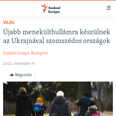
Akadálymentes
mód
Ugrás
VILÁG
a
NAPIRENDEN
Újabb menekülthullámra készülnek
fő
AKTUÁLIS
oldalra
az Ukrajnával szomszédos országok
FELIRATKOZÁS
PODCASTOK
Ugrás
a
Szabad Európa, Budapest
VIDEÓK
tartalomjegyzékre
Spotify
2022. november 9.
ELEMZŐ
Ugrás
a
NER15
Megosztás
Feliratkozás
keresésre
SZABADON
TÁRSADALOM
DEMOKRÁCIA
A PÉNZ NYOMÁBAN