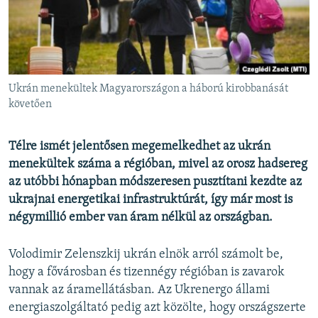
EURÓPAI UNIÓ
VILÁG
KLÍMAVÁLTOZÁS
A MÚLT TANULSÁGAI
Ukrán menekültek Magyarországon a háború kirobbanását
követően
KÖVESSEN MINKET!
Télre ismét jelentősen megemelkedhet az ukrán
menekültek száma a régióban, mivel az orosz hadsereg
az utóbbi hónapban módszeresen pusztítani kezdte az
Valamennyi RFE/RL weboldal
ukrajnai energetikai infrastruktúrát, így már most is
négymillió ember van áram nélkül az országban.
Volodimir Zelenszkij ukrán elnök arról számolt be,
hogy a fővárosban és tizennégy régióban is zavarok
vannak az áramellátásban. Az Ukrenergo állami
energiaszolgáltató pedig azt közölte, hogy országszerte