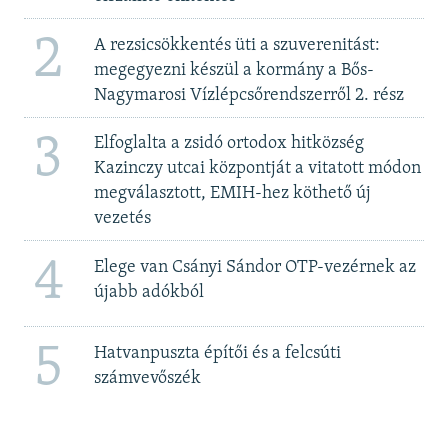
2
A rezsicsökkentés üti a szuverenitást:
megegyezni készül a kormány a Bős-
Nagymarosi Vízlépcsőrendszerről 2. rész
3
Elfoglalta a zsidó ortodox hitközség
Kazinczy utcai központját a vitatott módon
megválasztott, EMIH-hez köthető új
vezetés
4
Elege van Csányi Sándor OTP-vezérnek az
újabb adókból
5
Hatvanpuszta építői és a felcsúti
számvevőszék