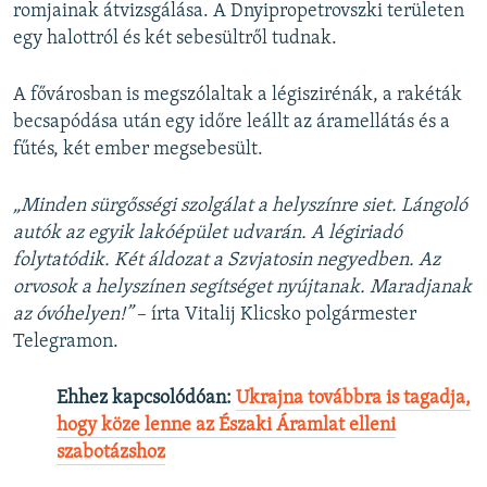
romjainak átvizsgálása. A Dnyipropetrovszki területen
egy halottról és két sebesültről tudnak.
A fővárosban is megszólaltak a légiszirénák, a rakéták
becsapódása után egy időre leállt az áramellátás és a
fűtés, két ember megsebesült.
„Minden sürgősségi szolgálat a helyszínre siet. Lángoló
autók az egyik lakóépület udvarán. A légiriadó
folytatódik. Két áldozat a Szvjatosin negyedben. Az
orvosok a helyszínen segítséget nyújtanak. Maradjanak
az óvóhelyen!”
– írta Vitalij Klicsko polgármester
Telegramon.
Ehhez kapcsolódóan:
Ukrajna továbbra is tagadja,
hogy köze lenne az Északi Áramlat elleni
szabotázshoz