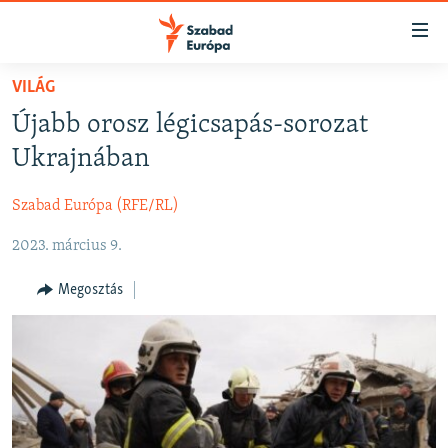
Akadálymentes
mód
Ugrás
VILÁG
a
NAPIRENDEN
Újabb orosz légicsapás-sorozat
fő
AKTUÁLIS
oldalra
Ukrajnában
FELIRATKOZÁS
PODCASTOK
Ugrás
a
Szabad Európa (RFE/RL)
VIDEÓK
tartalomjegyzékre
Spotify
2023. március 9.
ELEMZŐ
Ugrás
a
NER15
Megosztás
Feliratkozás
keresésre
SZABADON
TÁRSADALOM
DEMOKRÁCIA
A PÉNZ NYOMÁBAN