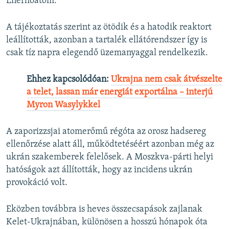
Enerhoatom.
A tájékoztatás szerint az ötödik és a hatodik reaktort
leállították, azonban a tartalék ellátórendszer így is
csak tíz napra elegendő üzemanyaggal rendelkezik.
Ehhez kapcsolódóan:
Ukrajna nem csak átvészelte
a telet, lassan már energiát exportálna – interjú
Myron Wasylykkel
A zaporizzsjai atomerőmű régóta az orosz hadsereg
ellenőrzése alatt áll, működtetéséért azonban még az
ukrán szakemberek felelősek. A Moszkva-párti helyi
hatóságok azt állították, hogy az incidens ukrán
provokáció volt.
Eközben továbbra is heves összecsapások zajlanak
Kelet-Ukrajnában, különösen a hosszú hónapok óta