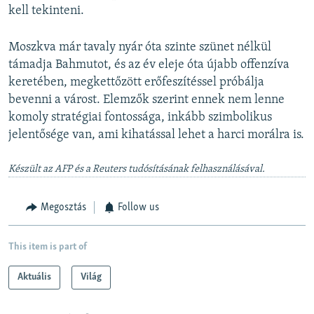
s
e
kell tekinteni.
l
i
Moszkva már tavaly nyár óta szinte szünet nélkül
d
támadja Bahmutot, és az év eleje óta újabb offenzíva
e
keretében, megkettőzött erőfeszítéssel próbálja
bevenni a várost. Elemzők szerint ennek nem lenne
komoly stratégiai fontossága, inkább szimbolikus
jelentősége van, ami kihatással lehet a harci morálra is.
Készült az AFP és a Reuters tudósításának felhasználásával.
Megosztás
Follow us
This item is part of
Aktuális
Világ