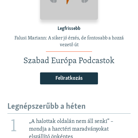
Legfrissebb
Falusi Mariann: A siker jó érzés, de fontosabb a hozzá
vezető út
Szabad Európa Podcastok
Feliratkozás
Legnépszerűbb a héten
1
„A halottak oldalán nem áll senki” –
mondja a harctéri maradványokat
elszállító önkéntes