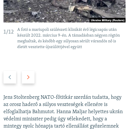
A fotó a mariupoli szülészeti klinikát érő légicsapás után
1/12
készült 2022. március 9-én. A támadásban négyen rögtön
meghaltak, és később egy súlyosan sérült várandós nő is
életét vesztette újszülöttjével együtt
P
N
r
e
e
x
v
t
Jens Stoltenberg NATO-főtitkár szerdán tudatta, hogy
i
s
az orosz haderő a súlyos veszteségek ellenére is
o
l
elfoglalhatja Bahmutot. Hanna Maljar helyettes ukrán
u
i
védelmi miniszter pedig úgy vélekedett, hogy a
s
d
mintegy nyolc hónapja tartó ellenállást győzelemnek