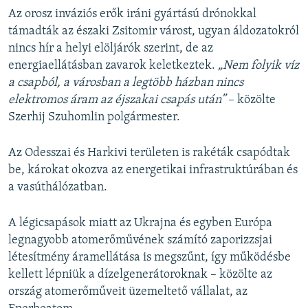
Az orosz inváziós erők iráni gyártású drónokkal
támadták az északi Zsitomir várost, ugyan áldozatokról
nincs hír a helyi elöljárók szerint, de az
energiaellátásban zavarok keletkeztek.
„Nem folyik víz
a csapból, a városban a legtöbb házban nincs
elektromos áram az éjszakai csapás után”
– közölte
Szerhij Szuhomlin polgármester.
Az Odesszai és Harkivi területen is rakéták csapódtak
be, károkat okozva az energetikai infrastruktúrában és
a vasúthálózatban.
A légicsapások miatt az Ukrajna és egyben Európa
legnagyobb atomerőművének számító zaporizzsjai
létesítmény áramellátása is megszűnt, így működésbe
kellett lépniük a dízelgenerátoroknak – közölte az
ország atomerőműveit üzemeltető vállalat, az