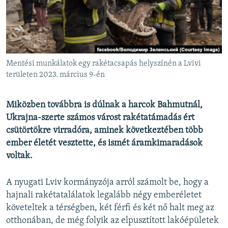
EURÓPAI UNIÓ
VILÁG
KLÍMAVÁLTOZÁS
A MÚLT TANULSÁGAI
Mentési munkálatok egy rakétacsapás helyszínén a Lvivi
területen 2023. március 9-én
KÖVESSEN MINKET!
Miközben továbbra is dúlnak a harcok Bahmutnál,
Ukrajna-szerte számos várost rakétatámadás ért
csütörtökre virradóra, aminek következtében több
Valamennyi RFE/RL weboldal
ember életét vesztette, és ismét áramkimaradások
voltak.
A nyugati Lviv kormányzója arról számolt be, hogy a
hajnali rakétatalálatok legalább négy emberéletet
követeltek a térségben, két férfi és két nő halt meg az
otthonában, de még folyik az elpusztított lakóépületek