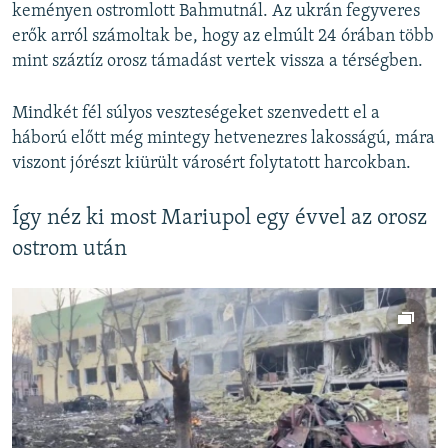
keményen ostromlott Bahmutnál. Az ukrán fegyveres
erők arról számoltak be, hogy az elmúlt 24 órában több
mint száztíz orosz támadást vertek vissza a térségben.
Mindkét fél súlyos veszteségeket szenvedett el a
háború előtt még mintegy hetvenezres lakosságú, mára
viszont jórészt kiürült városért folytatott harcokban.
Így néz ki most Mariupol egy évvel az orosz
ostrom után