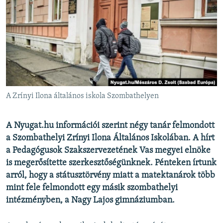
EURÓPAI UNIÓ
VILÁG
KLÍMAVÁLTOZÁS
A MÚLT TANULSÁGAI
KÖVESSEN MINKET!
A Zrínyi Ilona általános iskola Szombathelyen
A Nyugat.hu információi szerint négy tanár felmondott
Valamennyi RFE/RL weboldal
a Szombathelyi Zrínyi Ilona Általános Iskolában. A hírt
a Pedagógusok Szakszervezetének Vas megyei elnöke
is megerősítette szerkesztőségünknek. Pénteken írtunk
arról, hogy a státusztörvény miatt a matektanárok több
mint fele felmondott egy másik szombathelyi
intézményben, a Nagy Lajos gimnáziumban.