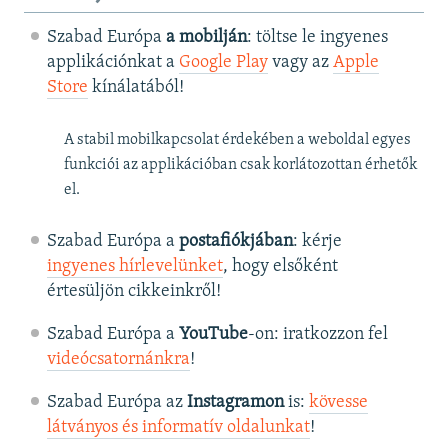
Szabad Európa
a mobilján
: töltse le ingyenes
applikációnkat a
Google Play
vagy az
Apple
Store
kínálatából!
A stabil mobilkapcsolat érdekében a weboldal egyes
funkciói az applikációban csak korlátozottan érhetők
el.
Szabad Európa a
postafiókjában
: kérje
ingyenes hírlevelünket
, hogy elsőként
értesüljön cikkeinkről!
Szabad Európa a
YouTube
-on: iratkozzon fel
videócsatornánkra
!
Szabad Európa az
Instagramon
is:
kövesse
látványos és informatív oldalunkat
! ​