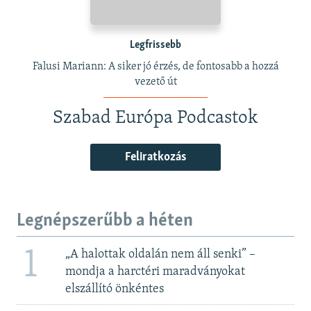
Legfrissebb
Falusi Mariann: A siker jó érzés, de fontosabb a hozzá
vezető út
Szabad Európa Podcastok
Feliratkozás
Legnépszerűbb a héten
1
„A halottak oldalán nem áll senki” –
mondja a harctéri maradványokat
elszállító önkéntes