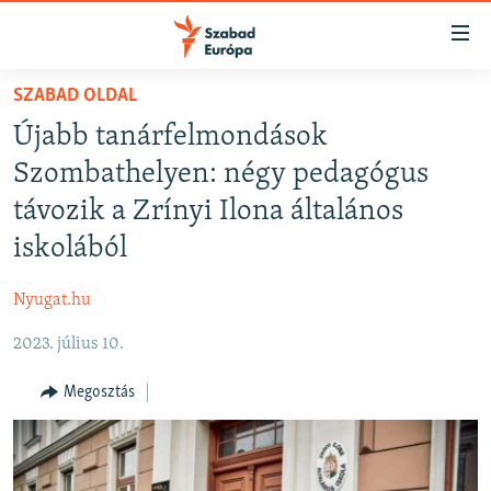
Akadálymentes
mód
Ugrás
SZABAD OLDAL
a
NAPIRENDEN
Újabb tanárfelmondások
fő
AKTUÁLIS
oldalra
Szombathelyen: négy pedagógus
FELIRATKOZÁS
PODCASTOK
Ugrás
távozik a Zrínyi Ilona általános
a
VIDEÓK
iskolából
tartalomjegyzékre
Spotify
ELEMZŐ
Ugrás
Nyugat.hu
a
NER15
Feliratkozás
keresésre
2023. július 10.
SZABADON
TÁRSADALOM
Megosztás
DEMOKRÁCIA
A PÉNZ NYOMÁBAN