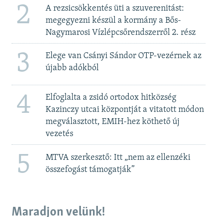
2
A rezsicsökkentés üti a szuverenitást:
megegyezni készül a kormány a Bős-
Nagymarosi Vízlépcsőrendszerről 2. rész
3
Elege van Csányi Sándor OTP-vezérnek az
újabb adókból
4
Elfoglalta a zsidó ortodox hitközség
Kazinczy utcai központját a vitatott módon
megválasztott, EMIH-hez köthető új
vezetés
5
MTVA szerkesztő: Itt „nem az ellenzéki
összefogást támogatják”
Maradjon velünk!