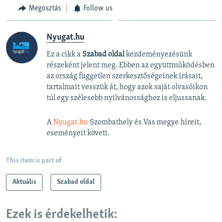
Megosztás
Follow us
Nyugat.hu
Ez a cikk a
Szabad oldal
kezdeményezésünk
részeként jelent meg. Ebben az együttműködésben
az ország független szerkesztőségeinek írásait,
tartalmait vesszük át, hogy azok saját olvasóikon
túl egy szélesebb nyilvánossághoz is eljussanak.
A
Nyugat.hu
Szombathely és Vas megye híreit,
eseményeit követi.
This item is part of
Aktuális
Szabad oldal
Ezek is érdekelhetik: