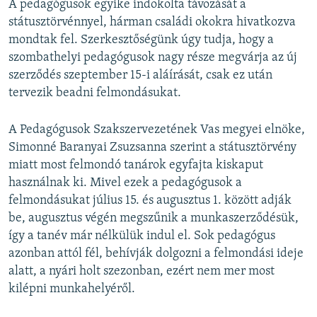
A pedagógusok egyike indokolta távozását a
státusztörvénnyel, hárman családi okokra hivatkozva
mondtak fel. Szerkesztőségünk úgy tudja, hogy a
szombathelyi pedagógusok nagy része megvárja az új
szerződés szeptember 15-i aláírását, csak ez után
tervezik beadni felmondásukat.
A Pedagógusok Szakszervezetének Vas megyei elnöke,
Simonné Baranyai Zsuzsanna szerint a státusztörvény
miatt most felmondó tanárok egyfajta kiskaput
használnak ki. Mivel ezek a pedagógusok a
felmondásukat július 15. és augusztus 1. között adják
be, augusztus végén megszűnik a munkaszerződésük,
így a tanév már nélkülük indul el. Sok pedagógus
azonban attól fél, behívják dolgozni a felmondási ideje
alatt, a nyári holt szezonban, ezért nem mer most
kilépni munkahelyéről.