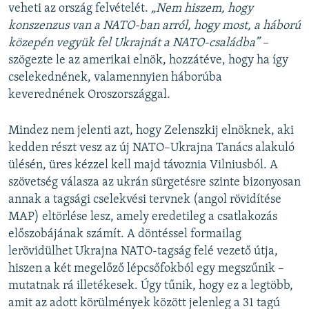
veheti az ország felvételét.
„Nem hiszem, hogy
konszenzus van a NATO-ban arról, hogy most, a háború
közepén vegyük fel Ukrajnát a NATO-családba” –
szögezte le az amerikai elnök, hozzátéve, hogy ha így
cselekednének, valamennyien háborúba
keverednének Oroszországgal.
Mindez nem jelenti azt, hogy Zelenszkij elnöknek, aki
kedden részt vesz az új NATO–Ukrajna Tanács alakuló
ülésén, üres kézzel kell majd távoznia Vilniusból. A
szövetség válasza az ukrán sürgetésre szinte bizonyosan
annak a tagsági cselekvési tervnek (angol rövidítése
MAP) eltörlése lesz, amely eredetileg a csatlakozás
előszobájának számít. A döntéssel formailag
lerövidülhet Ukrajna NATO-tagság felé vezető útja,
hiszen a két megelőző lépcsőfokból egy megszűnik –
mutatnak rá illetékesek. Úgy tűnik, hogy ez a legtöbb,
amit az adott körülmények között jelenleg a 31 tagú