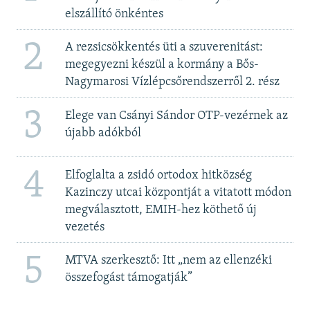
elszállító önkéntes
2
A rezsicsökkentés üti a szuverenitást:
megegyezni készül a kormány a Bős-
Nagymarosi Vízlépcsőrendszerről 2. rész
3
Elege van Csányi Sándor OTP-vezérnek az
újabb adókból
4
Elfoglalta a zsidó ortodox hitközség
Kazinczy utcai központját a vitatott módon
megválasztott, EMIH-hez köthető új
vezetés
5
MTVA szerkesztő: Itt „nem az ellenzéki
összefogást támogatják”