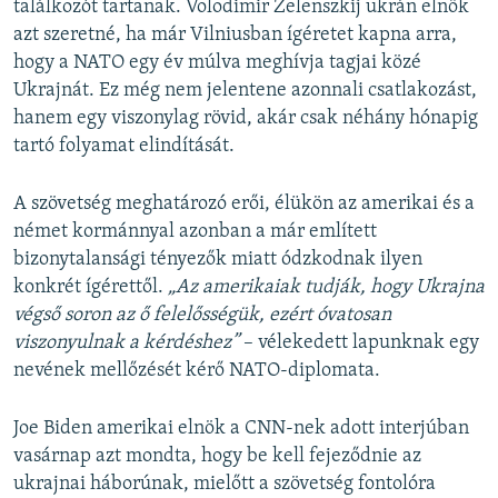
találkozót tartanak. Volodimir Zelenszkij ukrán elnök
azt szeretné, ha már Vilniusban ígéretet kapna arra,
hogy a NATO egy év múlva meghívja tagjai közé
Ukrajnát. Ez még nem jelentene azonnali csatlakozást,
hanem egy viszonylag rövid, akár csak néhány hónapig
tartó folyamat elindítását.
A szövetség meghatározó erői, élükön az amerikai és a
német kormánnyal azonban a már említett
bizonytalansági tényezők miatt ódzkodnak ilyen
konkrét ígérettől.
„Az amerikaiak tudják, hogy Ukrajna
végső soron az ő felelősségük, ezért óvatosan
viszonyulnak a kérdéshez”
– vélekedett lapunknak egy
nevének mellőzését kérő NATO-diplomata.
Joe Biden amerikai elnök a CNN-nek adott interjúban
vasárnap azt mondta, hogy be kell fejeződnie az
ukrajnai háborúnak, mielőtt a szövetség fontolóra