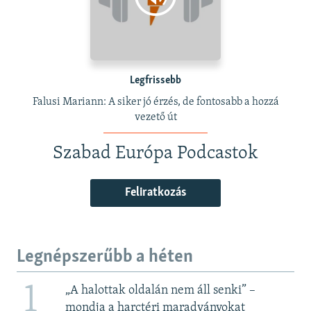
Legfrissebb
Falusi Mariann: A siker jó érzés, de fontosabb a hozzá
vezető út
Szabad Európa Podcastok
Feliratkozás
Legnépszerűbb a héten
1
„A halottak oldalán nem áll senki” –
mondja a harctéri maradványokat