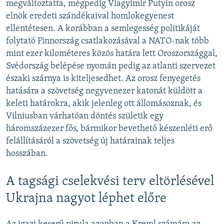
megváltoztatta, mégpedig Vlagyimir Putyin orosz
elnök eredeti szándékaival homlokegyenest
ellentétesen. A korábban a semlegesség politikáját
folytató Finnország csatlakozásával a NATO-nak több
mint ezer kilométeres közös határa lett Oroszországgal,
Svédország belépése nyomán pedig az atlanti szervezet
északi szárnya is kiteljesedhet. Az orosz fenyegetés
hatására a szövetség negyvenezer katonát küldött a
keleti határokra, akik jelenleg ott állomásoznak, és
Vilniusban várhatóan döntés születik egy
háromszázezer fős, bármikor bevethető készenléti erő
felállításáról a szövetség új határainak teljes
hosszában.
A tagsági cselekvési terv eltörlésével
Ukrajna nagyot léphet előre