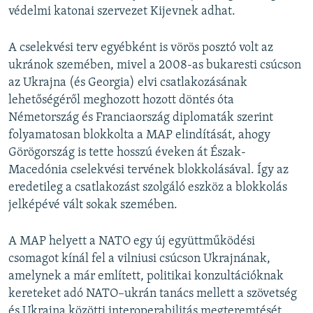
védelmi katonai szervezet Kijevnek adhat.
A cselekvési terv egyébként is vörös posztó volt az
ukránok szemében, mivel a 2008-as bukaresti csúcson
az Ukrajna (és Georgia) elvi csatlakozásának
lehetőségéről meghozott hozott döntés óta
Németország és Franciaország diplomaták szerint
folyamatosan blokkolta a MAP elindítását, ahogy
Görögország is tette hosszú éveken át Észak-
Macedónia cselekvési tervének blokkolásával. Így az
eredetileg a csatlakozást szolgáló eszköz a blokkolás
jelképévé vált sokak szemében.
A MAP helyett a NATO egy új együttműködési
csomagot kínál fel a vilniusi csúcson Ukrajnának,
amelynek a már említett, politikai konzultációknak
kereteket adó NATO–ukrán tanács mellett a szövetség
és Ukrajna közötti interoperabilitás megteremtését