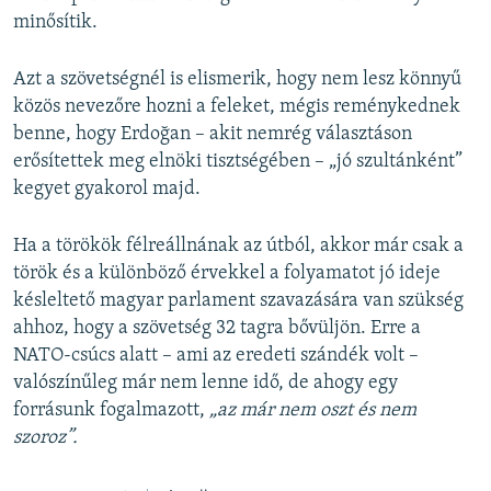
minősítik.
Azt a szövetségnél is elismerik, hogy nem lesz könnyű
közös nevezőre hozni a feleket, mégis reménykednek
benne, hogy Erdoğan – akit nemrég választáson
erősítettek meg elnöki tisztségében – „jó szultánként”
kegyet gyakorol majd.
Ha a törökök félreállnának az útból, akkor már csak a
török és a különböző érvekkel a folyamatot jó ideje
késleltető magyar parlament szavazására van szükség
ahhoz, hogy a szövetség 32 tagra bővüljön. Erre a
NATO-csúcs alatt – ami az eredeti szándék volt –
valószínűleg már nem lenne idő, de ahogy egy
forrásunk fogalmazott,
„az már nem oszt és nem
szoroz”.