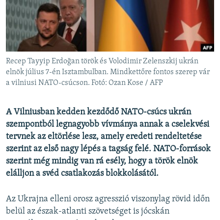
EURÓPAI UNIÓ
VILÁG
KLÍMAVÁLTOZÁS
A MÚLT TANULSÁGAI
Recep Tayyip Erdoğan török és Volodimir Zelenszkij ukrán
elnök július 7-én Isztambulban. Mindkettőre fontos szerep vár
a vilniusi NATO-csúcson. Fotó: Ozan Kose / AFP
KÖVESSEN MINKET!
A Vilniusban kedden kezdődő NATO-csúcs ukrán
szempontból legnagyobb vívmánya annak a cselekvési
Valamennyi RFE/RL weboldal
tervnek az eltörlése lesz, amely eredeti rendeltetése
szerint az első nagy lépés a tagság felé. NATO-források
szerint még mindig van rá esély, hogy a török elnök
elálljon a svéd csatlakozás blokkolásától.
Az Ukrajna elleni orosz agresszió viszonylag rövid időn
belül az észak-atlanti szövetséget is jócskán