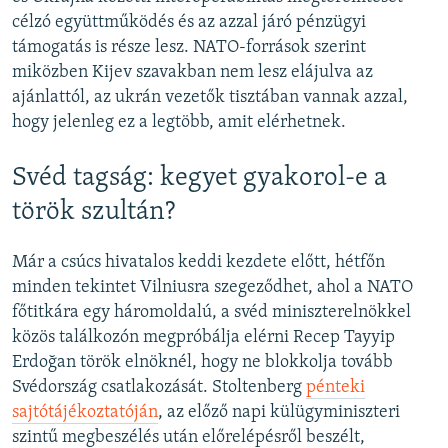
célzó együttműködés és az azzal járó pénzügyi
támogatás is része lesz. NATO-források szerint
miközben Kijev szavakban nem lesz elájulva az
ajánlattól, az ukrán vezetők tisztában vannak azzal,
hogy jelenleg ez a legtöbb, amit elérhetnek.
Svéd tagság: kegyet gyakorol-e a
török szultán?
Már a csúcs hivatalos keddi kezdete előtt, hétfőn
minden tekintet Vilniusra szegeződhet, ahol a NATO
főtitkára egy háromoldalú, a svéd miniszterelnökkel
közös találkozón megpróbálja elérni Recep Tayyip
Erdoğan török elnöknél, hogy ne blokkolja tovább
Svédország csatlakozását. Stoltenberg
pénteki
sajtótájékoztatóján
, az előző napi külügyminiszteri
szintű megbeszélés után előrelépésről beszélt,