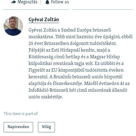
Megosztás
Follow us
Gyévai Zoltán
Gyévai Zoltán a Szabad Európa brüsszeli
munkatársa. Több mint harminc éve újságíró, ebből
25 évet Brüsszelben dolgozott tudósítóként.
Pályáját az Esti Hírlapnál kezdte, majd a
Köztársaság című hetilap és a Magyar Hírlap
külpolitikai rovatának tagja volt. Ez utóbbit és a
Figyelőt az EU központjából tudósította éveken
keresztül. A BruxInfo brüsszeli uniós hírportál
alapítója és főszerkesztője. Másfél évtizeden át az
InfoRádió Brüsszeli hét című műsorának állandó
uniós szakértője.
This item is part of
Napirenden
Világ