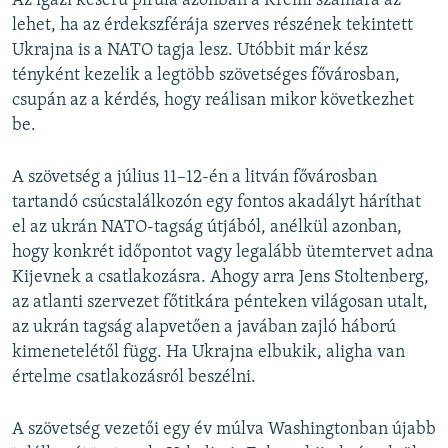
Az igazi keserű pirula azonban a Kreml számára az
lehet, ha az érdekszférája szerves részének tekintett
Ukrajna is a NATO tagja lesz. Utóbbit már kész
tényként kezelik a legtöbb szövetséges fővárosban,
csupán az a kérdés, hogy reálisan mikor következhet
be.
A szövetség a július 11–12-én a litván fővárosban
tartandó csúcstalálkozón egy fontos akadályt háríthat
el az ukrán NATO-tagság útjából, anélkül azonban,
hogy konkrét időpontot vagy legalább ütemtervet adna
Kijevnek a csatlakozásra. Ahogy arra Jens Stoltenberg,
az atlanti szervezet főtitkára pénteken világosan utalt,
az ukrán tagság alapvetően a javában zajló háború
kimenetelétől függ. Ha Ukrajna elbukik, aligha van
értelme csatlakozásról beszélni.
A szövetség vezetői egy év múlva Washingtonban újabb