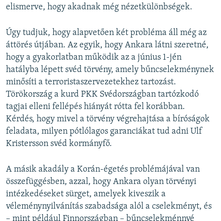
elismerve, hogy akadnak még nézetkülönbségek.
Úgy tudjuk, hogy alapvetően két probléma áll még az
áttörés útjában. Az egyik, hogy Ankara látni szeretné,
hogy a gyakorlatban működik az a június 1-jén
hatályba lépett svéd törvény, amely bűncselekménynek
minősíti a terroristaszervezetekhez tartozást.
Törökország a kurd PKK Svédországban tartózkodó
tagjai elleni fellépés hiányát rótta fel korábban.
Kérdés, hogy mivel a törvény végrehajtása a bíróságok
feladata, milyen pótlólagos garanciákat tud adni Ulf
Kristersson svéd kormányfő.
A másik akadály a Korán-égetés
problémájával van
összefüggésben, azzal, hogy Ankara olyan törvényi
intézkedéseket sürget, amelyek kiveszik a
véleménynyilvánítás szabadsága alól a cselekményt, és
– mint például Finnországban – bűncselekménnyé