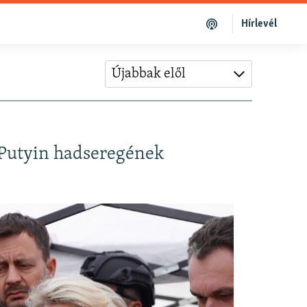
Hírlevél
Újabbak elől
 Putyin hadseregének