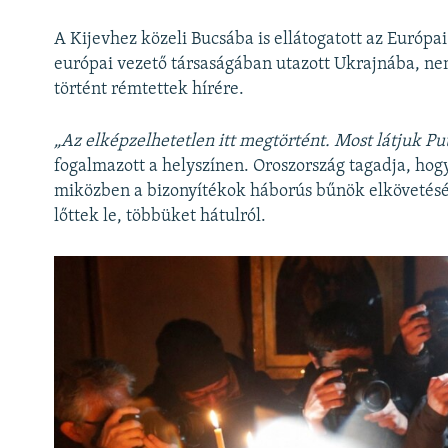
A Kijevhez közeli Bucsába is ellátogatott az Európa
európai vezető társaságában utazott Ukrajnába, ne
történt rémtettek hírére.
„Az elképzelhetetlen itt megtörtént. Most látjuk P
fogalmazott a helyszínen. Oroszország tagadja, hog
miközben a bizonyítékok háborús bűnök elkövetésér
lőttek le, többüket hátulról.