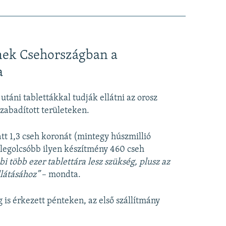
nek Csehországban a
a
utáni tablettákkal
tudják ellátni az orosz
zabadított területeken.
tt 1,3 cseh koronát (mintegy húszmillió
a legolcsóbb ilyen készítmény 460 cseh
bi több ezer tablettára lesz szükség, plusz az
llátásához”
– mondta.
is érkezett pénteken, az első szállítmány