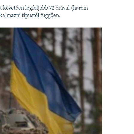
t követően legfeljebb 72 órával (három
lkalmazni típustól függően.