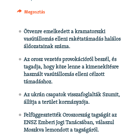
EURÓPAI UNIÓ
VILÁG
Megosztás
KLÍMAVÁLTOZÁS
Ötvenre emelkedett a kramatorszki
A MÚLT TANULSÁGAI
vasútállomás elleni rakétatámadás halálos
áldozatainak száma.
Az orosz vezetés provokációról beszél, és
tagadja, hogy köze lenne a kimenekítésre
használt vasútállomás elleni célzott
támadáshoz.
Az ukrán csapatok visszafoglalták Szumit,
állítja a terület kormányzója.
Felfüggesztették Oroszország tagságát az
ENSZ Emberi Jogi Tanácsában, válaszul
Moszkva lemondott a tagságáról.