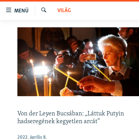
Akadálymentes
VILÁG
MENÜ
mód
Keresés
Ugrás
NAPIRENDEN
a
AKTUÁLIS
fő
oldalra
PODCASTOK
Ugrás
VIDEÓK
a
tartalomjegyzékre
ELEMZŐ
Ugrás
NER15
a
keresésre
SZABADON
TÁRSADALOM
Von der Leyen Bucsában: „Láttuk Putyin
DEMOKRÁCIA
hadseregének kegyetlen arcát”
A PÉNZ NYOMÁBAN
2022. április 8.