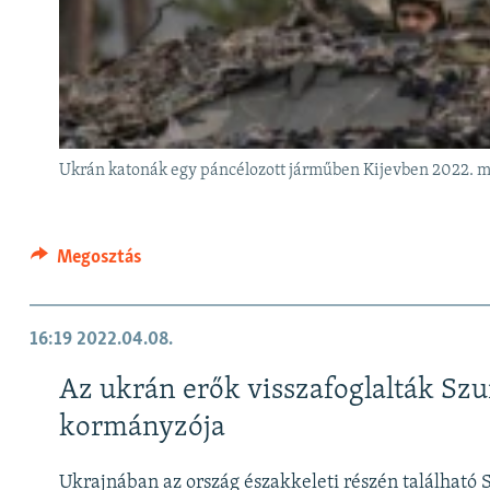
Ukrán katonák egy páncélozott járműben Kijevben 2022. m
Megosztás
16:19
2022.04.08.
Az ukrán erők visszafoglalták Szumi
kormányzója
Ukrajnában az ország északkeleti részén található 