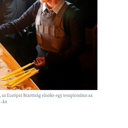
, az Európai Bizottság elnöke egy templomban az
8-án