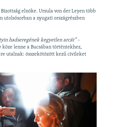
i Bizottság elnöke. Ursula von der Leyen több
m utolsósorban a nyugati országrészben
utyin hadseregének kegyetlen arcát”
–
y köze lenne a Bucsában történtekhez,
e utalnak: összekötözött kezű civileket