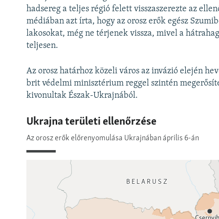
hadsereg a teljes régió felett visszaszerezte az elle
médiában azt írta, hogy az orosz erők egész Szumib
lakosokat, még ne térjenek vissza, mivel a hátraha
teljesen.
Az orosz határhoz közeli város az invázió elején he
brit védelmi minisztérium reggel szintén megerősíte
kivonultak Észak-Ukrajnából.