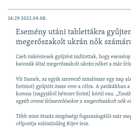
16:29
2022.04.08.
Esemény utáni tablettákra gyűjte
megerőszakolt ukrán nők számár
Cseh önkéntesek gyűjtést indítottak, hogy esemény 
katonák által megerőszakolt ukrán nőket a már fels
Vít Samek, az egyik szervező mindössze egy nap ala
forintot) gyűjtött össze erre a célra. A patikákban 
korona (nagyjából hétezer forint) körül van.
„Továb
egyéb orvosi felszerelésekre a megerőszakolt nők e
Több mint ötszáz sürgősségi fogamzásgátló már meg 
célpontja valószínűleg Kijev lesz.