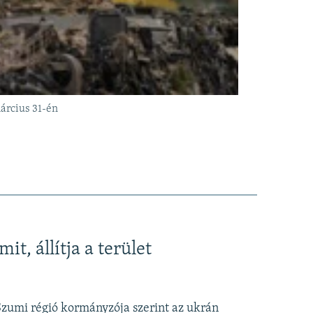
árcius 31-én
t, állítja a terület
Szumi régió kormányzója szerint az ukrán