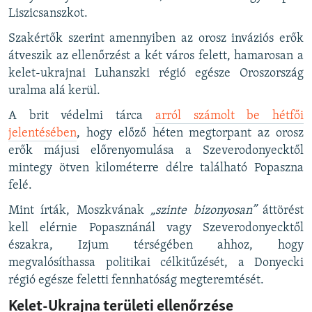
Liszicsanszkot.
Szakértők szerint amennyiben az orosz inváziós erők
átveszik az ellenőrzést a két város felett, hamarosan a
kelet-ukrajnai Luhanszki régió egésze Oroszország
uralma alá kerül.
A brit védelmi tárca
arról számolt be hétfői
jelentésében
, hogy előző héten megtorpant az orosz
erők májusi előrenyomulása a Szeverodonyecktől
mintegy ötven kilométerre délre található Popaszna
felé.
Mint írták, Moszkvának
„szinte bizonyosan”
áttörést
kell elérnie Popasznánál vagy Szeverodonyecktől
északra, Izjum térségében ahhoz, hogy
megvalósíthassa politikai célkitűzését, a Donyecki
régió egésze feletti fennhatóság megteremtését.