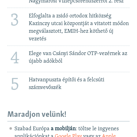
Nagymarosi Vízlépcsőrendszerről 2. rész
3
Elfoglalta a zsidó ortodox hitközség
Kazinczy utcai központját a vitatott módon
megválasztott, EMIH-hez köthető új
vezetés
4
Elege van Csányi Sándor OTP-vezérnek az
újabb adókból
5
Hatvanpuszta építői és a felcsúti
számvevőszék
Maradjon velünk!
Szabad Európa
a mobilján
: töltse le ingyenes
applikációnkat a
Google Play
vagy az
Apple