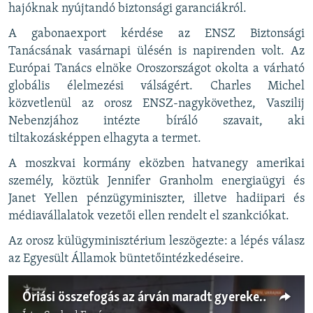
hajóknak nyújtandó biztonsági garanciákról.
A gabonaexport kérdése az ENSZ Biztonsági
Tanácsának vasárnapi ülésén is napirenden volt. Az
Európai Tanács elnöke Oroszországot okolta a várható
globális élelmezési válságért. Charles Michel
közvetlenül az orosz ENSZ-nagykövethez, Vaszilij
Nebenzjához intézte bíráló szavait, aki
tiltakozásképpen elhagyta a termet.
A moszkvai kormány eközben hatvanegy amerikai
személy, köztük Jennifer Granholm energiaügyi és
Janet Yellen pénzügyminiszter, illetve hadiipari és
médiavállalatok vezetői ellen rendelt el szankciókat.
Az orosz külügyminisztérium leszögezte: a lépés válasz
az Egyesült Államok büntetőintézkedéseire.
Óriási összefogás az árván maradt gyerekekért: saját lakást kapott a 18 éves fiú és négy testvére