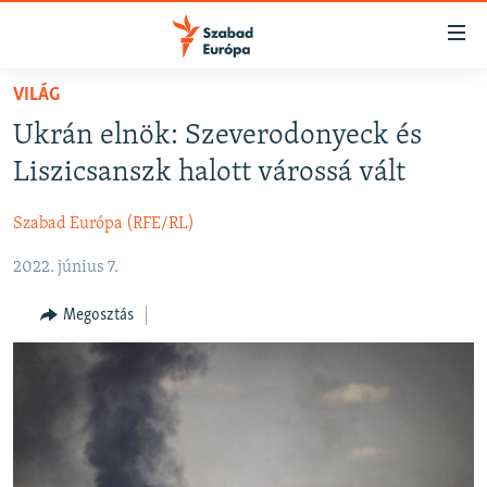
Akadálymentes
mód
Ugrás
VILÁG
a
NAPIRENDEN
Ukrán elnök: Szeverodonyeck és
fő
AKTUÁLIS
oldalra
Liszicsanszk halott várossá vált
FELIRATKOZÁS
PODCASTOK
Ugrás
a
Szabad Európa (RFE/RL)
VIDEÓK
tartalomjegyzékre
Spotify
2022. június 7.
ELEMZŐ
Ugrás
a
NER15
Megosztás
Feliratkozás
keresésre
SZABADON
TÁRSADALOM
DEMOKRÁCIA
A PÉNZ NYOMÁBAN