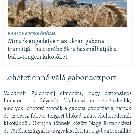
EHHEZ KAPCSOLÓDÓAN:
Minszk engedélyezi az ukrán gabona
tranzitját, ha cserébe ők is használhatják a
balti-tengeri kikötőket
Lehetetlenné váló gabonaexport
Volodimir Zelenszkij elmondta, hogy biztonságos
humanitárius folyosók felállításában reménykedik,
amelyek lehetővé tennék a gabona exportját a harcok
és az orosz fekete-tengeri blokád miatt ellehetetlenült
kikötőkből. Ukrajna többek között Nagy-Britanniával
és Törökországgal is tárgyalást folytat a gabonát szállító