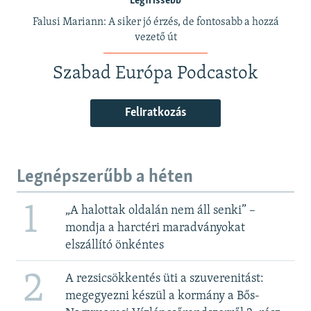
Legfrissebb
Falusi Mariann: A siker jó érzés, de fontosabb a hozzá
vezető út
Szabad Európa Podcastok
Feliratkozás
Legnépszerűbb a héten
1
„A halottak oldalán nem áll senki” –
mondja a harctéri maradványokat
elszállító önkéntes
2
A rezsicsökkentés üti a szuverenitást:
megegyezni készül a kormány a Bős-