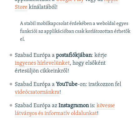
Store
kínálatából!
A stabil mobilkapcsolat érdekében a weboldal egyes
funkciói az applikációban csak korlátozottan érhetők
el.
Szabad Európa a
postafiókjában
: kérje
ingyenes hírlevelünket
, hogy elsőként
értesüljön cikkeinkről!
Szabad Európa a
YouTube
-on: iratkozzon fel
videócsatornánkra
!
Szabad Európa az
Instagramon
is:
kövesse
látványos és informatív oldalunkat
! ​