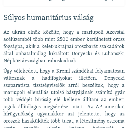
Súlyos humanitárius válság
Az ukrán elnök közölte, hogy a mariupoli Azovstal
acélüzemből több mint 2500 ember kerülhetett orosz
fogságba, akik a kelet-ukrajnai oroszbarát szakadárok
által önhatalmúlag kikiáltott Donyecki és Luhanszki
Népköztársaságban raboskodnak.
Úgy vélekedett, hogy a Kreml szándékai folyamatosan
változnak a hadifoglyokat illetően. Donyecki
szeparatista tisztségviselők arról beszéltek, hogy a
mariupoli ellenállás utolsó bástyájának számító gyár
több védőjét bíróság elé kellene állítani az emberi
jogok állítólagos megsértése miatt. Az AP amerikai
hírügynökség ugyanakkor azt jelentette, hogy az
oroszok hazaküldték több tucat, a létesítmény ostroma