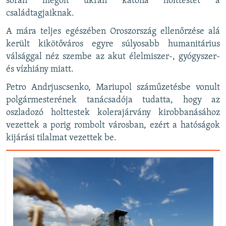
során megölt ukrán katona holttestét a
családtagjaiknak.
A mára teljes egészében Oroszország ellenőrzése alá
került kikötőváros egyre súlyosabb humanitárius
válsággal néz szembe az akut élelmiszer-, gyógyszer-
és vízhiány miatt.
Petro Andrjuscsenko, Mariupol száműzetésbe vonult
polgármesterének tanácsadója tudatta, hogy az
oszladozó holttestek kolerajárvány kirobbanásához
vezettek a porig rombolt városban, ezért a hatóságok
kijárási tilalmat vezettek be.