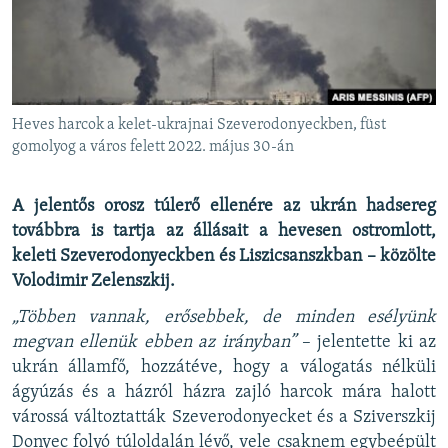
EURÓPAI UNIÓ
VILÁG
KLÍMAVÁLTOZÁS
A MÚLT TANULSÁGAI
Heves harcok a kelet-ukrajnai Szeverodonyeckben, füst
gomolyog a város felett 2022. május 30-án
KÖVESSEN MINKET!
A jelentős orosz túlerő ellenére az ukrán hadsereg
továbbra is tartja az állásait a hevesen ostromlott,
keleti Szeverodonyeckben és Liszicsanszkban – közölte
Valamennyi RFE/RL weboldal
Volodimir Zelenszkij.
„Többen vannak, erősebbek, de minden esélyünk
megvan ellenük ebben az irányban”
– jelentette ki az
ukrán államfő, hozzátéve, hogy a válogatás nélküli
ágyúzás és a házról házra zajló harcok mára halott
várossá változtatták Szeverodonyecket és a Sziverszkij
Donyec folyó túloldalán lévő, vele csaknem egybeépült