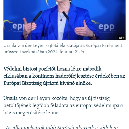
EURÓPAI UNIÓ
VILÁG
KLÍMAVÁLTOZÁS
A MÚLT TANULSÁGAI
Ursula von der Leyen sajtótájékoztatója az Európai Parlament
KÖVESSEN MINKET!
brüsszeli székházában 2024. február 21-én
Védelmi biztosi pozíciót hozna létre második
ciklusában a kontinens haderőfejlesztése érdekében az
Valamennyi RFE/RL weboldal
Európai Bizottság újrázni kívánó elnöke.
Ursula von der Leyen közölte, hogy az új tisztség
betöltőjének legfőbb feladata az európai védelmi ipari
bázis megerősítése lenne.
„Az állampolgárok több Európát akarnak a védelem