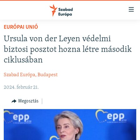
Akadálymentes
mód
Ugrás
EURÓPAI UNIÓ
a
NAPIRENDEN
Ursula von der Leyen védelmi
fő
AKTUÁLIS
oldalra
biztosi posztot hozna létre második
FELIRATKOZÁS
PODCASTOK
Ugrás
ciklusában
a
VIDEÓK
tartalomjegyzékre
Szabad Európa, Budapest
Spotify
ELEMZŐ
Ugrás
a
2024. február 21.
NER15
Feliratkozás
keresésre
SZABADON
Megosztás
TÁRSADALOM
DEMOKRÁCIA
A PÉNZ NYOMÁBAN