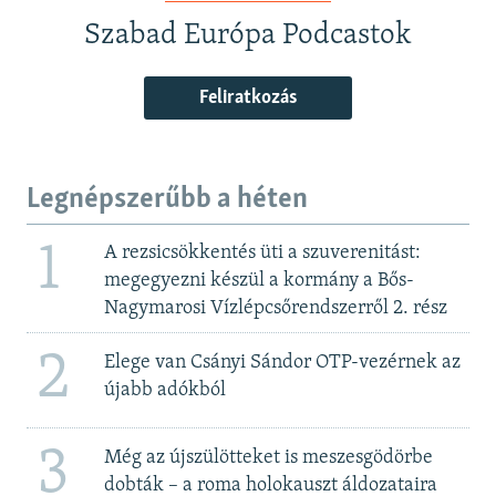
Szabad Európa Podcastok
Feliratkozás
Legnépszerűbb a héten
1
A rezsicsökkentés üti a szuverenitást:
megegyezni készül a kormány a Bős-
Nagymarosi Vízlépcsőrendszerről 2. rész
2
Elege van Csányi Sándor OTP-vezérnek az
újabb adókból
3
Még az újszülötteket is meszesgödörbe
dobták – a roma holokauszt áldozataira