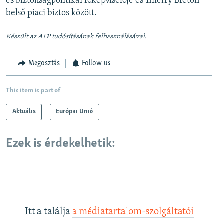
és biztonságpolitikai főképviselője és Thierry Breton
belső piaci biztos között.
Készült az AFP tudósításának felhasználásával.
Megosztás
Follow us
This item is part of
Aktuális
Európai Unió
Ezek is érdekelhetik:
Itt a találja
a médiatartalom-szolgáltatói