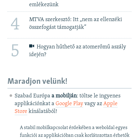
emlékezünk
4
MTVA szerkesztő: Itt „nem az ellenzéki
összefogást támogatják”
5
Hogyan hűthető az atomerőmű aszály
idején?
Maradjon velünk!
Szabad Európa
a mobilján
: töltse le ingyenes
applikációnkat a
Google Play
vagy az
Apple
Store
kínálatából!
A stabil mobilkapcsolat érdekében a weboldal egyes
funkciói az applikációban csak korlátozottan érhetők