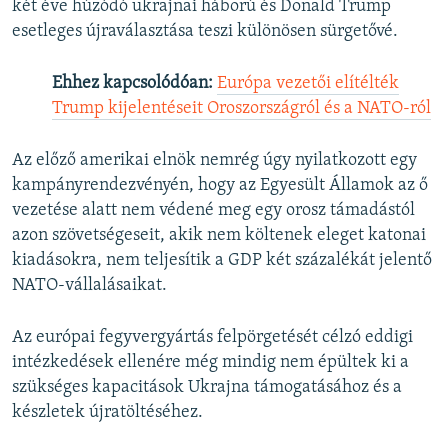
két éve húzódó ukrajnai háború és Donald Trump
esetleges újraválasztása teszi különösen sürgetővé.
Ehhez kapcsolódóan:
Európa vezetői elítélték
Trump kijelentéseit Oroszországról és a NATO-ról
Az előző amerikai elnök nemrég úgy nyilatkozott egy
kampányrendezvényén, hogy az Egyesült Államok az ő
vezetése alatt nem védené meg egy orosz támadástól
azon szövetségeseit, akik nem költenek eleget katonai
kiadásokra, nem teljesítik a GDP két százalékát jelentő
NATO-vállalásaikat.
Az európai fegyvergyártás felpörgetését célzó eddigi
intézkedések ellenére még mindig nem épültek ki a
szükséges kapacitások Ukrajna támogatásához és a
készletek újratöltéséhez.