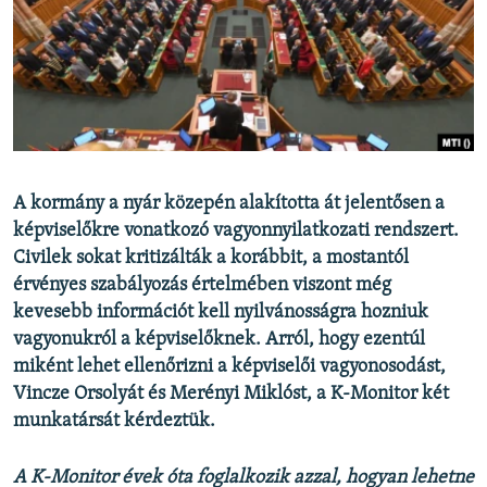
EURÓPAI UNIÓ
VILÁG
KLÍMAVÁLTOZÁS
A MÚLT TANULSÁGAI
KÖVESSEN MINKET!
A kormány a nyár közepén alakította át jelentősen a
képviselőkre vonatkozó vagyonnyilatkozati rendszert.
Civilek sokat kritizálták a korábbit, a mostantól
érvényes szabályozás értelmében viszont még
Valamennyi RFE/RL weboldal
kevesebb információt kell nyilvánosságra hozniuk
vagyonukról a képviselőknek. Arról, hogy ezentúl
miként lehet ellenőrizni a képviselői vagyonosodást,
Vincze Orsolyát és Merényi Miklóst, a K-Monitor két
munkatársát kérdeztük.
A K-Monitor évek óta foglalkozik azzal, hogyan lehetne