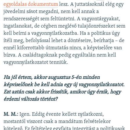
egyoldalas dokumentum
lesz. A juttatásoknál elég egy
jövedelmi sávot megadni, nem kell annak a
rendszerességét sem feltüntetni. A vagyontárgyakat,
ingatlanokat, de cégben meglévő tulajdonrészeket sem
kell beírni a vagyonnyilatkozatba. Ha a politikus úgy
ítéli meg, befolyással lehet a döntéseire, beírhatja – de
ennél kiforrottabb útmutatás nincs, a képviselőre van
bízva. A családtagoknak pedig egyáltalán nem kell
vagyonnyilatkozatot tenniük.
Ha jól értem, akkor augusztus 5-én minden
képviselőnek be kell adnia egy új vagyonnyilatkozatot.
Ezt aztán csak akkor frissítik, amikor úgy érzik, hogy
érdemi változás történt?
M. M.:
Igen. Eddig évente kellett nyilatkozni,
mostantól viszont csak a mandátum felvételekor
kötelező. Ez feltételez egyfajta integritást a politikusok