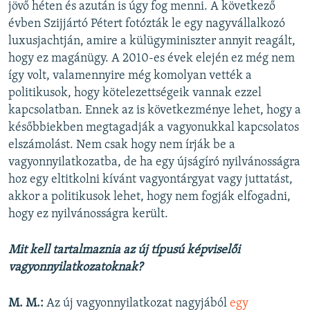
jövő héten és azután is úgy fog menni. A következő
évben Szijjártó Pétert fotózták le egy nagyvállalkozó
luxusjachtján, amire a külügyminiszter annyit reagált,
hogy ez magánügy. A 2010-es évek elején ez még nem
így volt, valamennyire még komolyan vették a
politikusok, hogy kötelezettségeik vannak ezzel
kapcsolatban. Ennek az is következménye lehet, hogy a
későbbiekben megtagadják a vagyonukkal kapcsolatos
elszámolást. Nem csak hogy nem írják be a
vagyonnyilatkozatba, de ha egy újságíró nyilvánosságra
hoz egy eltitkolni kívánt vagyontárgyat vagy juttatást,
akkor a politikusok lehet, hogy nem fogják elfogadni,
hogy ez nyilvánosságra került.
Mit kell tartalmaznia az új típusú képviselői
vagyonnyilatkozatoknak?
M. M.:
Az új vagyonnyilatkozat nagyjából
egy