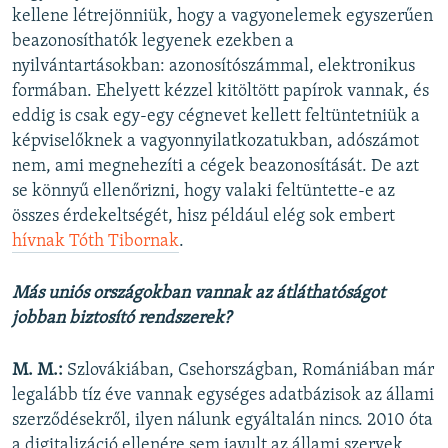
kellene létrejönniük, hogy a vagyonelemek egyszerűen
beazonosíthatók legyenek ezekben a
nyilvántartásokban: azonosítószámmal, elektronikus
formában. Ehelyett kézzel kitöltött papírok vannak, és
eddig is csak egy-egy cégnevet kellett feltüntetniük a
képviselőknek a vagyonnyilatkozatukban, adószámot
nem, ami megnehezíti a cégek beazonosítását. De azt
se könnyű ellenőrizni, hogy valaki feltüntette-e az
összes érdekeltségét, hisz például elég sok embert
hívnak Tóth Tibornak
.
Más uniós országokban vannak az átláthatóságot
jobban biztosító rendszerek?
M. M.:
Szlovákiában, Csehországban, Romániában már
legalább tíz éve vannak egységes adatbázisok az állami
szerződésekről, ilyen nálunk egyáltalán nincs. 2010 óta
a digitalizáció ellenére sem javult az állami szervek