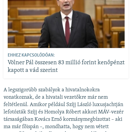
EHHEZ KAPCSOLÓDÓAN:
Völner Pál összesen 83 millió forint kenőpénzt
kapott a vád szerint
A legszigorúbb szabályok a hivatalnokokra
vonatkoznak, de a hivatali vezetőkre már nem
feltétlenül. Amikor például Szíjj László luxusjachtján
lefotózták Szíjj és Homolya Róbert akkori MÁV-vezér
társaságában Kovács Ernő kormánymegbízottat – aki
ma már főispán –, mondhatta, hogy nem vétett