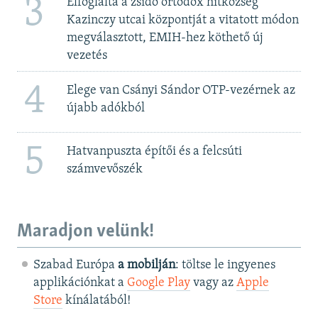
3
Elfoglalta a zsidó ortodox hitközség
Kazinczy utcai központját a vitatott módon
megválasztott, EMIH-hez köthető új
vezetés
4
Elege van Csányi Sándor OTP-vezérnek az
újabb adókból
5
Hatvanpuszta építői és a felcsúti
számvevőszék
Maradjon velünk!
Szabad Európa
a mobilján
: töltse le ingyenes
applikációnkat a
Google Play
vagy az
Apple
Store
kínálatából!