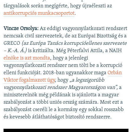
tárgyalások során megígérte, hogy újraéleszti az
antikorrupciós munkacsoportot
.
Vincze Orsolya:
Az eddigi vagyonnyilatkozati rendszert
nemcsak civil szervezetek, de az Európai Bizottság és a
GRECO
(az Európa Tanács korrupcióellenes szervezete
– K.-A. Á.)
is kritizálta. Még Péterfalvi Attila, a NAIH
elnöke is azt mondta
, hogy a jelenlegi
vagyonnyilatkozati rendszer nem tölti be a korrupció
elleni funkcióját. 2018-ban ugyanakkor maga
Orbán
Viktor fogalmazott úgy
, hogy
„a legszigorúbb
vagyonnyilatkozati rendszer Magyarországon van”,
a
miniszterelnök még példának is ajánlotta a magyar
szabályozást a többi uniós ország számára. Most ezt a
szabályozást cseréli le a kormány egy sokkal rosszabb
és kevesebb átláthatóságot biztosító rendszerre.