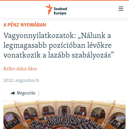
Akadálymentes
mód
Ugrás
A PÉNZ NYOMÁBAN
a
NAPIRENDEN
Vagyonnyilatkozatok: „Nálunk a
fő
AKTUÁLIS
oldalra
legmagasabb pozícióban lévőkre
FELIRATKOZÁS
PODCASTOK
Ugrás
vonatkozik a lazább szabályozás”
a
VIDEÓK
tartalomjegyzékre
Keller-Alánt Ákos
Spotify
ELEMZŐ
Ugrás
a
2022. augusztus 8.
NER15
Feliratkozás
keresésre
SZABADON
Megosztás
TÁRSADALOM
DEMOKRÁCIA
A PÉNZ NYOMÁBAN