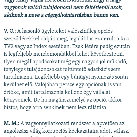
vagy Andy Vajna esetében is kiderült, hogy a nagy
vagyonok valódi tulajdonosai nem feltétlenül azok,
akiknek a neve a cégnyilvántartásban benne van.
V. O.:
A hasonló ügyleteket valószínűleg opciós
szerződésekkel oldják meg, legalábbis ez derült a ki a
TV2 vagy az Index esetében. Ezek létére pedig ezután
is legfeljebb mendemondákból lehet következtetni.
Ilyen megállapodásokat még egy nagyon jól működő,
tényleges tulajdonosokat feltüntető adatbázis sem
tartalmazna. Legfeljebb egy bűnügyi nyomozás során
kerülhet elő. Valójában persze egy opciónak is van
értéke, amit tartalmaznia kellene egy vállalat
könyveinek. De ha magánszemélyé az opció, akkor
biztos, hogy arra senkinek nem lesz rálátása.
M. M.:
A vagyonnyilatkozati rendszer alapvetően az
angolszász világ korrupciós kockázataira adott válasz.