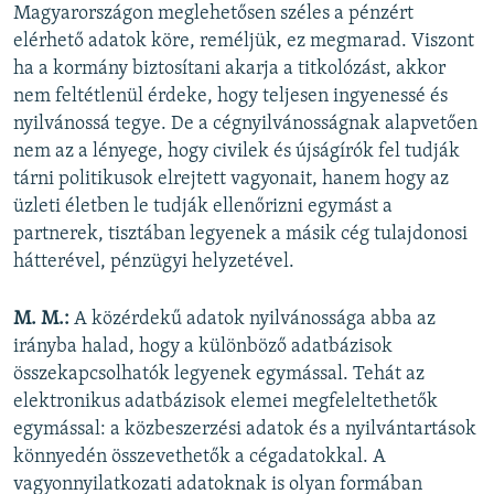
Magyarországon meglehetősen széles a pénzért
elérhető adatok köre, reméljük, ez megmarad. Viszont
ha a kormány biztosítani akarja a titkolózást, akkor
nem feltétlenül érdeke, hogy teljesen ingyenessé és
nyilvánossá tegye. De a cégnyilvánosságnak alapvetően
nem az a lényege, hogy civilek és újságírók fel tudják
tárni politikusok elrejtett vagyonait, hanem hogy az
üzleti életben le tudják ellenőrizni egymást a
partnerek, tisztában legyenek a másik cég tulajdonosi
hátterével, pénzügyi helyzetével.
M. M.:
A közérdekű adatok nyilvánossága abba az
irányba halad, hogy a különböző adatbázisok
összekapcsolhatók legyenek egymással. Tehát az
elektronikus adatbázisok elemei megfeleltethetők
egymással: a közbeszerzési adatok és a nyilvántartások
könnyedén összevethetők a cégadatokkal. A
vagyonnyilatkozati adatoknak is olyan formában