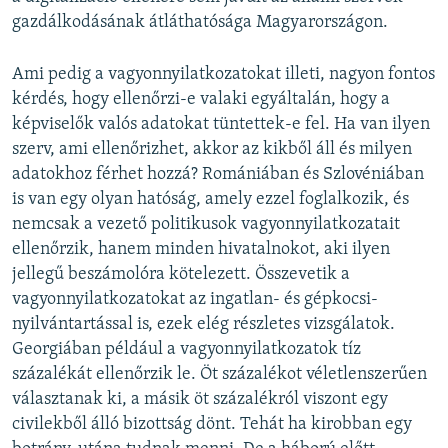
gazdálkodásának átláthatósága Magyarországon.
Ami pedig a vagyonnyilatkozatokat illeti, nagyon fontos
kérdés, hogy ellenőrzi-e valaki egyáltalán, hogy a
képviselők valós adatokat tüntettek-e fel. Ha van ilyen
szerv, ami ellenőrizhet, akkor az kikből áll és milyen
adatokhoz férhet hozzá? Romániában és Szlovéniában
is van egy olyan hatóság, amely ezzel foglalkozik, és
nemcsak a vezető politikusok vagyonnyilatkozatait
ellenőrzik, hanem minden hivatalnokot, aki ilyen
jellegű beszámolóra kötelezett. Összevetik a
vagyonnyilatkozatokat az ingatlan- és gépkocsi-
nyilvántartással is, ezek elég részletes vizsgálatok.
Georgiában például a vagyonnyilatkozatok tíz
százalékát ellenőrzik le. Öt százalékot véletlenszerűen
választanak ki, a másik öt százalékról viszont egy
civilekből álló bizottság dönt. Tehát ha kirobban egy