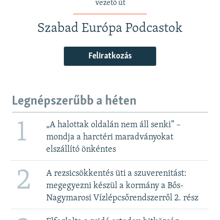
vezető út
Szabad Európa Podcastok
Feliratkozás
Legnépszerűbb a héten
1
„A halottak oldalán nem áll senki” –
mondja a harctéri maradványokat
elszállító önkéntes
2
A rezsicsökkentés üti a szuverenitást:
megegyezni készül a kormány a Bős-
Nagymarosi Vízlépcsőrendszerről 2. rész