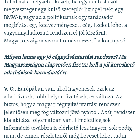
Tehát azt a helyzetet kezeli, ha egy döntéshozót
megveszteget egy külső szereplő: lízingel neki egy
BMW-t, vagy ad a politikusnak egy tanácsadói
megbízást egy kedvezményezett cég. Ezeket lehet a
vagyonnyilatkozati rendszerrel jól kiszűrni.
Magyarországon viszont rendszerszerű a korrupció.
Milyen lenne egy jó cégnyilvántartási rendszer? Ma
Magyarországon alapvetően fizetni kell a jól kereshető
adatbázisok használatáért.
V. O.:
Európában van, ahol ingyenesek ezek az
adatbázisok, több helyen fizetősek, ez változó. Az
biztos, hogy a magyar cégnyilvántartási rendszer
jelentősen meg fog változni jövő nyártól. Az új rendszer
kialakítása folyamatban van. Elméletileg sok
információ továbbra is elérhető lesz ingyen, sok pedig
nem, de ennek részleteiről még keveset lehet tudni.