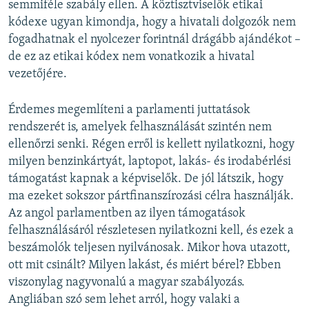
semmiféle szabály ellen. A köztisztviselők etikai
kódexe ugyan kimondja, hogy a hivatali dolgozók nem
fogadhatnak el nyolcezer forintnál drágább ajándékot –
de ez az etikai kódex nem vonatkozik a hivatal
vezetőjére.
Érdemes megemlíteni a parlamenti juttatások
rendszerét is, amelyek felhasználását szintén nem
ellenőrzi senki. Régen erről is kellett nyilatkozni, hogy
milyen benzinkártyát, laptopot, lakás- és irodabérlési
támogatást kapnak a képviselők. De jól látszik, hogy
ma ezeket sokszor pártfinanszírozási célra használják.
Az angol parlamentben az ilyen támogatások
felhasználásáról részletesen nyilatkozni kell, és ezek a
beszámolók teljesen nyilvánosak. Mikor hova utazott,
ott mit csinált? Milyen lakást, és miért bérel? Ebben
viszonylag nagyvonalú a magyar szabályozás.
Angliában szó sem lehet arról, hogy valaki a