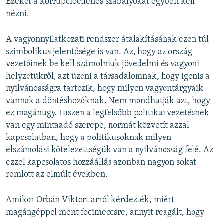
Ezeket a korrupcióellenes szabályokat egyben kell
nézni.
A vagyonnyilatkozati rendszer átalakításának ezen túl
szimbolikus jelentősége is van. Az, hogy az ország
vezetőinek be kell számolniuk jövedelmi és vagyoni
helyzetükről, azt üzeni a társadalomnak, hogy igenis a
nyilvánosságra tartozik, hogy milyen vagyontárgyaik
vannak a döntéshozóknak. Nem mondhatják azt, hogy
ez magánügy. Hiszen a legfelsőbb politikai vezetésnek
van egy mintaadó szerepe, normát közvetít azzal
kapcsolatban, hogy a politikusoknak milyen
elszámolási kötelezettségük van a nyilvánosság felé. Az
ezzel kapcsolatos hozzáállás azonban nagyon sokat
romlott az elmúlt években.
Amikor Orbán Viktort arról kérdezték, miért
magángéppel ment focimeccsre, annyit reagált, hogy