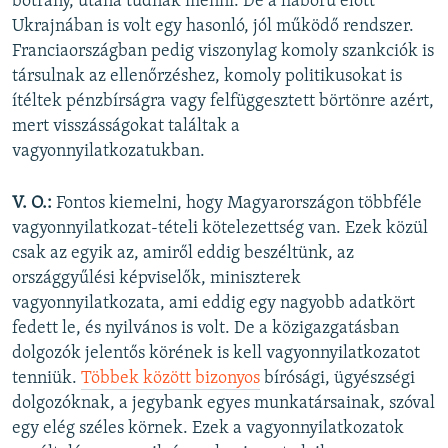
botrány, utána tudnak menni. De a háború előtt
Ukrajnában is volt egy hasonló, jól működő rendszer.
Franciaországban pedig viszonylag komoly szankciók is
társulnak az ellenőrzéshez, komoly politikusokat is
ítéltek pénzbírságra vagy felfüggesztett börtönre azért,
mert visszásságokat találtak a
vagyonnyilatkozatukban.
V. O.:
Fontos kiemelni, hogy Magyarországon többféle
vagyonnyilatkozat-tételi kötelezettség van. Ezek közül
csak az egyik az, amiről eddig beszéltünk, az
országgyűlési képviselők, miniszterek
vagyonnyilatkozata, ami eddig egy nagyobb adatkört
fedett le, és nyilvános is volt. De a közigazgatásban
dolgozók jelentős körének is kell vagyonnyilatkozatot
tenniük.
Többek között bizonyos
bírósági, ügyészségi
dolgozóknak, a jegybank egyes munkatársainak, szóval
egy elég széles körnek. Ezek a vagyonnyilatkozatok