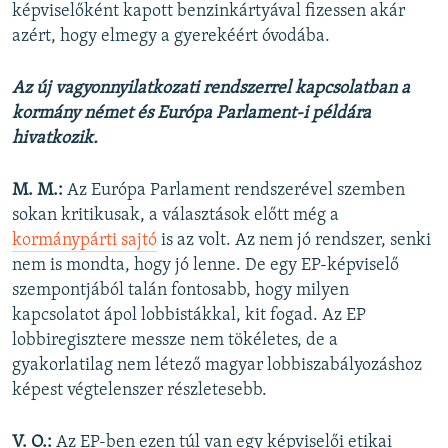
képviselőként kapott benzinkártyával fizessen akár
azért, hogy elmegy a gyerekéért óvodába.
Az új vagyonnyilatkozati rendszerrel kapcsolatban a
kormány német és Európa Parlament-i példára
hivatkozik.
M. M.:
Az Európa Parlament rendszerével szemben
sokan kritikusak, a választások előtt még a
kormánypárti sajtó
is az volt. Az nem jó rendszer, senki
nem is mondta, hogy jó lenne. De egy EP-képviselő
szempontjából talán fontosabb, hogy milyen
kapcsolatot ápol lobbistákkal, kit fogad. Az EP
lobbiregisztere messze nem tökéletes, de a
gyakorlatilag nem létező magyar lobbiszabályozáshoz
képest végtelenszer részletesebb.
V. O.:
Az EP-ben ezen túl van egy képviselői etikai