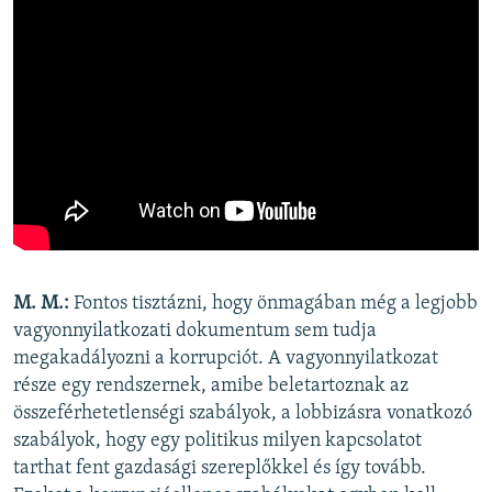
M. M.:
Fontos tisztázni, hogy önmagában még a legjobb
vagyonnyilatkozati dokumentum sem tudja
megakadályozni a korrupciót. A vagyonnyilatkozat
része egy rendszernek, amibe beletartoznak az
összeférhetetlenségi szabályok, a lobbizásra vonatkozó
szabályok, hogy egy politikus milyen kapcsolatot
tarthat fent gazdasági szereplőkkel és így tovább.