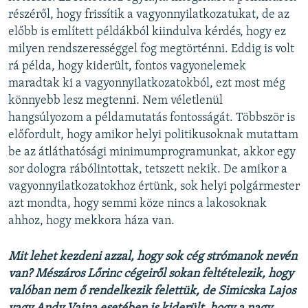
részéről, hogy frissítik a vagyonnyilatkozatukat, de az
előbb is említett példákból kiindulva kérdés, hogy ez
milyen rendszerességgel fog megtörténni. Eddig is volt
rá példa, hogy kiderült, fontos vagyonelemek
maradtak ki a vagyonnyilatkozatokból, ezt most még
könnyebb lesz megtenni. Nem véletlenül
hangsúlyozom a példamutatás fontosságát. Többször is
előfordult, hogy amikor helyi politikusoknak mutattam
be az átláthatósági minimumprogramunkat, akkor egy
sor dologra rábólintottak, tetszett nekik. De amikor a
vagyonnyilatkozatokhoz értünk, sok helyi polgármester
azt mondta, hogy semmi köze nincs a lakosoknak
ahhoz, hogy mekkora háza van.
Mit lehet kezdeni azzal, hogy sok cég strómanok nevén
van? Mészáros Lőrinc cégeiről sokan feltételezik, hogy
valóban nem ő rendelkezik felettük, de Simicska Lajos