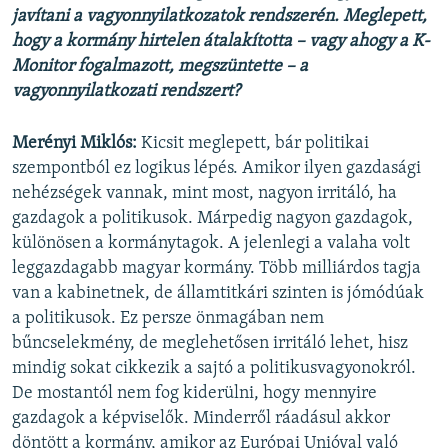
javítani a vagyonnyilatkozatok rendszerén. Meglepett,
hogy a kormány hirtelen átalakította – vagy ahogy a K-
Monitor fogalmazott, megszüntette – a
vagyonnyilatkozati rendszert?
Merényi Miklós:
Kicsit meglepett, bár politikai
szempontból ez logikus lépés. Amikor ilyen gazdasági
nehézségek vannak, mint most, nagyon irritáló, ha
gazdagok a politikusok. Márpedig nagyon gazdagok,
különösen a kormánytagok. A jelenlegi a valaha volt
leggazdagabb magyar kormány. Több milliárdos tagja
van a kabinetnek, de államtitkári szinten is jómódúak
a politikusok. Ez persze önmagában nem
bűncselekmény, de meglehetősen irritáló lehet, hisz
mindig sokat cikkezik a sajtó a politikusvagyonokról.
De mostantól nem fog kiderülni, hogy mennyire
gazdagok a képviselők. Minderről ráadásul akkor
döntött a kormány, amikor az Európai Unióval való