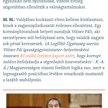
egyáltalán nem nyilvánosak, viszont elvileg
szigorúbban ellenőrzik a valóságtartalmukat.
M. M.:
Valójában kockázati elven kellene kiválasztani,
kinek a vagyonnyilatkozatát érdemes ellenőrizni. Egy
kormányhivatalnok helyett mondjuk Völner Pált, aki
személyesen volt befolyással arra, hogy valakik nagyon
sok pénzt keressenek.
(A Legfőbb Ügyészség szerint
Völner Pál igazságügyiminiszter-helyettesként
összesen
83 millió forintot kapott azért
, hogy korrupt
módon befolyásolja a végrehajtói kinevezéseket – K.-A.
Á.)
Magyarországon viszont fordított logika van, mert a
legmagasabb pozícióban lévőkre vonatkozik mostantól
a lazább szabályozás.