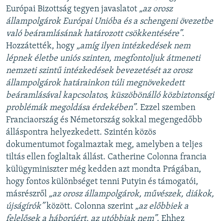
Európai Bizottság tegyen javaslatot
„az orosz
állampolgárok Európai Unióba és a schengeni övezetbe
való beáramlásának határozott csökkentésére”
.
Hozzátették, hogy
„amíg ilyen intézkedések nem
lépnek életbe uniós szinten, megfontoljuk átmeneti
nemzeti szintű intézkedések bevezetését az orosz
állampolgárok határainkon túli megnövekedett
beáramlásával kapcsolatos, küszöbönálló közbiztonsági
problémák megoldása érdekében”
. Ezzel szemben
Franciaország és Németország sokkal megengedőbb
álláspontra helyezkedett. Szintén közös
dokumentumot fogalmaztak meg, amelyben a teljes
tiltás ellen foglaltak állást. Catherine Colonna francia
külügyminiszter még kedden azt mondta Prágában,
hogy fontos különbséget tenni Putyin és támogatói,
másrészről
„az orosz állampolgárok, művészek, diákok,
újságírók”
között. Colonna szerint
„az előbbiek a
felelősek a háborúért, az utóbbiak nem”
. Ehhez