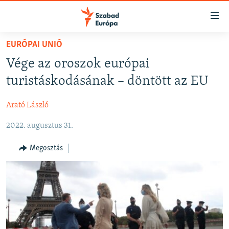
Akadálymentes
mód
Ugrás
EURÓPAI UNIÓ
a
NAPIRENDEN
Vége az oroszok európai
fő
AKTUÁLIS
oldalra
turistáskodásának – döntött az EU
FELIRATKOZÁS
PODCASTOK
Ugrás
a
Arató László
VIDEÓK
tartalomjegyzékre
Spotify
2022. augusztus 31.
ELEMZŐ
Ugrás
a
NER15
Megosztás
Feliratkozás
keresésre
SZABADON
TÁRSADALOM
DEMOKRÁCIA
A PÉNZ NYOMÁBAN