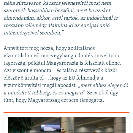
néha zűrzavaros, káoszos jeleneteiről most nem
szeretnék hosszabban beszélni, mert ha ezeket
elmondanám, akkor, attól tartok, az indokoltnál is
rosszabb vélemény alakulna ki az európai unió
intézményeivel szemben.”
Annyit tett még hozzá, hogy az általános
vízumtilalomról nincs egyhangú döntés, mivel több
tagország, például Magyarország is felszólalt ellene.
Azt viszont elmondta – és talán a résztvevők közül
először ő árulta el –, hogy az EU felmondja a
vízumkönnyítési megállapodást,
„mert ehhez elegendő
a minősített többség, és ez megvan”
. Szavaiból úgy
tűnt, hogy Magyarország ezt sem támogatta.