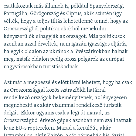
csatlakoztak más államok is, például Spanyolország,
Portugália, Görögország és Ciprus, akik szintén úgy
vélték, hogy a teljes tiltás lehetetlenné tenné, hogy az
Oroszországból politikai okokból menekülni
kényszerülők elhagyják az országot. Más politikusok
azonban azzal érveltek, nem igazán igazságos eljárás,
ha egyik oldalon az ukránok a lövészárkokban halnak
meg, másik oldalon pedig orosz polgárok az európai
nagyvárosokban turistáskodnak.
Azt már a megbeszélés előtt látni lehetett, hogy ha csak
az Oroszországgal közös szárazföldi határral
rendelkező országok bekeményítenek, az lényegesen
megnehezíti az akár vízummal rendelkező turisták
dolgát. Ekkor ugyanis csak a légi út marad, az
Oroszországból érkező gépek azonban nem szállhatnak
le az EU-s reptereken. Marad a kerülőút, akár
Isztambulon, akár Kairón, akár bármelyik kis-ázsiai