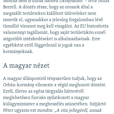
mintha nem is dúlna háború Ukrajnában”
– tette hozzá
Borrell. A döntés része, hogy az oroszok által a
megszállt területeken kiállított útleveleket nem
ismerik el, ugyanakkor a jelenleg forgalomban lévő
tízmillió vízumot meg kell vizsgálni. Az EU biztosította
valamennyi tagállamát, hogy saját területükön ennél
szigorúbb intézkedéseket is alkalmazhatnak. Erre
egyébként ettől függetlenül is joguk van a
kormányoknak.
A magyar nézet
A magyar álláspontról tényszerűen tudjuk, hogy az
Orbán-kormány ellenezte a végül meghozott döntést.
Erről, illetve az egész tárgyalás hátteréről
meglehetősen furcsán nyilatkozott a magyar
külügyminiszter a megbeszélés szünetében. Szijjártó
Péter ugyanis ezt mondta:
„A vita jellegéről, annak