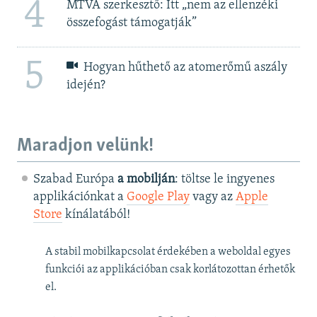
4
MTVA szerkesztő: Itt „nem az ellenzéki
összefogást támogatják”
5
Hogyan hűthető az atomerőmű aszály
idején?
Maradjon velünk!
Szabad Európa
a mobilján
: töltse le ingyenes
applikációnkat a
Google Play
vagy az
Apple
Store
kínálatából!
A stabil mobilkapcsolat érdekében a weboldal egyes
funkciói az applikációban csak korlátozottan érhetők
el.