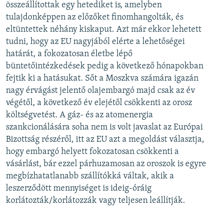
összeállítottak egy hetediket is, amelyben
tulajdonképpen az előzőket finomhangolták, és
eltüntettek néhány kiskaput. Azt már ekkor lehetett
tudni, hogy az EU nagyjából elérte a lehetőségei
határát, a fokozatosan életbe lépő
büntetőintézkedések pedig a következő hónapokban
fejtik ki a hatásukat. Sőt a Moszkva számára igazán
nagy érvágást jelentő olajembargó majd csak az év
végétől, a következő év elejétől csökkenti az orosz
költségvetést. A gáz- és az atomenergia
szankcionálására soha nem is volt javaslat az Európai
Bizottság részéről, itt az EU azt a megoldást választja,
hogy embargó helyett fokozatosan csökkenti a
vásárlást, bár ezzel párhuzamosan az oroszok is egyre
megbízhatatlanabb szállítókká váltak, akik a
leszerződött mennyiséget is ideig-óráig
korlátozták/korlátozzák vagy teljesen leállítják.