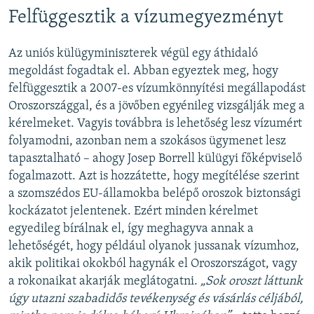
Felfüggesztik a vízumegyezményt
Az uniós külügyminiszterek végül egy áthidaló
megoldást fogadtak el. Abban egyeztek meg, hogy
felfüggesztik a 2007-es vízumkönnyítési megállapodást
Oroszországgal, és a jövőben egyénileg vizsgálják meg a
kérelmeket. Vagyis továbbra is lehetőség lesz vízumért
folyamodni, azonban nem a szokásos ügymenet lesz
tapasztalható – ahogy Josep Borrell külügyi főképviselő
fogalmazott. Azt is hozzátette, hogy megítélése szerint
a szomszédos EU-államokba belépő oroszok biztonsági
kockázatot jelentenek. Ezért minden kérelmet
egyedileg bírálnak el, így meghagyva annak a
lehetőségét, hogy például olyanok jussanak vízumhoz,
akik politikai okokból hagynák el Oroszországot, vagy
a rokonaikat akarják meglátogatni.
„Sok oroszt láttunk
úgy utazni szabadidős tevékenység és vásárlás céljából,