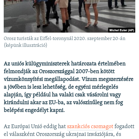
EURÓPAI UNIÓ
VILÁG
KLÍMAVÁLTOZÁS
A MÚLT TANULSÁGAI
Orosz turisták az Eiffel-toronynál 2020. szeptember 20-án
(képünk illusztráció)
KÖVESSEN MINKET!
Az uniós külügyminiszterek határozata értelmében
felmondják az Oroszországgal 2007-ben kötött
vízumkönnyítési megállapodást. Vízum megszerzésére
Valamennyi RFE/RL weboldal
a jövőben is lesz lehetőség, de egyéni mérlegelés
alapján, így például ha valaki csak vásárolni vagy
kirándulni akar az EU-ba, az valószínűleg nem fog
belépési engedélyt kapni.
Az Európai Unió eddig hat
szankciós csomagot
fogadott
el válaszként Oroszország ukrajnai inváziójára, és