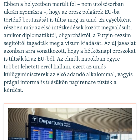
Ebben a helyzetben merült fel – nem utolsósorban
ukrán nyomásra –, hogy az orosz polgárok EU-ba
történő beutazását is tiltsa meg az unió. Ez egyébként
részben már az első intézkedések között megvalósult,
amikor diplomatáktól, oligarcháktól, a Putyin-rezsim
segítőitől tagadták meg a vízum kiadását. Az új javaslat
azonban arra vonatkozott, hogy a hétköznapi oroszokat
is tiltsák ki az EU-ból. Az elmúlt napokban egyre
többet lehetett erről hallani, ezért az uniós
külügyminiszterek az első adandó alkalommal, vagyis
prágai informális ülésükön napirendre tűzték a
kérdést.