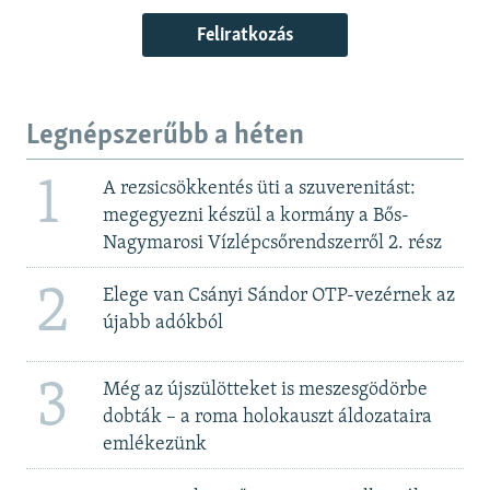
Feliratkozás
Legnépszerűbb a héten
1
A rezsicsökkentés üti a szuverenitást:
megegyezni készül a kormány a Bős-
Nagymarosi Vízlépcsőrendszerről 2. rész
2
Elege van Csányi Sándor OTP-vezérnek az
újabb adókból
3
Még az újszülötteket is meszesgödörbe
dobták – a roma holokauszt áldozataira
emlékezünk