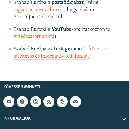
Szabad Európa a
postafiókjában
: kérje
ingyenes hírlevelünket
, hogy elsőként
értesüljön cikkeinkről!
Szabad Európa a
YouTube
-on: iratkozzon fel
videócsatornánkra
!
Szabad Európa az
Instagramon
is:
kövesse
látványos és informatív oldalunkat
! ​
KÖVESSEN MINKET!
INFORMÁCIÓK