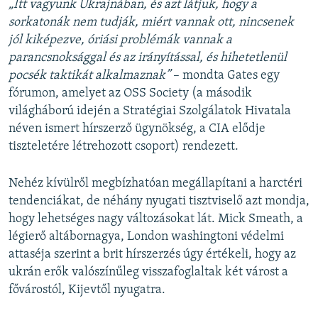
„Itt vagyunk Ukrajnában, és azt látjuk, hogy a
sorkatonák nem tudják, miért vannak ott, nincsenek
jól kiképezve, óriási problémák vannak a
parancsnoksággal és az irányítással, és hihetetlenül
pocsék taktikát alkalmaznak”
– mondta Gates egy
fórumon, amelyet az OSS Society (a második
világháború idején a Stratégiai Szolgálatok Hivatala
néven ismert hírszerző ügynökség, a CIA elődje
tiszteletére létrehozott csoport) rendezett.
Nehéz kívülről megbízhatóan megállapítani a harctéri
tendenciákat, de néhány nyugati tisztviselő azt mondja,
hogy lehetséges nagy változásokat lát. Mick Smeath, a
légierő altábornagya, London washingtoni védelmi
attaséja szerint a brit hírszerzés úgy értékeli, hogy az
ukrán erők valószínűleg visszafoglaltak két várost a
fővárostól, Kijevtől nyugatra.