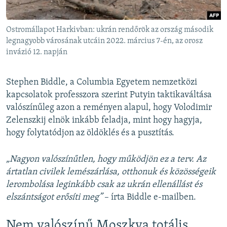
Ostromállapot Harkivban: ukrán rendőrök az ország második
legnagyobb városának utcáin 2022. március 7-én, az orosz
invázió 12. napján
Stephen Biddle, a Columbia Egyetem nemzetközi
kapcsolatok professzora szerint Putyin taktikaváltása
valószínűleg azon a reményen alapul, hogy Volodimir
Zelenszkij elnök inkább feladja, mint hogy hagyja,
hogy folytatódjon az öldöklés és a pusztítás.
„Nagyon valószínűtlen, hogy működjön ez a terv. Az
ártatlan civilek lemészárlása, otthonuk és közösségeik
lerombolása leginkább csak az ukrán ellenállást és
elszántságot erősíti meg”
– írta Biddle e-mailben.
Nem valószínű Moszkva totális