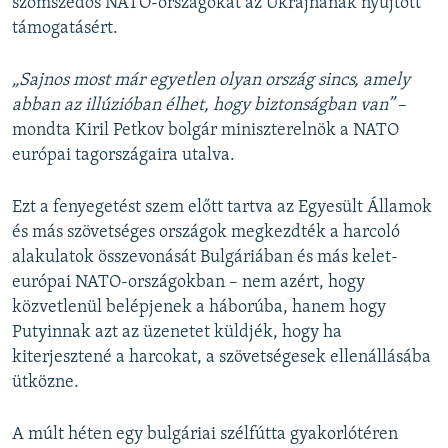
szomszédos NATO-országokat az Ukrajnának nyújtott
támogatásért.
„Sajnos most már egyetlen olyan ország sincs, amely
abban az illúzióban élhet, hogy biztonságban van”
–
mondta Kiril Petkov bolgár miniszterelnök a NATO
európai tagországaira utalva.
Ezt a fenyegetést szem előtt tartva az Egyesült Államok
és más szövetséges országok megkezdték a harcoló
alakulatok összevonását Bulgáriában és más kelet-
európai NATO-országokban – nem azért, hogy
közvetlenül belépjenek a háborúba, hanem hogy
Putyinnak azt az üzenetet küldjék, hogy ha
kiterjesztené a harcokat, a szövetségesek ellenállásába
ütközne.
A múlt héten egy bulgáriai szélfútta gyakorlótéren