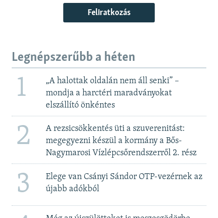
Feliratkozás
Legnépszerűbb a héten
1
„A halottak oldalán nem áll senki” –
mondja a harctéri maradványokat
elszállító önkéntes
2
A rezsicsökkentés üti a szuverenitást:
megegyezni készül a kormány a Bős-
Nagymarosi Vízlépcsőrendszerről 2. rész
3
Elege van Csányi Sándor OTP-vezérnek az
újabb adókból