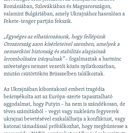
Romániában, Szlovákiában és Magyarországon,
valamint Bulgáriában, amely Ukrajnához hasonlóan a
Fekete-tenger partján fekszik.
„Egységes az elhatározásunk, hogy fellépünk
Oroszország azon kísérleteivel szemben, amelyek a
nemzetközi biztonság és stabilitás alapjainak
lerombolására irányulnak”
– fogalmaztak a harminc
szövetséges nemzet vezetői közös nyilatkozatban,
miután csütörtökön Brüsszelben találkoztak.
Az Ukrajnában kibontakozó emberi tragédia
beárnyékolta azt az Európa-szerte tapasztalható
aggodalmat, hogy Putyin – ha nem is szándékosan, de
téves számításból – vegyi vagy nukleáris fegyverek
ukrajnai bevetésével eszkalálhatja a konfliktust, vagy
katonai támadással próbálkozhat, hogy megbüntesse a