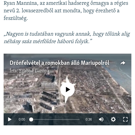
Ryan Mannina, az amerikai hadsereg őrnagya a régies
nevű 2. lovasezredből azt mondta, hogy érezhető a
feszültség.
„Nagyon is tudatában vagyunk annak, hogy tőlünk alig
néhány száz mérföldre háború folyik.”
Drónfelvétel a romokban álló Mariupolról
Írta:
Szabad Európa
Jelenleg nincs elérhető tartalom
Auto
0:00
0:36
240p