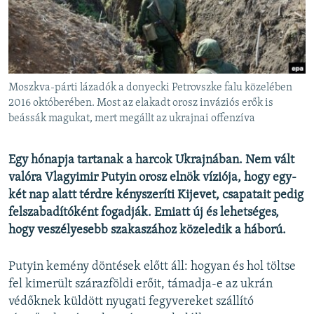
EURÓPAI UNIÓ
VILÁG
KLÍMAVÁLTOZÁS
A MÚLT TANULSÁGAI
Moszkva-párti lázadók a donyecki Petrovszke falu közelében
2016 októberében. Most az elakadt orosz inváziós erők is
beássák magukat, mert megállt az ukrajnai offenzíva
KÖVESSEN MINKET!
Egy hónapja tartanak a harcok Ukrajnában. Nem vált
valóra Vlagyimir Putyin orosz elnök víziója, hogy egy-
Valamennyi RFE/RL weboldal
két nap alatt térdre kényszeríti Kijevet, csapatait pedig
felszabadítóként fogadják. Emiatt új és lehetséges,
hogy veszélyesebb szakaszához közeledik a háború.
Putyin kemény döntések előtt áll: hogyan és hol töltse
fel kimerült szárazföldi erőit, támadja-e az ukrán
védőknek küldött nyugati fegyvereket szállító