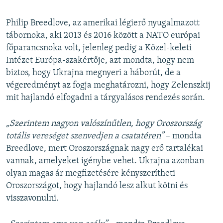
Philip Breedlove, az amerikai légierő nyugalmazott
tábornoka, aki 2013 és 2016 között a NATO európai
főparancsnoka volt, jelenleg pedig a Közel-keleti
Intézet Európa-szakértője, azt mondta, hogy nem
biztos, hogy Ukrajna megnyeri a háborút, de a
végeredményt az fogja meghatározni, hogy Zelenszkij
mit hajlandó elfogadni a tárgyalásos rendezés során.
„Szerintem nagyon valószínűtlen, hogy Oroszország
totális vereséget szenvedjen a csatatéren”
– mondta
Breedlove, mert Oroszországnak nagy erő tartalékai
vannak, amelyeket igénybe vehet. Ukrajna azonban
olyan magas ár megfizetésére kényszerítheti
Oroszországot, hogy hajlandó lesz alkut kötni és
visszavonulni.