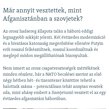
Már annyit vesztettek, mint
Afganisztánban a szovjetek?
Az orosz hadsereg állapota talán a háború eddigi
legnagyobb sokkját jelenti. Két évtizedes modernizáció
és a hivatásos katonaság megerősítése ellenére Putyin
erői rosszul felkészültnek, rosszul koordináltnak és
meglepő módon megállíthatónak bizonyultak.
Nem ismert az orosz csapatveszteségek mértékének
minden részlete, bár a NATO becslései szerint az első
négy hétben hét- és tizenötezer közöttire tehető a
halottaik száma – potenciálisan tehát annyian vesztek
oda, mint ahány embert a Szovjetunió vesztett el az egy
évtizedes afganisztáni háborúban.