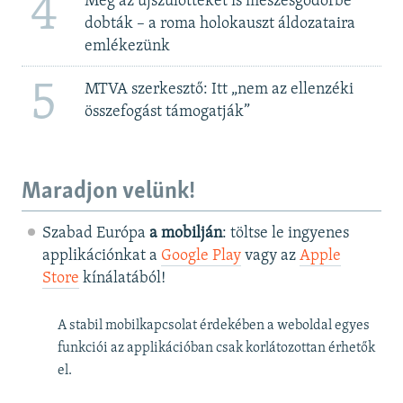
4
Még az újszülötteket is meszesgödörbe
dobták – a roma holokauszt áldozataira
emlékezünk
5
MTVA szerkesztő: Itt „nem az ellenzéki
összefogást támogatják”
Maradjon velünk!
Szabad Európa
a mobilján
: töltse le ingyenes
applikációnkat a
Google Play
vagy az
Apple
Store
kínálatából!
A stabil mobilkapcsolat érdekében a weboldal egyes
funkciói az applikációban csak korlátozottan érhetők
el.