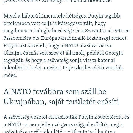
„Szerintem erre van esély”
– mondta Breedlove.
Mivel a háború kimenetele kétséges, Putyin tágabb
értelemben vett célja is kétségessé vált, hogy
megdöntse a hidegháború vége és a Szovjetunió 1991-es
összeomlása óta Európában fennálló biztonsági rendet.
Putyin azt követeli, hogy a NATO utasítsa vissza
Ukrajna és más volt szovjet államok, például Georgia
tagságát, és hogy a szövetség vonja vissza katonai
jelenlétét a kelet-európai terjeszkedés előtti vonalak
mögé.
A NATO továbbra sem száll be
Ukrajnában, saját területét erősíti
A szövetség vezetői elutasították Putyin követeléseit, és
a NATO-ra nem jellemző gyorsasággal erősítik meg a
szövetséges erők jelenlétét az Ukrajnával határos