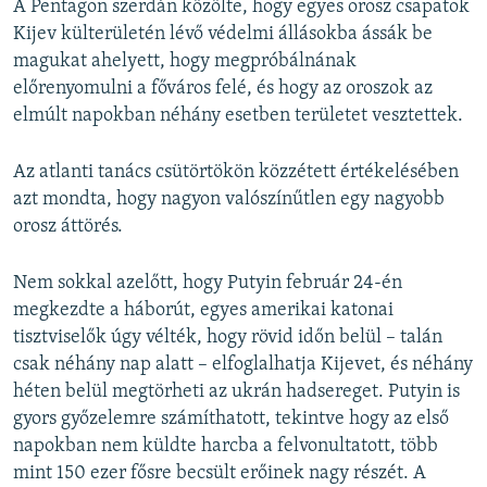
A Pentagon szerdán közölte, hogy egyes orosz csapatok
Kijev külterületén lévő védelmi állásokba ássák be
magukat ahelyett, hogy megpróbálnának
előrenyomulni a főváros felé, és hogy az oroszok az
elmúlt napokban néhány esetben területet vesztettek.
Az atlanti tanács csütörtökön közzétett értékelésében
azt mondta, hogy nagyon valószínűtlen egy nagyobb
orosz áttörés.
Nem sokkal azelőtt, hogy Putyin február 24-én
megkezdte a háborút, egyes amerikai katonai
tisztviselők úgy vélték, hogy rövid időn belül – talán
csak néhány nap alatt – elfoglalhatja Kijevet, és néhány
héten belül megtörheti az ukrán hadsereget. Putyin is
gyors győzelemre számíthatott, tekintve hogy az első
napokban nem küldte harcba a felvonultatott, több
mint 150 ezer fősre becsült erőinek nagy részét. A