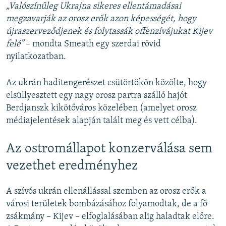
„Valószínűleg Ukrajna sikeres ellentámadásai
megzavarják az orosz erők azon képességét, hogy
újraszerveződjenek és folytassák offenzívájukat Kijev
felé”
– mondta Smeath egy szerdai rövid
nyilatkozatban.
Az ukrán haditengerészet csütörtökön közölte, hogy
elsüllyesztett egy nagy orosz partra szálló hajót
Berdjanszk kikötőváros közelében (amelyet orosz
médiajelentések alapján talált meg és vett célba).
Az ostromállapot konzerválása sem
vezethet eredményhez
A szívós ukrán ellenállással szemben az orosz erők a
városi területek bombázásához folyamodtak, de a fő
zsákmány – Kijev – elfoglalásában alig haladtak előre.