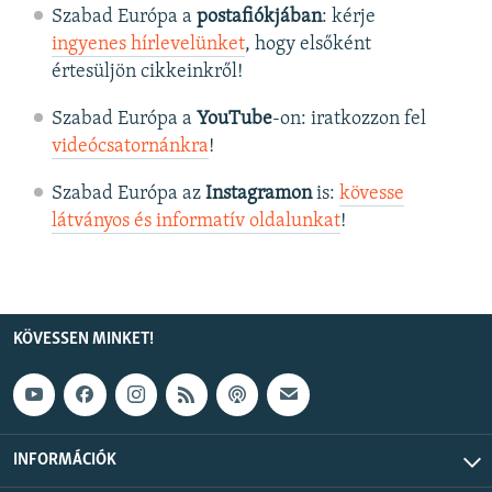
Szabad Európa a
postafiókjában
: kérje
ingyenes hírlevelünket
, hogy elsőként
értesüljön cikkeinkről!
Szabad Európa a
YouTube
-on: iratkozzon fel
videócsatornánkra
!
Szabad Európa az
Instagramon
is:
kövesse
látványos és informatív oldalunkat
! ​
KÖVESSEN MINKET!
INFORMÁCIÓK