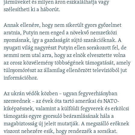
járműveket és milyen áron eszkalálhatja vagy
szélesítheti ki a háborút.
Annak ellenére, hogy nem sikerült gyors győzelmet
aratnia, Putyin nem enged a növekvő nemzetközi
nyomásnak, így a gazdaságát sújtó szankcióknak. A
nyugati világ nagyrészt Putyin ellen sorakozott fel, de
semmi nem utal arra, hogy az elnök elvesztette volna
az orosz közvélemény többségének támogatását, amely
túlnyomórészt az államilag ellenőrzött televízióból jut
információhoz.
Az ukrán védők közben – ugyan fegyverhiányban
szenvednek – az évek óta tartó amerikai és NATO-
kiképzésnek, valamint a külföldi fegyverek és erkölcsi
támogatás egyre gyorsuló beáramlásának hála a
magabiztosság új jeleit mutatják. A megszálló erőknek
viszont nehezére esik, hogy rendezzék a soraikat.