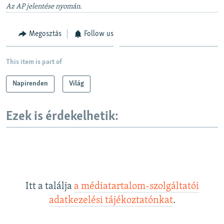
Az AP jelentése nyomán.
360p
Auto
240p
360p
480p
480p
Megosztás
Follow us
720p
720p
1080p
1080p
This item is part of
Napirenden
Világ
Ezek is érdekelhetik:
Itt a találja
a médiatartalom-szolgáltatói
adatkezelési tájékoztatónkat
.