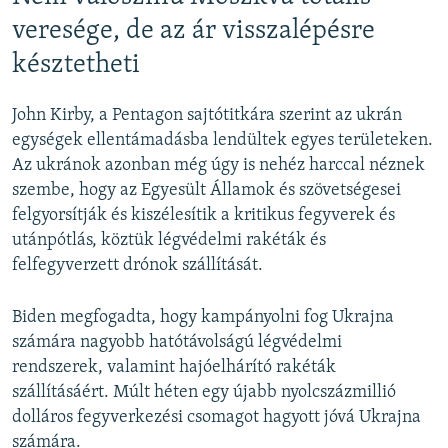
veresége, de az ár visszalépésre
késztetheti
John Kirby, a Pentagon sajtótitkára szerint az ukrán
egységek ellentámadásba lendültek egyes területeken.
Az ukránok azonban még úgy is nehéz harccal néznek
szembe, hogy az Egyesült Államok és szövetségesei
felgyorsítják és kiszélesítik a kritikus fegyverek és
utánpótlás, köztük légvédelmi rakéták és
felfegyverzett drónok szállítását.
Biden megfogadta, hogy kampányolni fog Ukrajna
számára nagyobb hatótávolságú légvédelmi
rendszerek, valamint hajóelhárító rakéták
szállításáért. Múlt héten egy újabb nyolcszázmillió
dolláros fegyverkezési csomagot hagyott jóvá Ukrajna
számára.