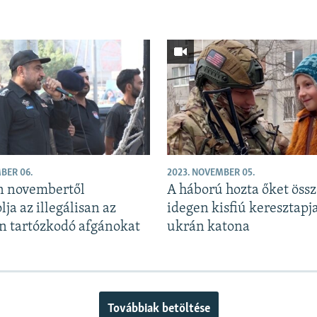
BER 06.
2023. NOVEMBER 05.
n novembertől
A háború hozta őket össz
lja az illegálisan az
idegen kisfiú keresztapja
n tartózkodó afgánokat
ukrán katona
Továbbiak betöltése