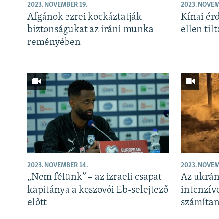
EURÓPAI UNIÓ
2023. NOVEMBER 19.
2023. NOVEM
Afgánok ezrei kockáztatják
Kínai ér
VILÁG
biztonságukat az iráni munka
ellen ti
KLÍMAVÁLTOZÁS
reményében
A MÚLT TANULSÁGAI
2023. NOVEMBER 14.
2023. NOVEM
„Nem félünk” – az izraeli csapat
Az ukrán
kapitánya a koszovói Eb-selejtező
intenzív
előtt
számítan