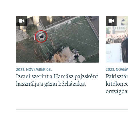
2023. NOVEMBER 08.
2023. NOVEM
Izrael szerint a Hamász pajzsként
Pakisztá
használja a gázai kórházakat
kitolonco
országba