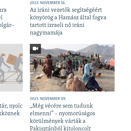
2023. NOVEMBER 16.
mra
Az iráni vezetők segítségéért
el
könyörög a Hamász által fogva
olgár–
tartott izraeli nő iráni
nagymamája
2023. NOVEMBER 09.
tár, nyolc
„Még vécére sem tudunk
ükköznek
elmenni” – nyomorúságos
körülmények várták a
Pakisztánból kitoloncolt