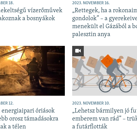
BER 18.
2023. NOVEMBER 16.
dekeltségű vízerőművek
„Rettegek, ha a rokonai
ltakoznak a bosnyákok
gondolok” – a gyerekeiv
menekült el Gázából a b
palesztin anya
BER 12.
2023. NOVEMBER 10.
 energiaipari óriások
„Lehetsz bármilyen jó fu
ebb orosz támadásokra
emberem van rád” – tr
ak a télen
a futárflották