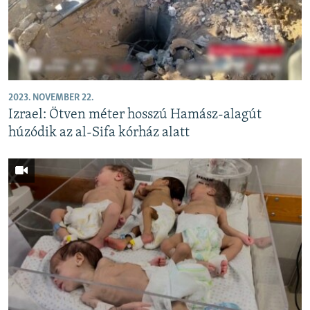
EURÓPAI UNIÓ
VILÁG
KLÍMAVÁLTOZÁS
A MÚLT TANULSÁGAI
2023. NOVEMBER 22.
Izrael: Ötven méter hosszú Hamász-alagút
KÖVESSEN MINKET!
húzódik az al-Sifa kórház alatt
Valamennyi RFE/RL weboldal