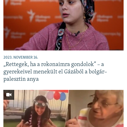
2023. NOVEMBER 16.
„Rettegek, ha a rokonaimra gondolok” – a
gyerekeivel menekült el Gázából a bolgár–
palesztin anya