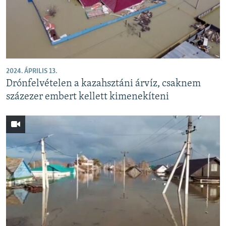
EURÓPAI UNIÓ
VILÁG
KLÍMAVÁLTOZÁS
A MÚLT TANULSÁGAI
2024. ÁPRILIS 13.
Drónfelvételen a kazahsztáni árvíz, csaknem
KÖVESSEN MINKET!
százezer embert kellett kimenekíteni
Valamennyi RFE/RL weboldal