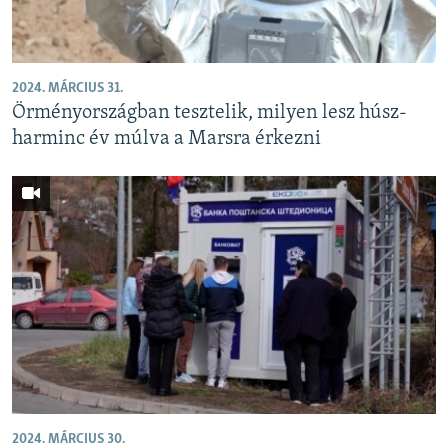
2024. MÁRCIUS 31.
Örményországban tesztelik, milyen lesz húsz-
harminc év múlva a Marsra érkezni
2024. MÁRCIUS 30.