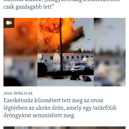
csak gazdagabb lett”
2024. ÁPRILIS 04.
Ezerkétszáz kilométert tett meg az orosz
légtérben az ukrán drón, amely egy tatárföldi
dróngyárat semmisített meg