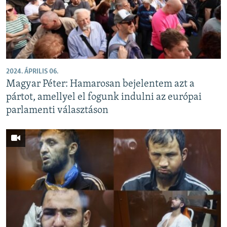
EURÓPAI UNIÓ
VILÁG
KLÍMAVÁLTOZÁS
A MÚLT TANULSÁGAI
2024. ÁPRILIS 06.
Magyar Péter: Hamarosan bejelentem azt a
KÖVESSEN MINKET!
pártot, amellyel el fogunk indulni az európai
parlamenti választáson
Valamennyi RFE/RL weboldal