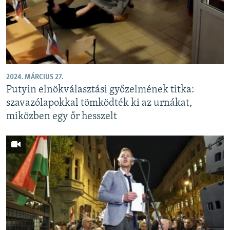
2024. MÁRCIUS 27.
Putyin elnökválasztási győzelmének titka:
szavazólapokkal tömködték ki az urnákat,
miközben egy őr hesszelt