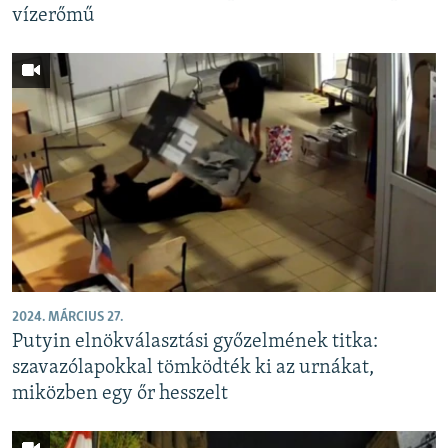
vízerőmű
2024. MÁRCIUS 27.
Putyin elnökválasztási győzelmének titka:
szavazólapokkal tömködték ki az urnákat,
miközben egy őr hesszelt