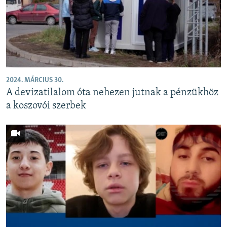
2024. MÁRCIUS 30.
A devizatilalom óta nehezen jutnak a pénzükhöz
a koszovói szerbek