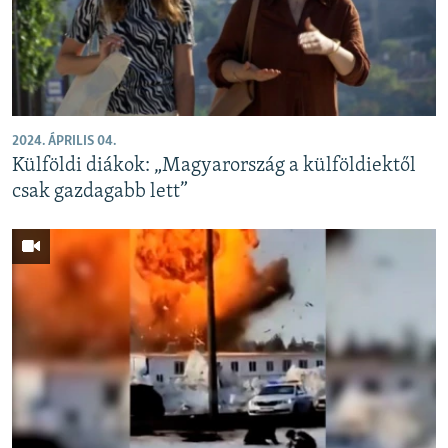
EURÓPAI UNIÓ
VILÁG
KLÍMAVÁLTOZÁS
A MÚLT TANULSÁGAI
2024. ÁPRILIS 04.
Külföldi diákok: „Magyarország a külföldiektől
KÖVESSEN MINKET!
csak gazdagabb lett”
Valamennyi RFE/RL weboldal