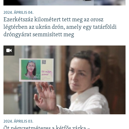
2024. ÁPRILIS 04.
Ezerkétszáz kilométert tett meg az orosz
légtérben az ukrán drón, amely egy tatárföldi
dróngyárat semmisített meg
2024. ÁPRILIS 03.
Öt négyzetméteres a kétfős zárka –