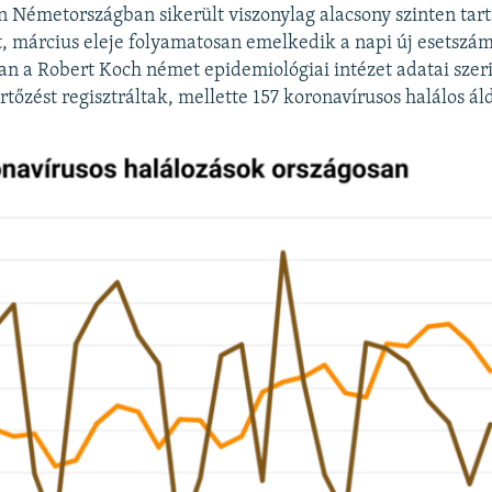
én Németországban sikerült viszonylag alacsony szinten tart
, március eleje folyamatosan emelkedik a napi új esetsz
 a Robert Koch német epidemiológiai intézet adatai szeri
tőzést regisztráltak, mellette 157 koronavírusos halálos ál