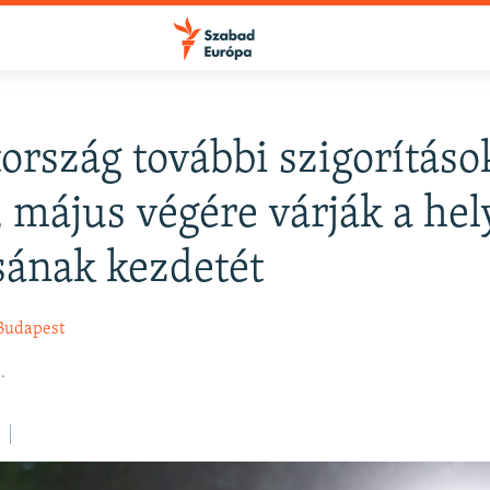
rszág további szigorításo
FELIRATKOZÁS
, május végére várják a hel
sának kezdetét
Apple Podcasts
Budapest
Spotify
.
Feliratkozás