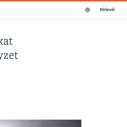
Hírlevél
kat
yzet