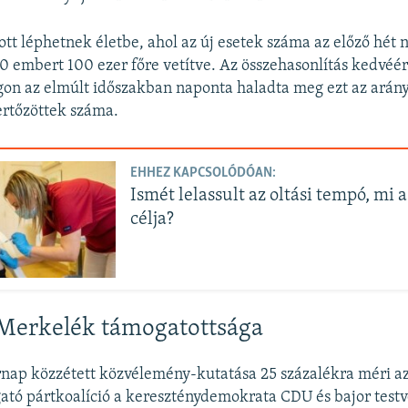
 ott léphetnek életbe, ahol az új esetek száma az előző hét
 embert 100 ezer főre vetítve. Az összehasonlítás kedvéér
n az elmúlt időszakban naponta haladta meg ezt az arány
fertőzöttek száma.
EHHEZ KAPCSOLÓDÓAN:
Ismét lelassult az oltási tempó, mi
célja?
Merkelék támogatottsága
rnap közzétett közvélemény-kutatása 25 százalékra méri a
tó pártkoalíció a kereszténydemokrata CDU és bajor testv