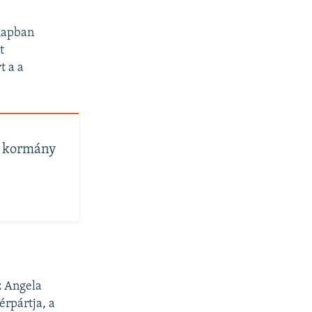
 napban
t
t a a
 a kormány
z Angela
érpártja, a