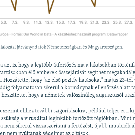
alálozási járványadatok Németországban és Magyarországon.
 azt is, hogy a legtöbb átfertőzés ma a lakásokban történik
artásokban élő emberek összejárását segíthet megakadályo
m. Hozzátette, hogy "az első pozitív hatásokat" május 23-tól 
addig folyamatosan sikerül a kormánynak ellenőrzés alatt t
is hozzátette, hogy a németek valószínűleg augusztusól uta
szerint ehhez további szigorításokra, például teljes esti ki
t szükség a vírus által leginkább fertőzött régiókban. Mint 
ha nem sikerül visszaszorítani a fertőzést, újabb mutációk 
len nem nyújtanak védelmet az oltások.