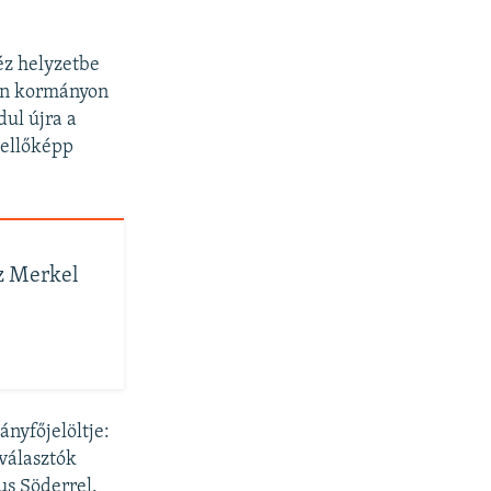
éz helyzetbe
san kormányon
ul újra a
kellőképp
z Merkel
ányfőjelöltje:
választók
us Söderrel.