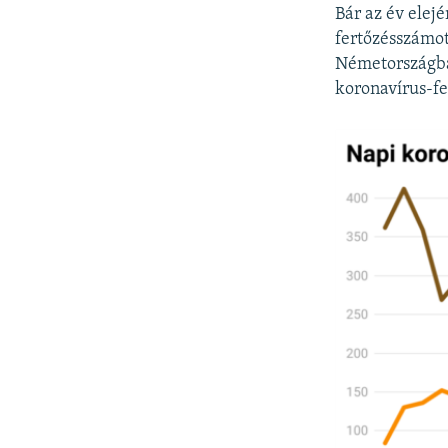
Bár az év elej
fertőzésszámot
Németországban
koronavírus-fer