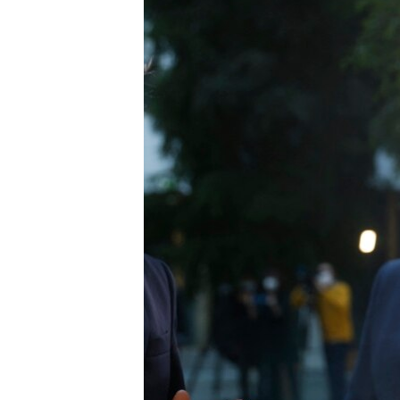
EURÓPAI UNIÓ
VILÁG
KLÍMAVÁLTOZÁS
A MÚLT TANULSÁGAI