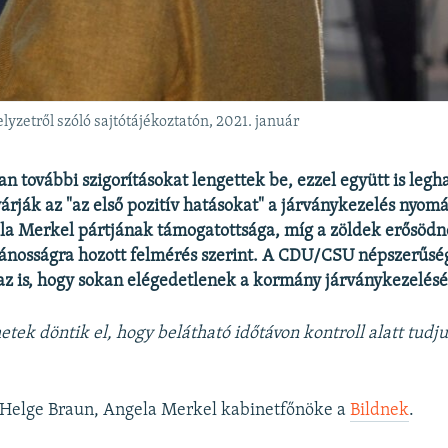
yzetről szóló sajtótájékoztatón, 2021. január
 további szigorításokat lengettek be, ezzel együtt is leg
árják az "az első pozitív hatásokat" a járványkezelés nyom
la Merkel pártjának támogatottsága, míg a zöldek erősödn
vánosságra hozott felmérés szerint. A CDU/CSU népszerűsé
az is, hogy sokan elégedetlenek a kormány járványkezelésé
etek döntik el, hogy belátható időtávon kontroll alatt tudju
Helge Braun, Angela Merkel kabinetfőnöke a
Bildnek
.