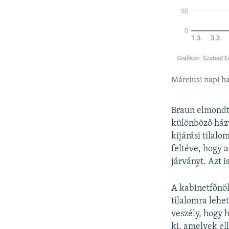
Márciusi napi h
Braun elmondta
különböző házt
kijárási tilalo
feltéve, hogy 
járványt. Azt 
A kabinetfőnök 
tilalomra lehe
veszély, hogy 
ki, amelyek el