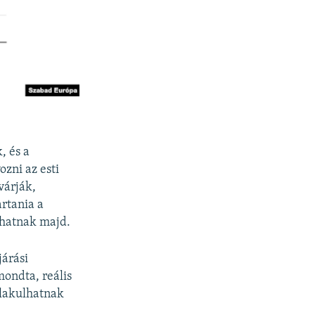
, és a
zni az esti
várják,
artania a
zhatnak majd.
járási
mondta, reális
alakulhatnak