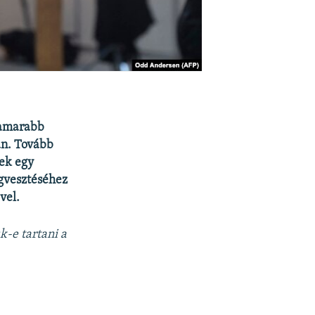
hamarabb
án. Tovább
ek egy
gvesztéséhez
vel.
k-e tartani a