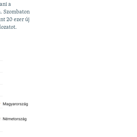
ani a
ám. Szombaton
nt 20 ezer új
dozatot.