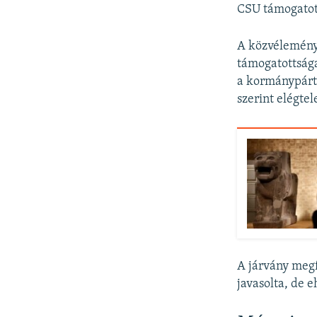
CSU támogatot
A közvélemény
támogatottsága
a kormánypárt
szerint elégtel
A járvány megf
javasolta, de 