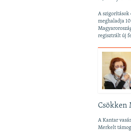
A szigorítások
meghaladja 100
Magyaroroszágo
regisztrált új 
Csökken 
A Kantar vasá
Merkelt támoga