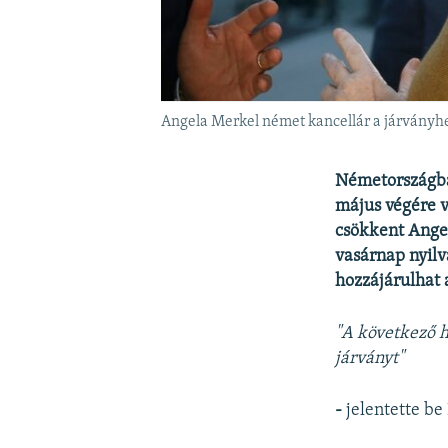
Angela Merkel német kancellár a járványhel
Németországban
május végére v
csökkent Ange
vasárnap nyil
hozzájárulhat 
"A következő h
járványt"
-
jelentette be