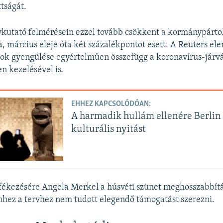
tságát.
kutató felmérésein ezzel tovább csökkent a kormánypárto
, március eleje óta két százalékpontot esett. A Reuters el
ok gyengülése egyértelműen összefügg a koronavírus-járv
en kezelésével is.
EHHEZ KAPCSOLÓDÓAN:
A harmadik hullám ellenére Berlin
kulturális nyitást
ékezésére Angela Merkel a húsvéti szünet meghosszabbítá
ehhez a tervhez nem tudott elegendő támogatást szerezni.