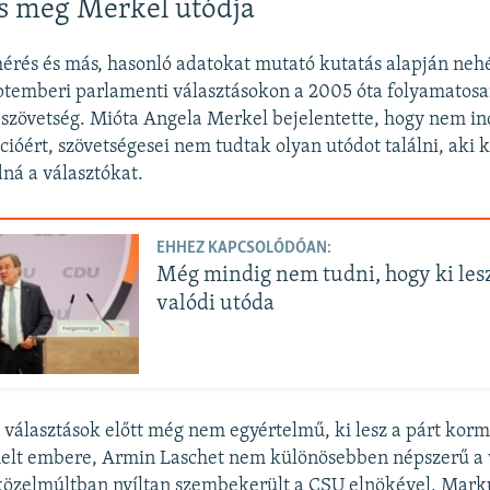
s meg Merkel utódja
érés és más, hasonló adatokat mutató kutatás alapján neh
eptemberi parlamenti választásokon a 2005 óta folyamato
zövetség. Mióta Angela Merkel bejelentette, hogy nem ind
ícióért, szövetségesei nem tudtak olyan utódot találni, aki 
dná a választókat.
EHHEZ KAPCSOLÓDÓAN:
Még mindig nem tudni, hogy ki les
valódi utóda
a választások előtt még nem egyértelmű, ki lesz a párt korm
elt embere, Armin Laschet nem különösebben népszerű a 
közelmúltban nyíltan szembekerült a CSU elnökével, Mark