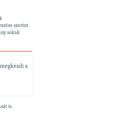
k
emzése szerint
ány sokak
 megkezdi a
sát is