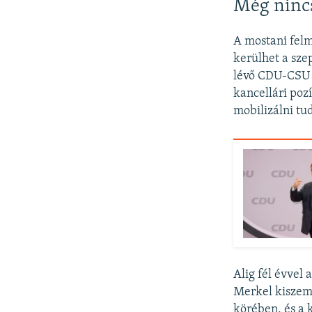
Még ninc
A mostani felm
kerülhet a sz
lévő CDU-CSU s
kancellári poz
mobilizálni tu
Alig fél évvel 
Merkel kiszem
körében, és a 