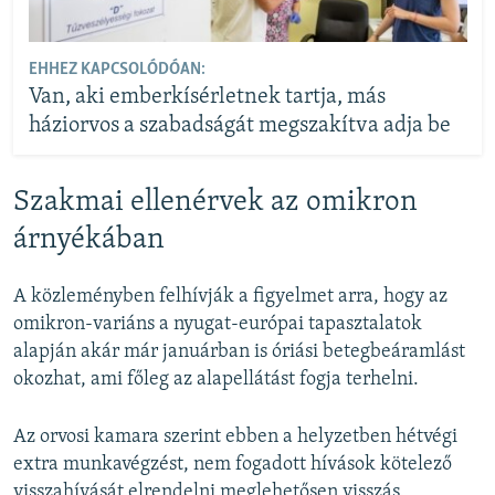
EHHEZ KAPCSOLÓDÓAN:
Van, aki emberkísérletnek tartja, más
háziorvos a szabadságát megszakítva adja be
Szakmai ellenérvek az omikron
árnyékában
A közleményben felhívják a figyelmet arra, hogy az
omikron-variáns a nyugat-európai tapasztalatok
alapján akár már januárban is óriási betegbeáramlást
okozhat, ami főleg az alapellátást fogja terhelni.
Az orvosi kamara szerint ebben a helyzetben hétvégi
extra munkavégzést, nem fogadott hívások kötelező
visszahívását elrendelni meglehetősen visszás.