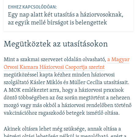
EHHEZ KAPCSOLÓDÓAN:
Egy nap alatt két utasítás a háziorvosoknak,
az egyik mellé bírságot is belengettek
Megütköztek az utasításokon
Mint a szakmai szervezet oldalán olvasható,
a Magyar
Orvosi Kamara Háziorvosi Csoportja szerint
megütközéssel kapta kézhez minden háziorvosi
szolgáltató Kásler Miklós és Müller Cecília utasításait.
A MOK emlékeztet arra, hogy a háziorvosi praxisok
döntő többségében az ősz során megtörtént a nehezen
mozgó vagy más okból a háziorvosi rendelőben történő
vakcinációhoz ragaszkodó betegek ismétlő oltása.
Akinek oltásra lehet még szüksége, annak oltása a
hétvégi oltási lehetőség nélkül is megoldható, ezért a