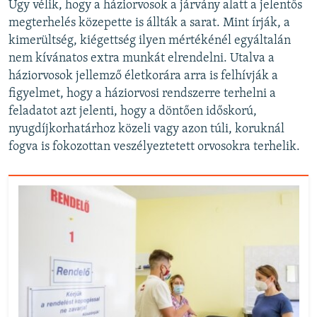
Úgy vélik, hogy a háziorvosok a járvány alatt a jelentős
megterhelés közepette is állták a sarat. Mint írják, a
kimerültség, kiégettség ilyen mértékénél egyáltalán
nem kívánatos extra munkát elrendelni. Utalva a
háziorvosok jellemző életkorára arra is felhívják a
figyelmet, hogy a háziorvosi rendszerre terhelni a
feladatot azt jelenti, hogy a döntően időskorú,
nyugdíjkorhatárhoz közeli vagy azon túli, koruknál
fogva is fokozottan veszélyeztetett orvosokra terhelik.