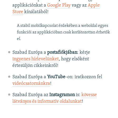
applikációnkat a
Google Play
vagy az
Apple
Store
kínálatából!
A stabil mobilkapcsolat érdekében a weboldal egyes
funkciói az applikációban csak korlátozottan érhetők
el.
Szabad Európa a
postafiókjában
: kérje
ingyenes hírlevelünket
, hogy elsőként
értesüljön cikkeinkről!
Szabad Európa a
YouTube
-on: iratkozzon fel
videócsatornánkra
!
Szabad Európa az
Instagramon
is:
kövesse
látványos és informatív oldalunkat
! ​