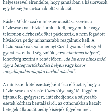
helyezésével elrendelte, hogy januárban a háziorvosok
egy hétvégén tartsanak oltási akciót.
Kásler Miklós szakminiszter utasítása szerint a
háziovosoknak biztosítaniuk kell, hogy online vagy
telefonon elérhessék őket pácienseik, a nem fogadott
hívásokra pedig mihamarabb reagálniuk kell. A
háziorvosoknak valamennyi Covid-gyanús betegnél
gyorstesztet kell végezniük
„arra alkalmas helyen”,
lehetőség szerint a rendelőben,
„de ha erre nincs mód,
úgy a beteg tartózkodási helyén vagy közös
megállapodás alapján bárhol máshol”.
A miniszter kötelezettségként írta elő azt is, hogy a
háziorvosok a vírusfertőzés súlyosságától függően
írjanak fel gyógyszert, intézkedjenek a súlyosabb
esetek kórházi beutalásáról, az otthonukban kezelt
betegek állapotát pedig kísérjék figyelemmel.