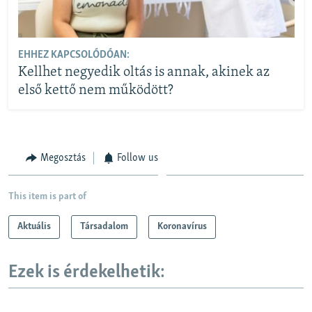
EHHEZ KAPCSOLÓDÓAN:
Kellhet negyedik oltás is annak, akinek az
első kettő nem működött?
Megosztás
Follow us
This item is part of
Aktuális
Társadalom
Koronavírus
Ezek is érdekelhetik: