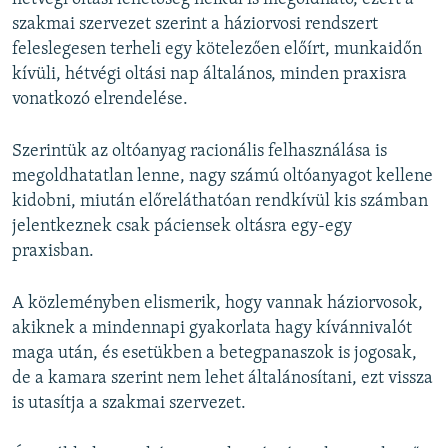
szakmai szervezet szerint a háziorvosi rendszert
feleslegesen terheli egy kötelezően előírt, munkaidőn
kívüli, hétvégi oltási nap általános, minden praxisra
vonatkozó elrendelése.
Szerintük az oltóanyag racionális felhasználása is
megoldhatatlan lenne, nagy számú oltóanyagot kellene
kidobni, miután előreláthatóan rendkívül kis számban
jelentkeznek csak páciensek oltásra egy-egy
praxisban.
A közleményben elismerik, hogy vannak háziorvosok,
akiknek a mindennapi gyakorlata hagy kívánnivalót
maga után, és esetükben a betegpanaszok is jogosak,
de a kamara szerint nem lehet általánosítani, ezt vissza
is utasítja a szakmai szervezet.