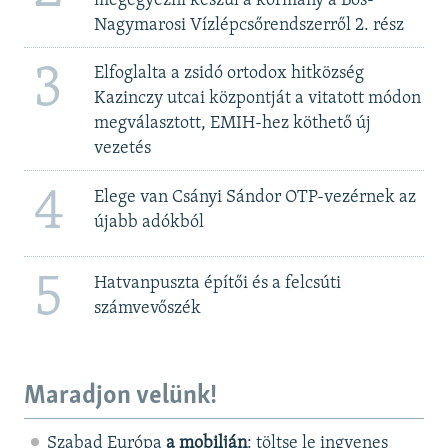
megegyezni készül a kormány a Bős-
Nagymarosi Vízlépcsőrendszerről 2. rész
3
Elfoglalta a zsidó ortodox hitközség
Kazinczy utcai központját a vitatott módon
megválasztott, EMIH-hez köthető új
vezetés
4
Elege van Csányi Sándor OTP-vezérnek az
újabb adókból
5
Hatvanpuszta építői és a felcsúti
számvevőszék
Maradjon velünk!
Szabad Európa
a mobilján
: töltse le ingyenes