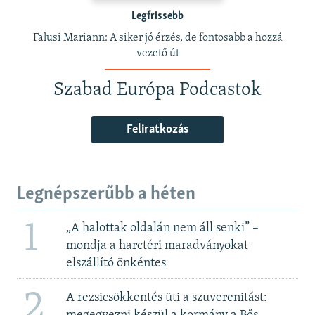
Legfrissebb
Falusi Mariann: A siker jó érzés, de fontosabb a hozzá
vezető út
Szabad Európa Podcastok
Feliratkozás
Legnépszerűbb a héten
1
„A halottak oldalán nem áll senki” –
mondja a harctéri maradványokat
elszállító önkéntes
2
A rezsicsökkentés üti a szuverenitást: