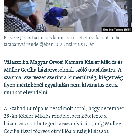
EURÓPAI UNIÓ
VILÁG
KLÍMAVÁLTOZÁS
A MÚLT TANULSÁGAI
Plavecz János háziorvos koronavírus elleni vakcinát ad be
tatabányai rendelőjében 2021. március 17-én
KÖVESSEN MINKET!
Válaszolt a Magyar Orvosi Kamara Kásler Miklós és
Müller Cecília háziorvosoknak szóló utasításaira. A
szakmai szervezet szerint a kimerültség, kiégettség
Valamennyi RFE/RL weboldal
ilyen mértékénél egyáltalán nem kívánatos extra
munkát elrendelni.
A Szabad Európa is beszámolt arról, hogy december
28-án Kásler Miklós rendeletben kötelezte a
háziorvosokat betegeik visszahívására, míg Müller
Cecília tiszti főorvos ötmilliós bírság kilátásba