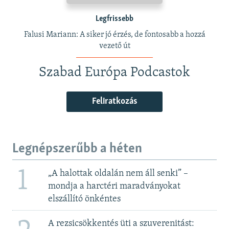
Legfrissebb
Falusi Mariann: A siker jó érzés, de fontosabb a hozzá
vezető út
Szabad Európa Podcastok
Feliratkozás
Legnépszerűbb a héten
1
„A halottak oldalán nem áll senki” –
mondja a harctéri maradványokat
elszállító önkéntes
A rezsicsökkentés üti a szuverenitást: