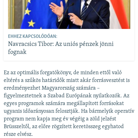
EHHEZ KAPCSOLÓDÓAN:
Navracsics Tibor: Az uniós pénzek jönni
fognak
Ez az optimális forgatókönyv, de minden ettől való
eltérés a szűkös határidők miatt akár forrásvesztést is
eredményezhet Magyarország számára –
figyelmeztetnek a Szabad Európának nyilatkozók. Az
egyes programok számára megállapított forrásokat
ugyanis időarányosan felosztják. Ha bármelyik operatív
program nem kapja meg év végéig a zöld jelzést
Brüsszeltől, az előre rögzített keretösszeg egyhatod
része elvész.