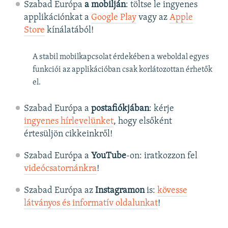
Szabad Európa
a mobilján
: töltse le ingyenes
applikációnkat a
Google Play
vagy az
Apple
Store
kínálatából!
A stabil mobilkapcsolat érdekében a weboldal egyes
funkciói az applikációban csak korlátozottan érhetők
el.
Szabad Európa a
postafiókjában
: kérje
ingyenes hírlevelünket
, hogy elsőként
értesüljön cikkeinkről!
Szabad Európa a
YouTube
-on: iratkozzon fel
videócsatornánkra
!
Szabad Európa az
Instagramon
is:
kövesse
látványos és informatív oldalunkat
! ​