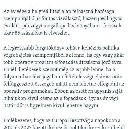
Az év vége a helyreállítási alap felhasználhatósága
szempontjából is fontos vízválasztó, hiszen jóváhagyás
és aláírt pénzügyi megállapodás hiányában a források
akár 85 százaléka is elveszhet.
A legrosszabb forgatókönyv tehát a kohéziós politika
végrehajtása szempontjából az lenne, ha egy vagy akár
több operatív program elfogadása átcsúszna jövő évre.
Ennél illetékesek szerint még az is jobb lenne, ha a
folyamatban lévő jogállami feltételességi eljárás során
felfüggesztett összegek miatt nem lehetne elfogadni az
operatív programokat. Ebben az esetben ugyanis saját
hibájukon kívül késne az elfogadásuk, így az év végi
határidőt is figyelmen kívül lehetne hagyni.
Emlékezetes, hogy az Európai Bizottság a napokban a
2021 és 2027 közötti kohéziós politikai keret körülbelül