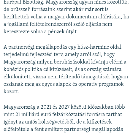
Európai Bizottság. Magyarország ugyan nincs közöttük,
de brüsszeli forrásaink szerint akár már sort is
keríthettek volna a magyar dokumentum aláírására, ha
a jogállami feltételrendszerről szóló eljárás nem
keresztezte volna a pénzek útját.
A partnerségi megállapodás egy húsz-harminc oldal
terjedelmű fejlesztési terv, amely arról szól, hogy
Magyarország milyen beruházásokkal kívánja elérni a
kohéziós politika célkitűzéseit, és az ország számára
elkülönített, vissza nem térítendő támogatások hogyan
oszlanak meg az egyes alapok és operatív programok
között.
Magyarország a 2021 és 2027 közötti időszakban több
mint 21 milliárd euró felzárkóztatási forrásra tarthat
igényt az uniós költségvetésből, de a kifizetések
előfeltétele a fent említett partnerségi megállapodás