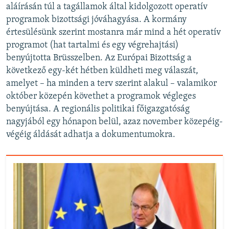
aláírásán túl a tagállamok által kidolgozott operatív
programok bizottsági jóváhagyása. A kormány
értesülésünk szerint mostanra már mind a hét operatív
programot (hat tartalmi és egy végrehajtási)
benyújtotta Brüsszelben. Az Európai Bizottság a
következő egy-két hétben küldheti meg válaszát,
amelyet – ha minden a terv szerint alakul – valamikor
október közepén követhet a programok végleges
benyújtása. A regionális politikai főigazgatóság
nagyjából egy hónapon belül, azaz november közepéig-
végéig áldását adhatja a dokumentumokra.