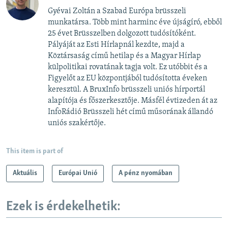
Gyévai Zoltán a Szabad Európa brüsszeli
munkatársa. Több mint harminc éve újságíró, ebből
25 évet Brüsszelben dolgozott tudósítóként.
Pályáját az Esti Hírlapnál kezdte, majd a
Köztársaság című hetilap és a Magyar Hírlap
külpolitikai rovatának tagja volt. Ez utóbbit és a
Figyelőt az EU központjából tudósította éveken
keresztül. A BruxInfo brüsszeli uniós hírportál
alapítója és főszerkesztője. Másfél évtizeden át az
InfoRádió Brüsszeli hét című műsorának állandó
uniós szakértője.
This item is part of
Aktuális
Európai Unió
A pénz nyomában
Ezek is érdekelhetik: