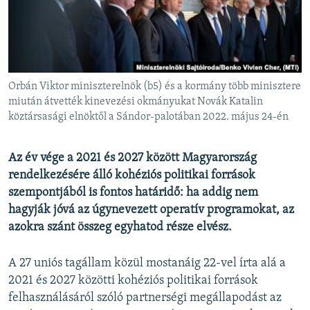
EURÓPAI UNIÓ
VILÁG
KLÍMAVÁLTOZÁS
A MÚLT TANULSÁGAI
Orbán Viktor miniszterelnök (b5) és a kormány több minisztere
miután átvették kinevezési okmányukat Novák Katalin
köztársasági elnöktől a Sándor-palotában 2022. május 24-én
KÖVESSEN MINKET!
Az év vége a 2021 és 2027 között Magyarország
rendelkezésére álló kohéziós politikai források
Valamennyi RFE/RL weboldal
szempontjából is fontos határidő: ha addig nem
hagyják jóvá az úgynevezett operatív programokat, az
azokra szánt összeg egyhatod része elvész.
A 27 uniós tagállam közül mostanáig 22-vel írta alá a
2021 és 2027 közötti kohéziós politikai források
felhasználásáról szóló partnerségi megállapodást az