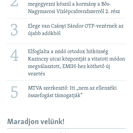
2
megegyezni készül a kormány a Bős-
Nagymarosi Vízlépcsőrendszerről 2. rész
3
Elege van Csányi Sándor OTP-vezérnek az
újabb adókból
4
Elfoglalta a zsidó ortodox hitközség
Kazinczy utcai központját a vitatott módon
megválasztott, EMIH-hez köthető új
vezetés
5
MTVA szerkesztő: Itt „nem az ellenzéki
összefogást támogatják”
Maradjon velünk!