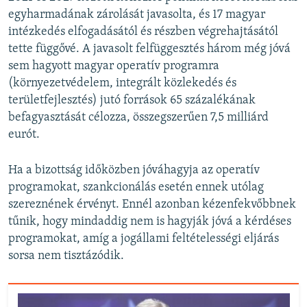
egyharmadának zárolását javasolta, és 17 magyar
intézkedés elfogadásától és részben végrehajtásától
tette függővé. A javasolt felfüggesztés három még jóvá
sem hagyott magyar operatív programra
(környezetvédelem, integrált közlekedés és
területfejlesztés) jutó források 65 százalékának
befagyasztását célozza, összegszerűen 7,5 milliárd
eurót.
Ha a bizottság időközben jóváhagyja az operatív
programokat, szankcionálás esetén ennek utólag
szereznének érvényt. Ennél azonban kézenfekvőbbnek
tűnik, hogy mindaddig nem is hagyják jóvá a kérdéses
programokat, amíg a jogállami feltételességi eljárás
sorsa nem tisztázódik.