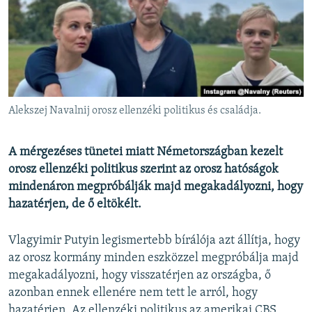
EURÓPAI UNIÓ
VILÁG
KLÍMAVÁLTOZÁS
A MÚLT TANULSÁGAI
Alekszej Navalnij orosz ellenzéki politikus és családja.
KÖVESSEN MINKET!
A mérgezéses tünetei miatt Németországban kezelt
orosz ellenzéki politikus szerint az orosz hatóságok
mindenáron megpróbálják majd megakadályozni, hogy
Valamennyi RFE/RL weboldal
hazatérjen, de ő eltökélt.
Vlagyimir Putyin legismertebb bírálója azt állítja, hogy
az orosz kormány minden eszközzel megpróbálja majd
megakadályozni, hogy visszatérjen az országba, ő
azonban ennek ellenére nem tett le arról, hogy
hazatérjen. Az ellenzéki politikus az amerikai CBS