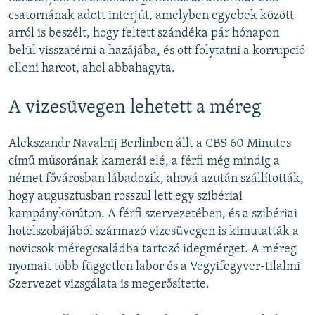
csatornának adott interjút, amelyben egyebek között
arról is beszélt, hogy feltett szándéka pár hónapon
belül visszatérni a hazájába, és ott folytatni a korrupció
elleni harcot, ahol abbahagyta.
A vizesüvegen lehetett a méreg
Alekszandr Navalnij Berlinben állt a CBS 60 Minutes
című műsorának kamerái elé, a férfi még mindig a
német fővárosban lábadozik, ahová azután szállították,
hogy augusztusban rosszul lett egy szibériai
kampánykörúton. A férfi szervezetében, és a szibériai
hotelszobájából származó vizesüvegen is kimutatták a
novicsok méregcsaládba tartozó idegmérget. A méreg
nyomait több független labor és a Vegyifegyver-tilalmi
Szervezet vizsgálata is megerősítette.