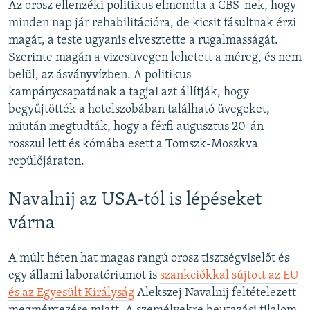
Az orosz ellenzéki politikus elmondta a CBS-nek, hogy
minden nap jár rehabilitációra, de kicsit fásultnak érzi
magát, a teste ugyanis elvesztette a rugalmasságát.
Szerinte magán a vizesüvegen lehetett a méreg, és nem
belül, az ásványvízben. A politikus
kampánycsapatának a tagjai azt állítják, hogy
begyűjtötték a hotelszobában található üvegeket,
miután megtudták, hogy a férfi augusztus 20-án
rosszul lett és kómába esett a Tomszk-Moszkva
repülőjáraton.
Navalnij az USA-tól is lépéseket
várna
A múlt héten hat magas rangú orosz tisztségviselőt és
egy állami laboratóriumot is
szankciókkal sújtott az EU
és az Egyesült Királyság
Alekszej Navalnij feltételezett