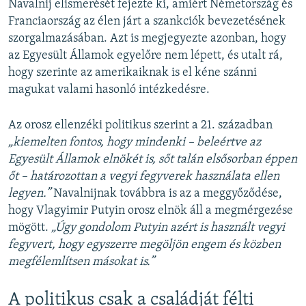
Navalnij elismerését fejezte ki, amiért Németország és
Franciaország az élen járt a szankciók bevezetésének
szorgalmazásában. Azt is megjegyezte azonban, hogy
az Egyesült Államok egyelőre nem lépett, és utalt rá,
hogy szerinte az amerikaiknak is el kéne szánni
magukat valami hasonló intézkedésre.
Az orosz ellenzéki politikus szerint a 21. században
„kiemelten fontos, hogy mindenki – beleértve az
Egyesült Államok elnökét is, sőt talán elsősorban éppen
őt – határozottan a vegyi fegyverek használata ellen
legyen.”
Navalnijnak továbbra is az a meggyőződése,
hogy Vlagyimir Putyin orosz elnök áll a megmérgezése
mögött.
„Úgy gondolom Putyin azért is használt vegyi
fegyvert, hogy egyszerre megöljön engem és közben
megfélemlítsen másokat is.”
A politikus csak a családját félti