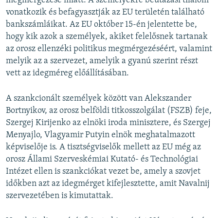
megmérgezése miatt. A személyekre beutazási tilalom
vonatkozik és befagyasztják az EU területén található
bankszámláikat. Az EU október 15-én jelentette be,
hogy kik azok a személyek, akiket felelősnek tartanak
az orosz ellenzéki politikus megmérgezéséért, valamint
melyik az a szervezet, amelyik a gyanú szerint részt
vett az idegméreg előállításában.
A szankcionált személyek között van Alekszander
Bortnyikov, az orosz belföldi titkosszolgálat (FSZB) feje,
Szergej Kirijenko az elnöki iroda minisztere, és Szergej
Menyajlo, Vlagyamir Putyin elnök meghatalmazott
képviselője is. A tisztségviselők mellett az EU még az
orosz Állami Szerveskémiai Kutató- és Technológiai
Intézet ellen is szankciókat vezet be, amely a szovjet
időkben azt az idegmérget kifejlesztette, amit Navalnij
szervezetében is kimutattak.