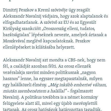
Dimitrij Peszkov a Kreml szóvivője úgy reagált
Alekszandr Navalnij vádjaira, hogy azok alaptalanok és
elfogadhatatlanok. A szóvivő az EU és az Egyesült
Királyság szankcióit „Oroszország elleni, tudatos,
barátságtalan" lépéseknek nevezte, amelyek ártanak a
Moszkvával meglévő kapcsolatoknak. Peszkov
ellenlépéseket is kilátásába helyezett.
Alekszandr Navalnij azt mondta a CBS-nek, hogy nem
fél, a családját azonban félti. Az orosz ellenzék
vezéralakja szerint minden politikusnak „nagyon
hasznos” lenne, ha egyszer megtapasztalnák, milyen
egy halálközeli élmény.
„Még inkább emberivé váltam,
miután szembenéztem a halállal”
– fogalmazott
Navalnij. A politikus továbbra is a német kormány
felügyelete alatt áll, mivel egy újabb merénylettől
tartanak. Az orosz hatóságok határozottan tagadják,