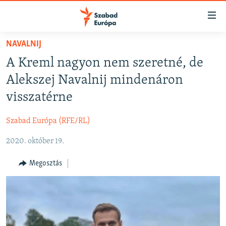
Akadálymentes
mód
Ugrás
NAVALNIJ
a
NAPIRENDEN
A Kreml nagyon nem szeretné, de
fő
AKTUÁLIS
oldalra
Alekszej Navalnij mindenáron
PODCASTOK
Ugrás
visszatérne
a
VIDEÓK
tartalomjegyzékre
Szabad Európa (RFE/RL)
ELEMZŐ
Ugrás
a
2020. október 19.
NER15
keresésre
SZABADON
Megosztás
TÁRSADALOM
DEMOKRÁCIA
A PÉNZ NYOMÁBAN