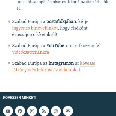
funkciói az applikációban csak korlátozottan érhetők
el.
Szabad Európa a
postafiókjában
: kérje
ingyenes hírlevelünket
, hogy elsőként
értesüljön cikkeinkről!
Szabad Európa a
YouTube
-on: iratkozzon fel
videócsatornánkra
!
Szabad Európa az
Instagramon
is:
kövesse
látványos és informatív oldalunkat
! ​
KÖVESSEN MINKET!