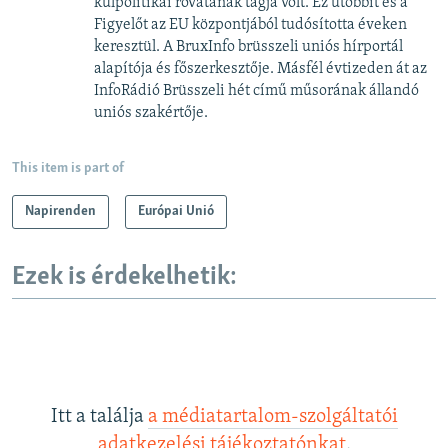
külpolitikai rovatának tagja volt. Ez utóbbit és a
Figyelőt az EU központjából tudósította éveken
keresztül. A BruxInfo brüsszeli uniós hírportál
alapítója és főszerkesztője. Másfél évtizeden át az
InfoRádió Brüsszeli hét című műsorának állandó
uniós szakértője.
This item is part of
Napirenden
Európai Unió
Ezek is érdekelhetik:
Itt a találja
a médiatartalom-szolgáltatói
adatkezelési tájékoztatónkat
.