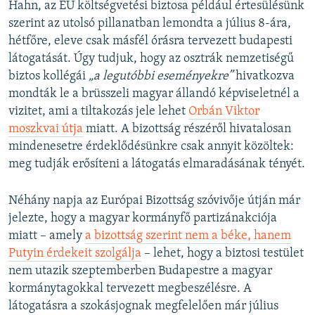
Hahn, az EU költségvetési biztosa például értesülésünk
szerint az utolsó pillanatban lemondta a július 8-ára,
hétfőre, eleve csak másfél órásra tervezett budapesti
látogatását. Úgy tudjuk, hogy az osztrák nemzetiségű
biztos kollégái
„a legutóbbi eseményekre”
hivatkozva
mondták le a brüsszeli magyar állandó képviseletnél a
vizitet, ami a tiltakozás jele lehet
Orbán Viktor
moszkvai útja
miatt. A bizottság részéről hivatalosan
mindenesetre érdeklődésünkre csak annyit közöltek:
meg tudják erősíteni a látogatás elmaradásának tényét.
Néhány napja az Európai Bizottság szóvivője útján már
jelezte, hogy a magyar kormányfő partizánakciója
miatt – amely
a bizottság szerint nem a béke, hanem
Putyin érdekeit szolgálja
– lehet, hogy a biztosi testület
nem utazik szeptemberben Budapestre a magyar
kormánytagokkal tervezett megbeszélésre. A
látogatásra a szokásjognak megfelelően már július