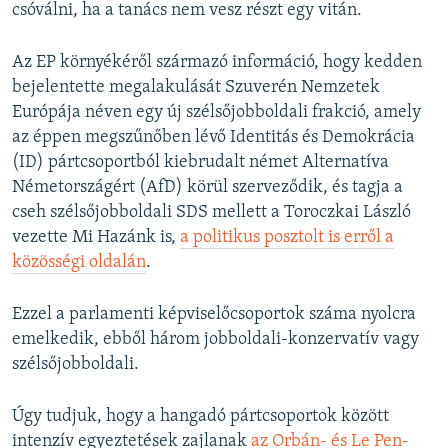
csóválni, ha a tanács nem vesz részt egy vitán.
Az EP környékéről származó információ, hogy kedden
bejelentette megalakulását Szuverén Nemzetek
Európája néven egy új szélsőjobboldali frakció, amely
az éppen megszűnőben lévő Identitás és Demokrácia
(ID) pártcsoportból kiebrudalt német Alternatíva
Németországért (AfD) körül szerveződik, és tagja a
cseh szélsőjobboldali SDS mellett a Toroczkai László
vezette Mi Hazánk is,
a politikus posztolt is erről a
közösségi oldalán
.
Ezzel a parlamenti képviselőcsoportok száma nyolcra
emelkedik, ebből három jobboldali-konzervatív vagy
szélsőjobboldali.
Úgy tudjuk, hogy a hangadó pártcsoportok között
intenzív egyeztetések zajlanak
az Orbán- és Le Pen-