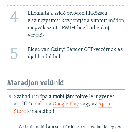
4
Elfoglalta a zsidó ortodox hitközség
Kazinczy utcai központját a vitatott módon
megválasztott, EMIH-hez köthető új
vezetés
5
Elege van Csányi Sándor OTP-vezérnek az
újabb adókból
Maradjon velünk!
Szabad Európa
a mobilján
: töltse le ingyenes
applikációnkat a
Google Play
vagy az
Apple
Store
kínálatából!
A stabil mobilkapcsolat érdekében a weboldal egyes