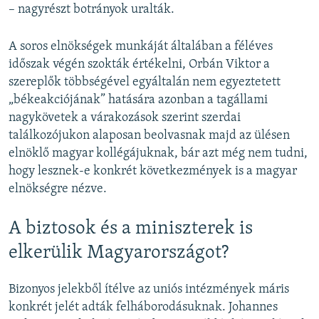
– nagyrészt botrányok uralták.
A soros elnökségek munkáját általában a féléves
időszak végén szokták értékelni, Orbán Viktor a
szereplők többségével egyáltalán nem egyeztetett
„békeakciójának” hatására azonban a tagállami
nagykövetek a várakozások szerint szerdai
találkozójukon alaposan beolvasnak majd az ülésen
elnöklő magyar kollégájuknak, bár azt még nem tudni,
hogy lesznek-e konkrét következmények is a magyar
elnökségre nézve.
A biztosok és a miniszterek is
elkerülik Magyarországot?
Bizonyos jelekből ítélve az uniós intézmények máris
konkrét jelét adták felháborodásuknak. Johannes