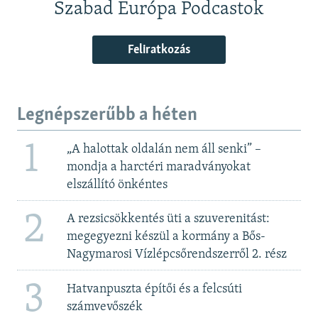
Szabad Európa Podcastok
Feliratkozás
Legnépszerűbb a héten
1
„A halottak oldalán nem áll senki” –
mondja a harctéri maradványokat
elszállító önkéntes
2
A rezsicsökkentés üti a szuverenitást:
megegyezni készül a kormány a Bős-
Nagymarosi Vízlépcsőrendszerről 2. rész
3
Hatvanpuszta építői és a felcsúti
számvevőszék