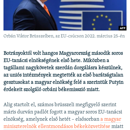
EURÓPAI UNIÓ
VILÁG
KLÍMAVÁLTOZÁS
A MÚLT TANULSÁGAI
Orbán Viktor Brüsszelben, az EU-csúcson 2022. március 25-én
KÖVESSEN MINKET!
Botrányoktól volt hangos Magyarország második soros
EU-tanácsi elnökségének első hete. Miközben a
tagállami nagykövetek szerdán dorgálásra készülnek,
az uniós intézmények megtették az első barátságtalan
Valamennyi RFE/RL weboldal
gesztusokat a magyar elnökség felé a szerintük Putyin
érdekeit szolgáló orbáni békemisszió miatt.
Alig startolt el, számos brüsszeli megfigyelő szerint
máris durván padlót fogott a magyar soros EU-tanácsi
elnökség, amelynek első hetét – elsősorban
a magyar
miniszterelnök ellentmondásos békeközvetítése
miatt