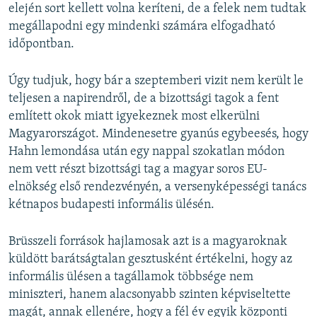
elején sort kellett volna keríteni, de a felek nem tudtak
megállapodni egy mindenki számára elfogadható
időpontban.
Úgy tudjuk, hogy bár a szeptemberi vizit nem került le
teljesen a napirendről, de a bizottsági tagok a fent
említett okok miatt igyekeznek most elkerülni
Magyarországot. Mindenesetre gyanús egybeesés, hogy
Hahn lemondása után egy nappal szokatlan módon
nem vett részt bizottsági tag a magyar soros EU-
elnökség első rendezvényén, a versenyképességi tanács
kétnapos budapesti informális ülésén.
Brüsszeli források hajlamosak azt is a magyaroknak
küldött barátságtalan gesztusként értékelni, hogy az
informális ülésen a tagállamok többsége nem
miniszteri, hanem alacsonyabb szinten képviseltette
magát, annak ellenére, hogy a fél év egyik központi