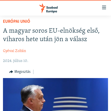
Akadálymentes
mód
Ugrás
EURÓPAI UNIÓ
a
NAPIRENDEN
A magyar soros EU-elnökség első,
fő
AKTUÁLIS
oldalra
viharos hete után jön a válasz
FELIRATKOZÁS
PODCASTOK
Ugrás
a
Gyévai Zoltán
VIDEÓK
tartalomjegyzékre
Spotify
2024. július 10.
ELEMZŐ
Ugrás
a
NER15
Megosztás
Feliratkozás
keresésre
SZABADON
TÁRSADALOM
DEMOKRÁCIA
A PÉNZ NYOMÁBAN