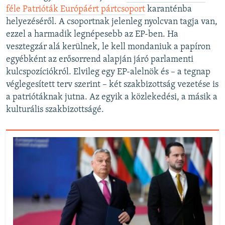
féle Patrióták Európáért pártcsoport
karanténba
helyezéséről. A csoportnak jelenleg nyolcvan tagja van,
ezzel a harmadik legnépesebb az EP-ben. Ha
vesztegzár alá kerülnek, le kell mondaniuk a papíron
egyébként az erősorrend alapján járó parlamenti
kulcspozíciókról. Elvileg egy EP-alelnök és – a tegnap
véglegesített terv szerint – két szakbizottság vezetése is
a patriótáknak jutna. Az egyik a közlekedési, a másik a
kulturális szakbizottságé.