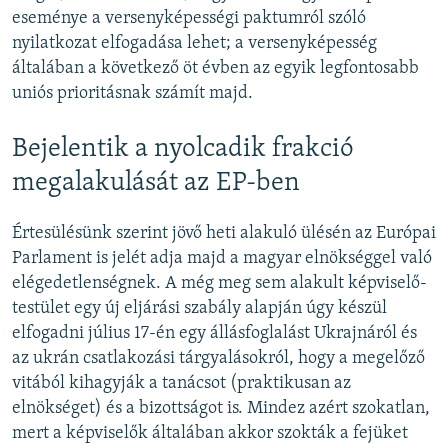
eseménye a versenyképességi paktumról szóló
nyilatkozat elfogadása lehet; a versenyképesség
általában a következő öt évben az egyik legfontosabb
uniós prioritásnak számít majd.
Bejelentik a nyolcadik frakció
megalakulását az EP-ben
Értesülésünk szerint jövő heti alakuló ülésén az Európai
Parlament is jelét adja majd a magyar elnökséggel való
elégedetlenségnek. A még meg sem alakult képviselő-
testület egy új eljárási szabály alapján úgy készül
elfogadni július 17-én egy állásfoglalást Ukrajnáról és
az ukrán csatlakozási tárgyalásokról, hogy a megelőző
vitából kihagyják a tanácsot (praktikusan az
elnökséget) és a bizottságot is. Mindez azért szokatlan,
mert a képviselők általában akkor szokták a fejüket