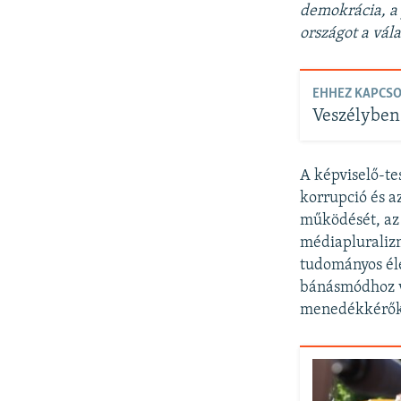
demokrácia, a
országot a vál
EHHEZ KAPCS
Veszélyben 
A képviselő-tes
korrupció és a
működését, az 
médiapluralizm
tudományos éle
bánásmódhoz va
menedékkérők 