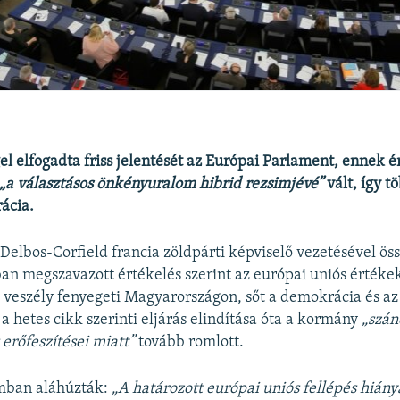
l elfogadta friss jelentését az Európai Parlament, ennek 
„a választásos önkényuralom hibrid rezsimjévé”
vált
, így t
ácia.
elbos-Corfield francia zöldpárti képviselő vezetésével össz
an megszavazott értékelés szerint az európai uniós értékek
 veszély fenyegeti Magyarországon, sőt a demokrácia és az
a hetes cikk szerinti eljárás elindítása óta a kormány
„szán
 erőfeszítései miatt”
tovább romlott.
ban aláhúzták:
„A határozott európai uniós fellépés hiány