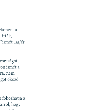
rlament a
 írták,
”
ismét
„saját
arországot,
son ismét a
gra, nem
ágot okozó
n fokozhatja a
arról, hogy