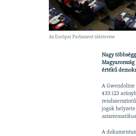
Az Európai Parlament ülésterme
Nagy többségge
Magyarország
értékű demokr
A Gwendoline D
433:123 arányb
rendszerszintű
jogok helyzete 
szisztematikus
A dokumentum