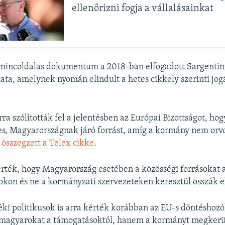
ellenőrizni fogja a vállalásainkat
mincoldalas dokumentum a 2018-ban elfogadott Sargentini
ozata, amelynek nyomán elindult a hetes cikkely szerinti jog
rra szólították fel a jelentésben az Európai Bizottságot, h
zes, Magyarországnak járó forrást, amíg a kormány nem orvo
–
összegzett a Telex cikke
.
érték, hogy Magyarország esetében a közösségi forrásokat a
on és ne a kormányzati szervezeteken keresztül osszák e
ki politikusok is arra kérték korábban az EU-s döntéshozó
 magyarokat a támogatásoktól, hanem a kormányt megkerül