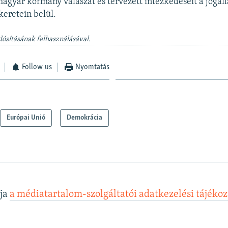
magyar kormány válaszát és tervezett intézkedéseit a jogál
eretein belül.
dósításának felhasználásával.
Follow us
Nyomtatás
Európai Unió
Demokrácia
lja
a médiatartalom-szolgáltatói adatkezelési tájéko