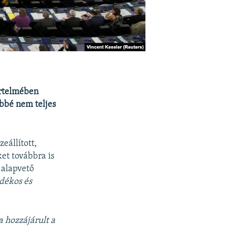
értelmében
öbbé nem teljes
eállított,
et továbbra is
 alapvető
dékos és
a hozzájárult a