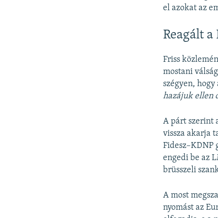
el azokat az 
Reagált a
Friss közlemén
mostani válság
szégyen, hogy 
hazájuk ellen 
A párt szerint
vissza akarja t
Fidesz–KDNP g
engedi be az L
brüsszeli szan
A most megszav
nyomást az Eur