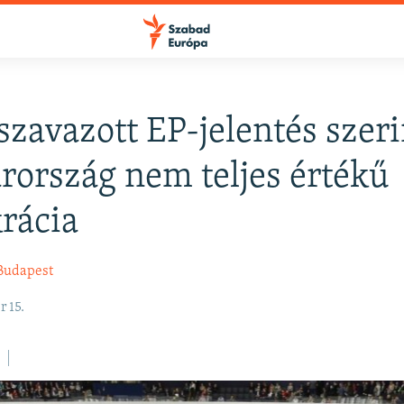
zavazott EP-jelentés szeri
FELIRATKOZÁS
ország nem teljes értékű
rácia
Apple Podcasts
Budapest
Spotify
 15.
Feliratkozás