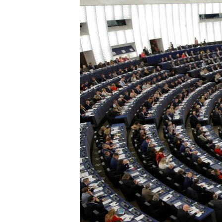
EURÓPAI UNIÓ
VILÁG
KLÍMAVÁLTOZÁS
A MÚLT TANULSÁGAI