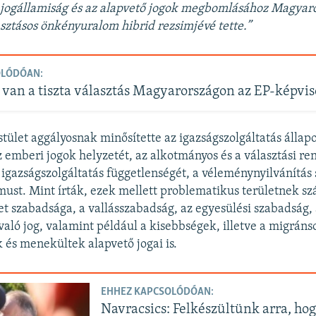
 jogállamiság és az alapvető jogok megbomlásához Magyaro
asztásos önkényuralom hibrid rezsimjévé tette.”
OLÓDÓAN:
van a tiszta választás Magyarországon az EP-képvise
tület aggályosnak minősítette az igazságszolgáltatás állapo
z emberi jogok helyzetét, az alkotmányos és a választási re
igazságszolgáltatás függetlenségét, a véleménynyilvánítás
ust. Mint írták, ezek mellett problematikus területnek sz
t szabadsága, a vallásszabadság, az egyesülési szabadság,
ló jog, valamint például a kisebbségek, illetve a migráns
és menekültek alapvető jogai is.
EHHEZ KAPCSOLÓDÓAN:
Navracsics: Felkészültünk arra, ho