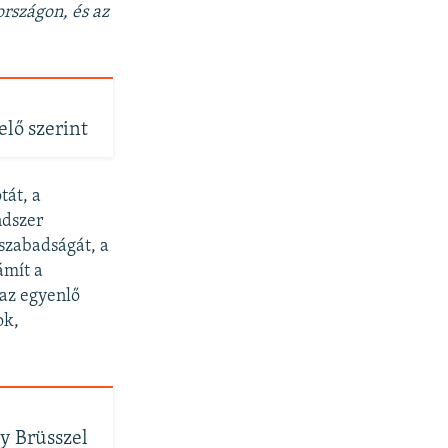
rszágon, és az
lő szerint
tát, a
ndszer
 szabadságát, a
ámít a
 az egyenlő
ok,
gy Brüsszel