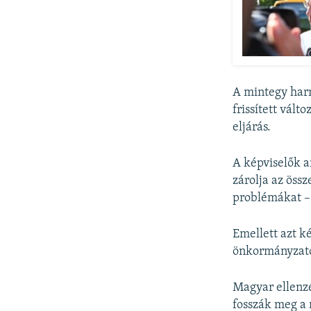
A mintegy har
frissített vált
eljárás.
A képviselők a
zárolja az öss
problémákat 
Emellett azt k
önkormányzatok
Magyar ellenzé
fosszák meg a