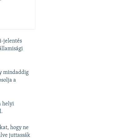
-jelentés
államisági
ogy mindaddig
solja a
 helyi
l.
kat, hogy ne
ve juttassák