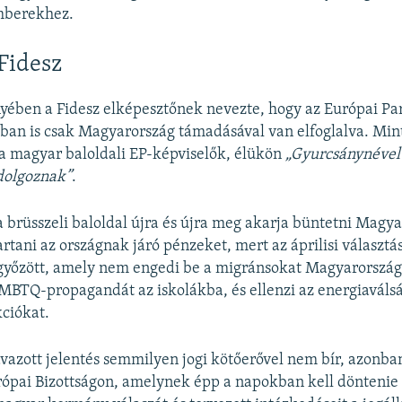
emberekhez.
 Fidesz
yében a Fidesz elképesztőnek nevezte, hogy az Európai Pa
ban is csak Magyarország támadásával van elfoglalva. Mint
a magyar baloldali EP-képviselők, élükön
„Gyurcsánynével
dolgoznak”
.
 a brüsszeli baloldal újra és újra meg akarja büntetni Magy
artani az országnak járó pénzeket, mert az áprilisi választá
yőzött, amely nem engedi be a migránsokat Magyarorszá
MBTQ-propagandát az iskolákba, és ellenzi az energiaváls
kciókat.
azott jelentés semmilyen jogi kötőerővel nem bír, azonba
ópai Bizottságon, amelynek épp a napokban kell döntenie 