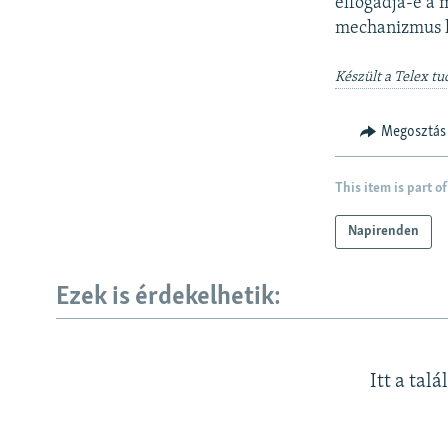
elfogadja-e a 
mechanizmus k
Készült a Telex tu
Megosztás
This item is part of
Napirenden
Ezek is érdekelhetik:
Itt a talá