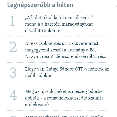
Legnépszerűbb a héten
1
„A halottak oldalán nem áll senki” –
mondja a harctéri maradványokat
elszállító önkéntes
2
A rezsicsökkentés üti a szuverenitást:
megegyezni készül a kormány a Bős-
Nagymarosi Vízlépcsőrendszerről 2. rész
3
Elege van Csányi Sándor OTP-vezérnek az
újabb adókból
4
Még az újszülötteket is meszesgödörbe
dobták – a roma holokauszt áldozataira
emlékezünk