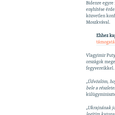
Bidenre egyre 
enyhítése érdek
közvetlen konf
Moszkvával.
Ehhez ka
támogatá
Vlagyimir Puty
országok mege
fegyvereikkel.
„Üdvözlöm, ho
bele a részlet
külügyminiszte
„Ukrajnának jo
legitim katona