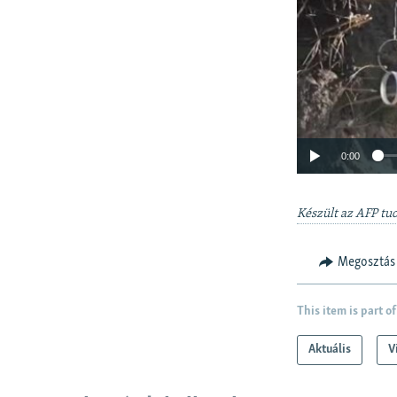
0:00
Készült az AFP tu
Megosztás
This item is part of
Aktuális
V