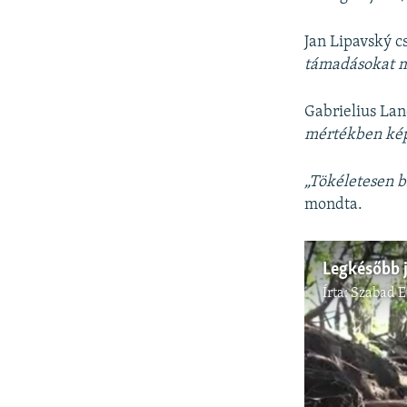
Jan Lipavský c
támadásokat mé
Gabrielius Lan
mértékben kép
„Tökéletesen b
mondta.
Írta:
Szabad 