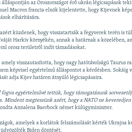
z álláspontján az Oroszországot érő ukrán légicsapások tek
el Macron francia elnök kijelentette, hogy Kijevnek képe
ások elhárítására.
azért küzdenek, hogy visszatartsák a fegyverek terén is tú
íváját Harkiv környékén, annak a határnak a közelében, a
eml orosz területről indít támadásokat.
amely visszautasította, hogy nagy hatótávolságú Taurus r
nem képvisel egyértelmű álláspontot a kérdésben. Sokáig 
ását adja Kijev határon átnyúló légicsapásaira.
 fogva egyértelművé tettük, hogy támogatásunk sorvezetőj
a. Mindent megteszünk azért, hogy a NATO ne keveredjen 
ondta Annalena Baerbock német külügyminiszter.
ágok, amelyek a korlátok felszámolását kérték Ukrajna k
 üdvözölték Biden döntését.