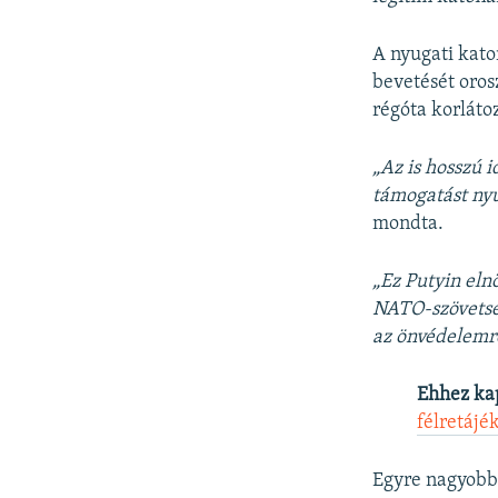
A nyugati kato
bevetését oros
régóta korláto
„Az is hosszú 
támogatást ny
mondta.
„Ez Putyin eln
NATO-szövetsé
az önvédelemre
Ehhez ka
félretájé
Egyre nagyobb