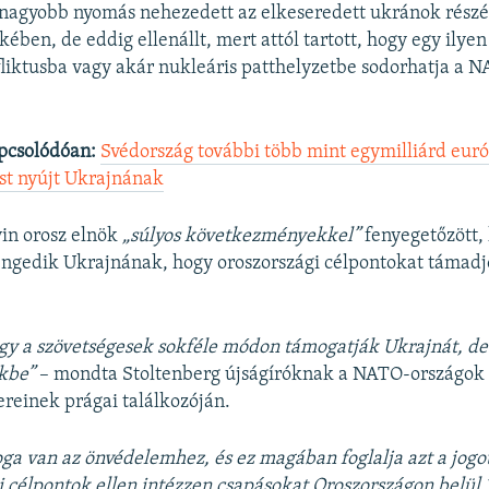
nagyobb nyomás nehezedett az elkeseredett ukránok részérő
ében, de eddig ellenállt, mert attól tartott, hogy egy ilye
liktusba vagy akár nukleáris patthelyzetbe sodorhatja a 
pcsolódóan:
Svédország további több mint egymilliárd euró
st nyújt Ukrajnának
in orosz elnök
„súlyos következményekkel”
fenyegetőzött, 
ngedik Ukrajnának, hogy oroszországi célpontokat támadj
gy a szövetségesek sokféle módon támogatják Ukrajnát, 
ekbe”
– mondta Stoltenberg újságíróknak a NATO-országok
reinek prágai találkozóján.
ga van az önvédelemhez, és ez magában foglalja azt a jogot
i célpontok ellen intézzen csapásokat Oroszországon belül.