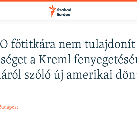
 főtitkára nem tulajdonít
FELIRATKOZÁS
őséget a Kreml fenyegetésé
áról szóló új amerikai dön
Apple Podcasts
Spotify
Budapest
Feliratkozás