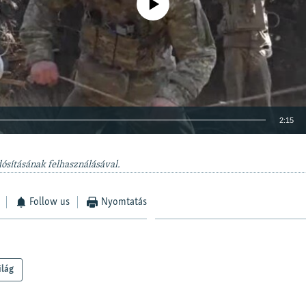
2:15
BEÁGYAZÁS
dósításának felhasználásával.
Follow us
Nyomtatás
Auto
240p
360p
480p
720p
1080p
ilág