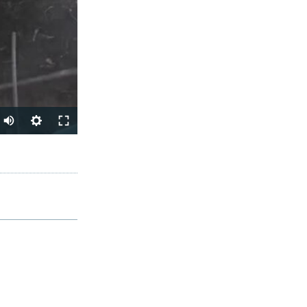
Auto
240p
SHARE
360p
480p
720p
1080p
px
width