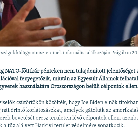
szágok külügyminisztereinek informális találkozóján Prágában 20
rg NATO-főtitkár pénteken nem tulajdonított jelentőséget
ációval fenyegetőzik, miután az Egyesült Államok felhata
gyverek használatára Oroszországon belüli célpontok ellen
viselők csütörtökön közölték, hogy Joe Biden elnök titokban
jnát érintő korlátozásokat, amelyek gátolták az amerikaiak
yverek bevetését orosz területen lévő célpontok ellen; azonb
k a tűz alá vett Harkivi terület védelmére vonatkozik.