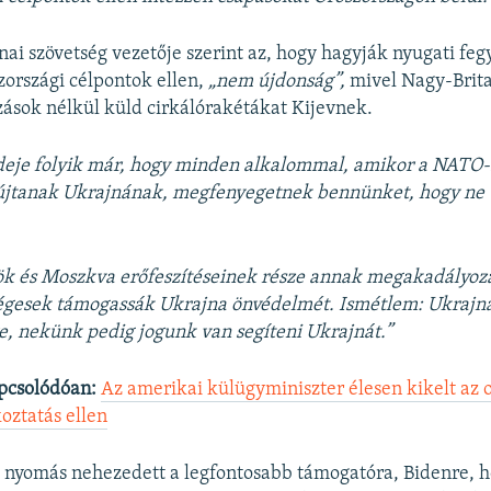
nai szövetség vezetője szerint az, hogy hagyják nyugati fe
zországi célpontok ellen,
„nem újdonság”,
mivel Nagy-Brit
zások nélkül küld cirkálórakétákat Kijevnek.
ideje folyik már, hogy minden alkalommal, amikor a NATO
újtanak Ukrajnának, megfenyegetnek bennünket, hogy ne 
ök és Moszkva erőfeszítéseinek része annak megakadályozá
gesek támogassák Ukrajna önvédelmét. Ismétlem: Ukrajn
, nekünk pedig jogunk van segíteni Ukrajnát.”
pcsolódóan:
Az amerikai külügyminiszter élesen kikelt az 
koztatás ellen
 nyomás nehezedett a legfontosabb támogatóra, Bidenre, 