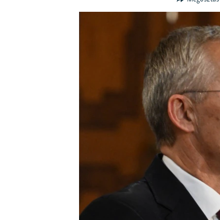
EURÓPAI UNIÓ
VILÁG
KLÍMAVÁLTOZÁS
A MÚLT TANULSÁGAI