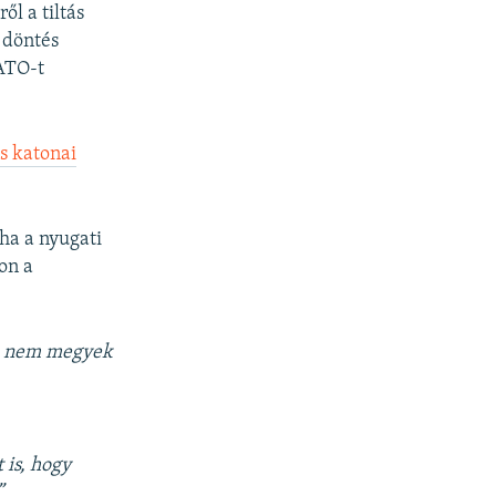
l a tiltás
n döntés
NATO-t
s katonai
ha a nyugati
on a
de nem megyek
 is, hogy
”