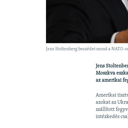
Jens Stoltenberg beszédet mond a NATO-or
Jens Stoltenbe
Moszkva eszkal
az amerikai fe
Amerikai tiszt
azokat az Ukra
szállított feg
intézkedés csa