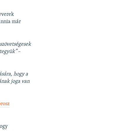
gyverek
annia már
-szövetségesek
tegyük”
–
sára, hogy a
ának joga van
orosz
hogy