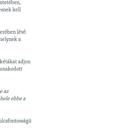
intetében,
snek kell
lerőben lévő
melynek a
akétákat adjon
vonakodott
e az
bele ebbe a
ulcsfontosságú