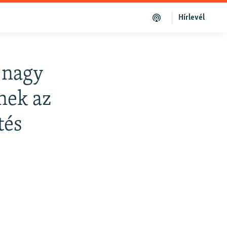
Hírlevél
 nagy
nek az
tés