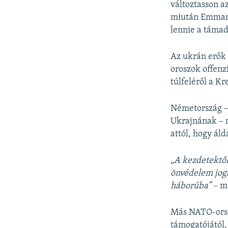
változtasson a
miután Emmanu
lennie a támad
Az ukrán erők 
oroszok offenz
túlfeléről a Kr
Németország – 
Ukrajnának – 
attól, hogy áld
„A kezdetektől
önvédelem jog
háborúba”
– m
Más NATO-orsz
támogatójától,