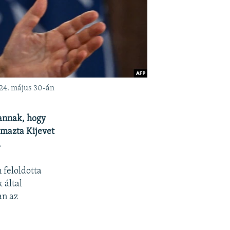
24. május 30-án
 annak, hogy
lmazta Kijevet
.
 feloldotta
 által
an az