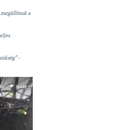
megállítsuk a
teljes
szükség”
–
ÁS
SHARE