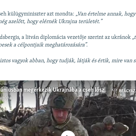
seh külügyminiszter azt mondta:
„Van értelme annak, hogy 
g azelőtt, hogy elérnék Ukrajna területét.”
dsbergis, a litván diplomácia vezetője szerint az ukránok
„
esek a célpontjaik meghatározására”.
iztos vagyok abban, hogy tudják, látják és értik, mire van 
Legkésőbb júniusban megérkezik Ukrajnába a cseh lőszerfelajánlás: a cél az oroszok távol tartása a szlovák határtól
BEÁGYAZ
Európa
Jelenleg nincs elérhető tartalom