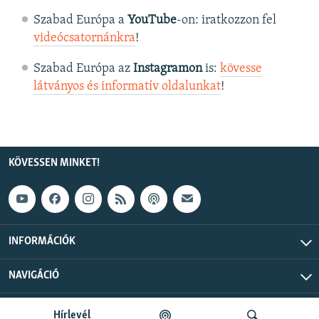
Szabad Európa a
YouTube
-on: iratkozzon fel
videócsatornánkra
!
Szabad Európa az
Instagramon
is:
kövesse
látványos és informatív oldalunkat
! ​
KÖVESSEN MINKET!
INFORMÁCIÓK
NAVIGÁCIÓ
Szabad Európa © 2026 RFE/RL, Inc. Minden jog fenntartva.
Hírlevél