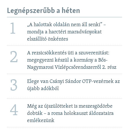
Legnépszerűbb a héten
1
„A halottak oldalán nem áll senki” –
mondja a harctéri maradványokat
elszállító önkéntes
2
A rezsicsökkentés üti a szuverenitást:
megegyezni készül a kormány a Bős-
Nagymarosi Vízlépcsőrendszerről 2. rész
3
Elege van Csányi Sándor OTP-vezérnek az
újabb adókból
4
Még az újszülötteket is meszesgödörbe
dobták – a roma holokauszt áldozataira
emlékezünk