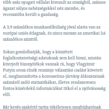
több száz nyugati vállalat kivonult az országból, számos
ágazat súlyos nehézségekkel néz szembe, és
recesszióba került a gazdaság.
A 3,9 százalékos munkanélküliség jóval alatta van az
európai uniós átlagnak, és nincs messze az amerikai 3,6
százalékos szinttől.
Sokan gondolhatják, hogy a közzétett
foglalkoztatottsági adatoknak sem kell hinni, miután
kiterjedt bizonyítékok vannak rá, hogy Vlagyimir
Putyin orosz elnök rezsimje választási csalást követett
el, meghamisította a koronavírus-járvány áldozatainak
számáról szóló statisztikákat, illetve rendszeresen
fontos közérdekű információkat titkol el a nyilvánosság
elől.
Bár kevés szakértő tartja tökéletesen megbízhatónak