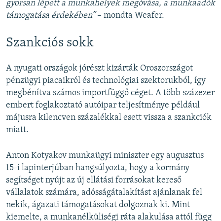
gyorsan lépett a munkahelyek megóvása, a munkaadók
támogatása érdekében”
– mondta Weafer.
Szankciós sokk
A nyugati országok jórészt kizárták Oroszországot
pénzügyi piacaikról és technológiai szektorukból, így
megbénítva számos importfüggő céget. A több százezer
embert foglakoztató autóipar teljesítménye például
májusra kilencven százalékkal esett vissza a szankciók
miatt.
Anton Kotyakov munkaügyi miniszter egy augusztus
15-i lapinterjúban hangsúlyozta, hogy a kormány
segítséget nyújt az új ellátási forrásokat kereső
vállalatok számára, adósságátalakítást ajánlanak fel
nekik, ágazati támogatásokat dolgoznak ki. Mint
kiemelte, a munkanélküliségi ráta alakulása attól függ