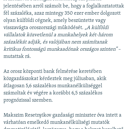
jelentésében arról számolt be, hogy a foglalkoztatottak
fél százaléka, azaz mintegy 350 ezer ember dolgozott
olyan külföldi cégnek, amely beszüntette vagy
visszavágta oroszországi működését.
„A külföldi
vállalatok közvetlenül a munkahelyek két-három
százalékát adják, és valójában nem számítanak
kritikus fontosságú munkaadónak országos szinten”
–
mutattak rá.
Az orosz központi bank felmérése keretében
közgazdászokat kérdeztek meg júliusban, akik
átlagosan 5,6 százalékos munkanélküliséggel
számoltak év végére a korábbi 6,5 százalékos
prognózissal szemben.
Makszim Resetnyikov gazdasági miniszter óva intett a
várhatóan emelkedő munkanélküliségi mutatók