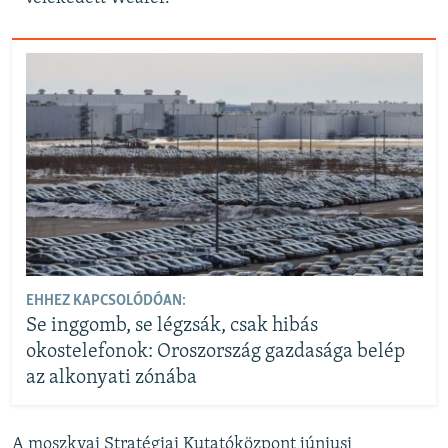
EHHEZ KAPCSOLÓDÓAN:
Se inggomb, se légzsák, csak hibás
okostelefonok: Oroszország gazdasága belép
az alkonyati zónába
A moszkvai Stratégiai Kutatóközpont júniusi