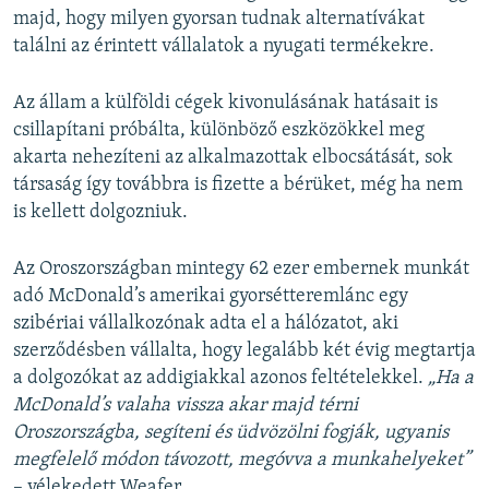
majd, hogy milyen gyorsan tudnak alternatívákat
találni az érintett vállalatok a nyugati termékekre.
Az állam a külföldi cégek kivonulásának hatásait is
csillapítani próbálta, különböző eszközökkel meg
akarta nehezíteni az alkalmazottak elbocsátását, sok
társaság így továbbra is fizette a bérüket, még ha nem
is kellett dolgozniuk.
Az Oroszországban mintegy 62 ezer embernek munkát
adó McDonald’s amerikai gyorsétteremlánc egy
szibériai vállalkozónak adta el a hálózatot, aki
szerződésben vállalta, hogy legalább két évig megtartja
a dolgozókat az addigiakkal azonos feltételekkel.
„Ha a
McDonald’s valaha vissza akar majd térni
Oroszországba, segíteni és üdvözölni fogják, ugyanis
megfelelő módon távozott, megóvva a munkahelyeket”
– vélekedett Weafer.