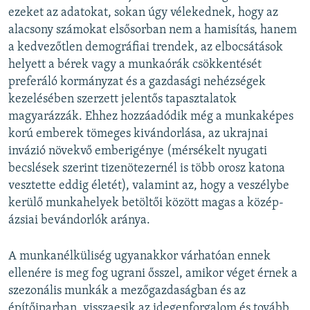
ezeket az adatokat, sokan úgy vélekednek, hogy az
alacsony számokat elsősorban nem a hamisítás, hanem
a kedvezőtlen demográfiai trendek, az elbocsátások
helyett a bérek vagy a munkaórák csökkentését
preferáló kormányzat és a gazdasági nehézségek
kezelésében szerzett jelentős tapasztalatok
magyarázzák. Ehhez hozzáadódik még a munkaképes
korú emberek tömeges kivándorlása, az ukrajnai
invázió növekvő emberigénye (mérsékelt nyugati
becslések szerint tizenötezernél is több orosz katona
vesztette eddig életét), valamint az, hogy a veszélybe
kerülő munkahelyek betöltői között magas a közép-
ázsiai bevándorlók aránya.
A munkanélküliség ugyanakkor várhatóan ennek
ellenére is meg fog ugrani ősszel, amikor véget érnek a
szezonális munkák a mezőgazdaságban és az
építőiparban, visszaesik az idegenforgalom és tovább