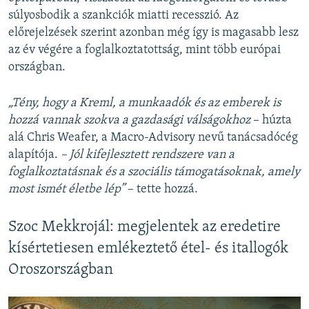
súlyosbodik a szankciók miatti recesszió. Az
előrejelzések szerint azonban még így is magasabb lesz
az év végére a foglalkoztatottság, mint több európai
országban.
„Tény, hogy a Kreml, a munkaadók és az emberek is
hozzá vannak szokva a gazdasági válságokhoz
– húzta
alá Chris Weafer, a Macro-Advisory nevű tanácsadócég
alapítója.
– Jól kifejlesztett rendszere van a
foglalkoztatásnak és a szociális támogatásoknak, amely
most ismét életbe lép”
– tette hozzá.
Szoc Mekkrojál: megjelentek az eredetire
kísértetiesen emlékeztető étel- és itallogók
Oroszországban