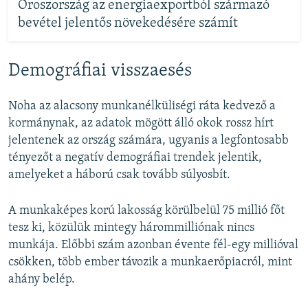
Oroszország az energiaexportból származó
bevétel jelentős növekedésére számít
Demográfiai visszaesés
Noha az alacsony munkanélküliségi ráta kedvező a
kormánynak, az adatok mögött álló okok rossz hírt
jelentenek az ország számára, ugyanis a legfontosabb
tényezőt a negatív demográfiai trendek jelentik,
amelyeket a háború csak tovább súlyosbít.
A munkaképes korú lakosság körülbelül 75 millió főt
tesz ki, közülük mintegy hárommilliónak nincs
munkája. Előbbi szám azonban évente fél-egy millióval
csökken, több ember távozik a munkaerőpiacról, mint
ahány belép.