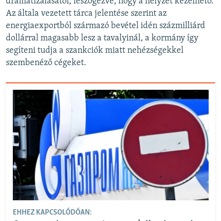
dramatizálásától, leszögezve, hogy a helyzet kezelhető.
Az általa vezetett tárca jelentése szerint az
energiaexportból származó bevétel idén százmilliárd
dollárral magasabb lesz a tavalyinál, a kormány így
segíteni tudja a szankciók miatt nehézségekkel
szembenéző cégeket.
EHHEZ KAPCSOLÓDÓAN: