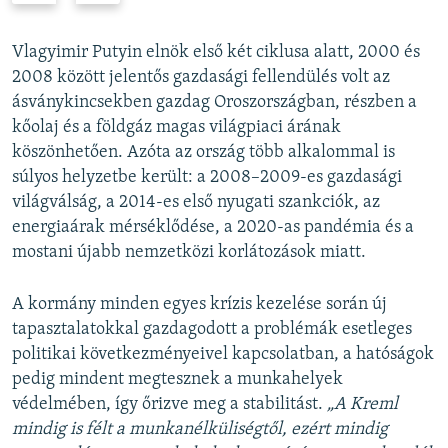
e
x
v
t
Vlagyimir Putyin elnök első két ciklusa alatt, 2000 és
i
s
2008 között jelentős gazdasági fellendülés volt az
o
l
ásványkincsekben gazdag Oroszországban, részben a
u
i
kőolaj és a földgáz magas világpiaci árának
s
d
köszönhetően. Azóta az ország több alkalommal is
s
e
súlyos helyzetbe került: a 2008–2009-es gazdasági
l
világválság, a 2014-es első nyugati szankciók, az
i
energiaárak mérséklődése, a 2020-as pandémia és a
d
mostani újabb nemzetközi korlátozások miatt.
e
A kormány minden egyes krízis kezelése során új
tapasztalatokkal gazdagodott a problémák esetleges
politikai következményeivel kapcsolatban, a hatóságok
pedig mindent megtesznek a munkahelyek
védelmében, így őrizve meg a stabilitást.
„A Kreml
mindig is félt a munkanélküliségtől, ezért mindig