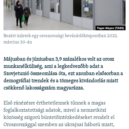
EURÓPAI UNIÓ
VILÁG
KLÍMAVÁLTOZÁS
A MÚLT TANULSÁGAI
Bezárt üzletek egy oroszországi bevásárlóközpontban 2022.
március 30-án
KÖVESSEN MINKET!
Májusban és júniusban 3,9 százalékos volt az orosz
munkanélküliség, ami a legkedvezőbb adat a
Szovjetunió összeomlása óta, ezt azonban elsősorban a
Valamennyi RFE/RL weboldal
demográfiai trendek és a tömeges kivándorlás miatt
csökkenő lakosságszám magyarázza.
Első ránézésre érthetetlennek tűnnek a magas
foglalkoztatottsági adatok, mivel a nemzetközi
közösség szigorú büntetőintézkedéseket rendelt el
Oroszországgal szemben az ukrajnai háború miatt,