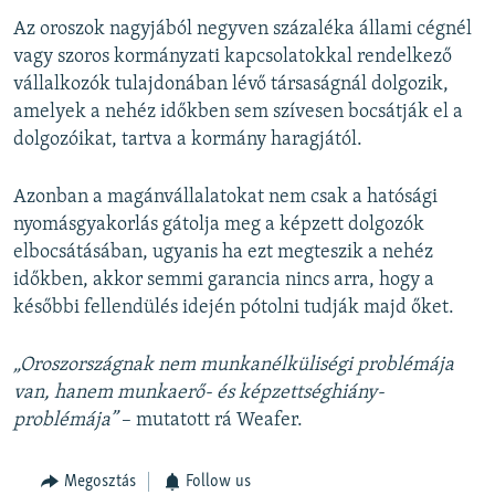
Az oroszok nagyjából negyven százaléka állami cégnél
vagy szoros kormányzati kapcsolatokkal rendelkező
vállalkozók tulajdonában lévő társaságnál dolgozik,
amelyek a nehéz időkben sem szívesen bocsátják el a
dolgozóikat, tartva a kormány haragjától.
Azonban a magánvállalatokat nem csak a hatósági
nyomásgyakorlás gátolja meg a képzett dolgozók
elbocsátásában, ugyanis ha ezt megteszik a nehéz
időkben, akkor semmi garancia nincs arra, hogy a
későbbi fellendülés idején pótolni tudják majd őket.
„Oroszországnak nem munkanélküliségi problémája
van, hanem munkaerő- és képzettséghiány-
problémája”
– mutatott rá Weafer.
Megosztás
Follow us