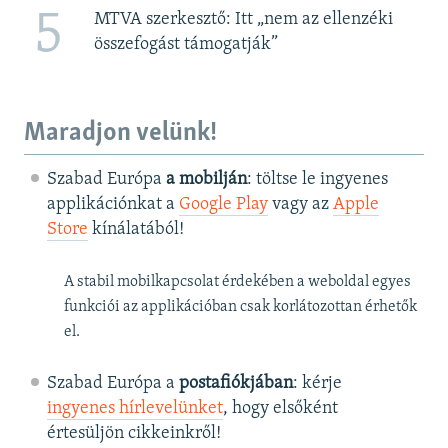
5
MTVA szerkesztő: Itt „nem az ellenzéki
összefogást támogatják”
Maradjon velünk!
Szabad Európa
a mobilján
: töltse le ingyenes
applikációnkat a
Google Play
vagy az
Apple
Store
kínálatából!
A stabil mobilkapcsolat érdekében a weboldal egyes
funkciói az applikációban csak korlátozottan érhetők
el.
Szabad Európa a
postafiókjában
: kérje
ingyenes hírlevelünket
, hogy elsőként
értesüljön cikkeinkről!