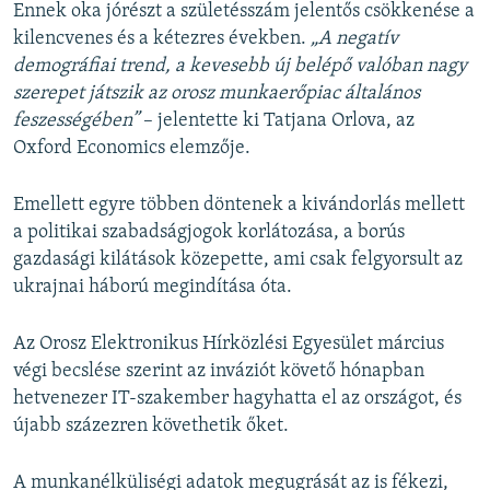
Ennek oka jórészt a születésszám jelentős csökkenése a
kilencvenes és a kétezres években.
„A negatív
demográfiai trend, a kevesebb új belépő valóban nagy
szerepet játszik az orosz munkaerőpiac általános
feszességében”
– jelentette ki Tatjana Orlova, az
Oxford Economics elemzője.
Emellett egyre többen döntenek a kivándorlás mellett
a politikai szabadságjogok korlátozása, a borús
gazdasági kilátások közepette, ami csak felgyorsult az
ukrajnai háború megindítása óta.
Az Orosz Elektronikus Hírközlési Egyesület március
végi becslése szerint az inváziót követő hónapban
hetvenezer IT-szakember hagyhatta el az országot, és
újabb százezren követhetik őket.
A munkanélküliségi adatok megugrását az is fékezi,