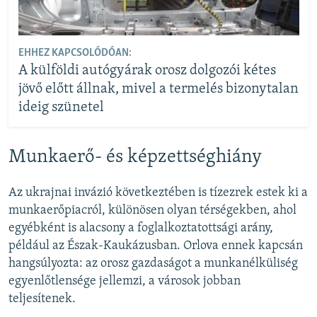
EHHEZ KAPCSOLÓDÓAN:
A külföldi autógyárak orosz dolgozói kétes
jövő előtt állnak, mivel a termelés bizonytalan
ideig szünetel
Munkaerő- és képzettséghiány
Az ukrajnai invázió következtében is tízezrek estek ki a
munkaerőpiacról, különösen olyan térségekben, ahol
egyébként is alacsony a foglalkoztatottsági arány,
például az Észak-Kaukázusban. Orlova ennek kapcsán
hangsúlyozta: az orosz gazdaságot a munkanélküliség
egyenlőtlensége jellemzi, a városok jobban
teljesítenek.