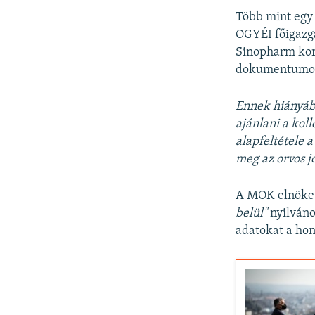
Több mint egy 
OGYÉI főigazga
Sinopharm kor
dokumentumokat
Ennek hiányába
ajánlani a kol
alapfeltétele 
meg az orvos jo
A MOK elnöke s
belül"
nyilváno
adatokat a hon