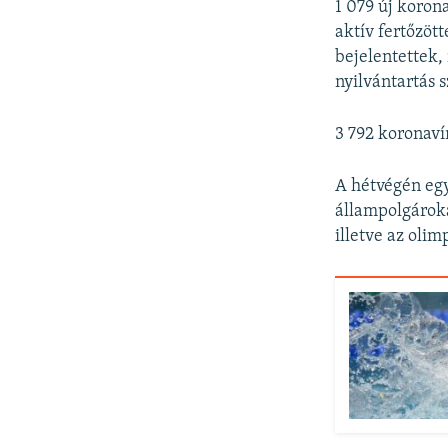
1 079 új korona
aktív fertőzött
bejelentettek,
nyilvántartás s
3 792 koronaví
A hétvégén egy
állampolgároka
illetve az olim