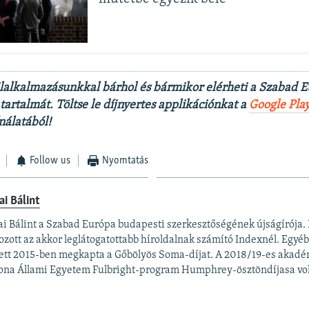
lalkalmazásunkkal bárhol és bármikor elérheti a Szabad 
artalmát. Töltse le díjnyertes applikációnkat a
Google Pla
nálatából!
Follow us
Nyomtatás
ai Bálint
ai Bálint a Szabad Európa budapesti szerkesztőségének újságírója. 
ozott az akkor leglátogatottabb híroldalnak számító Indexnél. Egyé
ett 2015-ben megkapta a Gőbölyös Soma-díjat. A 2018/19-es akadé
ona Állami Egyetem Fulbright-program Humphrey-ösztöndíjasa vol