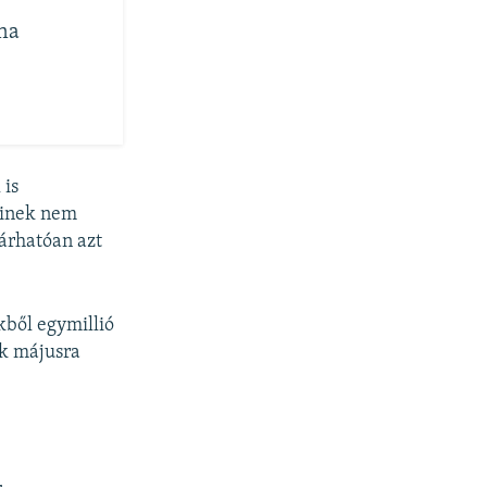
na
 is
kinek nem
árhatóan azt
kből egymillió
ak májusra