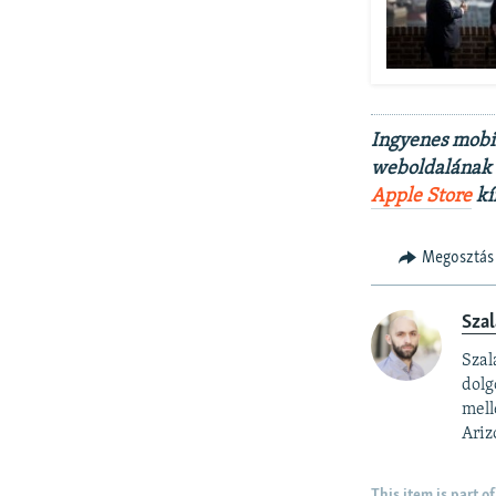
Ingyenes mobi
weboldalának t
Apple Store
kí
Megosztás
Szal
Szal
dolg
mell
Ariz
This item is part of