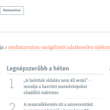
Koronavírus
lja
a médiatartalom-szolgáltatói adatkezelési tájéko
Legnépszerűbb a héten
1
„A halottak oldalán nem áll senki” –
mondja a harctéri maradványokat
elszállító önkéntes
2
A rezsicsökkentés üti a szuverenitást: