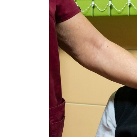
EURÓPAI UNIÓ
VILÁG
KLÍMAVÁLTOZÁS
A MÚLT TANULSÁGAI