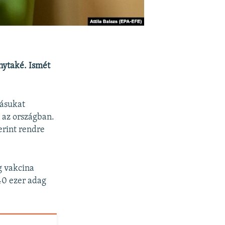
unytaké. Ismét
tásukat
t az országban.
erint rendre
g vakcina
40 ezer adag