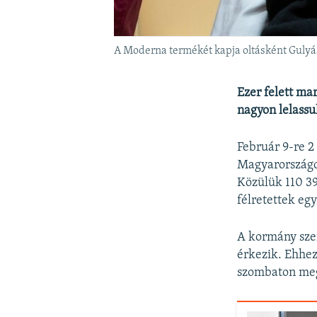
A Moderna termékét kapja oltásként Gulyás
Ezer felett mar
nagyon lelassu
Február 9-re 2
Magyarország
Közülük 110 39
félretettek eg
A kormány szer
érkezik. Ehhez
szombaton meg 