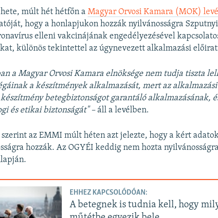
hete, múlt hét hétfőn a
Magyar Orvosi Kamara (MOK) levé
tóját, hogy a honlapjukon hozzák nyilvánosságra Szputnyi
onavírus elleni vakcinájának engedélyezésével kapcsolato
, különös tekintettel az úgynevezett alkalmazási előirat
n a Magyar Orvosi Kamara elnöksége nem tudja tiszta lel
légáinak a készítmények alkalmazását, mert az alkalmazási 
a készítmény betegbiztonságot garantáló alkalmazásának, é
gi és etikai biztonságát" –
áll a levélben.
zerint az EMMI múlt héten azt jelezte, hogy a kért adato
sságra hozzák. Az OGYÉI keddig nem hozta nyilvánosságra
lapján.
EHHEZ KAPCSOLÓDÓAN:
A betegnek is tudnia kell, hogy mil
műtétbe egyezik bele