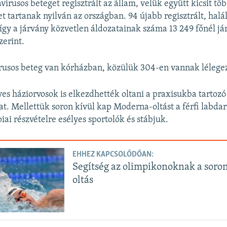
vírusos beteget regisztrált az állam, velük együtt kicsit tö
et tartanak nyilván az országban. 94 újabb regisztrált, halál
 így a járvány közvetlen áldozatainak száma 13 249 főnél já
zerint.
rusos beteg van kórházban, közülük 304-en vannak lélegez
es háziorvosok is elkezdhették oltani a praxisukba tartozó
t. Mellettük soron kívül kap Moderna-oltást a férfi labda
piai részvételre esélyes sportolók és stábjuk.
EHHEZ KAPCSOLÓDÓAN:
Segítség az olimpikonoknak a soron
oltás