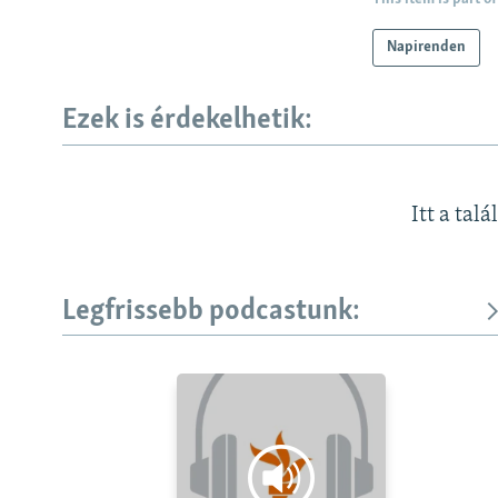
Napirenden
Ezek is érdekelhetik:
Itt a talá
Legfrissebb podcastunk: