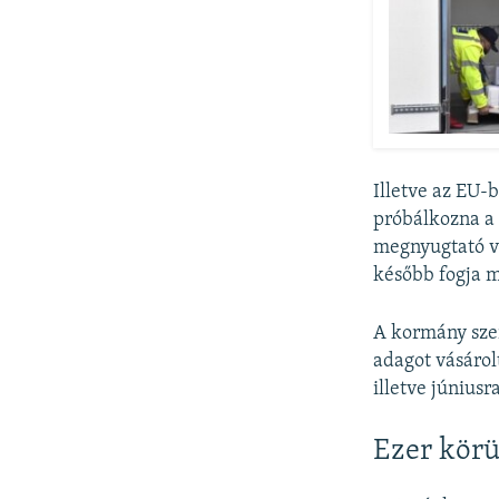
Illetve az EU-
próbálkozna a
megnyugtató va
később fogja 
A kormány szer
adagot vásárolt
illetve június
Ezer körü