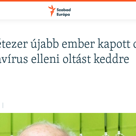
étezer újabb ember kapott 
FELIRATKOZÁS
vírus elleni oltást keddre
Apple Podcasts
Spotify
Feliratkozás