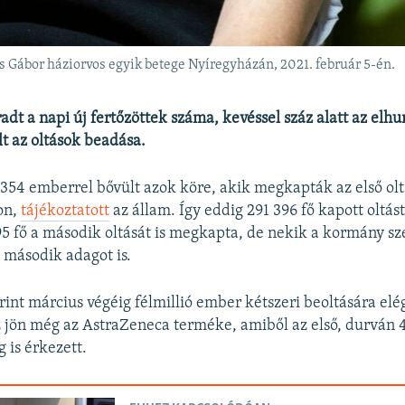
 Gábor háziorvos egyik betege Nyíregyházán, 2021. február 5-én.
adt a napi új fertőzöttek száma, kevéssel száz alatt az elh
lt az oltások beadása.
 354 emberrel bővült azok köre, akik megkapták az első ol
on,
tájékoztatott
az állam. Így eddig 291 396 fő kapott oltás
5 fő a második oltását is megkapta, de nekik a kormány sz
y második adagot is.
int március végéig félmillió ember kétszeri beoltására elé
 jön még az AstraZeneca terméke, amiből az első, durván 
is érkezett.