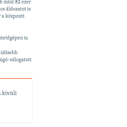
bb mint 82 ezer
os áldozatot is
r a központi
tetőgépen is.
 idősebb
rúgó-válogatott
 kívüli