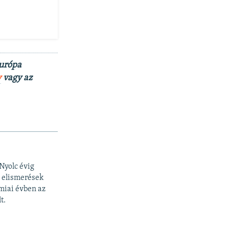
Európa
y
vagy az
Nyolc évig
b elismerések
miai évben az
t.