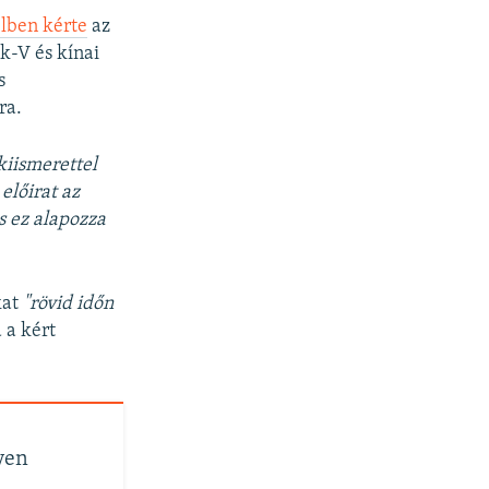
lben kérte
az
k-V és kínai
s
ra.
kiismerettel
előirat az
s ez alapozza
kat
"rövid időn
 a kért
yen