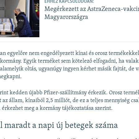
EHHEZ KAPCSOLÓDÓAN:
Megérkezett az AstraZeneca-vakci
Magyarországra
ban egyelőre nem engedélyezett kínai és orosz termékekkel
 kormány. Egyik terméket sem kötelező elfogadni, ha vala
lamelyik oltás, ugyanúgy ingyen kérhet másik fajtát, de v
megkapni.
int kedden újabb Pfizer-szállítmány érkezik. Orosz termé
 az állam, kínaiból 2,5 milliót, de ez a teljes mennyiség cs
ra érkezhet meg a kormány tájékoztatása szerint.
l maradt a napi új betegek száma