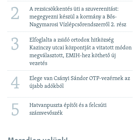
2
A rezsicsökkentés üti a szuverenitást:
megegyezni készül a kormány a Bős-
Nagymarosi Vízlépcsőrendszerről 2. rész
3
Elfoglalta a zsidó ortodox hitközség
Kazinczy utcai központját a vitatott módon
megválasztott, EMIH-hez köthető új
vezetés
4
Elege van Csányi Sándor OTP-vezérnek az
újabb adókból
5
Hatvanpuszta építői és a felcsúti
számvevőszék