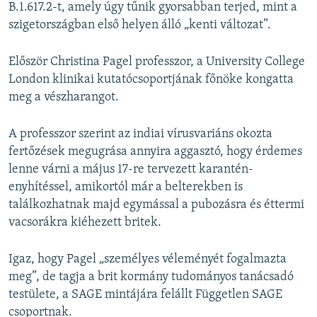
B.1.617.2-t, amely úgy tűnik gyorsabban terjed, mint a
szigetországban első helyen álló „kenti változat”.
Először Christina Pagel professzor, a University College
London klinikai kutatócsoportjának főnöke kongatta
meg a vészharangot.
A professzor szerint az indiai vírusvariáns okozta
fertőzések megugrása annyira aggasztó, hogy érdemes
lenne várni a május 17-re tervezett karantén-
enyhítéssel, amikortól már a belterekben is
találkozhatnak majd egymással a pubozásra és éttermi
vacsorákra kiéhezett britek.
Igaz, hogy Pagel „személyes véleményét fogalmazta
meg”, de tagja a brit kormány tudományos tanácsadó
testülete, a SAGE mintájára felállt Független SAGE
csoportnak.