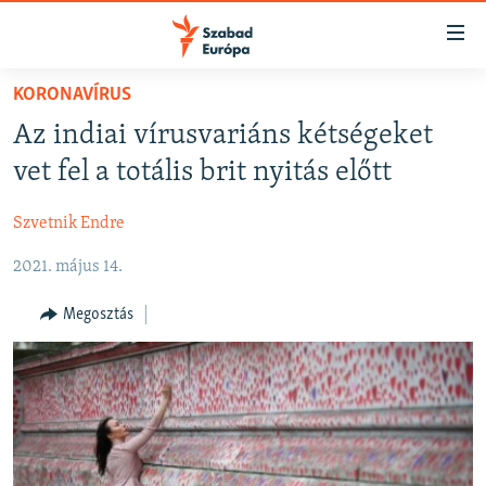
Akadálymentes
mód
Ugrás
KORONAVÍRUS
a
NAPIRENDEN
Az indiai vírusvariáns kétségeket
fő
AKTUÁLIS
oldalra
vet fel a totális brit nyitás előtt
FELIRATKOZÁS
PODCASTOK
Ugrás
a
Szvetnik Endre
VIDEÓK
tartalomjegyzékre
Spotify
2021. május 14.
ELEMZŐ
Ugrás
a
NER15
Megosztás
Feliratkozás
keresésre
SZABADON
TÁRSADALOM
DEMOKRÁCIA
A PÉNZ NYOMÁBAN