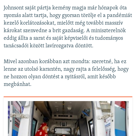
Johnsont saját pártja kemény magja már hónapok óta
nyomás alatt tartja, hogy gyorsan törölje el a pandémiát
kezelő korlátozásokat, mielőtt még további masszív
károkat szenvedne a brit gazdaság. A miniszterelnök
eddig állta a sarat és saját képviselői és tudományos
tanácsadói között lavírozgatva döntött.
Mivel azonban korábban azt mondta: szeretné, ha ez
lenne az utolsó karantén, nagy rajta a felelősség, hogy
ne hozzon olyan döntést a nyitásról, amit később
megbánhat.