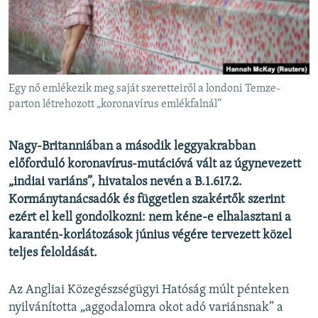
EURÓPAI UNIÓ
VILÁG
KLÍMAVÁLTOZÁS
A MÚLT TANULSÁGAI
Egy nő emlékezik meg saját szeretteiről a londoni Temze-
parton létrehozott „koronavírus emlékfalnál”
KÖVESSEN MINKET!
Nagy-Britanniában a második leggyakrabban
előforduló koronavírus-mutációvá vált az úgynevezett
„indiai variáns”, hivatalos nevén a B.1.617.2.
Valamennyi RFE/RL weboldal
Kormánytanácsadók és független szakértők szerint
ezért el kell gondolkozni: nem kéne-e elhalasztani a
karantén-korlátozások június végére tervezett közel
teljes feloldását.
Az Angliai Közegészségügyi Hatóság múlt pénteken
nyilvánította „aggodalomra okot adó variánsnak” a