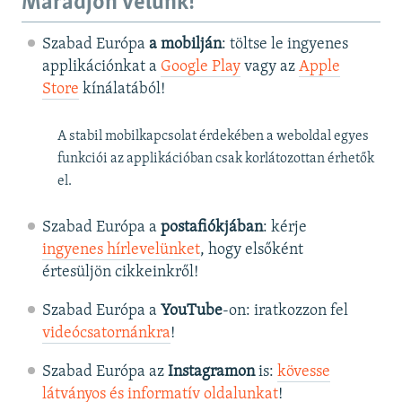
Maradjon velünk!
Szabad Európa
a mobilján
: töltse le ingyenes
applikációnkat a
Google Play
vagy az
Apple
Store
kínálatából!
A stabil mobilkapcsolat érdekében a weboldal egyes
funkciói az applikációban csak korlátozottan érhetők
el.
Szabad Európa a
postafiókjában
: kérje
ingyenes hírlevelünket
, hogy elsőként
értesüljön cikkeinkről!
Szabad Európa a
YouTube
-on: iratkozzon fel
videócsatornánkra
!
Szabad Európa az
Instagramon
is:
kövesse
látványos és informatív oldalunkat
! ​