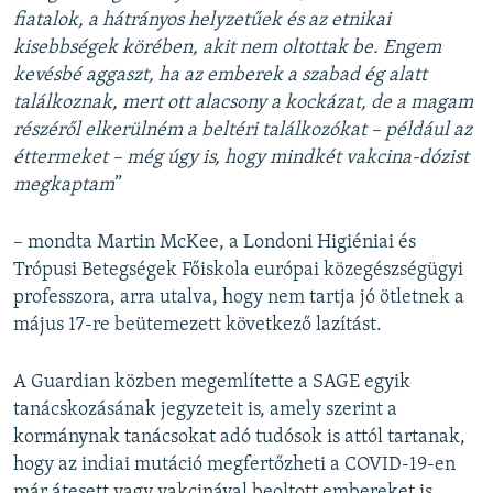
fiatalok, a hátrányos helyzetűek és az etnikai
kisebbségek körében, akit nem oltottak be. Engem
kevésbé aggaszt, ha az emberek a szabad ég alatt
találkoznak, mert ott alacsony a kockázat, de a magam
részéről elkerülném a beltéri találkozókat – például az
éttermeket – még úgy is, hogy mindkét vakcina-dózist
megkaptam
”
– mondta Martin McKee, a Londoni Higiéniai és
Trópusi Betegségek Főiskola európai közegészségügyi
professzora, arra utalva, hogy nem tartja jó ötletnek a
május 17-re beütemezett következő lazítást.
A Guardian közben megemlítette a SAGE egyik
tanácskozásának jegyzeteit is, amely szerint a
kormánynak tanácsokat adó tudósok is attól tartanak,
hogy az indiai mutáció megfertőzheti a COVID-19-en
már átesett vagy vakcinával beoltott embereket is.