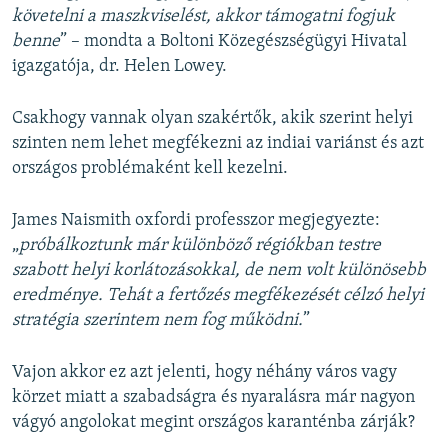
követelni a maszkviselést, akkor támogatni fogjuk
benne
” – mondta a Boltoni Közegészségügyi Hivatal
igazgatója, dr. Helen Lowey.
Csakhogy vannak olyan szakértők, akik szerint helyi
szinten nem lehet megfékezni az indiai variánst és azt
országos problémaként kell kezelni.
James Naismith oxfordi professzor megjegyezte:
„
próbálkoztunk már különböző régiókban testre
szabott helyi korlátozásokkal, de nem volt különösebb
eredménye. Tehát a fertőzés megfékezését célzó helyi
stratégia szerintem nem fog működni.
”
Vajon akkor ez azt jelenti, hogy néhány város vagy
körzet miatt a szabadságra és nyaralásra már nagyon
vágyó angolokat megint országos karanténba zárják?