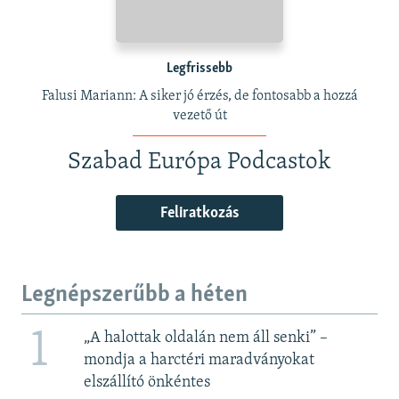
Legfrissebb
Falusi Mariann: A siker jó érzés, de fontosabb a hozzá
vezető út
Szabad Európa Podcastok
Feliratkozás
Legnépszerűbb a héten
1
„A halottak oldalán nem áll senki” –
mondja a harctéri maradványokat
elszállító önkéntes