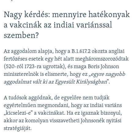
Nagy kérdés: mennyire hatékonyak
a vakcinák az indiai variánssal
szemben?
Az aggodalom alapja, hogy a B.1.617.2 okozta angliai
fertőzéses esetek egy hét alatt megháromszorozódtak
(520-ról 1723-ra ugrottak), és maga Boris Johnson
miniszterelnök is elismerte, hogy ez „
egyre nagyobb
aggodalmat vált ki az Egyesült Királyságban
”.
A tudósok aggódnak, de egyelőre nem tudják
egyértelműen megmondani, hogy az indiai variáns
„kicselezi-e” a vakcinákat. Ha ez igaznak bizonyul,
akkor az komolyan visszavetheti Johnsonék nyitási
stratégiáját.