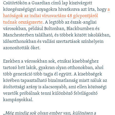
Csütörtökön a Guardian című lap kiszivárgott
közegészségügyi anyagokra hivatkozva azt írta, hogy
a
hatóságok az indiai vírusvariáns 48 gócpontjáról
tudnak országszerte
. A legtöbb az észak-angliai
városokban, például Boltonban, Blackburnben és
Manchesterben található, és többek között iskolákban,
idősotthonokban és vallási szertartások színhelyein
azonosították őket.
Ezekben a városokban sok, etnikai kisebbséghez
tartozó brit lakik, gyakran olyan otthonokban, ahol
több generáció több tagja él együtt. A kisebbségek
körében tapasztalható bizalmatlanság miatt náluk az
átoltottsági arány is alacsonyabb, ami ellen közösségi
vezetők próbálnak tenni különböző felvilágosító
kampányokkal.
„
Még mindig sok olyan ember van, különösen a