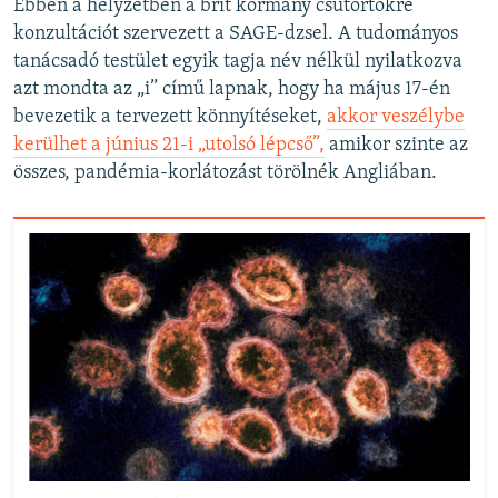
Ebben a helyzetben a brit kormány csütörtökre
konzultációt szervezett a SAGE-dzsel. A tudományos
tanácsadó testület egyik tagja név nélkül nyilatkozva
azt mondta az „i” című lapnak, hogy ha május 17-én
bevezetik a tervezett könnyítéseket,
akkor veszélybe
kerülhet a június 21-i „utolsó lépcső”,
amikor szinte az
összes, pandémia-korlátozást törölnék Angliában.