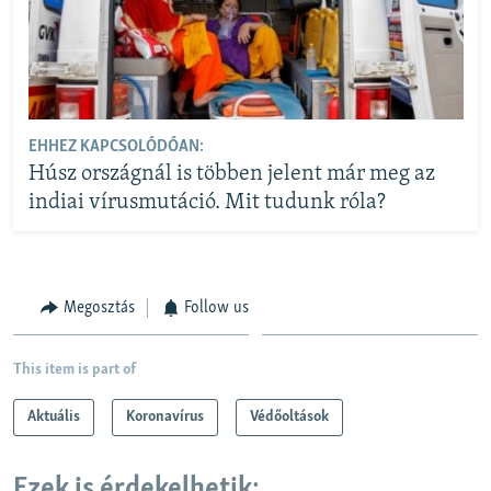
EHHEZ KAPCSOLÓDÓAN:
Húsz országnál is többen jelent már meg az
indiai vírusmutáció. Mit tudunk róla?
Megosztás
Follow us
This item is part of
Aktuális
Koronavírus
Védőoltások
Ezek is érdekelhetik: