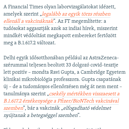
A Financial Times olyan laborvizsgálatokat idézett,
amelyek szerint „
legalább az egyik törzs részben
ellenáll a vakcináknak
”. Az FT megemlítette: a
tudósokat aggasztják azok az indiai hírek, miszerint
mindkét védőoltást megkapott embereket fertőzött
meg a B.1.617.2 változat.
Delhi egyik idősotthonában például az AstraZeneca-
szérummal teljesen beoltott 33 dolgozó covid-tesztje
lett pozitív – mondta Ravi Gupta, a Cambridge Egyetem
klinikai mikrobiológia professzora. Gupta csapatának
új – de a tudományos ellenőrzésen még át nem ment –
tanulmánya szerint „
csekély mértékben visszaesett a
B.1.617.2 érzékenysége a Pfizer/BioNTech vakcinával
szemben
”, bár a vakcinák „
elfogadható védelmet
nyújtanak a betegséggel szemben
”.