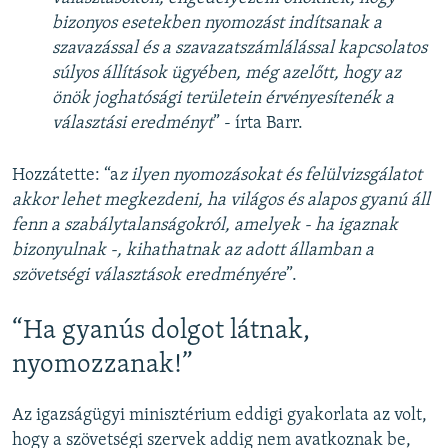
bizonyos esetekben nyomozást indítsanak a
szavazással és a szavazatszámlálással kapcsolatos
súlyos állítások ügyében, még azelőtt, hogy az
önök joghatósági területein érvényesítenék a
választási eredményt
” - írta Barr.
Hozzátette: “a
z ilyen nyomozásokat és felülvizsgálatot
akkor lehet megkezdeni, ha világos és alapos gyanú áll
fenn a szabálytalanságokról, amelyek - ha igaznak
bizonyulnak -, kihathatnak az adott államban a
szövetségi választások eredményére
”.
“Ha gyanús dolgot látnak,
nyomozzanak!”
Az igazságügyi minisztérium eddigi gyakorlata az volt,
hogy a szövetségi szervek addig nem avatkoznak be,