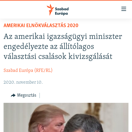
Akadálymentes
mód
Ugrás
AMERIKAI ELNÖKVÁLASZTÁS 2020
a
NAPIRENDEN
Az amerikai igazságügyi miniszter
fő
AKTUÁLIS
oldalra
engedélyezte az állítólagos
PODCASTOK
Ugrás
választási csalások kivizsgálását
a
VIDEÓK
tartalomjegyzékre
Szabad Európa (RFE/RL)
ELEMZŐ
Ugrás
a
2020. november 10.
NER15
keresésre
SZABADON
Megosztás
TÁRSADALOM
DEMOKRÁCIA
A PÉNZ NYOMÁBAN