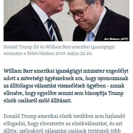
EURÓPAI UNIÓ
VILÁG
KLÍMAVÁLTOZÁS
A MÚLT TANULSÁGAI
Donald Trump (b) és William Barr amerikai igazságügyi
KÖVESSEN MINKET!
miniszter a Fehér Házban 2019. május 22-én.
William Barr amerikai igazságügyi miniszter engedélyt
adott a szövetségi ügyészeknek ara, hogy nyomozzanak
Valamennyi RFE/RL weboldal
az állítólagos választási visszaélések ügyében - annak
ellenére, hogy egyelőre semmi sem bizonyítja Trump
elnök csalásról szóló állításait.
Donald Trump amerikai elnök továbbra sem hajlandó
elfogadni, hogy elvesztette az elnökválasztást, és azt
állítja: széleskörű választási csalások történtek több