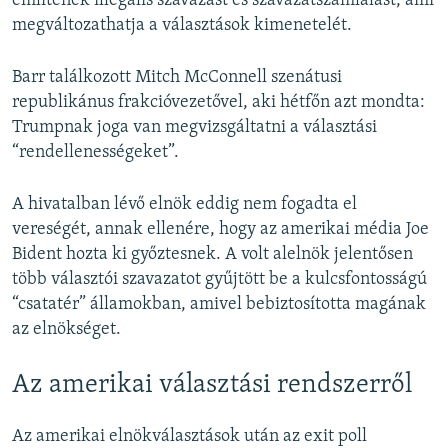
említenek illegális szavazást és szavazatszámlálást, ami
megváltozathatja a választások kimenetelét.
Barr találkozott Mitch McConnell szenátusi
republikánus frakcióvezetővel, aki hétfőn azt mondta:
Trumpnak joga van megvizsgáltatni a választási
“rendellenességeket”.
A hivatalban lévő elnök eddig nem fogadta el
vereségét, annak ellenére, hogy az amerikai média Joe
Bident hozta ki győztesnek. A volt alelnök jelentősen
több választói szavazatot gyűjtött be a kulcsfontosságú
“csatatér” államokban, amivel bebiztosította magának
az elnökséget.
Az amerikai választási rendszerről
Az amerikai elnökválasztások után az exit poll