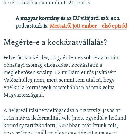
közé tartozik a már említett 21 pont is.
A magyar kormány és az EU vitájáról szól ez a
podcastunk is: ​
Messziről jött ember – első epizód
Megérte-e a kockázatvállalás?
Felvetődik a kérdés, hogy érdemes volt-e az ukrán
pénzügyi csomag elfogadását kockáztatni a
meglehetősen sovány, 1,2 milliárd eurós javításért.
Valószínűleg nem, mert semmi sem utal rá, hogy
enélkül a kormányok mostohábban bántak volna
Magyarországgal.
A helyreállítási terv elfogadása a bizottsági javaslat
után már csak formalitás volt (most egyedül a holland
kormány tartózkodott). Korábban már írtunk róla,
hogy számos tagállam eleve egyetértett a magyar