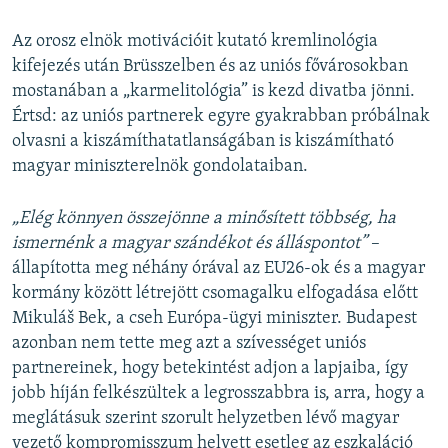
Az orosz elnök motivációit kutató kremlinológia
kifejezés után Brüsszelben és az uniós fővárosokban
mostanában a „karmelitológia” is kezd divatba jönni.
Értsd: az uniós partnerek egyre gyakrabban próbálnak
olvasni a kiszámíthatatlanságában is kiszámítható
magyar miniszterelnök gondolataiban.
„Elég könnyen összejönne a minősített többség, ha
ismernénk a magyar szándékot és álláspontot”
–
állapította meg néhány órával az EU26-ok és a magyar
kormány között létrejött csomagalku elfogadása előtt
Mikuláš Bek, a cseh Európa-ügyi miniszter. Budapest
azonban nem tette meg azt a szívességet uniós
partnereinek, hogy betekintést adjon a lapjaiba, így
jobb híján felkészültek a legrosszabbra is, arra, hogy a
meglátásuk szerint szorult helyzetben lévő magyar
vezető kompromisszum helyett esetleg az eszkaláció