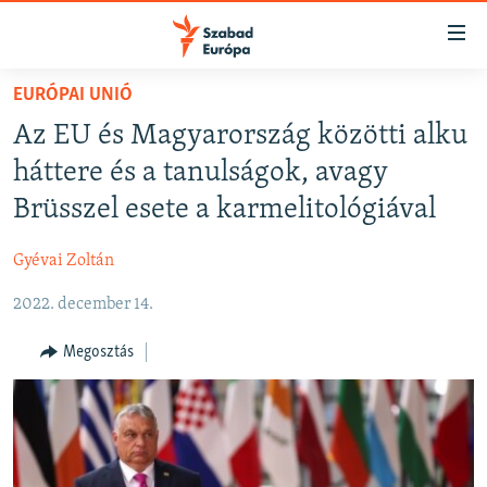
Akadálymentes
mód
Ugrás
EURÓPAI UNIÓ
a
NAPIRENDEN
Az EU és Magyarország közötti alku
fő
AKTUÁLIS
oldalra
háttere és a tanulságok, avagy
FELIRATKOZÁS
PODCASTOK
Ugrás
Brüsszel esete a karmelitológiával
a
VIDEÓK
tartalomjegyzékre
Gyévai Zoltán
Spotify
ELEMZŐ
Ugrás
a
2022. december 14.
NER15
Feliratkozás
keresésre
SZABADON
Megosztás
TÁRSADALOM
DEMOKRÁCIA
A PÉNZ NYOMÁBAN