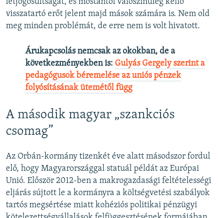
létjogosultságát, és mostantól valószínűleg kellő
visszatartó erőt jelent majd mások számára is. Nem old
meg minden problémát, de erre nem is volt hivatott.
Árukapcsolás nemcsak az okokban, de a
következményekben is: ​
Gulyás Gergely szerint a
pedagógusok béremelése az uniós pénzek
folyósításának ütemétől függ
A második magyar „szankciós
csomag”
Az Orbán-kormány tizenkét éve alatt másodszor fordul
elő, hogy Magyarországgal statuál példát az Európai
Unió. Először 2012-ben a makrogazdasági feltételességi
eljárás sújtott le a kormányra a költségvetési szabályok
tartós megsértése miatt kohéziós politikai pénzügyi
kötelezettségvállalások felfüggesztésének formájában.