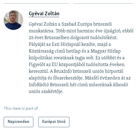
Gyévai Zoltán
Gyévai Zoltán a Szabad Európa brüsszeli
munkatársa. Több mint harminc éve újságíró, ebből
25 évet Brüsszelben dolgozott tudósítóként.
Pályáját az Esti Hírlapnál kezdte, majd a
Köztársaság című hetilap és a Magyar Hírlap
külpolitikai rovatának tagja volt. Ez utóbbit és a
Figyelőt az EU központjából tudósította éveken
keresztül. A BruxInfo brüsszeli uniós hírportál
alapítója és főszerkesztője. Másfél évtizeden át az
InfoRádió Brüsszeli hét című műsorának állandó
uniós szakértője.
This item is part of
Napirenden
Európai Unió