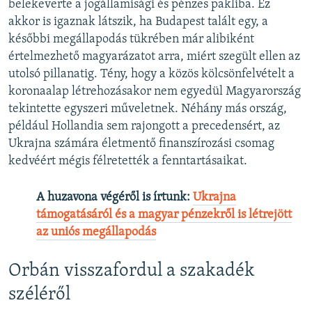
belekeverte a jogállamisági és pénzes pakliba. Ez
akkor is igaznak látszik, ha Budapest talált egy, a
későbbi megállapodás tükrében már alibiként
értelmezhető magyarázatot arra, miért szegült ellen az
utolsó pillanatig. Tény, hogy a közös kölcsönfelvételt a
koronaalap létrehozásakor nem egyedül Magyarország
tekintette egyszeri műveletnek. Néhány más ország,
például Hollandia sem rajongott a precedensért, az
Ukrajna számára életmentő finanszírozási csomag
kedvéért mégis félretették a fenntartásaikat.
A huzavona végéről is írtunk:
Ukrajna
támogatásáról és a magyar pénzekről is létrejött
az uniós megállapodás
Orbán visszafordul a szakadék
széléről