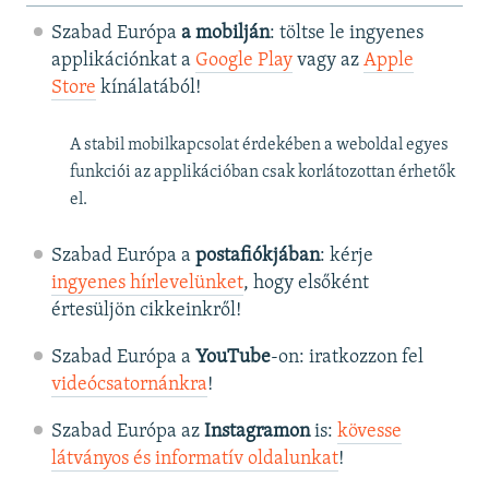
Szabad Európa
a mobilján
: töltse le ingyenes
applikációnkat a
Google Play
vagy az
Apple
Store
kínálatából!
A stabil mobilkapcsolat érdekében a weboldal egyes
funkciói az applikációban csak korlátozottan érhetők
el.
Szabad Európa a
postafiókjában
: kérje
ingyenes hírlevelünket
, hogy elsőként
értesüljön cikkeinkről!
Szabad Európa a
YouTube
-on: iratkozzon fel
videócsatornánkra
!
Szabad Európa az
Instagramon
is:
kövesse
látványos és informatív oldalunkat
! ​