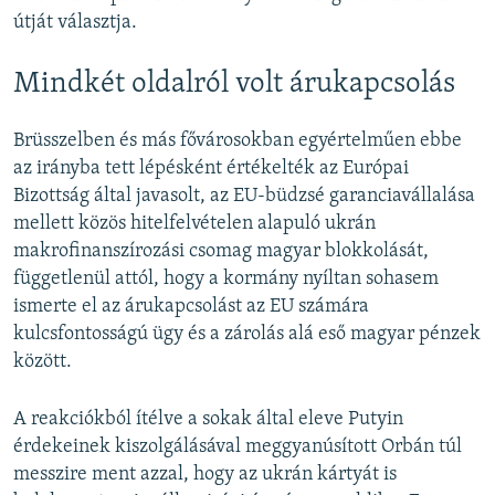
útját választja.
Mindkét oldalról volt árukapcsolás
Brüsszelben és más fővárosokban egyértelműen ebbe
az irányba tett lépésként értékelték az Európai
Bizottság által javasolt, az EU-büdzsé garanciavállalása
mellett közös hitelfelvételen alapuló ukrán
makrofinanszírozási csomag magyar blokkolását,
függetlenül attól, hogy a kormány nyíltan sohasem
ismerte el az árukapcsolást az EU számára
kulcsfontosságú ügy és a zárolás alá eső magyar pénzek
között.
A reakciókból ítélve a sokak által eleve Putyin
érdekeinek kiszolgálásával meggyanúsított Orbán túl
messzire ment azzal, hogy az ukrán kártyát is