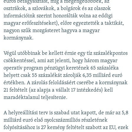
eurós befagyasztást, míg a megengedőbbek, az
osztrákok, a szlovákok, a bolgárok és az olaszok
információink szerint honorálták volna az eddigi
magyar erőfeszítéseket), előre egyeztették a taktikát,
nagyon szűk mozgásteret hagyva a magyar
kormánynak.
Végül utóbbinak be kellett érnie egy tíz százalékpontos
csökkentéssel, ami azt jelenti, hogy három magyar
operatív program pénzügyi keretének 65 százaléka
helyett csak 55 százalékát zárolják 6,35 milliárd euró
értékben. A zárolás feloldásáért cserébe a kormánynak
21 feltételt (az alapja a vállalt 17 intézkedés) kell
maradéktalanul teljesítenie.
A helyreállítási terv is szabad utat kapott, de már az 5,8
milliárd euró első nyolcszázmilliós részletének
folyósításához is 27 kemény feltételt szabott az EU, ezek