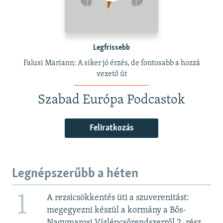
Legfrissebb
Falusi Mariann: A siker jó érzés, de fontosabb a hozzá
vezető út
Szabad Európa Podcastok
Feliratkozás
Legnépszerűbb a héten
1
A rezsicsökkentés üti a szuverenitást:
megegyezni készül a kormány a Bős-
Nagymarosi Vízlépcsőrendszerről 2. rész