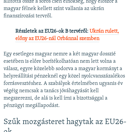
állította össze a soros cseh elnökség, hogy először a
magyar félnek kellett színt vallania az ukrán
finanszírozási tervről.
Részletek az EU26-ok B tervéről:
Ukrán rulett,
előny az EU26-nál Orbánnal szemben
Egy esetleges magyar nemre a két magyar dosszié
esetében is előre borítékolhatóan nem lett volna a
válasz, egyre közelebb sodorva a magyar kormányt a
helyreállítási pénzeknél egy közel nyolcvanszázalékos
forrásvesztéshez. A szabályok értelmében ugyanis év
végéig nemcsak a tanács jóváhagyását kell
megszerezni, de alá is kell írni a bizottsággal a
pénzügyi megállapodást.
Szűk mozgásteret hagytak az EU26-