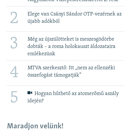
2
Elege van Csányi Sándor OTP-vezérnek az
újabb adókból
3
Még az újszülötteket is meszesgödörbe
dobták – a roma holokauszt áldozataira
emlékezünk
4
MTVA szerkesztő: Itt „nem az ellenzéki
összefogást támogatják”
5
Hogyan hűthető az atomerőmű aszály
idején?
Maradjon velünk!