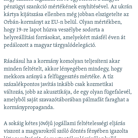
pénzügyi szankció mértékének enyhítésével. Az ukrán
kártya kijátszása ellenben még jobban elszigetelte az
Orbán-kormányt az EU-n belül. Olyan mértékben,
hogy 19-re lapot húzva veszélybe sodorta a
helyreállítási forrásokat, amelyekért másfél éven át
pedálozott a magyar tárgyalódelegáció.
Ráadásul ha a kormány komolyan teljesíteni akar
minden feltételt, akkor lényegében mindegy, hogy
mekkora arányú a felfüggesztés mértéke. A tíz
százalékpontos javítás inkább csak kozmetikai
változás, jobb az akusztikája, de egy olyan fügefalevél,
amelyből saját szavazótáborában pálmafát faraghat a
kormánypropaganda.
A sokáig kétes jövőjű jogállami feltételességi eljárás
viszont a magyarokról szóló döntés fényében igazolta