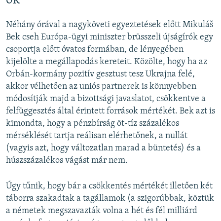
ok
Néhány órával a nagyköveti egyeztetések előtt Mikuláš
Bek cseh Európa-ügyi miniszter brüsszeli újságírók egy
csoportja előtt óvatos formában, de lényegében
kijelölte a megállapodás kereteit. Közölte, hogy ha az
Orbán-kormány pozitív gesztust tesz Ukrajna felé,
akkor vélhetően az uniós partnerek is könnyebben
módosítják majd a bizottsági javaslatot, csökkentve a
felfüggesztés által érintett források mértékét. Bek azt is
kimondta, hogy a pénzbírság öt-tíz százalékos
mérséklését tartja reálisan elérhetőnek, a nullát
(vagyis azt, hogy változatlan marad a büntetés) és a
húszszázalékos vágást már nem.
Úgy tűnik, hogy bár a csökkentés mértékét illetően két
táborra szakadtak a tagállamok (a szigorúbbak, köztük
a németek megszavazták volna a hét és fél milliárd