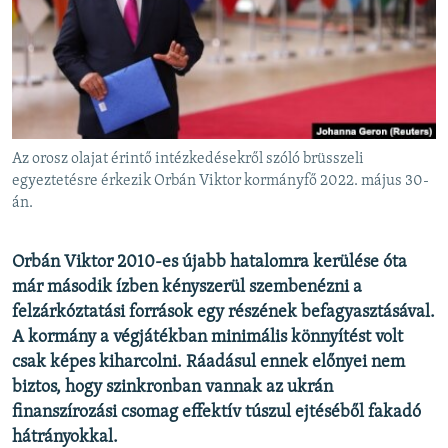
EURÓPAI UNIÓ
VILÁG
KLÍMAVÁLTOZÁS
A MÚLT TANULSÁGAI
Az orosz olajat érintő intézkedésekről szóló brüsszeli
KÖVESSEN MINKET!
egyeztetésre érkezik Orbán Viktor kormányfő 2022. május 30-
án.
Orbán Viktor 2010-es újabb hatalomra kerülése óta
Valamennyi RFE/RL weboldal
már második ízben kényszerül szembenézni a
felzárkóztatási források egy részének befagyasztásával.
A kormány a végjátékban minimális könnyítést volt
csak képes kiharcolni. Ráadásul ennek előnyei nem
biztos, hogy szinkronban vannak az ukrán
finanszírozási csomag effektív túszul ejtéséből fakadó
hátrányokkal.