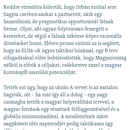
Keddre virradóra kiderült, hogy Orbán ezúttal sem
hagyta cserben azokat a partnereit, akik egy
hazardírozó, de pragmatikus opportunistát látnak
benne. Olyat, aki ugyan folytonosan feszegeti a
kereteket, de végül a falnak ütközve képes racionális
döntéseket hozni. Ebben persze ezúttal az is segített,
hogy az EU26-ok ügyes taktikai húzással, egy B terv
elfogadásával előre bebiztosították, hogy Magyarország
nélkül is elérik a céljukat, csökkentve ezzel a magyar
kormányfő zsarolási potenciálját.
Tették ezt úgy, hogy az ukrán A tervet is az asztalon
hagyták, sőt – ha már így áll a dolog – egy nagy
csomagba tették a magyar helyreállítási tervvel, a
magyar források egy részének felfüggesztésével és a
globális minimumadóval. A sorsdöntőnek szánt
nagyköveti ülés napirendjét pedig taktikusan úgy