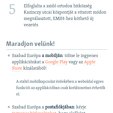
5
Elfoglalta a zsidó ortodox hitközség
Kazinczy utcai központját a vitatott módon
megválasztott, EMIH-hez köthető új
vezetés
Maradjon velünk!
Szabad Európa
a mobilján
: töltse le ingyenes
applikációnkat a
Google Play
vagy az
Apple
Store
kínálatából!
A stabil mobilkapcsolat érdekében a weboldal egyes
funkciói az applikációban csak korlátozottan érhetők
el.
Szabad Európa a
postafiókjában
: kérje