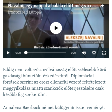
Navalnij egy nappal a halála előtt még viccelődött a bíróságon
Írta:
Szabad Európa
Jelenleg nincs elérhető tartalom
Auto
0:00
0:28
240p
Eddig nem volt szó a nyilvánosság előtt szélesebb körű
360p
gazdasági büntetőintézkedésekről. Diplomáciai
Auto
240p
360p
480p
480p
források szerint az orosz ellenzéki vezető feltételezett
720p
meggyilkolása miatti szankciók előterjesztésére csak
720p
1080p
később fog sor kerülni.
1080p
Annalena Baerbock német külügyminiszter reményét