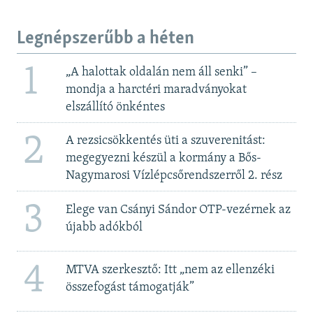
Legnépszerűbb a héten
1
„A halottak oldalán nem áll senki” –
mondja a harctéri maradványokat
elszállító önkéntes
2
A rezsicsökkentés üti a szuverenitást:
megegyezni készül a kormány a Bős-
Nagymarosi Vízlépcsőrendszerről 2. rész
3
Elege van Csányi Sándor OTP-vezérnek az
újabb adókból
4
MTVA szerkesztő: Itt „nem az ellenzéki
összefogást támogatják”