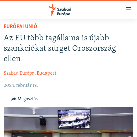
Akadálymentes
mód
Ugrás
EURÓPAI UNIÓ
a
NAPIRENDEN
Az EU több tagállama is újabb
fő
AKTUÁLIS
oldalra
szankciókat sürget Oroszország
FELIRATKOZÁS
PODCASTOK
Ugrás
ellen
a
VIDEÓK
tartalomjegyzékre
Szabad Európa, Budapest
Spotify
ELEMZŐ
Ugrás
a
2024. február 19.
NER15
Feliratkozás
keresésre
SZABADON
Megosztás
TÁRSADALOM
DEMOKRÁCIA
A PÉNZ NYOMÁBAN