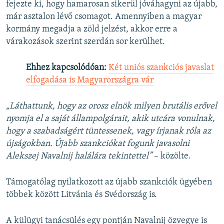
fejezte ki, hogy hamarosan sikerül jóváhagyni az újabb,
már asztalon lévő csomagot. Amennyiben a magyar
kormány megadja a zöld jelzést, akkor erre a
várakozások szerint szerdán sor kerülhet.
Ehhez kapcsolódóan:
Két uniós szankciós javaslat
elfogadása is Magyarországra vár
„Láthattunk, hogy az orosz elnök milyen brutális erővel
nyomja el a saját állampolgárait, akik utcára vonulnak,
hogy a szabadságért tüntessenek, vagy írjanak róla az
újságokban. Újabb szankciókat fogunk javasolni
Alekszej Navalnij halálára tekintettel”
– közölte.
Támogatólag nyilatkozott az újabb szankciók ügyében
többek között Litvánia és Svédország is.
A külügyi tanácsülés egy pontján Navalnij özvegye is