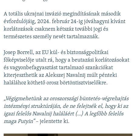
A totális ukrajnai invázió megindításának második
évfordulójáig, 2024. február 24-ig jóváhagyni kívánt
korlátozások csaknem kétszáz további jogi és
természetes személy nevét tartalmaznák.
Josep Borrell, az EU kül- és biztonságpolitikai
főképviselője utalt rá, hogy a beutazási korlátozásokat
és vagyonbefagyasztást tartalmazó szankciókat
kiterjeszthetik az Alekszej Navalnij múlt pénteki
halálához köthető orosz börtöntisztviselőkre.
„Végigmehetünk az oroszországi büntetés-végrehajtás
intézményi struktúráján, de ne felejtsék el, hogy ki az
igazi felelős Navalnij haláláért (…) A legfőbb felelős
maga Putyin”
– jelentette ki.