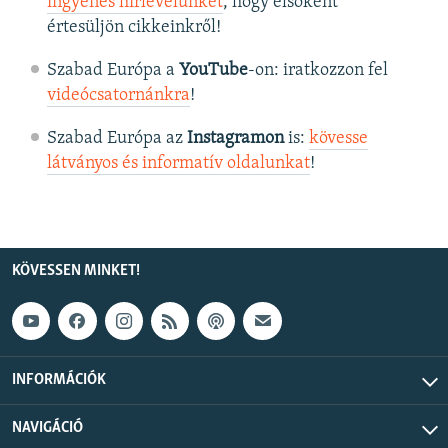
ingyenes hírlevelünket
, hogy elsőként
értesüljön cikkeinkről!
Szabad Európa a
YouTube
-on: iratkozzon fel
videócsatornánkra
!
Szabad Európa az
Instagramon
is:
kövesse
látványos és informatív oldalunkat
! ​
KÖVESSEN MINKET!
INFORMÁCIÓK
NAVIGÁCIÓ