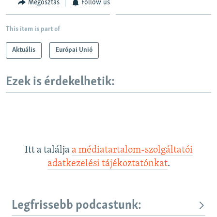
Megosztás
Follow us
This item is part of
Aktuális
Európai Unió
Ezek is érdekelhetik:
Itt a találja
a médiatartalom-szolgáltatói
adatkezelési tájékoztatónkat
.
Legfrissebb podcastunk: