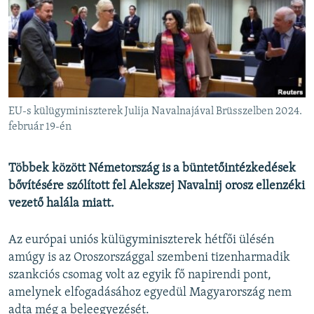
EURÓPAI UNIÓ
VILÁG
KLÍMAVÁLTOZÁS
A MÚLT TANULSÁGAI
EU-s külügyminiszterek Julija Navalnajával Brüsszelben 2024.
KÖVESSEN MINKET!
február 19-én
Többek között Németország is a büntetőintézkedések
bővítésére szólított fel Alekszej Navalnij orosz ellenzéki
Valamennyi RFE/RL weboldal
vezető halála miatt.
Az európai uniós külügyminiszterek hétfői ülésén
amúgy is az Oroszországgal szembeni tizenharmadik
szankciós csomag volt az egyik fő napirendi pont,
amelynek elfogadásához egyedül Magyarország nem
adta még a beleegyezését.