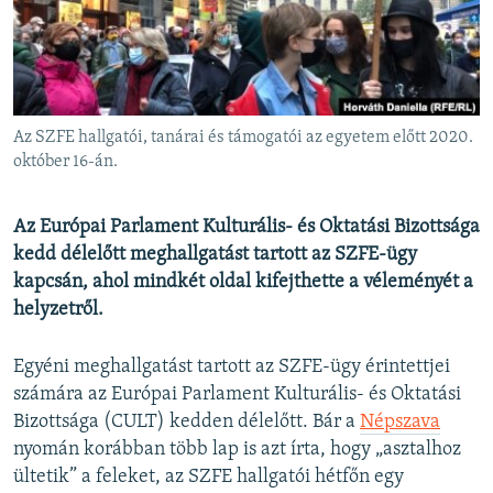
EURÓPAI UNIÓ
VILÁG
KLÍMAVÁLTOZÁS
A MÚLT TANULSÁGAI
Az SZFE hallgatói, tanárai és támogatói az egyetem előtt 2020.
október 16-án.
KÖVESSEN MINKET!
Az Európai Parlament Kulturális- és Oktatási Bizottsága
kedd délelőtt meghallgatást tartott az SZFE-ügy
kapcsán, ahol mindkét oldal kifejthette a véleményét a
Valamennyi RFE/RL weboldal
helyzetről.
Egyéni meghallgatást tartott az SZFE-ügy érintettjei
számára az Európai Parlament Kulturális- és Oktatási
Bizottsága (CULT) kedden délelőtt. Bár a
Népszava
nyomán korábban több lap is azt írta, hogy „asztalhoz
ültetik” a feleket, az SZFE hallgatói hétfőn egy