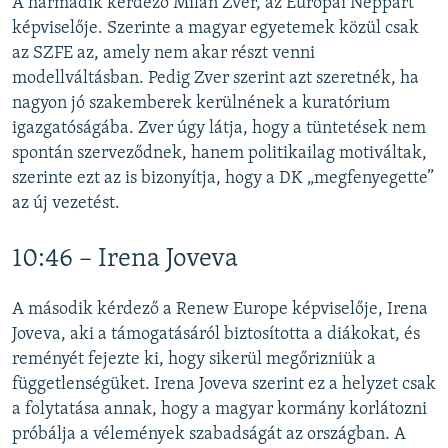
A harmadik kérdező Milan Zver, az Európai Néppárt
képviselője. Szerinte a magyar egyetemek közül csak
az SZFE az, amely nem akar részt venni
modellváltásban. Pedig Zver szerint azt szeretnék, ha
nagyon jó szakemberek kerülnének a kuratórium
igazgatóságába. Zver úgy látja, hogy a tüntetések nem
spontán szerveződnek, hanem politikailag motiváltak,
szerinte ezt az is bizonyítja, hogy a DK „megfenyegette”
az új vezetést.
10:46 – Irena Joveva
A második kérdező a Renew Europe képviselője, Irena
Joveva, aki a támogatásáról biztosította a diákokat, és
reményét fejezte ki, hogy sikerül megőrizniük a
függetlenségüket. Irena Joveva szerint ez a helyzet csak
a folytatása annak, hogy a magyar kormány korlátozni
próbálja a vélemények szabadságát az országban. A