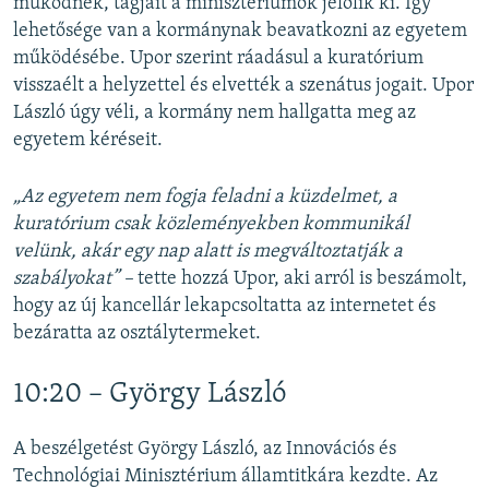
működnek, tagjait a minisztériumok jelölik ki. Így
lehetősége van a kormánynak beavatkozni az egyetem
működésébe. Upor szerint ráadásul a kuratórium
visszaélt a helyzettel és elvették a szenátus jogait. Upor
László úgy véli, a kormány nem hallgatta meg az
egyetem kéréseit.
„Az egyetem nem fogja feladni a küzdelmet, a
kuratórium csak közleményekben kommunikál
velünk, akár egy nap alatt is megváltoztatják a
szabályokat” –
tette hozzá Upor, aki arról is beszámolt,
hogy az új kancellár lekapcsoltatta az internetet és
bezáratta az osztálytermeket.
10:20 – György László
A beszélgetést György László, az Innovációs és
Technológiai Minisztérium államtitkára kezdte. Az