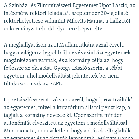
A Színház- és Filmművészeti Egyetemet Upor László, az
intézmény rektori feladatait szeptember 30-ig ellátó
rektorhelyettese valamint Milovits Hanna, a hallgatói
önkormányzat elnökhelyettese képviselte.
A meghallgatáson az ITM államtitkára azzal érvelt,
hogy a világon a legjobb filmes és színházi egyetemek
magánkézben vannak, és a kormány célja az, hogy
fejlessze az oktatást. György László szerint a többi
egyetem, ahol modellváltást jelentettek be, nem
tiltakozott, csak az SZFE.
Upor László szerint szó sincs arról, hogy "privatizálták"
az egyetemet, mivel a kuratórium állami pénzt kap, a
tagjait a kormány nevezte ki. Upor szerint minden
autonómiát elveszített az egyetem a modellváltással.
Mint mondta, nem véletlen, hogy a diákok elfoglalták
az egyetemet és az oktatók lemondtak. Milovits Hanna