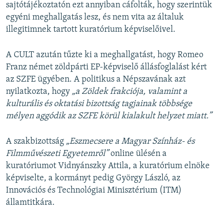
sajtótájékoztatón ezt annyiban cáfolták, hogy szerintük
egyéni meghallgatás lesz, és nem vita az általuk
illegitimnek tartott kuratórium képviselőivel.
A CULT azután tűzte ki a meghallgatást, hogy Romeo
Franz német zöldpárti EP-képviselő állásfoglalást kért
az SZFE ügyében. A politikus a Népszavának azt
nyilatkozta, hogy
„a Zöldek frakciója, valamint a
kulturális és oktatási bizottság tagjainak többsége
mélyen aggódik az SZFE körül kialakult helyzet miatt.”
A szakbizottság
„Eszmecsere a Magyar Színház- és
Filmművészeti Egyetemről”
online ülésén a
kuratóriumot Vidnyánszky Attila, a kuratórium elnöke
képviselte, a kormányt pedig György László, az
Innovációs és Technológiai Minisztérium (ITM)
államtitkára.