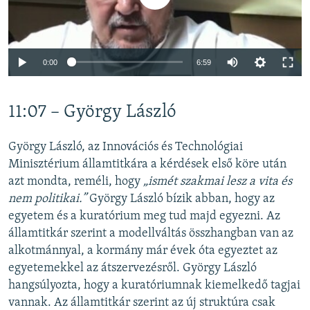
Auto
0:00
6:59
240p
11:07 – György László
360p
Auto
240p
360p
480p
480p
György László, az Innovációs és Technológiai
720p
Minisztérium államtitkára a kérdések első köre után
720p
1080p
azt mondta, reméli, hogy
„ismét szakmai lesz a vita és
1080p
nem politikai.”
György László bízik abban, hogy az
egyetem és a kuratórium meg tud majd egyezni. Az
államtitkár szerint a modellváltás összhangban van az
alkotmánnyal, a kormány már évek óta egyeztet az
egyetemekkel az átszervezésről. György László
hangsúlyozta, hogy a kuratóriumnak kiemelkedő tagjai
vannak. Az államtitkár szerint az új struktúra csak