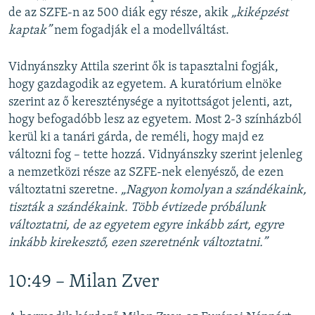
de az SZFE-n az 500 diák egy része, akik
„kiképzést
kaptak”
nem fogadják el a modellváltást.
Vidnyánszky Attila szerint ők is tapasztalni fogják,
hogy gazdagodik az egyetem. A kuratórium elnöke
szerint az ő kereszténysége a nyitottságot jelenti, azt,
hogy befogadóbb lesz az egyetem. Most 2-3 színházból
kerül ki a tanári gárda, de reméli, hogy majd ez
változni fog – tette hozzá. Vidnyánszky szerint jelenleg
a nemzetközi része az SZFE-nek elenyésző, de ezen
változtatni szeretne.
„Nagyon komolyan a szándékaink,
tiszták a szándékaink. Több évtizede próbálunk
változtatni, de az egyetem egyre inkább zárt, egyre
inkább kirekesztő, ezen szeretnénk változtatni.”
10:49 – Milan Zver