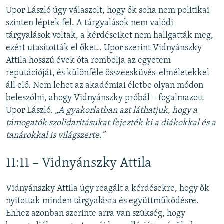
Upor László úgy válaszolt, hogy ők soha nem politikai
szinten léptek fel. A tárgyalások nem valódi
tárgyalások voltak, a kérdéseiket nem hallgatták meg,
ezért utasították el őket.. Upor szerint Vidnyánszky
Attila hosszú évek óta rombolja az egyetem
reputációját, és különféle összeesküvés-elméletekkel
áll elő. Nem lehet az akadémiai életbe olyan módon
beleszólni, ahogy Vidnyánszky próbál – fogalmazott
Upor László.
„A gyakorlatban azt láthatjuk, hogy a
támogatók szolidaritásukat fejezték ki a diákokkal és a
tanárokkal is világszerte.”
11:11 – Vidnyánszky Attila
Vidnyánszky Attila úgy reagált a kérdésekre, hogy ők
nyitottak minden tárgyalásra és együttműködésre.
Ehhez azonban szerinte arra van szükség, hogy