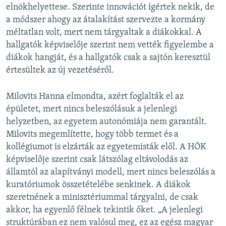
elnökhelyettese. Szerinte innovációt ígértek nekik, de
a módszer ahogy az átalakítást szervezte a kormány
méltatlan volt, mert nem tárgyaltak a diákokkal. A
hallgatók képviselője szerint nem vették figyelembe a
diákok hangját, és a hallgatók csak a sajtón keresztül
értesültek az új vezetéséről.
Milovits Hanna elmondta, azért foglalták el az
épületet, mert nincs beleszólásuk a jelenlegi
helyzetben, az egyetem autonómiája nem garantált.
Milovits megemlítette, hogy több termet és a
kollégiumot is elzárták az egyetemisták elől. A HÖK
képviselője szerint csak látszólag eltávolodás az
államtól az alapítványi modell, mert nincs beleszólás a
kuratóriumok összetételébe senkinek. A diákok
szeretnének a minisztériummal tárgyalni, de csak
akkor, ha egyenlő félnek tekintik őket. „A jelenlegi
struktúrában ez nem valósul meg, ez az egész magyar