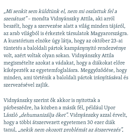
„Mi senkit sem küldtünk el, nem mi oszlattuk fel a
szenátust”
– mondta Vidnyánszky Attila, aki arról
beszélt, hogy a szervezése alatt a világ minden tájáról,
az arab világból is érkeztek társulatok Magyarországra.
A kuratórium elnöke úgy látja, hogy az október 23-ai
tüntetés a baloldali pártok kampánynyitó rendezvénye
volt, azért voltak olyan sokan. Vidnyánszky Attila
megismételte azokat a vádakat, hogy a diákokat előre
kiképezték az egyetemfoglalásra. Meggyőződése, hogy
minden, ami történik a baloldali pártok irányításával és
szervezésével zajlik.
Vidnyánszky szerint ők akkor is nyitottak a
párbeszédre, ha közben a másik fél, például Upor
László
„dehumanizálja őket”.
Vidnyánszky azzal érvelt,
hogy a többi átszervezett egyetemen 30 ezer diák
tanul,
„nekik nem okozott problémát az átszervezés”,