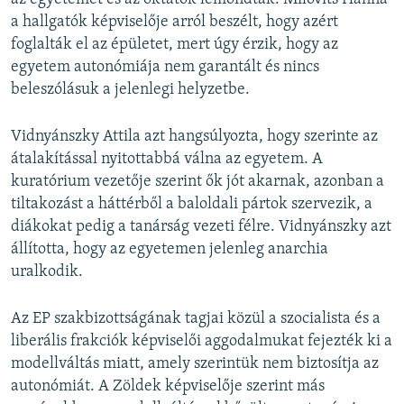
a hallgatók képviselője arról beszélt, hogy azért
foglalták el az épületet, mert úgy érzik, hogy az
egyetem autonómiája nem garantált és nincs
beleszólásuk a jelenlegi helyzetbe.
Vidnyánszky Attila azt hangsúlyozta, hogy szerinte az
átalakítással nyitottabbá válna az egyetem. A
kuratórium vezetője szerint ők jót akarnak, azonban a
tiltakozást a háttérből a baloldali pártok szervezik, a
diákokat pedig a tanárság vezeti félre. Vidnyánszky azt
állította, hogy az egyetemen jelenleg anarchia
uralkodik.
Az EP szakbizottságának tagjai közül a szocialista és a
liberális frakciók képviselői aggodalmukat fejezték ki a
modellváltás miatt, amely szerintük nem biztosítja az
autonómiát. A Zöldek képviselője szerint más