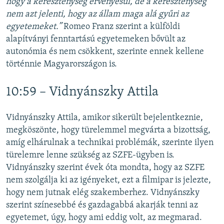
hogy a kereszténység érvényesül, de a kereszténység
nem azt jelenti, hogy az állam maga alá gyűri az
egyetemeket.”
Romeo Franz szerint a külföldi
alapítványi fenntartású egyetemeken bővült az
autonómia és nem csökkent, szerinte ennek kellene
történnie Magyarországon is.
10:59 – Vidnyánszky Attila
Vidnyánszky Attila, amikor sikerült bejelentkeznie,
megköszönte, hogy türelemmel megvárta a bizottság,
amíg elhárulnak a technikai problémák, szerinte ilyen
türelemre lenne szükség az SZFE-ügyben is.
Vidnyánszky szerint évek óta mondta, hogy az SZFE
nem szolgálja ki az igényeket, ezt a filmipar is jelezte,
hogy nem jutnak elég szakemberhez. Vidnyánszky
szerint színesebbé és gazdagabbá akarják tenni az
egyetemet, úgy, hogy ami eddig volt, az megmarad.