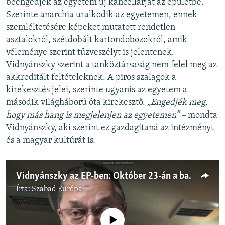
beengedjék az egyetem új kancellárját az épületbe.
Szerinte anarchia uralkodik az egyetemen, ennek
szemléltetésére képeket mutatott rendetlen
asztalokról, szétdobált kartondobozokról, amik
véleménye szerint tűzveszélyt is jelentenek.
Vidnyánszky szerint a tanköztársaság nem felel meg az
akkreditált feltételeknek. A piros szalagok a
kirekesztés jelei, szerinte ugyanis az egyetem a
második világháború óta kirekesztő.
„Engedjék meg,
hogy más hang is megjelenjen az egyetemen” –
mondta
Vidnyánszky, aki szerint ez gazdagítaná az intézményt
és a magyar kultúrát is.
Vidnyánszky az EP-ben: Október 23-án a baloldali pártok kampány nyitó gyűlést tartottak
Írta:
Szabad Európa
Jelenleg nincs elérhető tartalom