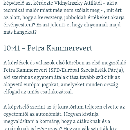
képviselő azt kérdezte Vidnyánszky Attilától – aki a
technikai malőr miatt még nem szólalt meg - , mit ért
az alatt, hogy a keresztény, jobboldali értékeket akarja
érvényesíteni? Ez azt jelenti-e, hogy elnyomnak majd
más hangokat?
10:41 – Petra Kammerevert
A kérdések és válaszok első körében az első megszólaló
Petra Kammerevert (SPD/Európai Szocialisták Pártja),
aki szerint az egyetem átalakítása tovább szűkítik az
alapvető európai jogokat, amelyeket minden ország
elfogad az uniós csatlakozással.
A képviselő szerint az új kuratórium teljesen elvette az
egyetemtől az autonómiát. Hogyan kívánja
megvalósítani a kormány, hogy a diákoknak és a
tanároknak is legye szava? Hogyan választották ki a