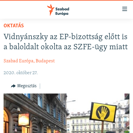
Akadálymentes
mód
Ugrás
OKTATÁS
a
NAPIRENDEN
Vidnyánszky az EP-bizottság előtt is
fő
AKTUÁLIS
oldalra
a baloldalt okolta az SZFE-ügy miatt
PODCASTOK
Ugrás
a
Szabad Európa, Budapest
VIDEÓK
tartalomjegyzékre
2020. október 27.
ELEMZŐ
Ugrás
a
NER15
Megosztás
keresésre
SZABADON
TÁRSADALOM
DEMOKRÁCIA
A PÉNZ NYOMÁBAN