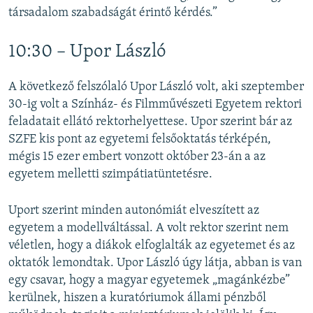
társadalom szabadságát érintő kérdés.”
10:30 – Upor László
A következő felszólaló Upor László volt, aki szeptember
30-ig volt a Színház- és Filmművészeti Egyetem rektori
feladatait ellátó rektorhelyettese. Upor szerint bár az
SZFE kis pont az egyetemi felsőoktatás térképén,
mégis 15 ezer embert vonzott október 23-án a az
egyetem melletti szimpátiatüntetésre.
Uport szerint minden autonómiát elveszített az
egyetem a modellváltással. A volt rektor szerint nem
véletlen, hogy a diákok elfoglalták az egyetemet és az
oktatók lemondtak. Upor László úgy látja, abban is van
egy csavar, hogy a magyar egyetemek „magánkézbe”
kerülnek, hiszen a kuratóriumok állami pénzből