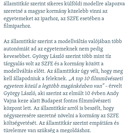
államtitkár szerint sikeres külföldi modellre alapozva
szeretné a magyar kormány közelebb vinni az
egyetemeket az iparhoz, az SZFE esetében a
filmiparhoz.
Az államtitkár szerint a modellváltás valójában több
autonómiát ad az egyetemeknek nem pedig
kevesebbet. György László szerint több mint tíz
tárgyalás volt az SZFE és a kormány között a
modellváltás előtt. Az államtitkár úgy véli, hogy meg
kell állapodniuk a feleknek.
„A top 10 filmművészeti
egyetem közül a legtöbb magánkézben van” –
érvelt
György László, aki szerint az elmúlt 10 évben Andy
Vajna keze alatt Budapest fontos filmművészeti
központ lett. Az államtitkár arról is beszélt, hogy
négyszeresére szeretné növelni a kormány az SZFE
költségvetését. Az államtitkár szerint empátiára és
türelemre van szükség a megoldáshoz.