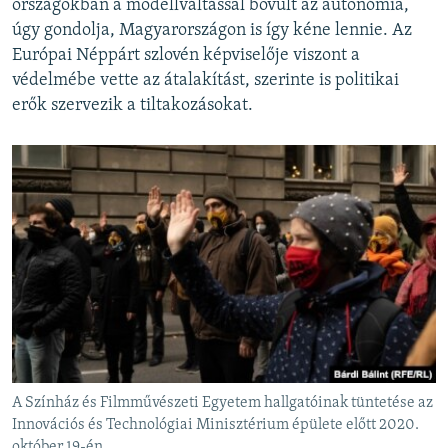
országokban a modellváltással bővült az autonómia,
úgy gondolja, Magyarországon is így kéne lennie. Az
Európai Néppárt szlovén képviselője viszont a
védelmébe vette az átalakítást, szerinte is politikai
erők szervezik a tiltakozásokat.
A Színház és Filmművészeti Egyetem hallgatóinak tüntetése az
Innovációs és Technológiai Minisztérium épülete előtt 2020.
október 19-én.