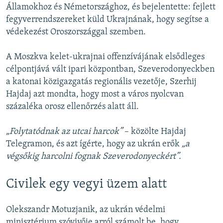
Államokhoz és Németországhoz, és bejelentette: fejlett
fegyverrendszereket küld Ukrajnának, hogy segítse a
védekezést Oroszországgal szemben.
A Moszkva kelet-ukrajnai offenzívájának elsődleges
célpontjává vált ipari központban, Szeverodonyeckben
a katonai közigazgatás regionális vezetője, Szerhij
Hajdaj azt mondta, hogy most a város nyolcvan
százaléka orosz ellenőrzés alatt áll.
„Folytatódnak az utcai harcok”
– közölte Hajdaj
Telegramon, és azt ígérte, hogy az ukrán erők
„a
végsőkig harcolni fognak Szeverodonyeckért”.
Civilek egy vegyi üzem alatt
Olekszandr Motuzjanik, az ukrán védelmi
minisztérium szóvivője arról számolt be, hogy