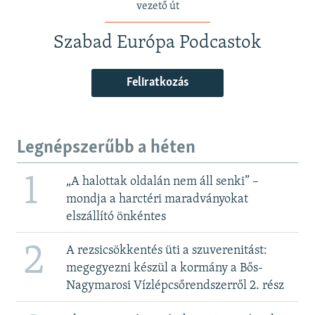
vezető út
Szabad Európa Podcastok
Feliratkozás
Legnépszerűbb a héten
1
„A halottak oldalán nem áll senki” –
mondja a harctéri maradványokat
elszállító önkéntes
2
A rezsicsökkentés üti a szuverenitást:
megegyezni készül a kormány a Bős-
Nagymarosi Vízlépcsőrendszerről 2. rész