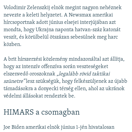
Volodimir Zelenszkij elnök megint nagyon nehéznek
nevezte a keleti helyzetet. A Newsmax amerikai
hírcsoportnak adott június elsejei interjújában azt
mondta, hogy Ukrajna naponta hatvan-száz katonát
veszít, és körülbelül ötszázan sebesülnek meg harc
közben.
A brit hírszerzési közlemény mindazonáltal azt állítja,
hogy az intenzív offenzíva során veszteségeket
elszenvedő oroszoknak
„legalább rövid taktikai
szünetre”
lesz szükségük, hogy felkészüljenek az újabb
támadásokra a donyecki térség ellen, ahol az ukránok
védelmi állásokat rendeztek be.
HIMARS a csomagban
Joe Biden amerikai elnök június 1-jén hivatalosan