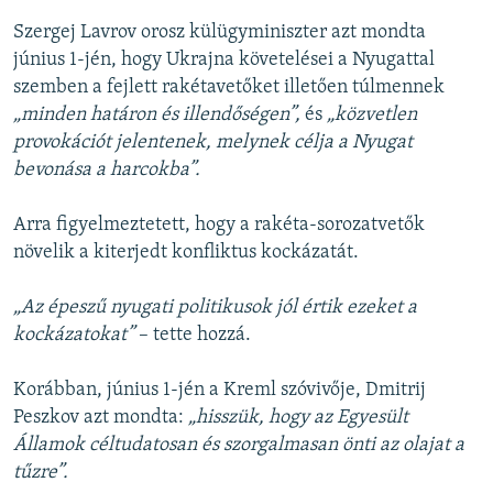
Szergej Lavrov orosz külügyminiszter azt mondta
június 1-jén, hogy Ukrajna követelései a Nyugattal
szemben a fejlett rakétavetőket illetően túlmennek
„minden határon és illendőségen”,
és
„közvetlen
provokációt jelentenek, melynek célja a Nyugat
bevonása a harcokba”.
Arra figyelmeztetett, hogy a rakéta-sorozatvetők
növelik a kiterjedt konfliktus kockázatát.
„Az épeszű nyugati politikusok jól értik ezeket a
kockázatokat”
– tette hozzá.
Korábban, június 1-jén a Kreml szóvivője, Dmitrij
Peszkov azt mondta:
„hisszük, hogy az Egyesült
Államok céltudatosan és szorgalmasan önti az olajat a
tűzre”.