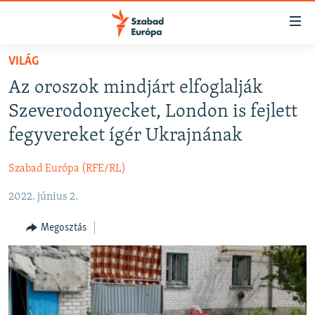
Akadálymentes
mód
Ugrás
VILÁG
a
NAPIRENDEN
Az oroszok mindjárt elfoglalják
fő
AKTUÁLIS
oldalra
Szeverodonyecket, London is fejlett
FELIRATKOZÁS
PODCASTOK
Ugrás
fegyvereket ígér Ukrajnának
a
VIDEÓK
tartalomjegyzékre
Szabad Európa (RFE/RL)
Spotify
ELEMZŐ
Ugrás
a
2022. június 2.
NER15
Feliratkozás
keresésre
SZABADON
Megosztás
TÁRSADALOM
DEMOKRÁCIA
A PÉNZ NYOMÁBAN