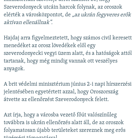
Szeverodonyeck utcáin harcok folynak, az oroszok
elérték a városközpontot, de
„az ukrán fegyveres erők
aktívan ellenállnak”.
Hajdaj arra figyelmeztetett, hogy számos civil keresett
menedéket az orosz lövedékek elől egy
szeverodonyecki vegyi üzem alatt, és a hatóságok attól
tartanak, hogy még mindig vannak ott veszélyes
anyagok.
A brit védelmi minisztérium június 2-i napi hírszerzési
jelentésében egyetértett azzal, hogy Oroszország
átvette az ellenőrzést Szeverodonyeck felett.
Azt írja, hogy a városba vezető főút valószínűleg
továbbra is ukrán ellenőrzés alatt áll, de az oroszok
folyamatosan újabb területeket szereznek meg erős