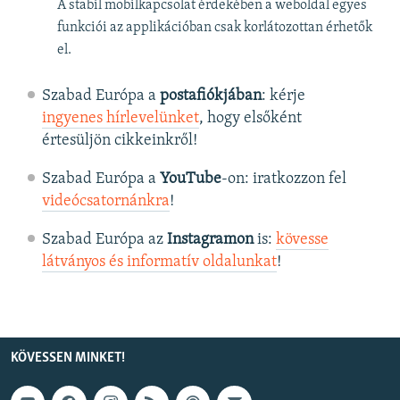
A stabil mobilkapcsolat érdekében a weboldal egyes
funkciói az applikációban csak korlátozottan érhetők
el.
Szabad Európa a
postafiókjában
: kérje
ingyenes hírlevelünket
, hogy elsőként
értesüljön cikkeinkről!
Szabad Európa a
YouTube
-on: iratkozzon fel
videócsatornánkra
!
Szabad Európa az
Instagramon
is:
kövesse
látványos és informatív oldalunkat
! ​
KÖVESSEN MINKET!