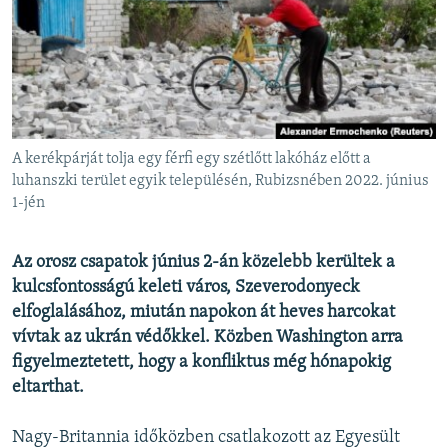
EURÓPAI UNIÓ
VILÁG
KLÍMAVÁLTOZÁS
A MÚLT TANULSÁGAI
A kerékpárját tolja egy férfi egy szétlőtt lakóház előtt a
KÖVESSEN MINKET!
luhanszki terület egyik településén, Rubizsnében 2022. június
1-jén
Az orosz csapatok június 2-án közelebb kerültek a
Valamennyi RFE/RL weboldal
kulcsfontosságú keleti város, Szeverodonyeck
elfoglalásához, miután napokon át heves harcokat
vívtak az ukrán védőkkel. Közben Washington arra
figyelmeztetett, hogy a konfliktus még hónapokig
eltarthat.
Nagy-Britannia időközben csatlakozott az Egyesült