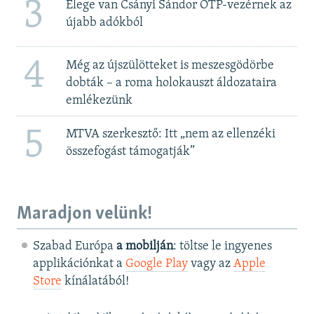
3
Elege van Csányi Sándor OTP-vezérnek az
újabb adókból
4
Még az újszülötteket is meszesgödörbe
dobták – a roma holokauszt áldozataira
emlékezünk
5
MTVA szerkesztő: Itt „nem az ellenzéki
összefogást támogatják”
Maradjon velünk!
Szabad Európa
a mobilján
: töltse le ingyenes
applikációnkat a
Google Play
vagy az
Apple
Store
kínálatából!