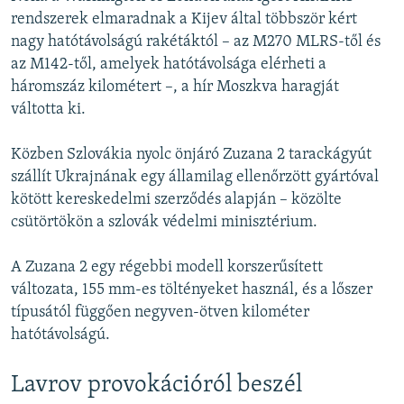
rendszerek elmaradnak a Kijev által többször kért
nagy hatótávolságú rakétáktól – az M270 MLRS-től és
az M142-től, amelyek hatótávolsága elérheti a
háromszáz kilométert –, a hír Moszkva haragját
váltotta ki.
Közben Szlovákia nyolc önjáró Zuzana 2 tarackágyút
szállít Ukrajnának egy államilag ellenőrzött gyártóval
kötött kereskedelmi szerződés alapján – közölte
csütörtökön a szlovák védelmi minisztérium.
A Zuzana 2 egy régebbi modell korszerűsített
változata, 155 mm-es töltényeket használ, és a lőszer
típusától függően negyven-ötven kilométer
hatótávolságú.
Lavrov provokációról beszél