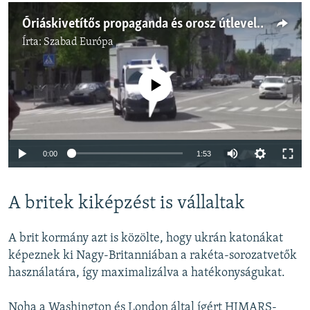
Óriáskivetítős propaganda és orosz útlevelek: élet a megszállt ukrán területeken
Írta:
Szabad Európa
Jelenleg nincs elérhető tartalom
Auto
0:00
1:53
240p
A britek kiképzést is vállaltak
360p
Auto
240p
360p
480p
480p
A brit kormány azt is közölte, hogy ukrán katonákat
720p
képeznek ki Nagy-Britanniában a rakéta-sorozatvetők
720p
1080p
használatára, így maximalizálva a hatékonyságukat.
1080p
Noha a Washington és London által ígért HIMARS-