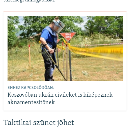
tüzérségi támogatással.
EHHEZ KAPCSOLÓDÓAN:
Koszovóban ukrán civileket is kiképeznek
aknamentesítőnek
Taktikai szünet jöhet