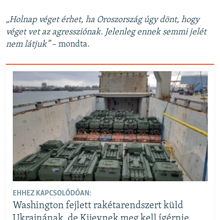
„Holnap véget érhet, ha Oroszország úgy dönt, hogy
véget vet az agressziónak. Jelenleg ennek semmi jelét
nem látjuk”
– mondta.
EHHEZ KAPCSOLÓDÓAN:
Washington fejlett rakétarendszert küld
Ukrajnának, de Kijevnek meg kell ígérnie,