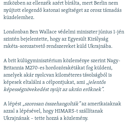
miközben az ellenzék azért bírálta, mert Berlin nem
nyújtott elegendő katonai segítséget az orosz támadás
küzdelemhez.
Londonban Ben Wallace védelmi miniszter június 1-jén
szintén bejelentette, hogy az Egyesült Királyság
rakéta-sorozatvető rendszereket küld Ukrajnába.
A brit külügyminisztérium közleménye szerint Nagy-
Britannia M270-es hordozórakétákat fog küldeni,
amelyek akár nyolcvan kilométeres távolságból is
képesek eltalálni a célpontjukat, ami
„jelentős
képességnövekedést nyújt az ukrán erőknek”.
A lépést
„szorosan összehangolták”
az amerikaiaknak
azzal a lépésével, hogy HIMARS-t szállítanak
Ukrajnának – tette hozzá a közlemény.