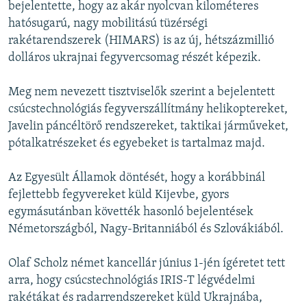
bejelentette, hogy az akár nyolcvan kilométeres
hatósugarú, nagy mobilitású tüzérségi
rakétarendszerek (HIMARS) is az új, hétszázmillió
dolláros ukrajnai fegyvercsomag részét képezik.
Meg nem nevezett tisztviselők szerint a bejelentett
csúcstechnológiás fegyverszállítmány helikoptereket,
Javelin páncéltörő rendszereket, taktikai járműveket,
pótalkatrészeket és egyebeket is tartalmaz majd.
Az Egyesült Államok döntését, hogy a korábbinál
fejlettebb fegyvereket küld Kijevbe, gyors
egymásutánban követték hasonló bejelentések
Németországból, Nagy-Britanniából és Szlovákiából.
Olaf Scholz német kancellár június 1-jén ígéretet tett
arra, hogy csúcstechnológiás IRIS-T légvédelmi
rakétákat és radarrendszereket küld Ukrajnába,