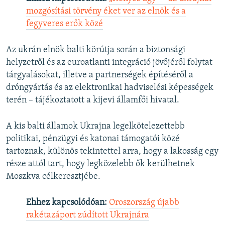
mozgósítási törvény éket ver az elnök és a
fegyveres erők közé
Az ukrán elnök balti körútja során a biztonsági
helyzetről és az euroatlanti integráció jövőjéről folytat
tárgyalásokat, illetve a partnerségek építéséről a
dróngyártás és az elektronikai hadviselési képességek
terén – tájékoztatott a kijevi államfői hivatal.
A kis balti államok Ukrajna legelkötelezettebb
politikai, pénzügyi és katonai támogatói közé
tartoznak, különös tekintettel arra, hogy a lakosság egy
része attól tart, hogy legközelebb ők kerülhetnek
Moszkva célkeresztjébe.
Ehhez kapcsolódóan:
Oroszország újabb
rakétazáport zúdított Ukrajnára