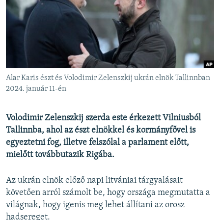
EURÓPAI UNIÓ
VILÁG
KLÍMAVÁLTOZÁS
A MÚLT TANULSÁGAI
Alar Karis észt és Volodimir Zelenszkij ukrán elnök Tallinnban
KÖVESSEN MINKET!
2024. január 11-én
Volodimir Zelenszkij szerda este érkezett Vilniusból
Tallinnba, ahol az észt elnökkel és kormányfővel is
Valamennyi RFE/RL weboldal
egyeztetni fog, illetve felszólal a parlament előtt,
mielőtt továbbutazik Rigába.
Az ukrán elnök előző napi litvániai tárgyalásait
követően arról számolt be, hogy országa megmutatta a
világnak, hogy igenis meg lehet állítani az orosz
hadsereget.