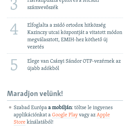
3
Hatvanpuszta építői és a felcsúti
számvevőszék
4
Elfoglalta a zsidó ortodox hitközség
Kazinczy utcai központját a vitatott módon
megválasztott, EMIH-hez köthető új
vezetés
5
Elege van Csányi Sándor OTP-vezérnek az
újabb adókból
Maradjon velünk!
Szabad Európa
a mobilján
: töltse le ingyenes
applikációnkat a
Google Play
vagy az
Apple
Store
kínálatából!