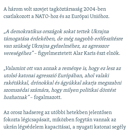
A három volt szovjet tagköztársaság 2004-ben
csatlakozott a NATO-hoz és az Európai Unióhoz.
„A demokratikus országok sokat tettek Ukrajna
támogatása érdekében, de még nagyobb erőfeszítésre
van szükség Ukrajna győzelméhez, az agresszor
vereségéhez”
– figyelmeztetett Alar Karis észt elnök.
„Valamint ott van annak a reménye is, hogy ez lesz az
utolsó katonai agresszió Európában, ahol valaki
rakétákkal, drónokkal és ágyúkkal akarja megszabni
szomszédai számára, hogy milyen politikai döntést
hozhatnak”
– fogalmazott.
Az orosz hadsereg az utóbbi hetekben jelentősen
fokozta légicsapásait, miközben fogytán vannak az
ukrán légvédelem kapacitásai, a nyugati katonai segély