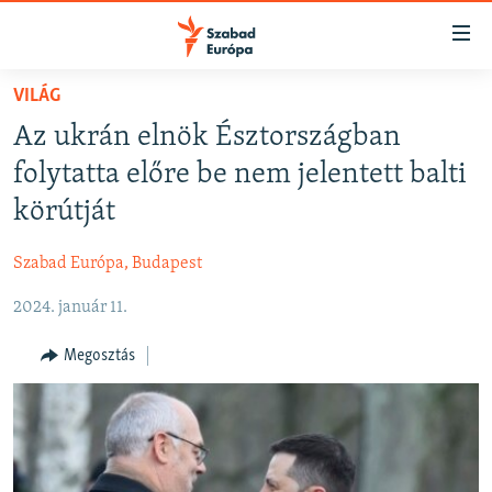
Akadálymentes
mód
Ugrás
VILÁG
a
NAPIRENDEN
Az ukrán elnök Észtországban
fő
AKTUÁLIS
oldalra
folytatta előre be nem jelentett balti
FELIRATKOZÁS
PODCASTOK
Ugrás
körútját
a
VIDEÓK
tartalomjegyzékre
Szabad Európa, Budapest
Spotify
ELEMZŐ
Ugrás
a
2024. január 11.
NER15
Feliratkozás
keresésre
SZABADON
Megosztás
TÁRSADALOM
DEMOKRÁCIA
A PÉNZ NYOMÁBAN