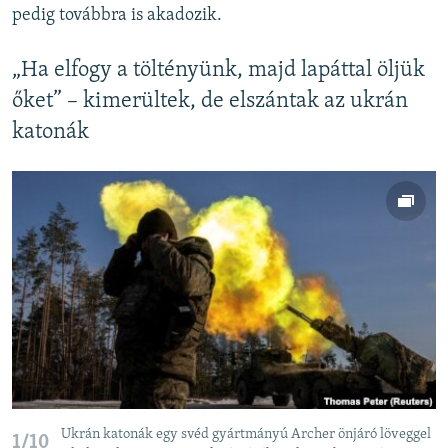
pedig továbbra is akadozik.
„Ha elfogy a töltényünk, majd lapáttal öljük
őket” – kimerültek, de elszántak az ukrán
katonák
Ukrán katonák egy svéd gyártmányú Archer önjáró löveggel
1/10