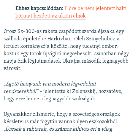
Ehhez kapcsolódóan:
Előre be nem jelentett balti
körutat kezdett az ukrán elnök
Orosz Sz–300-as rakéta csapódott szerda éjszaka egy
szálloda épületébe Harkivban. Oleh Szinyehubov, a
terület kormányzója közölte, hogy tucatnyi ember,
köztük egy török újságíró megsebesült. Zsinórban négy
napja érik légitámadások Ukrajna második legnagyobb
városát.
„Égető hiányunk van modern légvédelmi
rendszerekből”
– jelentette ki Zelenszkij, hozzátéve,
hogy erre lenne a legnagyobb szükségük.
Ugyanakkor elismerte, hogy a szövetséges országok
készletei is már fogytán vannak ilyen eszközökből.
„Üresek a raktárak, és számos kihívás éri a világ