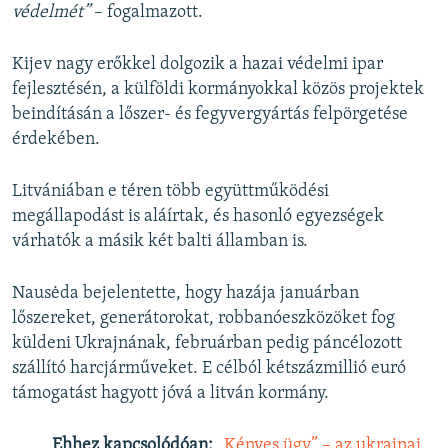
védelmét”
– fogalmazott.
Kijev nagy erőkkel dolgozik a hazai védelmi ipar
fejlesztésén, a külföldi kormányokkal közös projektek
beindításán a lőszer- és fegyvergyártás felpörgetése
érdekében.
Litvániában e téren több együttműködési
megállapodást is aláírtak, és hasonló egyezségek
várhatók a másik két balti államban is.
Nausėda bejelentette, hogy hazája januárban
lőszereket, generátorokat, robbanóeszközöket fog
küldeni Ukrajnának, februárban pedig páncélozott
szállító harcjárműveket. E célból kétszázmillió euró
támogatást hagyott jóvá a litván kormány.
Ehhez kapcsolódóan:
„Kényes ügy” – az ukrajnai