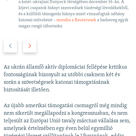
a kelet-ukrajnai Donyeck térségében december 16-án. A
kijevi csapatok hiányt szenvednek tüzérségi lövedékekből,
és a külföldi támogatás hiánya miatt visszafogtak néhány
katonai műveletet –
mondta a Reutersnek
a hadsereg egyik
magas rangú tábornoka
P
N
r
e
e
x
v
t
Az ukrán államfő aktív diplomáciai fellépése kritikus
i
s
fontosságúnak bizonyult az utóbbi csaknem két év
o
l
során a szövetségesek katonai támogatásának
u
i
biztosítását illetően.
s
d
s
e
Az újabb amerikai támogatási csomagról még mindig
l
nem sikerült megállapodni a kongresszusban, és nem
i
teljesült az Európai Unió tavaly márciusi vállalása sem,
d
amelynek értelmében egy éven belül egymillió
e