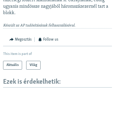
tüzérségi lőszert szállítanának le Ukrajnának, eddig
ugyanis mindössze nagyjából háromszázezernél tart a
blokk.
Készült az AP tudósításának felhasználásával.
Megosztás
Follow us
This item is part of
Aktuális
Világ
Ezek is érdekelhetik: