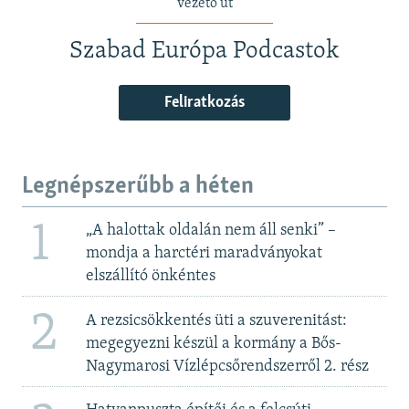
vezető út
Szabad Európa Podcastok
Feliratkozás
Legnépszerűbb a héten
1
„A halottak oldalán nem áll senki” –
mondja a harctéri maradványokat
elszállító önkéntes
2
A rezsicsökkentés üti a szuverenitást:
megegyezni készül a kormány a Bős-
Nagymarosi Vízlépcsőrendszerről 2. rész