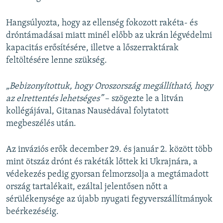
Hangsúlyozta, hogy az ellenség fokozott rakéta- és
dróntámadásai miatt minél előbb az ukrán légvédelmi
kapacitás erősítésére, illetve a lőszerraktárak
feltöltésére lenne szükség.
„Bebizonyítottuk, hogy Oroszország megállítható, hogy
az elrettentés lehetséges”
– szögezte le a litván
kollégájával, Gitanas Nausėdával folytatott
megbeszélés után.
Az inváziós erők december 29. és január 2. között több
mint ötszáz drónt és rakéták lőttek ki Ukrajnára, a
védekezés pedig gyorsan felmorzsolja a megtámadott
ország tartalékait, ezáltal jelentősen nőtt a
sérülékenysége az újabb nyugati fegyverszállítmányok
beérkezéséig.