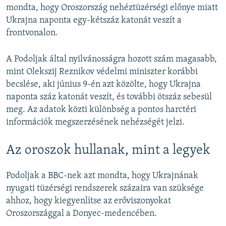
mondta, hogy Oroszország nehéztüzérségi előnye miatt
Ukrajna naponta egy-kétszáz katonát veszít a
frontvonalon.
A Podoljak által nyilvánosságra hozott szám magasabb,
mint Olekszij Reznikov védelmi miniszter korábbi
becslése, aki június 9-én azt közölte, hogy Ukrajna
naponta száz katonát veszít, és további ötszáz sebesül
meg. Az adatok közti különbség a pontos harctéri
információk megszerzésének nehézségét jelzi.
Az oroszok hullanak, mint a legyek
Podoljak a BBC-nek azt mondta, hogy Ukrajnának
nyugati tüzérségi rendszerek százaira van szüksége
ahhoz, hogy kiegyenlítse az erőviszonyokat
Oroszországgal a Donyec-medencében.