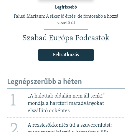
Legfrissebb
Falusi Mariann: A siker jó érzés, de fontosabb a hozzá
vezető út
Szabad Európa Podcastok
Feliratkozás
Legnépszerűbb a héten
1
„A halottak oldalán nem áll senki” –
mondja a harctéri maradványokat
elszállító önkéntes
2
A rezsicsökkentés üti a szuverenitást: