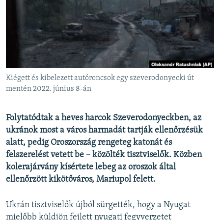
EURÓPAI UNIÓ
VILÁG
KLÍMAVÁLTOZÁS
A MÚLT TANULSÁGAI
Kiégett és kibelezett autóroncsok egy szeverodonyecki út
KÖVESSEN MINKET!
mentén 2022. június 8-án
Folytatódtak a heves harcok Szeverodonyeckben, az
ukránok most a város harmadát tartják ellenőrzésük
Valamennyi RFE/RL weboldal
alatt, pedig Oroszország rengeteg katonát és
felszerelést vetett be – közölték tisztviselők. Közben
kolerajárvány kísértete lebeg az oroszok által
ellenőrzött kikötőváros, Mariupol felett.
Ukrán tisztviselők újból sürgették, hogy a Nyugat
mielőbb küldjön fejlett nyugati fegyverzetet