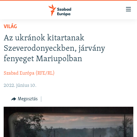
Akadálymentes
mód
Ugrás
VILÁG
a
NAPIRENDEN
Az ukránok kitartanak
fő
AKTUÁLIS
oldalra
Szeverodonyeckben, járvány
FELIRATKOZÁS
PODCASTOK
Ugrás
fenyeget Mariupolban
a
VIDEÓK
tartalomjegyzékre
Szabad Európa (RFE/RL)
Spotify
ELEMZŐ
Ugrás
a
2022. június 10.
NER15
Feliratkozás
keresésre
SZABADON
Megosztás
TÁRSADALOM
DEMOKRÁCIA
A PÉNZ NYOMÁBAN