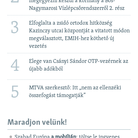
megegyezni készül a kormány a Bős-
Nagymarosi Vízlépcsőrendszerről 2. rész
3
Elfoglalta a zsidó ortodox hitközség
Kazinczy utcai központját a vitatott módon
megválasztott, EMIH-hez köthető új
vezetés
4
Elege van Csányi Sándor OTP-vezérnek az
újabb adókból
5
MTVA szerkesztő: Itt „nem az ellenzéki
összefogást támogatják”
Maradjon velünk!
Szabad Európa
a mobilján
: töltse le ingyenes