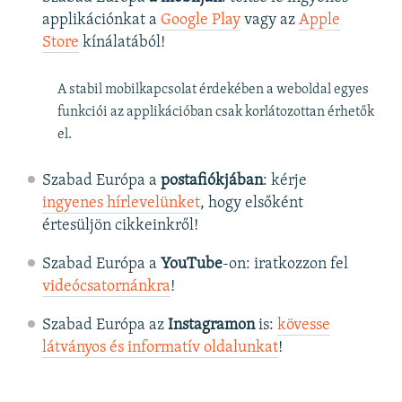
applikációnkat a
Google Play
vagy az
Apple
Store
kínálatából!
A stabil mobilkapcsolat érdekében a weboldal egyes
funkciói az applikációban csak korlátozottan érhetők
el.
Szabad Európa a
postafiókjában
: kérje
ingyenes hírlevelünket
, hogy elsőként
értesüljön cikkeinkről!
Szabad Európa a
YouTube
-on: iratkozzon fel
videócsatornánkra
!
Szabad Európa az
Instagramon
is:
kövesse
látványos és informatív oldalunkat
! ​