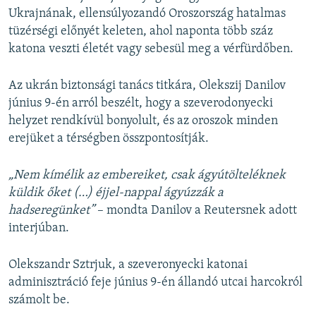
Ukrajnának, ellensúlyozandó Oroszország hatalmas
tüzérségi előnyét keleten, ahol naponta több száz
katona veszti életét vagy sebesül meg a vérfürdőben.
Az ukrán biztonsági tanács titkára, Olekszij Danilov
június 9-én arról beszélt, hogy a szeverodonyecki
helyzet rendkívül bonyolult, és az oroszok minden
erejüket a térségben összpontosítják.
„Nem kímélik az embereiket, csak ágyútölteléknek
küldik őket (…) éjjel-nappal ágyúzzák a
hadseregünket”
– mondta Danilov a Reutersnek adott
interjúban.
Olekszandr Sztrjuk, a szeveronyecki katonai
adminisztráció feje június 9-én állandó utcai harcokról
számolt be.