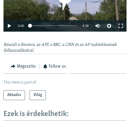
Auto
0:00
4:39
240p
Készült a Reuters, az AFP, a BBC, a CNN és az AP tudósításainak
360p
felhasználásával.
Auto
240p
360p
480p
480p
720p
Megosztás
Follow us
720p
1080p
1080p
This item is part of
Aktuális
Világ
Ezek is érdekelhetik: