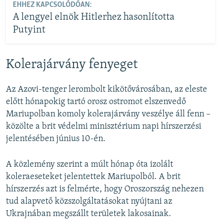
EHHEZ KAPCSOLÓDÓAN:
A lengyel elnök Hitlerhez hasonlította
Putyint
Kolerajárvány fenyeget
Az Azovi-tenger lerombolt kikötővárosában, az eleste
előtt hónapokig tartó orosz ostromot elszenvedő
Mariupolban komoly kolerajárvány veszélye áll fenn –
közölte a brit védelmi minisztérium napi hírszerzési
jelentésében június 10-én.
A közlemény szerint a múlt hónap óta izolált
koleraeseteket jelentettek Mariupolból. A brit
hírszerzés azt is felmérte, hogy Oroszország nehezen
tud alapvető közszolgáltatásokat nyújtani az
Ukrajnában megszállt területek lakosainak.