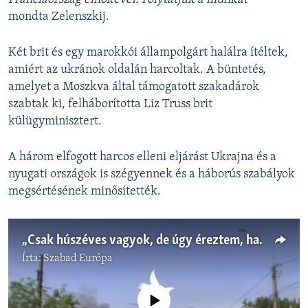
mondta Zelenszkij.
Két brit és egy marokkói állampolgárt halálra ítéltek,
amiért az ukránok oldalán harcoltak. A büntetés,
amelyet a Moszkva által támogatott szakadárok
szabtak ki, felháborította Liz Truss brit
külügyminisztert.
A három elfogott harcos elleni eljárást Ukrajna és a
nyugati országok is szégyennek és a háborús szabályok
megsértésének minősítették.
„Csak húszéves vagyok, de úgy éreztem, harcolnom kell” – Idegenlégiósok az ukrán frontvonalon
Írta:
Szabad Európa
Jelenleg nincs elérhető tartalom