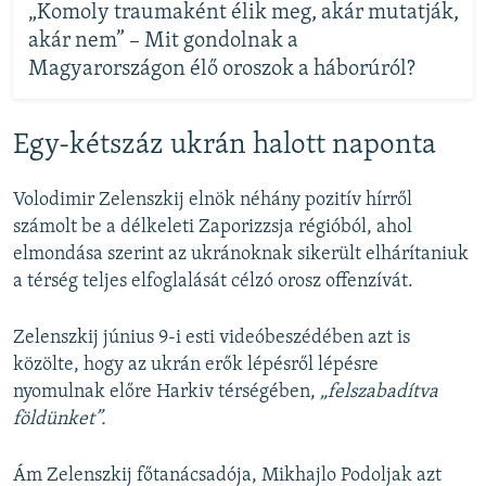
„Komoly traumaként élik meg, akár mutatják,
akár nem” – Mit gondolnak a
Magyarországon élő oroszok a háborúról?
Egy-kétszáz ukrán halott naponta
Volodimir Zelenszkij elnök néhány pozitív
hírről
számolt be a délkeleti Zaporizzsja régióból, ahol
elmondása szerint az ukránoknak sikerült elhárítaniuk
a térség teljes elfoglalását célzó orosz offenzívát.
Zelenszkij június 9-i esti videóbeszédében azt is
közölte, hogy az ukrán erők lépésről lépésre
nyomulnak előre Harkiv térségében,
„felszabadítva
földünket”.
Ám Zelenszkij főtanácsadója, Mikhajlo Podoljak azt