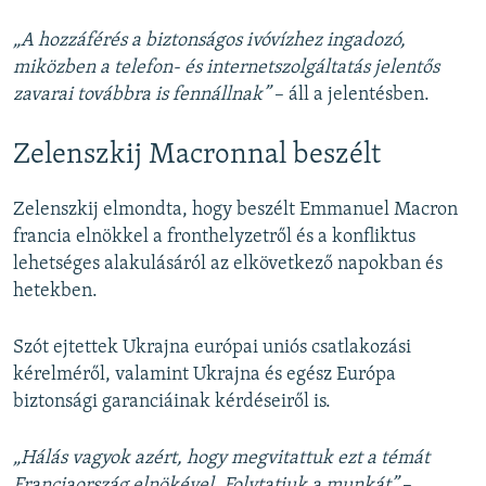
„A hozzáférés a biztonságos ivóvízhez ingadozó,
miközben a telefon- és internetszolgáltatás jelentős
zavarai továbbra is fennállnak”
– áll a jelentésben.
Zelenszkij Macronnal beszélt
Zelenszkij elmondta, hogy beszélt Emmanuel Macron
francia elnökkel a fronthelyzetről és a konfliktus
lehetséges alakulásáról az elkövetkező napokban és
hetekben.
Szót ejtettek Ukrajna európai uniós csatlakozási
kérelméről, valamint Ukrajna és egész Európa
biztonsági garanciáinak kérdéseiről is.
„Hálás vagyok azért, hogy megvitattuk ezt a témát
Franciaország elnökével. Folytatjuk a munkát”
–