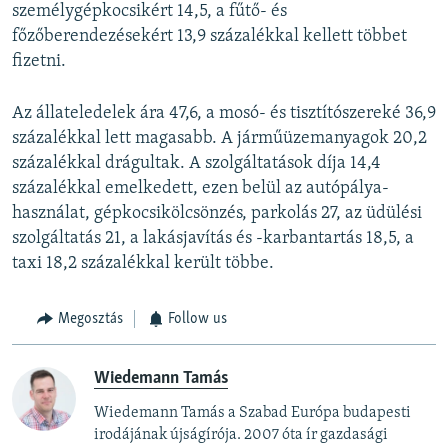
személygépkocsikért 14,5, a fűtő- és
főzőberendezésekért 13,9 százalékkal kellett többet
fizetni.
Az állateledelek ára 47,6, a mosó- és tisztítószereké 36,9
százalékkal lett magasabb. A járműüzemanyagok 20,2
százalékkal drágultak. A szolgáltatások díja 14,4
százalékkal emelkedett, ezen belül az autópálya-
használat, gépkocsikölcsönzés, parkolás 27, az üdülési
szolgáltatás 21, a lakásjavítás és -karbantartás 18,5, a
taxi 18,2 százalékkal került többe.
Megosztás
Follow us
Wiedemann Tamás
Wiedemann Tamás a Szabad Európa budapesti
irodájának újságírója. 2007 óta ír gazdasági