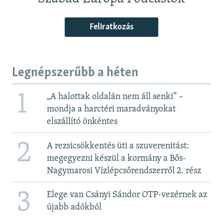
Feliratkozás
Legnépszerűbb a héten
1
„A halottak oldalán nem áll senki” –
mondja a harctéri maradványokat
elszállító önkéntes
2
A rezsicsökkentés üti a szuverenitást:
megegyezni készül a kormány a Bős-
Nagymarosi Vízlépcsőrendszerről 2. rész
3
Elege van Csányi Sándor OTP-vezérnek az
újabb adókból