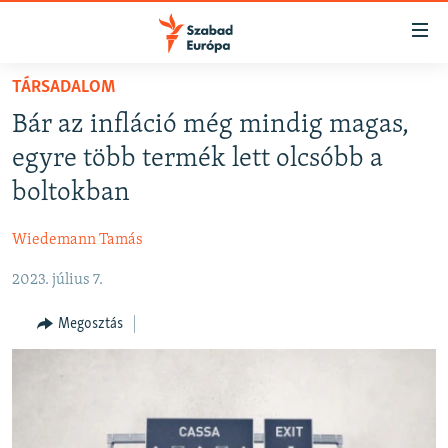
Akadálymentes
mód
Ugrás
TÁRSADALOM
a
NAPIRENDEN
Bár az infláció még mindig magas,
fő
AKTUÁLIS
oldalra
egyre több termék lett olcsóbb a
FELIRATKOZÁS
PODCASTOK
Ugrás
boltokban
a
VIDEÓK
tartalomjegyzékre
Wiedemann Tamás
Spotify
ELEMZŐ
Ugrás
a
2023. július 7.
NER15
Feliratkozás
keresésre
SZABADON
Megosztás
TÁRSADALOM
DEMOKRÁCIA
A PÉNZ NYOMÁBAN