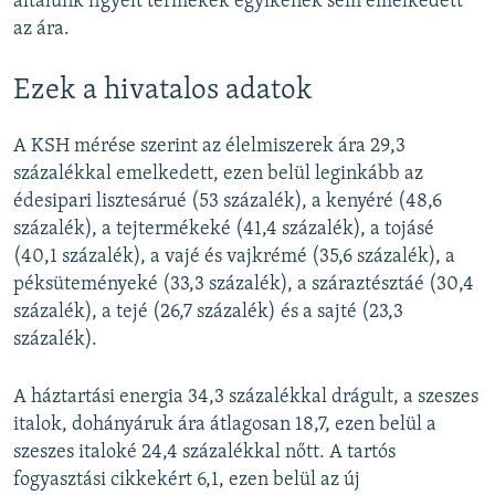
általunk figyelt termékek egyikének sem emelkedett
az ára.
Ezek a hivatalos adatok
A KSH mérése szerint az élelmiszerek ára 29,3
százalékkal emelkedett, ezen belül leginkább az
édesipari lisztesárué (53 százalék), a kenyéré (48,6
százalék), a tejtermékeké (41,4 százalék), a tojásé
(40,1 százalék), a vajé és vajkrémé (35,6 százalék), a
péksüteményeké (33,3 százalék), a száraztésztáé (30,4
százalék), a tejé (26,7 százalék) és a sajté (23,3
százalék).
A háztartási energia 34,3 százalékkal drágult, a szeszes
italok, dohányáruk ára átlagosan 18,7, ezen belül a
szeszes italoké 24,4 százalékkal nőtt. A tartós
fogyasztási cikkekért 6,1, ezen belül az új