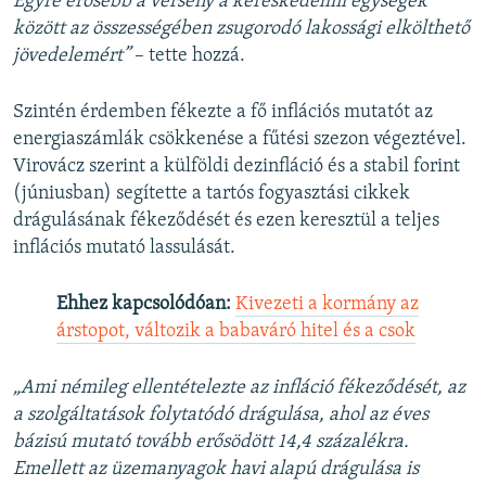
Egyre erősebb a verseny a kereskedelmi egységek
között az összességében zsugorodó lakossági elkölthető
jövedelemért”
– tette hozzá.
Szintén érdemben fékezte a fő inflációs mutatót az
energiaszámlák csökkenése a fűtési szezon végeztével.
Virovácz szerint a külföldi dezinfláció és a stabil forint
(júniusban) segítette a tartós fogyasztási cikkek
drágulásának fékeződését és ezen keresztül a teljes
inflációs mutató lassulását.
Ehhez kapcsolódóan:
Kivezeti a kormány az
árstopot, változik a babaváró hitel és a csok
„Ami némileg ellentételezte az infláció fékeződését, az
a szolgáltatások folytatódó drágulása, ahol az éves
bázisú mutató tovább erősödött 14,4 százalékra.
Emellett az üzemanyagok havi alapú drágulása is