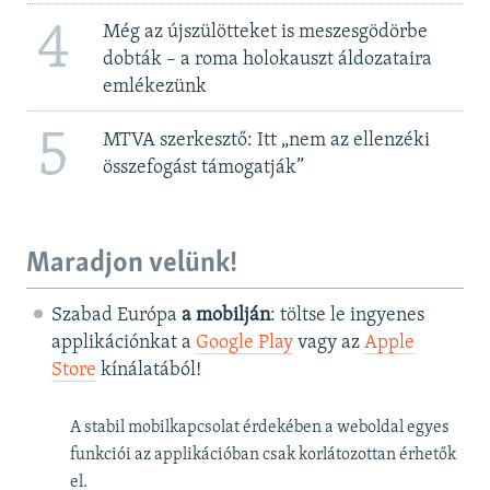
4
Még az újszülötteket is meszesgödörbe
dobták – a roma holokauszt áldozataira
emlékezünk
5
MTVA szerkesztő: Itt „nem az ellenzéki
összefogást támogatják”
Maradjon velünk!
Szabad Európa
a mobilján
: töltse le ingyenes
applikációnkat a
Google Play
vagy az
Apple
Store
kínálatából!
A stabil mobilkapcsolat érdekében a weboldal egyes
funkciói az applikációban csak korlátozottan érhetők
el.