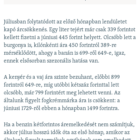
Júliusban folytatódott az előző hónapban lendületet
kapó árcsökkenés. Egy liter tejért már csak 339 forintot
kellett fizetni a júniusi 445 forint helyett. Olcsóbb lett a
burgonya is, kilónkénti ára 450 forintról 389-re
mérséklődött, ahogy a banán is 699-ről 649-e, igaz,
ennek elsősorban szezonális hatása van.
A kenyér és a vaj ára szinte bezuhant, előbbi 899
forintról 649-re, míg utóbbi kétszáz forinttal lett
olcsóbb, már 799 forintért meg lehetett venni. Az
általunk figyelt fogkrémmárka ára is csökkent: a
júniusi 1729-ről ebben a hónapban 1499 forintra.
Ha a benzin kétforintos áremelkedését nem számítjuk,
akkor július hosszú idők óta az első hónap, amikor az