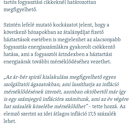
tartós fogyasztási cikkeknél határozottan
megfigyelhető.
Szintén lefelé mutató kockázatot jelent, hogy a
következő hónapokban az átalánydíjat fizető
háztartások esetében is megjelenhet az alacsonyabb
fogyasztás energiaszámlákra gyakorolt csökkentő
hatása, ami a fogyasztói árindexben a háztartási
energiaárak további mérséklődéséhez vezethet.
„Az ár-bér spirál kialakulása megfigyelhető egyes
szolgáltatói ágazatokban, ami lassíthatja az infláció
mérséklődésének ütemét, azonban októbertől már így
is egy számjegyű inflációra számítunk, ami az év végére
hat százalék közelébe mérséklődhet”
– tette hozzá. Az
elemző szerint az idei átlagos infláció 17,5 százalék
lehet.