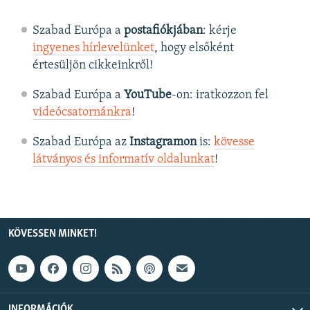
Szabad Európa a
postafiókjában
: kérje
ingyenes hírlevelünket
, hogy elsőként
értesüljön cikkeinkről!
Szabad Európa a
YouTube
-on: iratkozzon fel
videócsatornánkra
!
Szabad Európa az
Instagramon
is:
kövesse
látványos és informatív oldalunkat
! ​
KÖVESSEN MINKET!
INFORMÁCIÓK