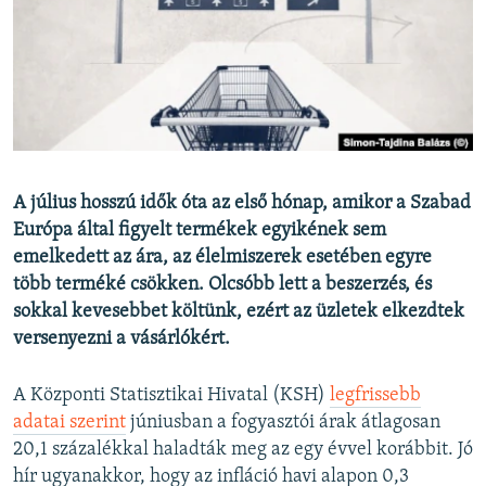
EURÓPAI UNIÓ
VILÁG
KLÍMAVÁLTOZÁS
A MÚLT TANULSÁGAI
KÖVESSEN MINKET!
A július hosszú idők óta az első hónap, amikor a Szabad
Európa által figyelt termékek egyikének sem
emelkedett az ára, az élelmiszerek esetében egyre
több terméké csökken. Olcsóbb lett a beszerzés, és
Valamennyi RFE/RL weboldal
sokkal kevesebbet költünk, ezért az üzletek elkezdtek
versenyezni a vásárlókért.
A Központi Statisztikai Hivatal (KSH)
legfrissebb
adatai szerint
júniusban a fogyasztói árak átlagosan
20,1 százalékkal haladták meg az egy évvel korábbit. Jó
hír ugyanakkor, hogy az infláció havi alapon 0,3