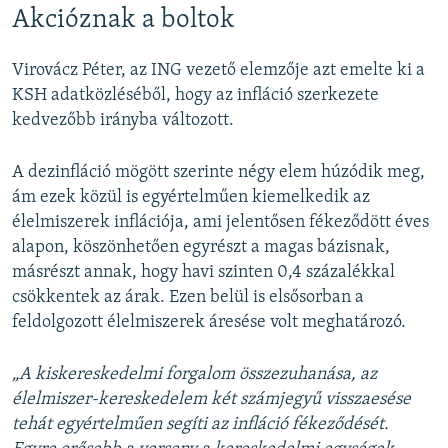
Akcióznak a boltok
Virovácz Péter, az ING vezető elemzője azt emelte ki a
KSH adatközléséből, hogy az infláció szerkezete
kedvezőbb irányba változott.
A dezinfláció mögött szerinte négy elem húzódik meg,
ám ezek közül is egyértelműen kiemelkedik az
élelmiszerek inflációja, ami jelentősen fékeződött éves
alapon, köszönhetően egyrészt a magas bázisnak,
másrészt annak, hogy havi szinten 0,4 százalékkal
csökkentek az árak. Ezen belül is elsősorban a
feldolgozott élelmiszerek áresése volt meghatározó.
„A kiskereskedelmi forgalom összezuhanása, az
élelmiszer-kereskedelem két számjegyű visszaesése
tehát egyértelműen segíti az infláció fékeződését.