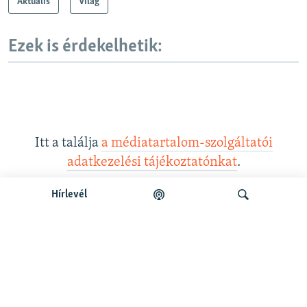
Aktuális
Világ
Ezek is érdekelhetik:
Itt a találja
a médiatartalom-szolgáltatói
adatkezelési tájékoztatónkat
.
Hírlevél
Legfrissebb podcastunk:
Keresés