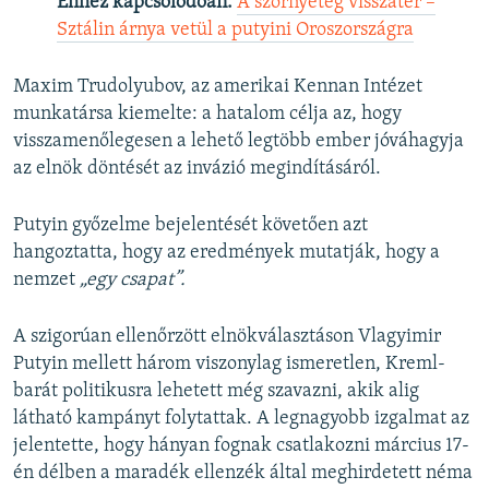
Ehhez kapcsolódóan:
A szörnyeteg visszatér –
Sztálin árnya vetül a putyini Oroszországra
Maxim Trudolyubov, az amerikai Kennan Intézet
munkatársa kiemelte: a hatalom célja az, hogy
visszamenőlegesen a lehető legtöbb ember jóváhagyja
az elnök döntését az invázió megindításáról.
Putyin győzelme bejelentését követően azt
hangoztatta, hogy az eredmények mutatják, hogy a
nemzet
„egy csapat”.
A szigorúan ellenőrzött elnökválasztáson Vlagyimir
Putyin mellett három viszonylag ismeretlen, Kreml-
barát politikusra lehetett még szavazni, akik alig
látható kampányt folytattak. A legnagyobb izgalmat az
jelentette, hogy hányan fognak csatlakozni március 17-
én délben a maradék ellenzék által meghirdetett néma