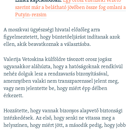
Ehhez kapcsolódóan:
Egy orosz ellenzéki vezető
szerint már a belátható jövőben össze fog omlani a
Putyin-rezsim
A moszkvai ügyészségi hivatal előzőleg arra
figyelmeztetett, hogy büntetőeljárást indítanak azok
ellen, akik beavatkoznak a választásba.
Valerija Vetoskina külföldre távozott orosz jogász
ugyanakkor aláhúzta, hogy a hatóságoknak rendkívül
nehéz dolguk lesz a rendzavarás bizonyításával,
amennyiben valaki nem transzparenssel jelent meg,
vagy nem jelentette be, hogy miért épp délben
érkezett.
Hozzátette, hogy vannak bizonyos alapvető biztonsági
intézkedések. Az első, hogy senki ne vitassa meg a
helyszínen, hogy miért jött, a második pedig, hogy jobb