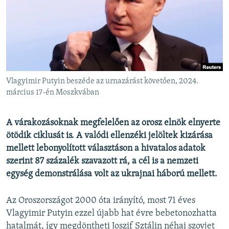
EURÓPAI UNIÓ
VILÁG
KLÍMAVÁLTOZÁS
A MÚLT TANULSÁGAI
Vlagyimir Putyin beszéde az urnazárást követően, 2024.
KÖVESSEN MINKET!
március 17-én Moszkvában
A várakozásoknak megfelelően az orosz elnök elnyerte
ötödik ciklusát is. A valódi ellenzéki jelöltek kizárása
Valamennyi RFE/RL weboldal
mellett lebonyolított választáson a hivatalos adatok
szerint 87 százalék szavazott rá, a cél is a nemzeti
egység demonstrálása volt az ukrajnai háború mellett.
Az Oroszországot 2000 óta irányító, most 71 éves
Vlagyimir Putyin ezzel újabb hat évre bebetonozhatta
hatalmát, így megdöntheti Joszif Sztálin néhai szovjet