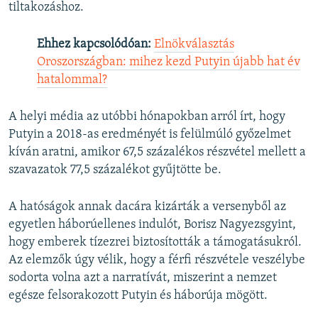
tiltakozáshoz.
Ehhez kapcsolódóan:
Elnökválasztás
Oroszországban: mihez kezd Putyin újabb hat év
hatalommal?
A helyi média az utóbbi hónapokban arról írt, hogy
Putyin a 2018-as eredményét is felülmúló győzelmet
kíván aratni, amikor 67,5 százalékos részvétel mellett a
szavazatok 77,5 százalékot gyűjtötte be.
A hatóságok annak dacára kizárták a versenyből az
egyetlen háborúellenes indulót, Borisz Nagyezsgyint,
hogy emberek tízezrei biztosították a támogatásukról.
Az elemzők úgy vélik, hogy a férfi részvétele veszélybe
sodorta volna azt a narratívát, miszerint a nemzet
egésze felsorakozott Putyin és háborúja mögött.