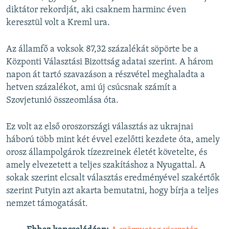
diktátor rekordját, aki csaknem harminc éven
keresztül volt a Kreml ura.
Az államfő a voksok 87,32 százalékát söpörte be a
Központi Választási Bizottság adatai szerint. A három
napon át tartó szavazáson a részvétel meghaladta a
hetven százalékot, ami új csúcsnak számít a
Szovjetunió összeomlása óta.
Ez volt az első oroszországi választás az ukrajnai
háború több mint két évvel ezelőtti kezdete óta, amely
orosz állampolgárok tízezreinek életét követelte, és
amely elvezetett a teljes szakításhoz a Nyugattal. A
sokak szerint elcsalt választás eredményével szakértők
szerint Putyin azt akarta bemutatni, hogy bírja a teljes
nemzet támogatását.