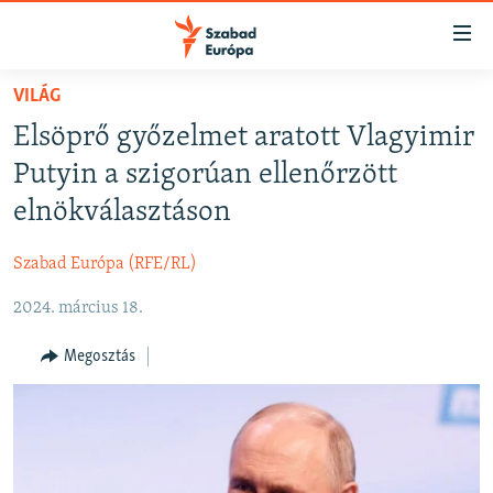
Akadálymentes
mód
Ugrás
VILÁG
a
NAPIRENDEN
Elsöprő győzelmet aratott Vlagyimir
fő
AKTUÁLIS
oldalra
Putyin a szigorúan ellenőrzött
FELIRATKOZÁS
PODCASTOK
Ugrás
elnökválasztáson
a
VIDEÓK
tartalomjegyzékre
Szabad Európa (RFE/RL)
Spotify
ELEMZŐ
Ugrás
a
2024. március 18.
NER15
Feliratkozás
keresésre
SZABADON
Megosztás
TÁRSADALOM
DEMOKRÁCIA
A PÉNZ NYOMÁBAN