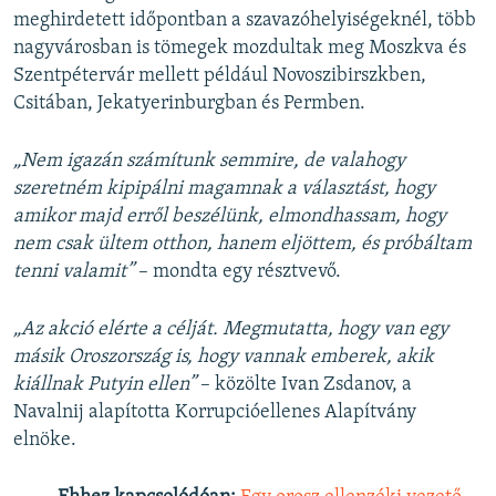
meghirdetett időpontban a szavazóhelyiségeknél, több
nagyvárosban is tömegek mozdultak meg Moszkva és
Szentpétervár mellett például Novoszibirszkben,
Csitában, Jekatyerinburgban és Permben.
„Nem igazán számítunk semmire, de valahogy
szeretném kipipálni magamnak a választást, hogy
amikor majd erről beszélünk, elmondhassam, hogy
nem csak ültem otthon, hanem eljöttem, és próbáltam
tenni valamit”
– mondta egy résztvevő.
„Az akció elérte a célját. Megmutatta, hogy van egy
másik Oroszország is, hogy vannak emberek, akik
kiállnak Putyin ellen”
– közölte Ivan Zsdanov, a
Navalnij alapította Korrupcióellenes Alapítvány
elnöke.