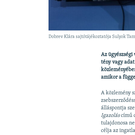
Dobrev Klára sajtótájékoztatója Sulyok T
Az ügyészségi 
tény vagy adat 
közleményében.
amikor a függe
A közlemény s
zsebszerződéss
álláspontja sz
Igazolás
című o
tulajdonosa ne
célja az ingat