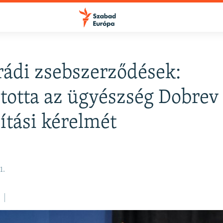
ádi zsebszerződések:
FELIRATKOZÁS
ította az ügyészség Dobrev
ítási kérelmét
Apple Podcasts
Spotify
1.
Feliratkozás