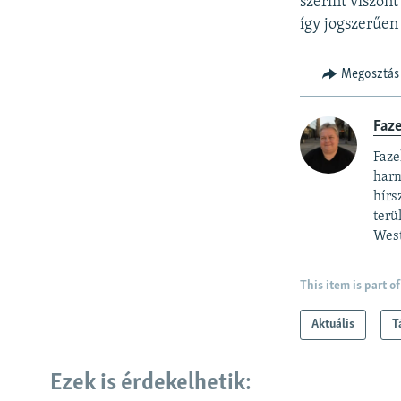
szerint viszon
így jogszerűen 
Megosztás
Faz
Faze
harm
hírs
terü
West
This item is part of
Aktuális
T
Ezek is érdekelhetik: