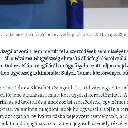
amás vélelmezett bűncselekményével kapcsolatban 2024. május 22-é
vizsgálat során nem merült fel a szerződések semmisségét
– áll a Fővárosi Főügyészség elutasító állásfoglalásról szóló
 Dobrev Klára reagálásában úgy fogalmazott, eljön majd a
tlen ügyészség is kimondja: Sulyok Tamás köztörvényes b
zerint Dobrev Klára hét Csongrád-Csanád vármegyei term
el történő átruházása miatt kért ügyészi keresetindítást. A 
erint az adásvételi és ajándékozási szerződések, egy német 
kirat, valamint a tulajdoni lapok bejegyzései alapján a te
m az ingatlan-nyilvántartásba bejegyzett személy volt, a j
lanok tulajdonjogának az arra nem jogosult személy részére