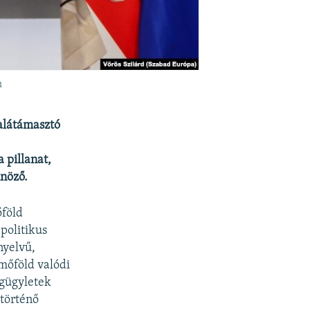
n
 alátámasztó
 pillanat,
űnöző.
őföld
politikus
nyelvű,
rmőföld valódi
ogügyletek
 történő