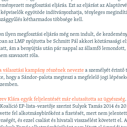
ényezett megfosztási eljárás. Ezt az eljárást az Alaptörvé
 képviselők egyötöde indítványozhatja, tényleges megindít
szággyűlés kétharmados többsége kell.
 ilyen megfosztási eljárás még nem indult, de kezdemény
an az LMP nyújtotta be Schmitt Pál akkori köztársasági el
tt, ám a benyújtás után pár nappal az államfő lemondott, 
em szavazott róla.
a választási kampány részének nevezte
a személyét érintő
te, hogy a Sándor-palota megteszi a megfelelő jogi lépések
szemben.
ev Klára egyik feljelentését már elutasította az ügyészség
oalíció EP-lista-vezetője szerint Sulyok Tamás 2014 és 20
 vette fel alkotmánybíróként a fizetését, mert nem jelentet
nségét, és ezzel csalást és hivatali visszaélést követett el.