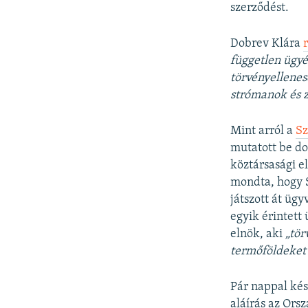
szerződést.
Dobrev Klára
független ügyé
törvényellenes
strómanok és z
Mint arról a
Sz
mutatott be do
köztársasági e
mondta, hogy 
játszott át üg
egyik érintett
elnök, aki
„tör
termőföldeket 
Pár nappal ké
aláírás az Ors