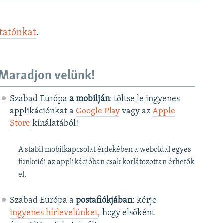
ztatónkat
.
Maradjon velünk!
Szabad Európa
a mobilján
: töltse le ingyenes
applikációnkat a
Google Play
vagy az
Apple
Store
kínálatából!
A stabil mobilkapcsolat érdekében a weboldal egyes
funkciói az applikációban csak korlátozottan érhetők
el.
Szabad Európa a
postafiókjában
: kérje
ingyenes hírlevelünket
, hogy elsőként