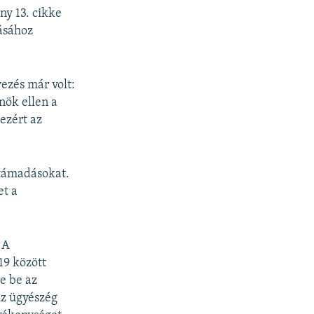
ny 13. cikke
ásához
ezés már volt:
nök ellen a
ezért az
 támadásokat.
et a
. A
19 között
te be az
 Az ügyészég