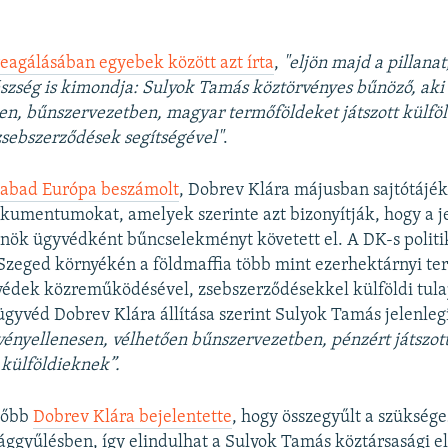
reagálásában egyebek között azt írta
,
"eljön majd a pillana
szség is kimondja: Sulyok Tamás köztörvényes bűnöző, aki
en, bűnszervezetben, magyar termőföldeket játszott külföl
sebszerződések segítségével"
.
abad Európa beszámolt
, Dobrev Klára májusban sajtótájé
kumentumokat, amelyek szerinte azt bizonyítják, hogy a j
lnök ügyvédként bűncselekményt követett el. A DK-s politi
Szeged környékén a földmaffia több mint ezerhektárnyi te
yvédek közreműködésével, zsebszerződésekkel külföldi tula
 ügyvéd Dobrev Klára állítása szerint Sulyok Tamás jelenleg
vényellenesen, vélhetően bűnszervezetben, pénzért játszot
külföldieknek”.
sőbb
Dobrev Klára bejelentette
, hogy összegyűlt a szükség
zággyűlésben, így elindulhat a Sulyok Tamás köztársasági e