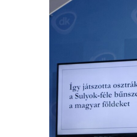
EURÓPAI UNIÓ
VILÁG
KLÍMAVÁLTOZÁS
A MÚLT TANULSÁGAI