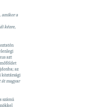
t, amikor a
di kézre,
koztatón
elenlegi
kus azt
rmőföldet
jdonba; az
i köztársági
t át magyar
es számú
lnökkel