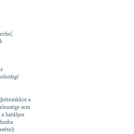
erhel,
k
z
elenlegi
egkötésükkor a
ytelensége sem
 a hatályos
jdonba
svételi