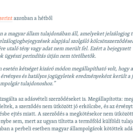
zerint
azonban a hétből
an a magyar állam tulajdonában áll, amelyeket jelzálogjog t
elzálogjogbejegyzések alapjául szolgáló kölcsönszerződése
e utaló tény vagy adat nem merült fel. Ezért a bejegyzett
ok ügyészi perindítás útján nem törölhetők.
n esetén kétséget kizáró módon megállapítható volt, hogy a
 érvényes és hatályos jogügyletek eredményeként került a j
mpolgár tulajdonoshoz.”
izsgálta az adásvételi szerződéseket is. Megállapította: m
leltek, a szerződés nem ütközött jó erkölcsbe, és az érvén
désbe ejtés miatt. A szerződés a megkötésekor nem ütközött
nybe sem, mert az ugyan tiltotta a termőföld külföldi tula
nban a perbeli esetben magyar állampolgárok kötöttek adá