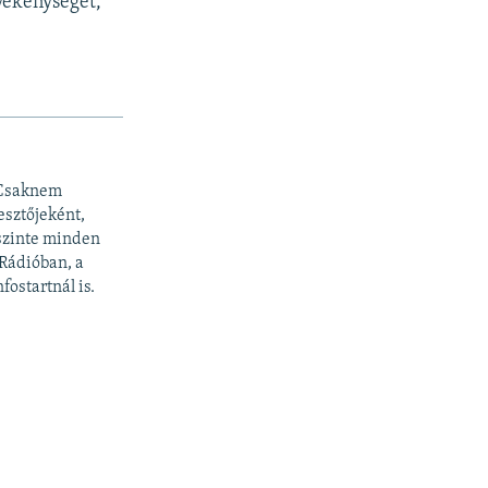
vékenységet,
 Csaknem
esztőjeként,
 szinte minden
 Rádióban, a
fostartnál is.