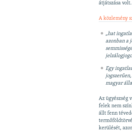
átjátszása volt.
A közlemény s
„hat ingatl
azonban a j
semmisségér
jelzálogjog
Egy ingatla
jogszerűen,
magyar álla
Az ügyészség v
felek nem szín
állt fenn téve
termőföldtörvé
kerülését, azo