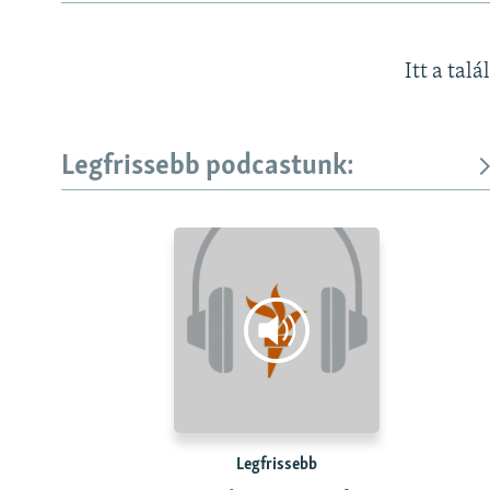
Itt a talá
Legfrissebb podcastunk:
Legfrissebb