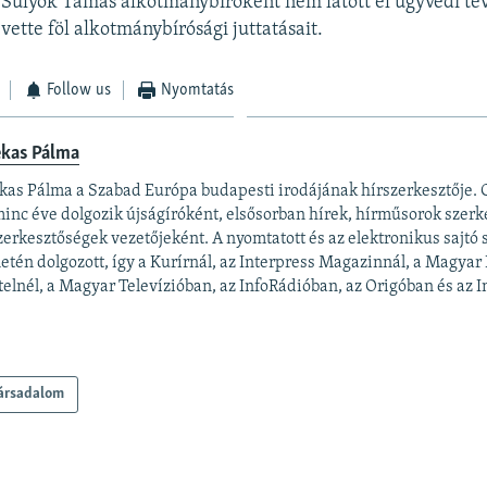
t Sulyok Tamás alkotmánybíróként nem látott el ügyvédi te
vette föl alkotmánybírósági juttatásait.
Follow us
Nyomtatás
ekas Pálma
kas Pálma a Szabad Európa budapesti irodájának hírszerkesztője.
inc éve dolgozik újságíróként, elsősorban hírek, hírműsorok szerk
zerkesztőségek vezetőjeként. A nyomtatott és az elektronikus sajtó
letén dolgozott, így a Kurírnál, az Interpress Magazinnál, a Magyar
elnél, a Magyar Televízióban, az InfoRádióban, az Origóban és az In
ársadalom