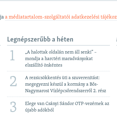
lja
a médiatartalom-szolgáltatói adatkezelési tájéko
Legnépszerűbb a héten
1
„A halottak oldalán nem áll senki” –
mondja a harctéri maradványokat
elszállító önkéntes
2
A rezsicsökkentés üti a szuverenitást:
megegyezni készül a kormány a Bős-
Nagymarosi Vízlépcsőrendszerről 2. rész
3
Elege van Csányi Sándor OTP-vezérnek az
újabb adókból