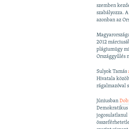
szemben kezdem
szabályozza. A
azonban az Or
Magyarországon
2012 márciusáb
plágiumügy mia
Országgyűlés n
Sulyok Tamás
Hivatala közöl
rágalmazóval 
Júniusban
Dobr
Demokratikus K
jogosulatlanul
összeférhetetle