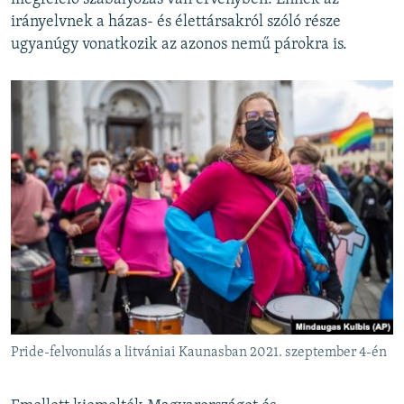
irányelvnek a házas- és élettársakról szóló része
ugyanúgy vonatkozik az azonos nemű párokra is.
Pride-felvonulás a litvániai Kaunasban 2021. szeptember 4-én