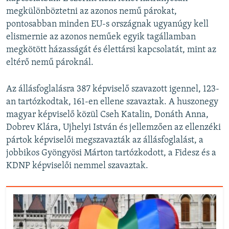
megkülönböztetni az azonos nemű párokat,
pontosabban minden EU-s országnak ugyanúgy kell
elismernie az azonos neműek egyik tagállamban
megkötött házasságát és élettársi kapcsolatát, mint az
eltérő nemű pároknál.
Az állásfoglalásra 387 képviselő szavazott igennel, 123-
an tartózkodtak, 161-en ellene szavaztak. A huszonegy
magyar képviselő közül Cseh Katalin, Donáth Anna,
Dobrev Klára, Ujhelyi István és jellemzően az ellenzéki
pártok képviselői megszavazták az állásfoglalást, a
jobbikos Gyöngyösi Márton tartózkodott, a Fidesz és a
KDNP képviselői nemmel szavaztak.