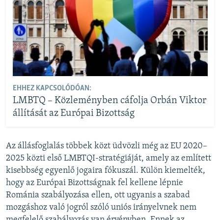
EHHEZ KAPCSOLÓDÓAN:
LMBTQ – Közleményben cáfolja Orbán Viktor
állítását az Európai Bizottság
Az állásfoglalás többek közt üdvözli még az EU 2020–
2025 közti első LMBTQI-stratégiáját, amely az említett
kisebbség egyenlő jogaira fókuszál. Külön kiemelték,
hogy az Európai Bizottságnak fel kellene lépnie
Románia szabályozása ellen, ott ugyanis a szabad
mozgáshoz való jogról szóló uniós irányelvnek nem
megfelelő szabályozás van érvényben. Ennek az