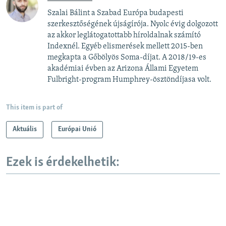
Szalai Bálint a Szabad Európa budapesti
szerkesztőségének újságírója. Nyolc évig dolgozott
az akkor leglátogatottabb híroldalnak számító
Indexnél. Egyéb elismerések mellett 2015-ben
megkapta a Gőbölyös Soma-díjat. A 2018/19-es
akadémiai évben az Arizona Állami Egyetem
Fulbright-program Humphrey-ösztöndíjasa volt.
This item is part of
Aktuális
Európai Unió
Ezek is érdekelhetik: