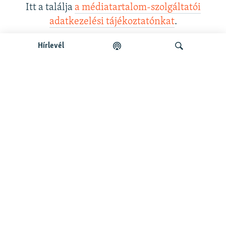
Itt a találja
a médiatartalom-szolgáltatói
adatkezelési tájékoztatónkat
.
Hírlevél
Legfrissebb podcastunk:
Keresés
Legfrissebb
Falusi Mariann: A siker jó érzés, de fontosabb a hozzá