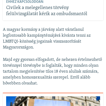
EHHEZ KAPCSOLÓDÓAN:
Civilek a melegellenes törvény
felülvizsgálatát kérik az ombudsmantól
A magyar kormány a járvány alatt váratlanul
legfontosabb kampánytémájává kívánta tenni az
LMBTQI-közösség jogainak visszaszorítását
Magyarországon.
Majd egy gyorsan elfogadott, de nehezen értelmezhető
törvénnyel törvénybe is foglalták, hogy minden olyan
tartalom megjelenítése tilos 18 éven aluliak számára,
amelyben homoszexualitás szerepel. Erről alább
bővebben olvashat.