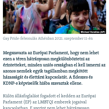
EURÓPAI UNIÓ
VILÁG
KLÍMAVÁLTOZÁS
A MÚLT TANULSÁGAI
Gay Pride-felvonulás Athénban 2021. szeptember 11-én
KÖVESSEN MINKET!
Megszavazta az Európai Parlament, hogy nem lehet
ezen a téren hátrányosan megkülönböztetni az
érintetteket, minden uniós országban el kell ismerni az
Valamennyi RFE/RL weboldal
azonos neműek egyik tagállamban megkötött
házasságát és élettársi kapcsolatát. A fideszes és
KDNP-s képviselők hiába szavaztak ellene.
Külön állásfoglalást fogadott el kedden az Európai
Parlament (EP) az LMBTQI emberek jogaival
kapcsolatban. E szerint nem lehet hátrányosan