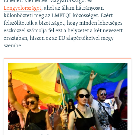
Emellett kiemelték Magyarországot és
Lengyelországot
, ahol az állam hátrányosan
különbözteti meg az LMBTQI-közösséget. Ezért
felszólították a bizottságot, hogy minden lehetséges
eszközzel számolja fel ezt a helyzetet a két nevezett
országban, hiszen ez az EU alapértékeivel megy
szembe.