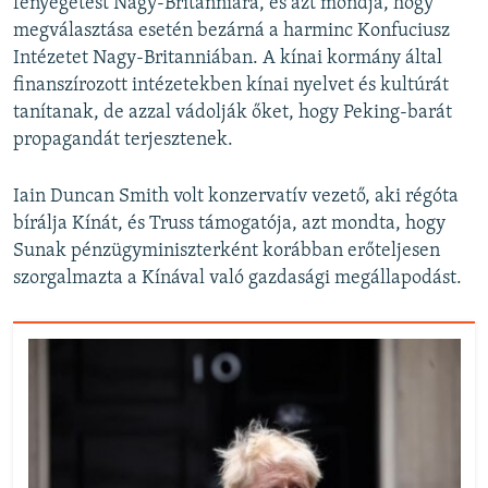
fenyegetést Nagy-Britanniára, és azt mondja, hogy
megválasztása esetén bezárná a harminc Konfuciusz
Intézetet Nagy-Britanniában. A kínai kormány által
finanszírozott intézetekben kínai nyelvet és kultúrát
tanítanak, de azzal vádolják őket, hogy Peking-barát
propagandát terjesztenek.
Iain Duncan Smith volt konzervatív vezető, aki régóta
bírálja Kínát, és Truss támogatója, azt mondta, hogy
Sunak pénzügyminiszterként korábban erőteljesen
szorgalmazta a Kínával való gazdasági megállapodást.