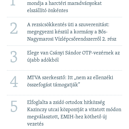
1
mondja a harctéri maradványokat
elszállító önkéntes
2
A rezsicsökkentés üti a szuverenitást:
megegyezni készül a kormány a Bős-
Nagymarosi Vízlépcsőrendszerről 2. rész
3
Elege van Csányi Sándor OTP-vezérnek az
újabb adókból
4
MTVA szerkesztő: Itt „nem az ellenzéki
összefogást támogatják”
5
Elfoglalta a zsidó ortodox hitközség
Kazinczy utcai központját a vitatott módon
megválasztott, EMIH-hez köthető új
vezetés