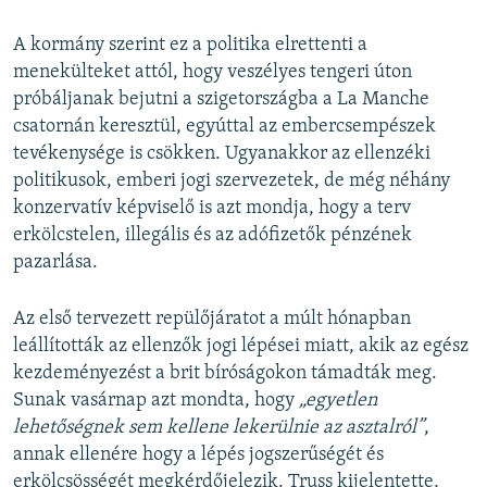
A kormány szerint ez a politika elrettenti a
menekülteket attól, hogy veszélyes tengeri úton
próbáljanak bejutni a szigetországba a La Manche
csatornán keresztül, egyúttal az embercsempészek
tevékenysége is csökken. Ugyanakkor az ellenzéki
politikusok, emberi jogi szervezetek, de még néhány
konzervatív képviselő is azt mondja, hogy a terv
erkölcstelen, illegális és az adófizetők pénzének
pazarlása.
Az első tervezett repülőjáratot a múlt hónapban
leállították az ellenzők jogi lépései miatt, akik az egész
kezdeményezést a brit bíróságokon támadták meg.
Sunak vasárnap azt mondta, hogy
„egyetlen
lehetőségnek sem kellene lekerülnie az asztalról”
,
annak ellenére hogy a lépés jogszerűségét és
erkölcsösségét megkérdőjelezik. Truss kijelentette,