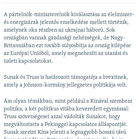
A pártelnök-miniszterelnök kiválasztása az élelmiszer-
és energiaárak jelentős emelkedése mellett történik,
amelynek oka részben az ukrajnai háború. Sok
országban vannak gazdasági nehézségek, de Nagy-
Britanniában ezt tovább súlyosbítja az ország kilépése
az Európai Unióból, amely megnehezíti az utazási és
üzleti kapcsolatokat.
Sunak és Truss is határozott támogatója a brexitnek,
amely a Johnson-kormány jellegzetes politikája volt.
Ám olyan témákban, mint például a Kínával szembeni
politika, a két politikus vitába keveredett egymással:
Truss szövetségesei azzal vádolták Sunakot, hogy
megváltoztatta a Pekinggel kapcsolatos álláspontját.
Sunak szerint Kína jelenti a legnagyobb hosszú távú