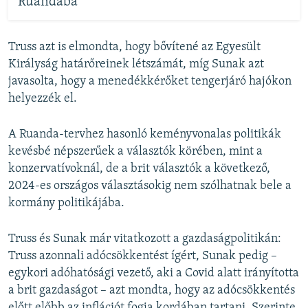
Ruandába
Truss azt is elmondta, hogy bővítené az Egyesült
Királyság határőreinek létszámát, míg Sunak azt
javasolta, hogy a menedékkérőket tengerjáró hajókon
helyezzék el.
A Ruanda-tervhez hasonló keményvonalas politikák
kevésbé népszerűek a választók körében, mint a
konzervatívoknál, de a brit választók a következő,
2024-es országos választásokig nem szólhatnak bele a
kormány politikájába.
Truss és Sunak már vitatkozott a gazdaságpolitikán:
Truss azonnali adócsökkentést ígért, Sunak pedig –
egykori adóhatósági vezető, aki a Covid alatt irányította
a brit gazdaságot – azt mondta, hogy az adócsökkentés
előtt előbb az inflációt fogja kordában tartani. Szerinte