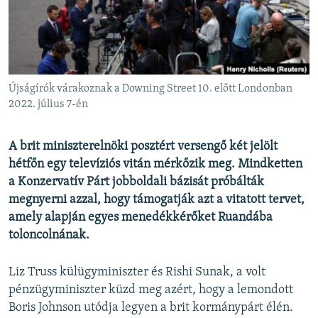
EURÓPAI UNIÓ
VILÁG
KLÍMAVÁLTOZÁS
A MÚLT TANULSÁGAI
Újságírók várakoznak a Downing Street 10. előtt Londonban
2022. július 7-én
KÖVESSEN MINKET!
A brit miniszterelnöki posztért versengő két jelölt
hétfőn egy televíziós vitán mérkőzik meg. Mindketten
a Konzervatív Párt jobboldali bázisát próbálták
Valamennyi RFE/RL weboldal
megnyerni azzal, hogy támogatják azt a vitatott tervet,
amely alapján egyes menedékkérőket Ruandába
toloncolnának.
Liz Truss külügyminiszter és Rishi Sunak, a volt
pénzügyminiszter küzd meg azért, hogy a lemondott
Boris Johnson utódja legyen a brit kormánypárt élén.