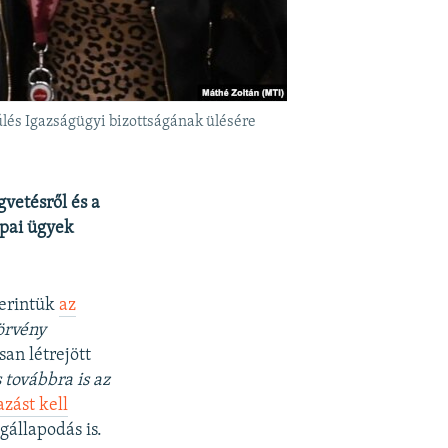
lés Igazságügyi bizottságának ülésére
gvetésről és a
ópai ügyek
zerintük
az
örvény
an létrejött
 továbbra is az
zást kell
gállapodás is.