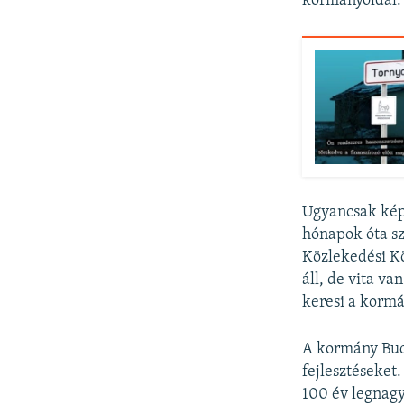
kormányoldal.
Ugyancsak képv
hónapok óta sz
Közlekedési K
áll, de vita va
keresi a kormá
A kormány Bud
fejlesztéseket
100 év legnagy