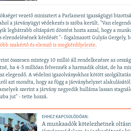
ökséget vezető minisztert a Parlament igazságügyi bizottsá
ahol a járványügyi védekezés is szóba került. "Van elegendő
ik legbátrabb oltáspárti döntést hozta azzal, hogy a munk
ás elrendelésének kérdését "- fogalmazott Gulyás Gergely, b
több szakértő és elemző is megkérdőjelezte
.
erint összesen mintegy 10 millió áll rendelkezésre az orszá
né, ha 4-5 millióan felvennék a harmadik oltást, de ha mi
lesz elegendő. A védelmi igazolványokhoz kötött szolgáltat
ól azt mondta, hogy az függ a járványhelyzet alakulásátó
 amelyek szerint a járvány negyedik hulláma lassan stagnál
ba jut" - tette hozzá.
EHHEZ KAPCSOLÓDÓAN:
A munkaadók kötelezhetnek oltásr