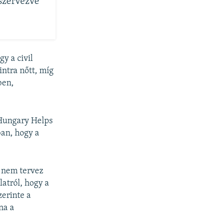
szervezve
y a civil
intra nőtt, míg
ben,
 Hungary Helps
an, hogy a
y nem tervez
latról, hogy a
zerinte a
na a