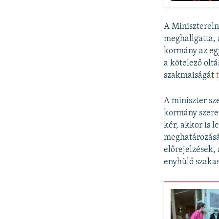
A Minisztereln
meghallgatta, 
kormány az egy
a kötelező olt
szakmaiságát
A miniszter sz
kormány szeret
kér, akkor is 
meghatározásár
előrejelzések,
enyhülő szakasz