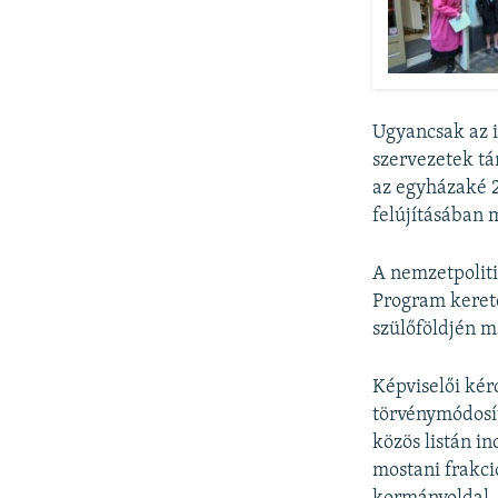
Ugyancsak az i
szervezetek tá
az egyházaké 
felújításában
A nemzetpolit
Program kereté
szülőföldjén 
Képviselői kér
törvénymódosít
közös listán i
mostani frakci