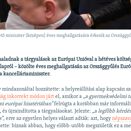
ető miniszter (középen) éves meghallgatására érkezik az Országgyű
 haladnak a tárgyalások az Európai Unióval a hétéves költsé
 alapról – közölte éves meghallgatásán az Országgyűlés Eur
a kancelláriaminiszter.
 mindazonáltal hozzátette: a helyreállítási alap kapcsán s
ság inkorrekt módon járt
el, amikor a
„a gyermekvédelmi t
ni európai hisztériában”
felrúgta a korábban már informális
és újraindította a tárgyalásokat. Jelezte:
„a legfőbb kérdés
s”
, erre az egyetlen helyes választ adták: azt, hogy
népszava
tette: bíznak abban, hogy előbb-utóbb megszületik ez a me