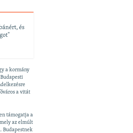
ánért, és
got"
ogy a kormány
 Budapesti
ndelkezésre
őváros a vitát
en támogatja a
amely az elmúlt
n. Budapestnek