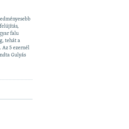
geredményesebb
elújítás,
gyar falu
, tehát a
. Az 5 ezernél
ondta Gulyás