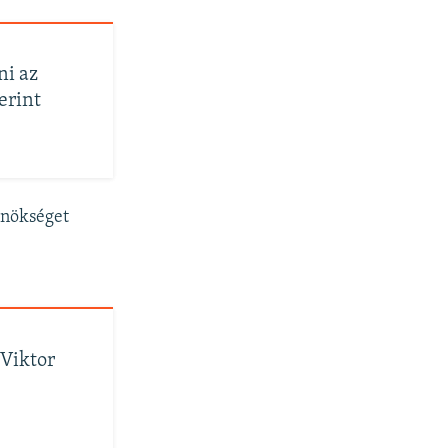
ni az
erint
lnökséget
 Viktor