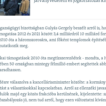
járványvédelem és jogkorlátozás ki
gazságügyi bizottságban Gulyás Gergely beszélt arról is, hog
mogatása 2012 és 2021 között 3,4 milliárdról 10 milliárd for
2010 óta a háromszorosára, ami főként templomok építésé
 mutatkozik meg.
ikai támogatások 2010 óta megtízszereződtek - mondta, a
ben 50 országban mintegy félmillió embert segítettek abb
maradhasson.
désre válaszolva a kancelláriaminiszter közölte: a kormán
ást a választásokkal kapcsolatban. Arról az ellenzéki javas
ndulók majd egy közös frakcióba kerülnének, kijelentette: s
ószabályozás jó, nem tud arról, hogy ezen változtatni kíván