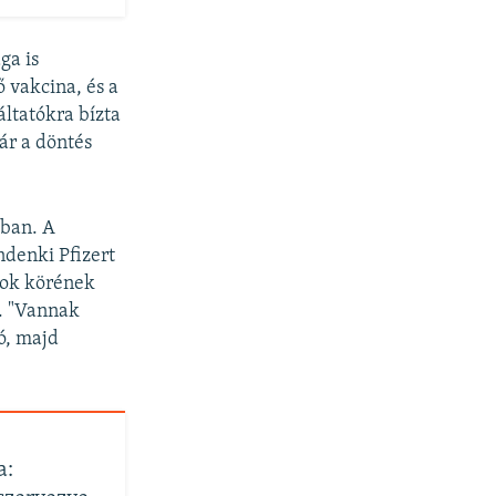
ga is
 vakcina, és a
áltatókra bízta
ár a döntés
gban. A
ndenki Pfizert
ások körének
l. "Vannak
ó, majd
a: