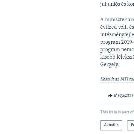
jut uniós és k
A miniszter ar
évtized volt, 
intézményfejle
program 2019-e
program nemcsa
kisebb léleksz
Gergely.
Készült az MTI tu
Megosztás
This item is part of
Aktuális
E