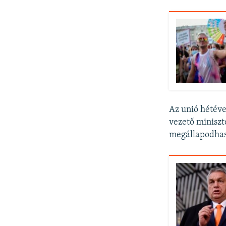
Az unió hétéve
vezető miniszt
megállapodhas