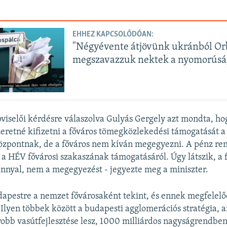
EHHEZ KAPCSOLÓDÓAN:
"Négyévente átjövünk ukránból Orb
megszavazzuk nektek a nyomorúsá
iselői kérdésre válaszolva Gulyás Gergely azt mondta, h
eretné kifizetni a főváros tömegközlekedési támogatását a
özpontnak, de a főváros nem kíván megegyezni. A pénz re
n a HÉV fővárosi szakaszának támogatásáról. Úgy látszik, a f
nnyal, nem a megegyezést - jegyezte meg a miniszter.
apestre a nemzet fővárosaként tekint, és ennek megfelelő
. Ilyen többek között a budapesti agglomerációs stratégia, 
obb vasútfejlesztése lesz, 1000 milliárdos nagyságrendbe