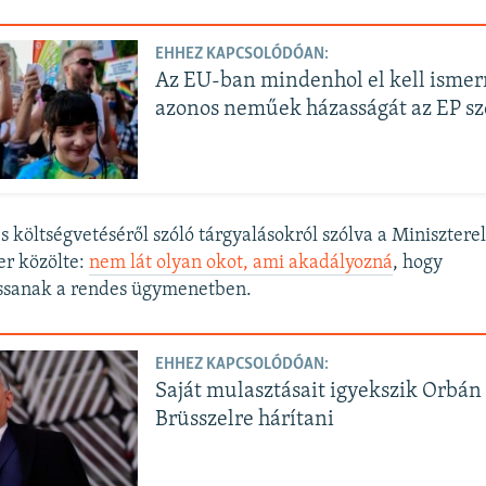
EHHEZ KAPCSOLÓDÓAN:
Az EU-ban mindenhol el kell ismer
azonos neműek házasságát az EP sz
s költségvetéséről szóló tárgyalásokról szólva a Minisztere
er közölte:
nem lát olyan okot, ami akadályozná
, hogy
sanak a rendes ügymenetben.
EHHEZ KAPCSOLÓDÓAN:
Saját mulasztásait igyekszik Orbán
Brüsszelre hárítani