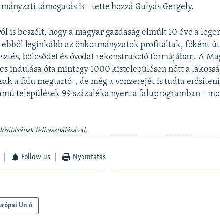
ormányzati támogatás is - tette hozzá Gulyás Gergely.
ról is beszélt, hogy a magyar gazdaság elmúlt 10 éve a le
és ebből leginkább az önkormányzatok profitáltak, főként útf
sztés, bölcsődei és óvodai rekonstrukció formájában. A Ma
s indulása óta mintegy 1000 kistelepülésen nőtt a lakosság
k a falu megtartó-, de még a vonzerejét is tudta erősíteni
ámú települések 99 százaléka nyert a faluprogramban - m
dósításának felhasználásával.
Follow us
Nyomtatás
urópai Unió