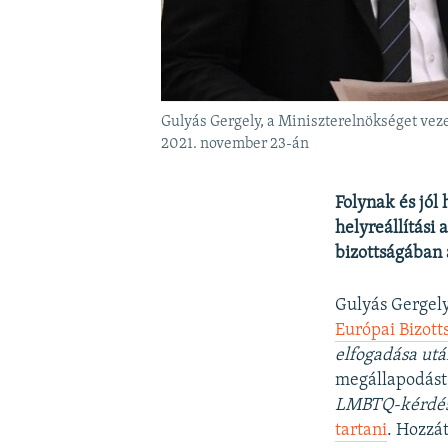
Gulyás Gergely, a Miniszterelnökséget vez
2021. november 23-án
Folynak és jól
helyreállítási
bizottságában 
Gulyás Gergely
Európai Bizott
elfogadása utá
megállapodást, 
LMBTQ-kérdé
tartani
. Hozzá