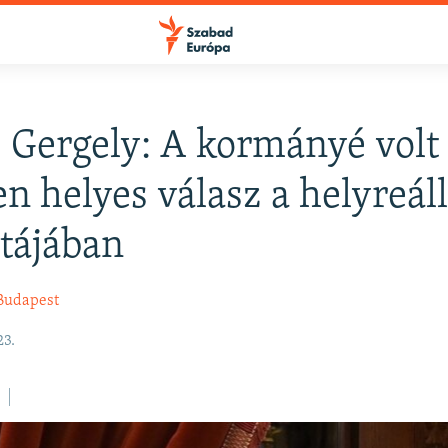
 Gergely: A kormányé volt
FELIRATKOZÁS
en helyes válasz a helyreáll
itájában
Apple Podcasts
Budapest
Spotify
23.
Feliratkozás