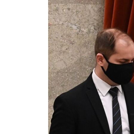
EURÓPAI UNIÓ
VILÁG
KLÍMAVÁLTOZÁS
A MÚLT TANULSÁGAI