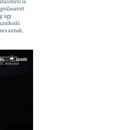
talomról is.
gválasztott
ég úgy
 uralkodó.
incs annak,
ÁS
SHARE