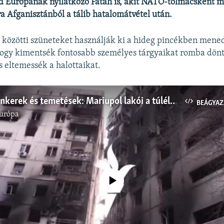
 Európának nyilatkozó Fatah is, akit NATO-tolmácsként m
 Afganisztánból a tálib hatalomátvétel után.
 közötti szüneteket használják ki a hideg pincékben mene
ogy kimentsék fontosabb személyes tárgyaikat romba dönt
s eltemessék a halottaikat.
Bombák, bunkerek és temetések: Mariupol lakói a túlélésért küzdenek
BEÁGYAZ
urópa
Jelenleg nincs elérhető tartalom