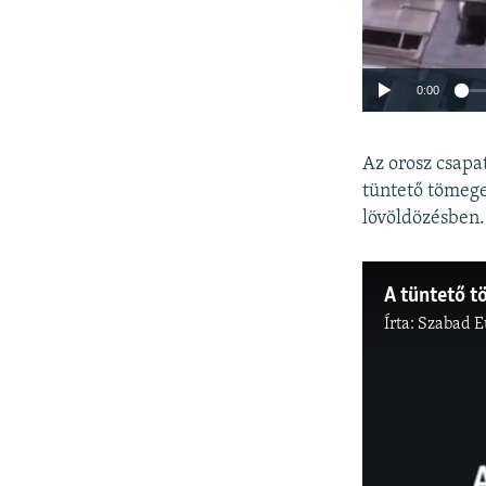
0:00
Az orosz csapa
tüntető tömege
lövöldözésben.
A tüntető 
Írta:
Szabad E