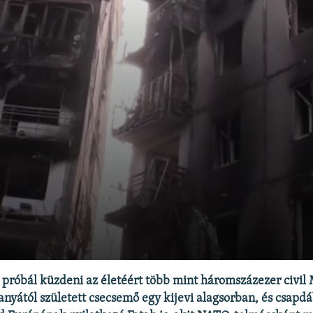
próbál küzdeni az életéért több mint háromszázezer civil
nyától született csecsemő egy kijevi alagsorban, és csapdá