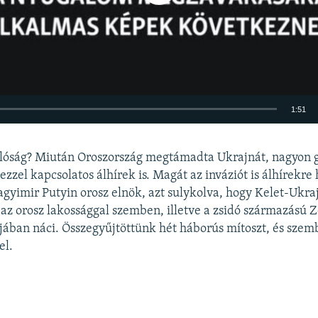
1:51
BEÁGYAZÁS
alóság? Miután Oroszország megtámadta Ukrajnát, nagyon 
ezzel kapcsolatos álhírek is. Magát az inváziót is álhírekre
lagyimir Putyin orosz elnök, azt sulykolva, hogy Kelet-Ukr
 az orosz lakossággal szemben, illetve a zsidó származású Z
ában náci. Összegyűjtöttünk hét háborús mítoszt, és szemb
Auto
240p
360p
480p
el.
720p
1080p