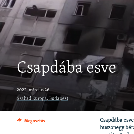
EURÓPAI UNIÓ
VILÁG
KLÍMAVÁLTOZÁS
A MÚLT TANULSÁGAI
Csapdába esve
2022. március 26.
Szabad Európa, Budapest
Csapdába esve 
Megosztás
huszonegy béra