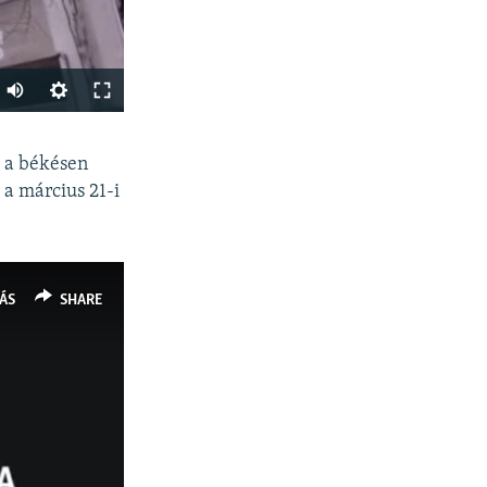
Auto
240p
SHARE
t a békésen
360p
 a március 21-i
480p
720p
1080p
ÁS
SHARE
px
width