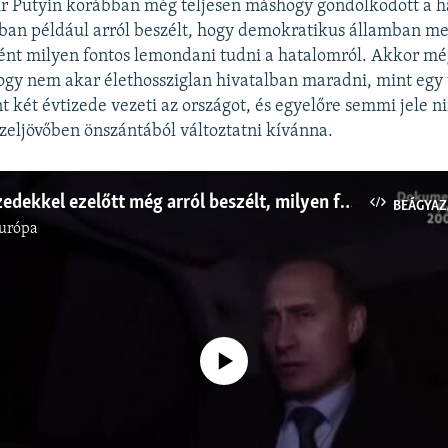
r Putyin korábban még teljesen máshogy gondolkodott a ha
an például arról beszélt, hogy demokratikus államban me
ként milyen fontos lemondani tudni a hatalomról. Akkor m
hogy nem akar élethossziglan hivatalban maradni, mint egy
t két évtizede vezeti az országot, és egyelőre semmi jele n
zeljövőben önszántából változtatni kívánna.
Putyin évtizedekkel ezelőtt még arról beszélt, milyen fontos, hogy a vezetők ne ragaszkodjanak a hatalomhoz
BEÁGYAZ
urópa
Jelenleg nincs elérhető tartalom