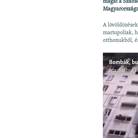
magát a Szabad
Magyarországra
A lövöldözések
mariupoliak, h
otthonukból, é
Írta:
Szabad E