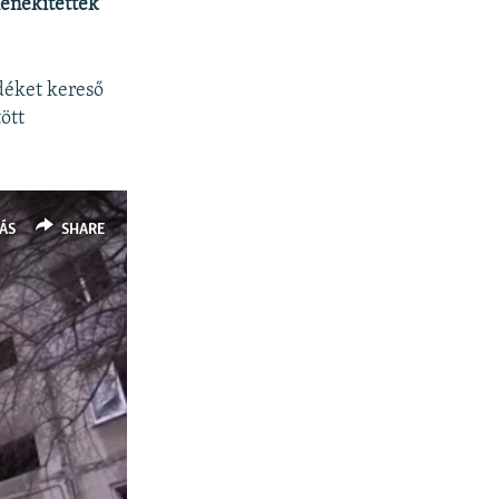
enekítettek
déket kereső
ött
ÁS
SHARE