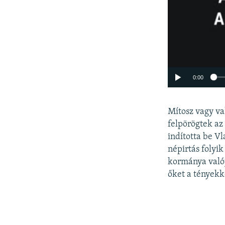
0:00
Mítosz vagy v
felpörögtek az 
indította be V
népirtás folyik
kormánya valój
őket a tényekk