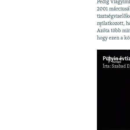
Pedig Vlagyimi
2001 márciusáb
tisztségviselő
nyilatkozott, 
Azóta több min
hogy ezen a kö
Írta:
Szabad E