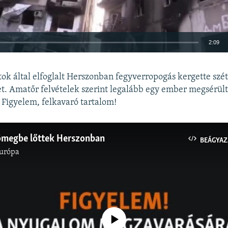
2:09
BEÁGYAZÁS
tok által elfoglalt Herszonban fegyverropogás kergette szé
t. Amatőr felvételek szerint legalább egy ember megsérült
 Figyelem, felkavaró tartalom!
Auto
240p
360p
480p
tömegbe lőttek Herszonban
BEÁGYAZ
urópa
720p
1080p
Jelenleg nincs elérhető tartalom