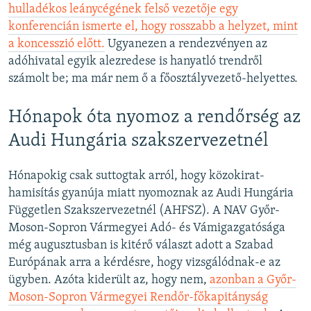
hulladékos leánycégének felső vezetője egy
konferencián ismerte el, hogy rosszabb a helyzet, mint
a koncesszió előtt.
Ugyanezen a rendezvényen az
adóhivatal egyik alezredese is hanyatló trendről
számolt be; ma már nem ő a főosztályvezető-helyettes.
Hónapok óta nyomoz a rendőrség az
Audi Hungária szakszervezetnél
Hónapokig csak suttogtak arról, hogy közokirat-
hamisítás gyanúja miatt nyomoznak az Audi Hungária
Független Szakszervezetnél (AHFSZ). A NAV Győr-
Moson-Sopron Vármegyei Adó- és Vámigazgatósága
még augusztusban is kitérő választ adott a Szabad
Európának arra a kérdésre, hogy vizsgálódnak-e az
ügyben. Azóta kiderült az, hogy nem,
azonban a Győr-
Moson-Sopron Vármegyei Rendőr-főkapitányság