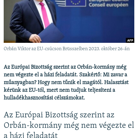
EURÓPAI UNIÓ
VILÁG
KLÍMAVÁLTOZÁS
A MÚLT TANULSÁGAI
Orbán Viktor az EU-csúcson Brüsszelben 2023. október 26-án
KÖVESSEN MINKET!
Az Európai Bizottság szerint az Orbán-kormány még
nem végezte el a házi feladatát. Szakértő: Mi zavar a
műanyagban? Hogy nem tűnik el magától. Halasztást
Valamennyi RFE/RL weboldal
kérünk az EU-tól, mert nem tudjuk teljesíteni a
hulladékhasznosítási célszámokat.
Az Európai Bizottság szerint az
Orbán-kormány még nem végezte el
a házi feladatát