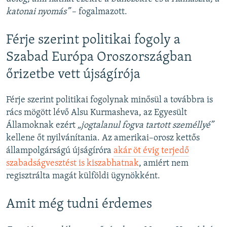
katonai nyomás”
– fogalmazott.
Férje szerint politikai fogoly a
Szabad Európa Oroszországban
őrizetbe vett újságírója
Férje szerint politikai fogolynak minősül a továbbra is
rács mögött lévő Alsu Kurmasheva, az Egyesült
Államoknak ezért
„jogtalanul fogva tartott személlyé”
kellene őt nyilvánítania. Az amerikai–orosz kettős
állampolgárságú újságíróra
akár öt évig terjedő
szabadságvesztést is kiszabhatnak
, amiért nem
regisztrálta magát külföldi ügynökként.
Amit még tudni érdemes