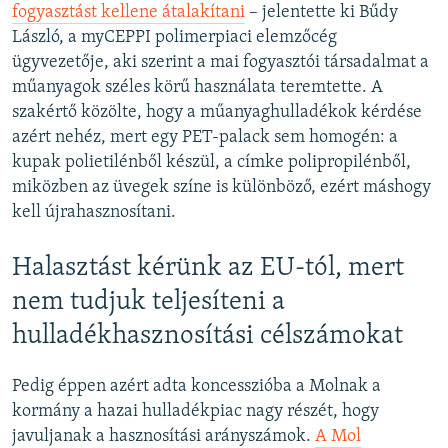
fogyasztást kellene átalakítani
– jelentette ki Bűdy
László, a myCEPPI polimerpiaci elemzőcég
ügyvezetője, aki szerint a mai fogyasztói társadalmat a
műanyagok széles körű használata teremtette. A
szakértő közölte, hogy a műanyaghulladékok kérdése
azért nehéz, mert egy PET-palack sem homogén: a
kupak polietilénből készül, a címke polipropilénből,
miközben az üvegek színe is különböző, ezért máshogy
kell újrahasznosítani.
Halasztást kérünk az EU-tól, mert
nem tudjuk teljesíteni a
hulladékhasznosítási célszámokat
Pedig éppen azért adta koncesszióba a Molnak a
kormány a hazai hulladékpiac nagy részét, hogy
javuljanak a hasznosítási arányszámok.
A Mol