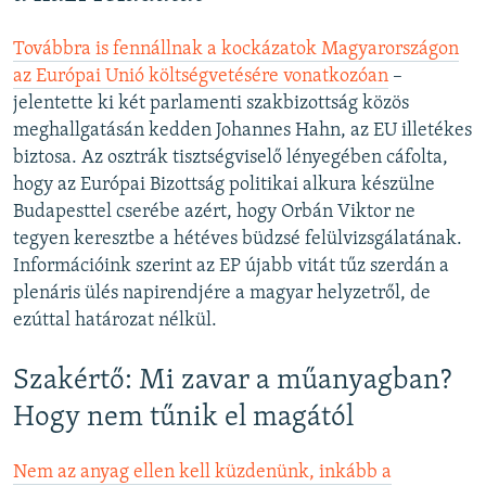
Továbbra is fennállnak a kockázatok Magyarországon
az Európai Unió költségvetésére vonatkozóan
–
jelentette ki két parlamenti szakbizottság közös
meghallgatásán kedden Johannes Hahn, az EU illetékes
biztosa. Az osztrák tisztségviselő lényegében cáfolta,
hogy az Európai Bizottság politikai alkura készülne
Budapesttel cserébe azért, hogy Orbán Viktor ne
tegyen keresztbe a hétéves büdzsé felülvizsgálatának.
Információink szerint az EP újabb vitát tűz szerdán a
plenáris ülés napirendjére a magyar helyzetről, de
ezúttal határozat nélkül.
Szakértő: Mi zavar a műanyagban?
Hogy nem tűnik el magától
Nem az anyag ellen kell küzdenünk, inkább a