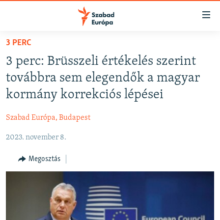
Akadálymentes
mód
Ugrás
3 PERC
a
NAPIRENDEN
3 perc: Brüsszeli értékelés szerint
fő
AKTUÁLIS
oldalra
továbbra sem elegendők a magyar
PODCASTOK
Ugrás
kormány korrekciós lépései
a
VIDEÓK
tartalomjegyzékre
Szabad Európa, Budapest
ELEMZŐ
Ugrás
a
2023. november 8.
NER15
keresésre
SZABADON
Megosztás
TÁRSADALOM
DEMOKRÁCIA
A PÉNZ NYOMÁBAN