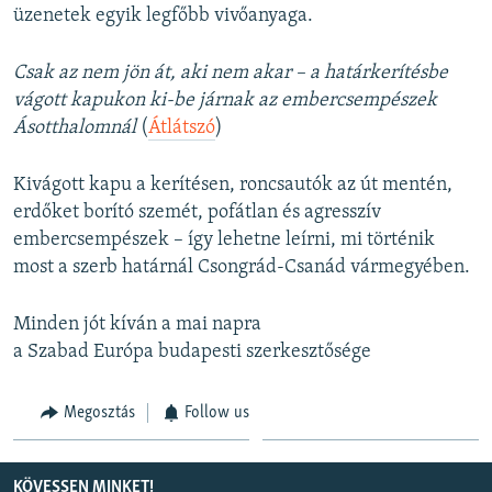
üzenetek egyik legfőbb vivőanyaga.
Csak az nem jön át, aki nem akar – a határkerítésbe
vágott kapukon ki-be járnak az embercsempészek
Ásotthalomnál
(
Átlátszó
)
Kivágott kapu a kerítésen, roncsautók az út mentén,
erdőket borító szemét, pofátlan és agresszív
embercsempészek – így lehetne leírni, mi történik
most a szerb határnál Csongrád-Csanád vármegyében.
Minden jót kíván a mai napra
a Szabad Európa budapesti szerkesztősége
Megosztás
Follow us
KÖVESSEN MINKET!