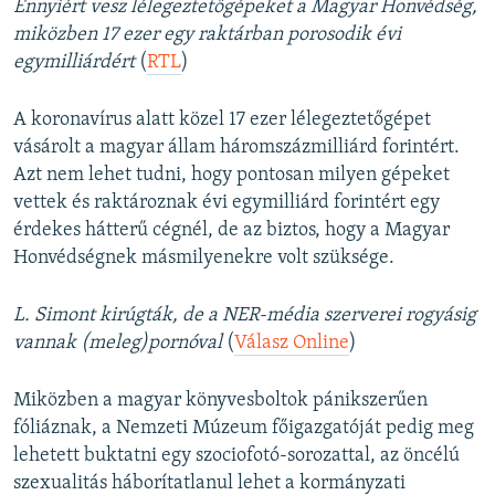
Ennyiért vesz lélegeztetőgépeket a Magyar Honvédség,
miközben 17 ezer egy raktárban porosodik évi
egymilliárdért
(
RTL
)
A koronavírus alatt közel 17 ezer lélegeztetőgépet
vásárolt a magyar állam háromszázmilliárd forintért.
Azt nem lehet tudni, hogy pontosan milyen gépeket
vettek és raktároznak évi egymilliárd forintért egy
érdekes hátterű cégnél, de az biztos, hogy a Magyar
Honvédségnek másmilyenekre volt szüksége.
L. Simont kirúgták, de a NER-média szerverei rogyásig
vannak (meleg)pornóval
(
Válasz Online
)
Miközben a magyar könyvesboltok pánikszerűen
fóliáznak, a Nemzeti Múzeum főigazgatóját pedig meg
lehetett buktatni egy szociofotó-sorozattal, az öncélú
szexualitás háborítatlanul lehet a kormányzati