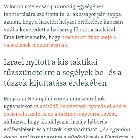
Volodimir Zelenszkij az ország egységének
fenntartására szólította fel a lakosságot pár nappal
azután, hogy a harctéri helyzet értékelése kapcsán
vitába keveredett a hadsereg főparancsnokával.
Emellett kiemelte, hogy
nincs most itt az ideje a
választások megtartásának.
Izrael nyitott a kis taktikai
tűzszünetekre a segélyek be- és a
túszok kijuttatása érdekében
Benjámin Netanjáhú izraeli miniszterelnök
ugyanakkor
az erősödő nemzetközi nyomás ellenére
élesen elutasította az általános fegyvernyugvást
,
aláhúzva, hogy akadályozná hazája háborús
erőfeszítéseit és a túszok kiszabadítását.
„Az egyetlen
dolog, ami hathat ezekre a bűnözőkre és a Hamászra, a