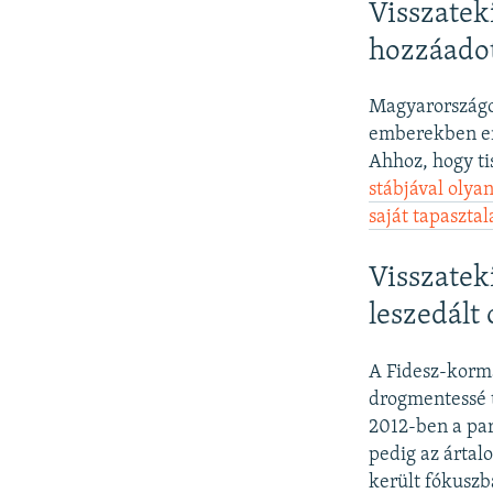
Visszatek
hozzáadot
Magyarországo
emberekben en
Ahhoz, hogy ti
stábjával olya
saját tapaszta
Visszatek
leszedált
A Fidesz-kormá
drogmentessé t
2012-ben a par
pedig az ártal
került fókuszb