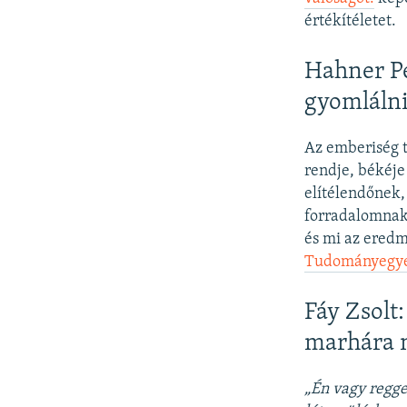
értékítéletet.
Hahner Pé
gyomlálni
Az emberiség t
rendje, békéje
elítélendőnek,
forradalomnak 
és mi az ered
Tudományegyet
Fáy Zsolt
marhára 
„Én vagy regge