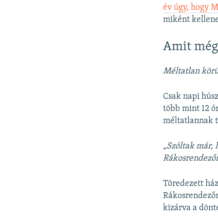
év úgy, hogy 
miként kellene
Amit még
Méltatlan kör
Csak napi húsz
több mint 12 
méltatlannak t
„Szóltak már, 
Rákosrendezőn
Töredezett ház
Rákosrendezőn,
kizárva a dönt