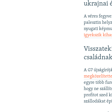
ukrajnai 
A véres fegyve
palesztin helyz
nyugati képmu
igyekszik kiha
Visszatek
családna
A G7 újságírój
megközelítette
egyre több fur
hogy ne szállí
profitot szed 
szállodákat ép