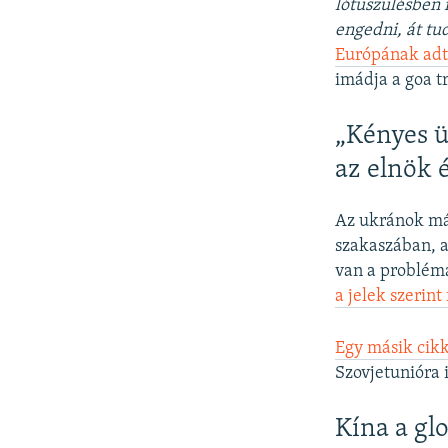
lótuszülésben 
engedni, át tu
Európának adta
imádja a goa t
„Kényes ü
az elnök 
Az ukránok már
szakaszában, a
van a probléma
a jelek szerint
Egy másik cikk
Szovjetunióra i
Kína a gl