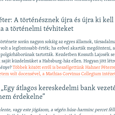
ter: A történésznek újra és újra ki kell
a a történelmi tévhiteket
örténete során nagyon sokáig az egyes államok, társadalm
 volt a legfontosabb érték; ha erővel akarták megdönteni, a
 polgárháborúnak tartották. Kezdetben Kossuth Lajosék se
saját küzdelmüket a Habsburg-ház ellen. Hogyan jött létre
ménye?
Többek között erről is beszélgettünk Hahner Péterrel
em volt docensével, a Mathias Corvinus Collegium intézet
: „Egy átlagos kereskedelmi bank vezet
nem érdekelne”
lente, vagy este jógázom, a végén húsz-harminc percet fél