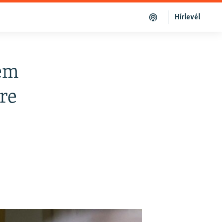
Hírlevél
nem
ére