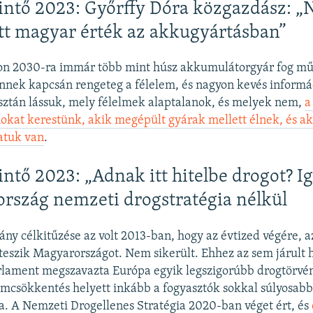
intő 2023: Győrffy Dóra közgazdász: „
t magyar érték az akkugyártásban”
n 2030-ra immár több mint húsz akkumulátorgyár fog mű
nek kapcsán rengeteg a félelem, és nagyon kevés informác
sztán lássuk, mely félelmek alaptalanok, és melyek nem,
a
nokat kerestünk, akik megépült gyárak mellett élnek, és 
latuk van
.
intő 2023: „Adnak itt hitelbe drogot? Ig
 ország nemzeti drogstratégia nélkül
ny célkitűzése az volt 2013-ban, hogy az évtized végére, 
eszik Magyarországot. Nem sikerült. Ehhez az sem járult 
lament megszavazta Európa egyik legszigorúbb drogtörvén
omcsökkentés helyett inkább a fogyasztók sokkal súlyosab
a. A Nemzeti Drogellenes Stratégia 2020-ban véget ért, és