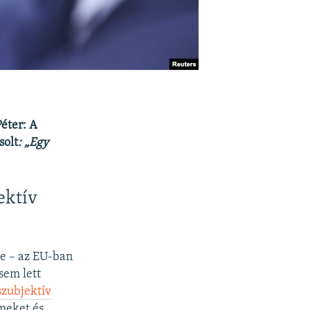
Péter: A
solt
: „Egy
ektív
ére – az EU-ban
sem lett
szubjektív
lmeket és