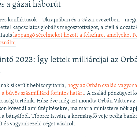
és a gázai háborút
res konfliktusok – Ukrajnában és a Gázai övezetben – meg
ettel kapcsolatos globális megosztottságot, a civil áldozat
tatás
lappangó sérelmeket hozott a felszínre, amelyeket P
sználni
.
intő 2023: Így lettek milliárdjai az Orb
k
ának sikerült bebizonyítania,
hogy az Orbán család vagyon
 a bűvös százmilliárd forintos határt
. A család pénzügyei kö
csaság történik. Húsz éve még azt mondta Orbán Viktor az
tson követ állami útépítésekre, ma már a miniszterelnök apj
ki a bányáiból. Tiborcz István, a kormányfő veje pedig banko
ít és vagyonkezelő céget vásárolt.