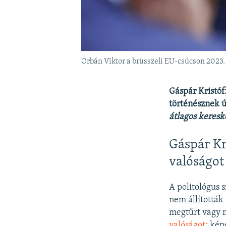
Orbán Viktor a brüsszeli EU-csúcson 2023
Gáspár Kristóf
történésznek új
átlagos keres
Gáspár Kr
valóságot
A politológus s
nem állították
megtűrt vagy 
valóságot:
képe