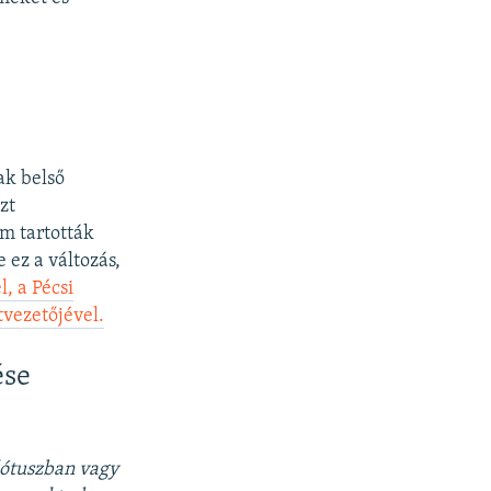
ak belső
zt
m tartották
 ez a változás,
, a Pécsi
vezetőjével.
ése
lótuszban vagy