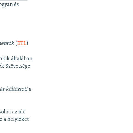
hogyan és
mentők
(
RTL
)
akik általában
ók Szövetsége
r költözteti a
volna az idő
e a helyieket