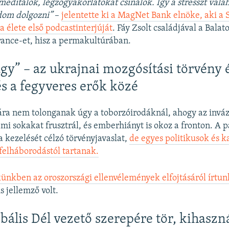
meditálok, légzőgyakorlatokat csinálok. Így a stresszt val
dom dolgozni”
–
jelentette ki a MagNet Bank elnöke, aki a
 élete első podcastinterjúját
. Fáy Zsolt családjával a Balat
rance-et, hisz a permakultúrában.
gy” – az ukrajnai mozgósítási törvény 
és a fegyveres erők közé
a nem tolonganak úgy a toborzóirodáknál, ahogy az inváz
mi sokakat frusztrál, és emberhiányt is okoz a fronton. A p
 kezelését célzó törvényjavaslat,
de egyes politikusok és k
 felháborodástól tartanak.
ünkben az oroszországi ellenvélemények elfojtásáról írtun
s jellemző volt.
obális Dél vezető szerepére tör, kihaszn