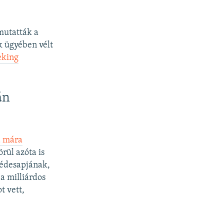
mutatták a
ok ügyében vélt
eking
án
a mára
rül azóta is
 édesapjának,
a milliárdos
t vett,