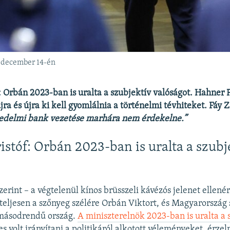
. december 14-én
: Orbán 2023-ban is uralta a szubjektív valóságot. Hahner 
ra és újra ki kell gyomlálnia a történelmi tévhiteket. Fáy Z
kedelmi bank vezetése marhára nem érdekelne.”
istóf: Orbán 2023-ban is uralta a szubj
zerint – a végtelenül kínos brüsszeli kávézós jelenet ellen
 teljesen a szőnyeg szélére Orbán Viktort, és Magyarország 
másodrendű ország.
A miniszterelnök 2023-ban is uralta a 
s volt irányítani a politikáról alkotott véleményeket, érze