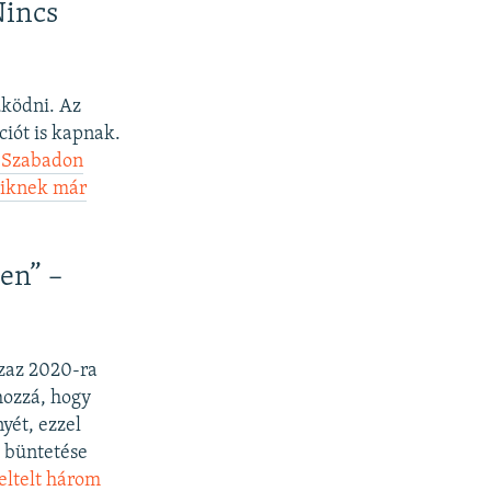
Nincs
ködni. Az
iót is kapnak.
 Szabadon
akiknek már
en” –
azaz 2020-ra
hozzá, hogy
yét, ezzel
b büntetése
eltelt három