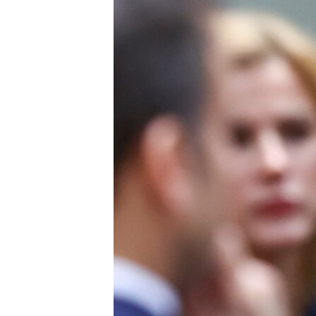
EURÓPAI UNIÓ
VILÁG
KLÍMAVÁLTOZÁS
A MÚLT TANULSÁGAI