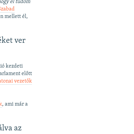
ahogy el tudom
 Szabad
on mellett él,
éket ver
ió kezdeti
arlament előtt
atonai vezetők
k
, ami már a
álva az