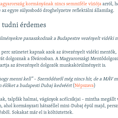
Magyarország kormányának nincs semmiféle víziója
arról, 
 az egyre súlyosbodó droghelyzetre reflektálni államilag.
 tudni érdemes
ülményekre panaszkodnak a Budapestre vezényelt vidéki 
 perc szünetet kapnak azok az átvezényelt vidéki mentők, 
órát dolgoznak a fővárosban. A Magyarországi Mentődolgoz
artja az átvezényelt dolgozók munkakörülményeit is.
hogy menni kell” – Szerződésről még nincs hír, de a MÁV má
 élőket a budapesti Dubaj kedvéért
(
Népszava
)
ak, talpfák halmai, vágányok acélcsíkjai – mintha megállt 
 ahol kormányzati hátszéllel mini-Dubaj épül majd, persz
ésből. Sokakat már el is költöztettek.